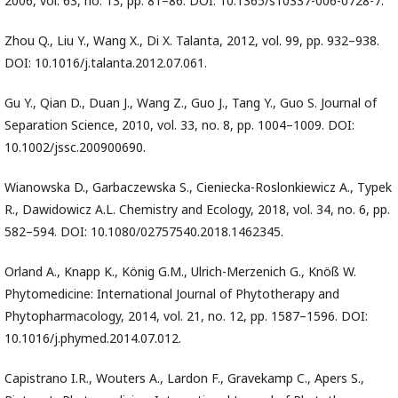
2006, vol. 63, no. 13, pp. 81–86. DOI: 10.1365/s10337-006-0728-7.
Zhou Q., Liu Y., Wang X., Di X. Talanta, 2012, vol. 99, pp. 932–938.
DOI: 10.1016/j.talanta.2012.07.061.
Gu Y., Qian D., Duan J., Wang Z., Guo J., Tang Y., Guo S. Journal of
Separation Science, 2010, vol. 33, no. 8, pp. 1004–1009. DOI:
10.1002/jssc.200900690.
Wianowska D., Garbaczewska S., Cieniecka-Roslonkiewicz A., Typek
R., Dawidowicz A.L. Chemistry and Ecology, 2018, vol. 34, no. 6, pp.
582–594. DOI: 10.1080/02757540.2018.1462345.
Orland A., Knapp K., König G.M., Ulrich-Merzenich G., Knöß W.
Phytomedicine: International Journal of Phytotherapy and
Phytopharmacology, 2014, vol. 21, no. 12, pp. 1587–1596. DOI:
10.1016/j.phymed.2014.07.012.
Capistrano I.R., Wouters A., Lardon F., Gravekamp C., Apers S.,