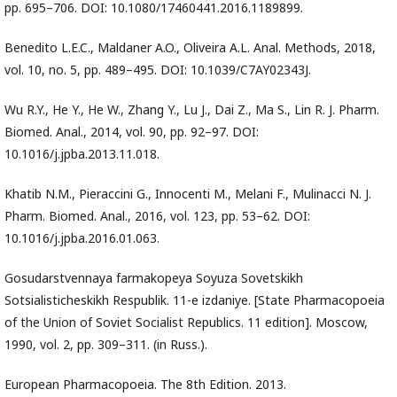
pp. 695–706. DOI: 10.1080/17460441.2016.1189899.
Benedito L.E.C., Maldaner A.O., Oliveira A.L. Anal. Methods, 2018,
vol. 10, no. 5, pp. 489–495. DOI: 10.1039/C7AY02343J.
Wu R.Y., He Y., He W., Zhang Y., Lu J., Dai Z., Ma S., Lin R. J. Pharm.
Biomed. Anal., 2014, vol. 90, pp. 92–97. DOI:
10.1016/j.jpba.2013.11.018.
Khatib N.M., Pieraccini G., Innocenti M., Melani F., Mulinacci N. J.
Pharm. Biomed. Anal., 2016, vol. 123, pp. 53–62. DOI:
10.1016/j.jpba.2016.01.063.
Gosudarstvennaya farmakopeya Soyuza Sovetskikh
Sotsialisticheskikh Respublik. 11-e izdaniye. [State Pharmacopoeia
of the Union of Soviet Socialist Republics. 11 edition]. Moscow,
1990, vol. 2, pp. 309–311. (in Russ.).
European Pharmacopoeia. The 8th Edition. 2013.