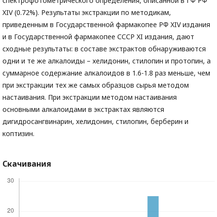
спектрофотометрического определения, описанной в ГФ РФ
XIV (0.72%). Результаты экстракции по методикам,
приведенным в Государственной фармакопее РФ XIV издания
и в Государственной фармакопее СССР XI издания, дают
сходные результаты: в составе экстрактов обнаруживаются
одни и те же алкалоиды – хелидонин, стилопин и протопин, а
суммарное содержание алкалоидов в 1.6-1.8 раз меньше, чем
при экстракции тех же самых образцов сырья методом
настаивания. При экстракции методом настаивания
основными алкалоидами в экстрактах являются
дигидросангвинарин, хелидонин, стилопин, берберин и
коптизин.
Скачивания