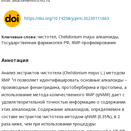
Email: atkachev@nioch.nsc.ru
https://doi.org/10.14258/jcprm.20230111663
чистотел, Chelidonium majus алкалоиды,
Ключевые слова:
Государственная фармакопея РФ, ЯМР-профилирование
Аннотация
Анализ экстрактов чистотела (
Chelidonium majus
L.) методом
1
ЯМР
H позволяет идентифицировать основные алкалоиды –
производные фенантридина, протоберберина и протопина, а
использование метода количественного ЯМР (qNMR) дает с
удовлетворительной точностью информацию о содержании
этих алкалоидов. Содержание алкалоидов, определяемое в
составе экстрактов чистотела методом qNMR (0.35%), в 2
раза ниже, чем при использовании процедуры