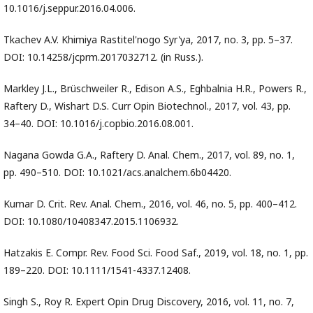
10.1016/j.seppur.2016.04.006.
Tkachev A.V. Khimiya Rastitel'nogo Syr'ya, 2017, no. 3, pp. 5–37.
DOI: 10.14258/jcprm.2017032712. (in Russ.).
Markley J.L., Brüschweiler R., Edison A.S., Eghbalnia H.R., Powers R.,
Raftery D., Wishart D.S. Curr Opin Biotechnol., 2017, vol. 43, pp.
34–40. DOI: 10.1016/j.copbio.2016.08.001.
Nagana Gowda G.A., Raftery D. Anal. Chem., 2017, vol. 89, no. 1,
pp. 490–510. DOI: 10.1021/acs.analchem.6b04420.
Kumar D. Crit. Rev. Anal. Chem., 2016, vol. 46, no. 5, pp. 400–412.
DOI: 10.1080/10408347.2015.1106932.
Hatzakis E. Compr. Rev. Food Sci. Food Saf., 2019, vol. 18, no. 1, pp.
189–220. DOI: 10.1111/1541-4337.12408.
Singh S., Roy R. Expert Opin Drug Discovery, 2016, vol. 11, no. 7,