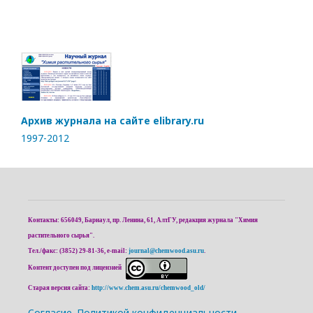
Архив журнала на сайте elibrary.ru
1997-2012
Контакты: 656049, Барнаул, пр. Ленина, 61, АлтГУ, редакция журнала "Химия
растительного сырья".
Тел./факс: (3852) 29-81-36, e-mail:
journal@chemwood.asu.ru
.
Контент доступен под лицензией
Старая версия сайта:
http://www.chem.asu.ru/chemwood_old/
Cогласие.
Политикой конфиденциальности.