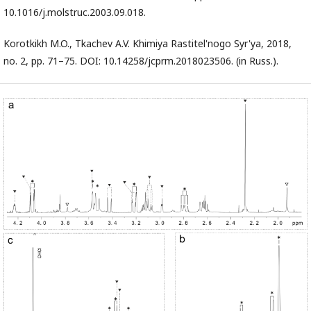
10.1016/j.molstruc.2003.09.018.
Korotkikh M.O., Tkachev A.V. Khimiya Rastitel'nogo Syr'ya, 2018,
no. 2, pp. 71–75. DOI: 10.14258/jcprm.2018023506. (in Russ.).