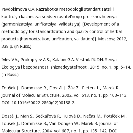
Yevdokimova O.V. Razrabotka metodologii standartizatsii i
kontrolya kachestva sredstv rastitel'nogo proiskhozhdeniya
(garmonizatsiya, unifikatsiya, validatsiya). [Development of a
methodology for standardization and quality control of herbal
products (harmonization, unification, validation)]. Moscow, 2012,
338 p. (in Russ.).
Ivlev V.A., Prokop'yev A.S., Kalabin G.A. Vestnik RUDN. Seriya:
Ekologiya i bezopasnost' zhiznedeyatel'nosti, 2015, no. 1, pp. 5–14.
(in Russ.).
Toušek J., Dommisse R., Dostál J., Žák Z., Pieters L., Marek R.
Journal of Molecular Structure, 2002, vol. 613, no. 1, pp. 103–113.
DOI: 10.1016/S0022-2860(02)00138-2.
Dostál J., Man S., Sečkářová P., Hulová D., Nečas M., Potáček M.,
Toušek J., Dommisse R., Van Dongen W., Marek R. Journal of
Molecular Structure, 2004, vol. 687, no. 1, pp. 135–142. DOI: