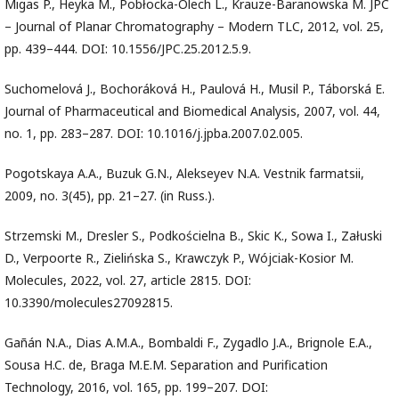
Migas P., Heyka M., Pobłocka-Olech L., Krauze-Baranowska M. JPC
– Journal of Planar Chromatography – Modern TLC, 2012, vol. 25,
pp. 439–444. DOI: 10.1556/JPC.25.2012.5.9.
Suchomelová J., Bochoráková H., Paulová H., Musil P., Táborská E.
Journal of Pharmaceutical and Biomedical Analysis, 2007, vol. 44,
no. 1, pp. 283–287. DOI: 10.1016/j.jpba.2007.02.005.
Pogotskaya A.A., Buzuk G.N., Alekseyev N.A. Vestnik farmatsii,
2009, no. 3(45), pp. 21–27. (in Russ.).
Strzemski M., Dresler S., Podkościelna B., Skic K., Sowa I., Załuski
D., Verpoorte R., Zielińska S., Krawczyk P., Wójciak-Kosior M.
Molecules, 2022, vol. 27, article 2815. DOI:
10.3390/molecules27092815.
Gañán N.A., Dias A.M.A., Bombaldi F., Zygadlo J.A., Brignole E.A.,
Sousa H.C. de, Braga M.E.M. Separation and Purification
Technology, 2016, vol. 165, pp. 199–207. DOI: