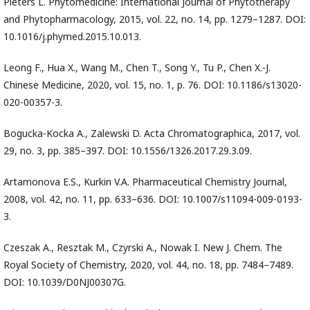
Pieters L. Phytomedicine: International Journal of Phytotherapy
and Phytopharmacology, 2015, vol. 22, no. 14, pp. 1279–1287. DOI:
10.1016/j.phymed.2015.10.013.
Leong F., Hua X., Wang M., Chen T., Song Y., Tu P., Chen X.-J.
Chinese Medicine, 2020, vol. 15, no. 1, p. 76. DOI: 10.1186/s13020-
020-00357-3.
Bogucka-Kocka A., Zalewski D. Acta Chromatographica, 2017, vol.
29, no. 3, pp. 385–397. DOI: 10.1556/1326.2017.29.3.09.
Artamonova E.S., Kurkin V.A. Pharmaceutical Chemistry Journal,
2008, vol. 42, no. 11, pp. 633–636. DOI: 10.1007/s11094-009-0193-
3.
Czeszak A., Resztak M., Czyrski A., Nowak I. New J. Chem. The
Royal Society of Chemistry, 2020, vol. 44, no. 18, pp. 7484–7489.
DOI: 10.1039/D0NJ00307G.