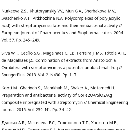
Nurkeeva Z.S., Khutoryanskiy V.V., Mun G.A., Sherbakova M.V.,
Ivaschenko A.T., Aitkhozhina N.A. Polycomplexes of poly(acrylic
acid) with streptomycin sulfate and their antibacterial activity //
European Journal of Pharmaceutics and Biopharmaceutics. 2004.
Vol. 57. Pp. 245–249.
Silva W.F., Cecílio S.G., Magalhães C. LB, Ferreira J. MS, Tótola A.H.,
de Magalhaes J.C. Combination of extracts from Aristolochia.
Cymbifera with streptomycin as a potential antibacterial drug //
SpringerPlus. 2013. Vol. 2. N430. Pp. 1–7.
Kooti M., Gharineh S., Mehrkhah M., Shaker A., Motamedi H.
Preparation and antibacterial activity of CoFe2O4/SiO2/Ag
composite impregnated with streptomycin // Chemical Engineering
Journal. 2015. Vol. 259. N1. Pp. 34–42.
Душкин А.Б., Метелева Е.С., Толстикова Т.Г., Хвостов М.В.,
Долгих М.П., Толстиков Г.А. Комплексирование фармаконов с