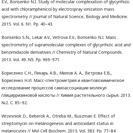
E.V., Borisenko N.I. Study of molecular complexation of glycyrrhizic
acid with chloramphenicol by electrospray ionization mass
spectrometry // Journal of Natural Science, Biology and Medicine.
2015. Vol. 6. N1. Pp. 40–43.
Borisenko S.N., Lekar A.V., Vetrova E.V., Borisenko N.I. Mass
spectrometry of supramolecular complexes of glycyrrhizic acid and
benzimidazole derivatives // Chemistry of Natural Compounds.
2013. Vol. 49. N5. Pp. 969–971.
Борисенко С.Н., Лекарь А.В., Милов А. А., Ветрова Е.В.,
Борисенко Н.И. Масс-спектрометрия и квантовохимическое
исследование процессов самоассоциации молекул
глицирризиновой кислоты // Химия растительного сырья. 2013.
№2. С. 85–92.
Wrzesniok D., Beberok A., Otreba M., Buszman E. Effect of
streptomycin on melanogenesis and antioxidant status in
melanocytes // Mol Cell Biochem. 2013. Vol. 383. Pp. 77–84.