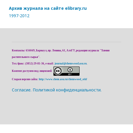
Архив журнала на сайте elibrary.ru
1997-2012
Контакты: 656049, Барнаул, пр. Ленина, 61, АлтГУ, редакция журнала "Химия
растительного сырья".
Тел./факс: (3852) 29-81-36, e-mail:
journal@chemwood.asu.ru
.
Контент доступен под лицензией
Старая версия сайта:
http://www.chem.asu.ru/chemwood_old/
Cогласие.
Политикой конфиденциальности.