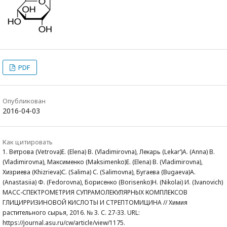
PDF
Опубликован
2016-04-03
Как цитировать
1. Ветрова (Vetrova)Е. (Elena) В. (Vladimirovna), Лекарь (Lekar’)А. (Anna) В.
(Vladimirovna), Максименко (Maksimenko)Е. (Elena) В. (Vladimirovna),
Хизриева (Khizrieva)С. (Salima) С. (Salimovna), Бугаева (Bugaeva)А.
(Anastasiia) Ф. (Fedorovna), Борисенко (Borisenko)Н. (Nikolai) И. (Ivanovich)
МАСС-СПЕКТРОМЕТРИЯ СУПРАМОЛЕКУЛЯРНЫХ КОМПЛЕКСОВ
ГЛИЦИРРИЗИНОВОЙ КИСЛОТЫ И СТРЕПТОМИЦИНА // Химия
растительного сырья, 2016. № 3. С. 27-33. URL:
https://journal.asu.ru/cw/article/view/1175.