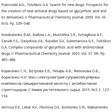
Pokrovskii A.G., Tolstikov G.A. Search for new drugs: Prospects for
the creation of new antiviral drugs based on glycyrrhizic acid and
its derivatives // Pharmaceutical Chemistry Journal. 2009. Vol. 43.
N10. Pp. 539–548.
Kondratenko R.M., Baltina L.A., Mustafina S.R., Ismagilova A.F.,
Zarudii F.S., Davydova V.A., Bazekin G.V., Suleimanova G.F., Tolstikov
G.A. Complex compounds of glycyrrhizic acid with antimicrobial
drugs // Pharmaceutical Chemistry Journal. 2003. Vol. 37. N9. Pp.
485–488.
Борисенко С.Н., Ветрова Е.В., Лекарь А.В., Филонова О.В.,
Борисенко Н.И. Масс-спектрометрия супрамолекулярных
комплексов глицирретиновой кислоты с антибиотиком
стрептоцидом // Химия растительного сырья. 2015. №3. С. 127–
134.
Vetrova E.V., Lekar A.V., Filonova O.V., Borisenko S.N., Maksimenko