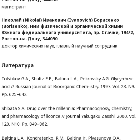
магистрант
Николай (Nikolai) Иванович (Ivanovich) Борисенко
(Borisenko),
НИИ физической и органической химии
Южного федерального университета, пр. Стачки, 194/2,
Ростов-на-Дону, 344090
доктор химических наук, главный научный сотрудник
Литература
Tolstikov G.A., Shultz E.E., Baltina L.A., Pokrovsky A.G. Glycyrrhizic
acid // Russian Journal of Bioorganic Chem-istry. 1997. Vol. 23. N9.
Pp. 625–642.
Shibata S.A. Drug over the millennia: Pharmacognosy, chemistry,
and pharmacology of licorice // Journal Yakugaku Zasshi. 2000. Vol.
120. N10. Pp. 849–862.
Baltina L.A., Kondratenko. R.M., Baltina Jr., Plyasunova O.A.,