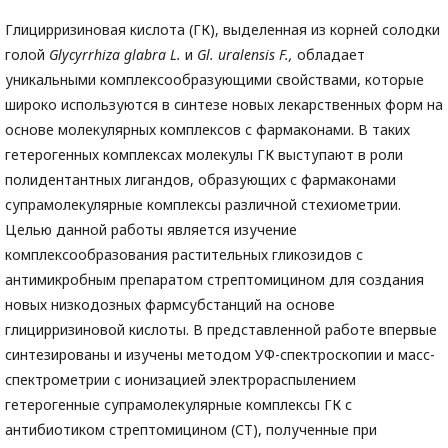
Глицирризиновая кислота (ГК), выделенная из корней солодки
голой
Glycyrrhiza glabra L.
и
Gl. uralensis F.,
обладает
уникальными комплексообразующими свойствами, которые
широко используются в синтезе новых лекарственных форм на
основе молекулярных комплексов с фармаконами. В таких
гетерогенных комплексах молекулы ГК выступают в роли
полидентантных лигандов, образующих с фармаконами
супрамолекулярные комплексы различной стехиометрии.
Целью данной работы является изучение
комплексообразования растительных гликозидов с
антимикробным препаратом стрептомицином для создания
новых низкодозных фармсубстанций на основе
глицирризиновой кислоты. В представленной работе впервые
синтезированы и изучены методом УФ-спектроскопии и масс-
спектрометрии с ионизацией электрораспылением
гетерогенные супрамолекулярные комплексы ГК с
антибиотиком стрептомицином (СТ), полученные при