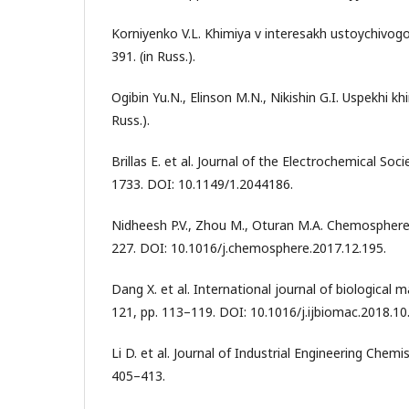
Korniyenko V.L. Khimiya v interesakh ustoychivogo r
391. (in Russ.).
Ogibin Yu.N., Elinson M.N., Nikishin G.I. Uspekhi khim
Russ.).
Brillas E. et al. Journal of the Electrochemical Socie
1733. DOI: 10.1149/1.2044186.
Nidheesh P.V., Zhou M., Oturan M.A. Chemosphere,
227. DOI: 10.1016/j.chemosphere.2017.12.195.
Dang X. et al. International journal of biological 
121, pp. 113–119. DOI: 10.1016/j.ijbiomac.2018.10
Li D. et al. Journal of Industrial Engineering Chemis
405–413.