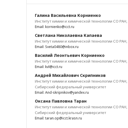
Галина Васильевна Корниенко
Институт химии и химической технологии СО РАН
Email: kornienko@icct.ru
Светлана Николаевна Капаева
Институт химии и химической технологии СО РАН
Email: Sveta0480@inbox.ru
Василий Леонтьевич Корниенко
Институт химии и химической технологии СО РАН
Email: kvl@icct.ru
Андрей Михайлович Скрипников
Институт химии и химической технологии СО РАН,
Сибирский федеральный университет
Email: And-skripnikov@yandex.ru
Оксана Павловна Таран
Институт химии и химической технологии СО РАН,
Сибирский федеральный университет
Email: taran.op@icct.krasn.ru