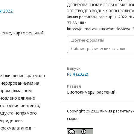
ДОПИРОВАННОМ БОРОМ АЛМАЗНО
0412022
ЭЛЕКТРОДЕ В ВОДНЫХ ЭЛЕКТРОЛИТАХ
Химия растительного сырья, 2022. № 4
77-88. URL:
https://journal.asu.ru/cw/article/view/1
ление, картофельный
Другие форматы
библиографических ссылок
Выпуск
№ 4 (2022)
е окисление крахмала
енерированными на
Раздел
бором алмазном
Биополимеры растений
ановлено влияние
состояния реагента,
Copyright (c) 2022 Химия раститель
одукта непрямого
сырья
 Определены
крахмала: анод −