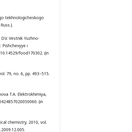
ogo tekhnologicheskogo
 Russ.).
 D.V. Vestnik Yuzhno-
: Pishchevyye i
: 10.14529/food170302. (in
ol. 79, no. 6, pp. 493–515.
nova T.A. Elektrokhimiya,
S0424857020050060. (in
tical chemistry, 2010, vol.
m.2009.12.005.