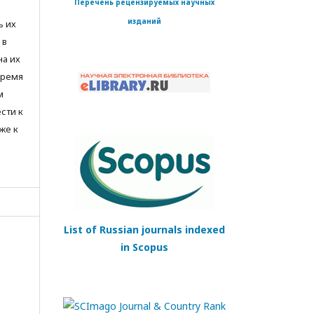
Перечень рецензируемых научных
изданий
ь их
 в
на их
время
м
сти к
же к
List of Russian journals indexed
in Scopus