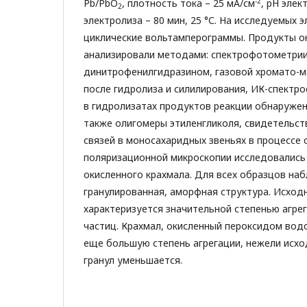
-2
Pb/PbO
, плотность тока – 25 мА/см
, рН элек
2
электролиза – 80 мин, 25 °С. На исследуемых 
циклические вольтамперограммы. Продукты о
анализировали методами: спектрофотометрии
динитрофенилгидразином, газовой хромато-м
после гидролиза и силилирования, ИК-спектр
в гидролизатах продуктов реакции обнаружен
также олигомеры этиленгликоля, свидетельст
связей в моносахаридных звеньях в процессе
поляризационной микроскопии исследовались
окисленного крахмала. Для всех образцов на
гранулированная, аморфная структура. Исход
характеризуется значительной степенью агре
частиц. Крахмал, окисленный пероксидом вод
еще большую степень агрегации, нежели исхо
гранул уменьшается.