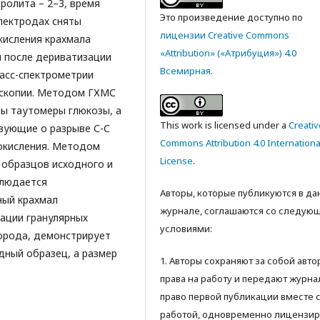
тролита – 2–3, время
Это произведение доступно по
электродах сняты
лицензии Creative Commons
кисления крахмала
«Attribution» («Атрибуция») 4.0
 после дериватизации
Всемирная
.
асс-спектрометрии
оскопии. Методом ГХМС
ы таутомеры глюкозы, а
This work is licensed under a
Creativ
вующие о разрыве С-С
Commons Attribution 4.0 Internationa
 окисления. Методом
License
.
 образцов исходного и
блюдается
Авторы, которые публикуются в д
ный крахмал
журнале, соглашаются со следую
гации гранулярных
условиями:
орода, демонстрирует
дный образец, а размер
1. Авторы сохраняют за собой авт
права на работу и передают журна
право первой публикации вместе 
работой, одновременно лицензир