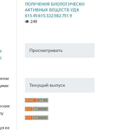
ПОЛУЧЕНИЯ БИОЛОГИЧЕСКИ
АКТИВНЫХ ВЕЩЕСТВ УДК
615.45:615.322:582.751.9
249
Просматривать
e
l
анном
Текущий выпуск
щими
орские
лу
с
уя ее