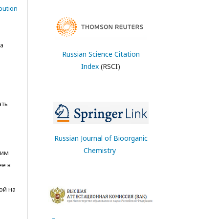
bution
а
Russian Science Citation
Index
(RSCI)
ать
Russian Journal of Bioorganic
Chemistry
тим
ее в
ой на