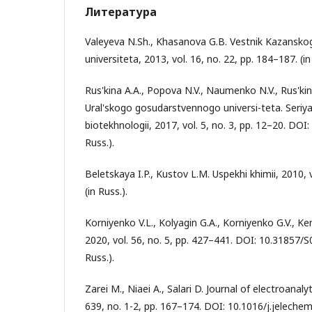
Литература
Valeyeva N.Sh., Khasanova G.B. Vestnik Kazansk
universiteta, 2013, vol. 16, no. 22, pp. 184–187. (in
Rus'kina A.A., Popova N.V., Naumenko N.V., Rus'kin
Ural'skogo gosudarstvennogo universi-teta. Seriya
biotekhnologii, 2017, vol. 5, no. 3, pp. 12–20. DOI
Russ.).
Beletskaya I.P., Kustov L.M. Uspekhi khimii, 2010, v
(in Russ.).
Korniyenko V.L., Kolyagin G.A., Korniyenko G.V., Ke
2020, vol. 56, no. 5, pp. 427–441. DOI: 10.31857/
Russ.).
Zarei M., Niaei А., Salari D. Journal of electroanaly
639, no. 1-2, pp. 167–174. DOI: 10.1016/j.jeleche