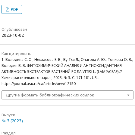
PDF
Опубликован
2023-10-02
Как цитировать
1. Володина С. О., Некрасова Е. В., Ву Тхи Л., Очагова А. Ю., Топкова О. В.,
Володин В. В. ФИТОХИМИЧЕСКИЙ АНАЛИЗ И АНТИОКСИДАНТНАЯ
АКТИВНОСТЬ ЭКСТРАКТОВ РАСТЕНИЙ РОДА VITEX L. (LAMIACEAE) //
Химия растительного сырья, 2023. № 3. С. 171-181. URL:
https://journal.asu.ru/cw/article/view/12150.
Другие форматы библиографических ссылок
Выпуск
№ 3 (2023)
Раздел