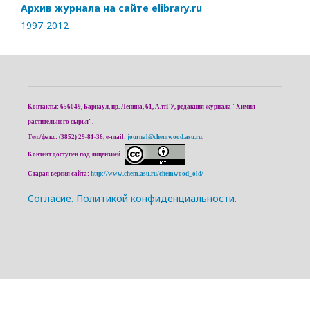
Архив журнала на сайте elibrary.ru
1997-2012
Контакты: 656049, Барнаул, пр. Ленина, 61, АлтГУ, редакция журнала "Химия
растительного сырья".
Тел./факс: (3852) 29-81-36, e-mail:
journal@chemwood.asu.ru
.
Контент доступен под лицензией
Старая версия сайта:
http://www.chem.asu.ru/chemwood_old/
Cогласие.
Политикой конфиденциальности.