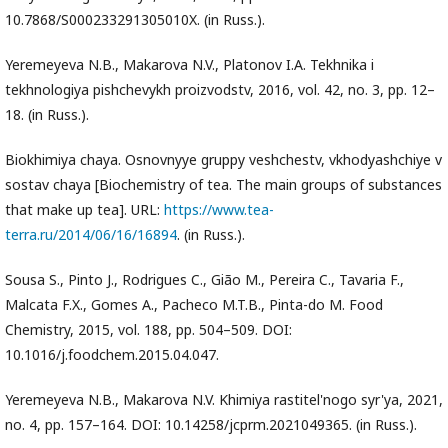
10.7868/S000233291305010X. (in Russ.).
Yeremeyeva N.B., Makarova N.V., Platonov I.A. Tekhnika i
tekhnologiya pishchevykh proizvodstv, 2016, vol. 42, no. 3, pp. 12–
18. (in Russ.).
Biokhimiya chaya. Osnovnyye gruppy veshchestv, vkhodyashchiye v
sostav chaya [Biochemistry of tea. The main groups of substances
that make up tea]. URL:
https://www.tea-
terra.ru/2014/06/16/16894
. (in Russ.).
Sousa S., Pinto J., Rodrigues C., Gião M., Pereira C., Tavaria F.,
Malcata F.X., Gomes A., Pacheco M.T.B., Pinta-do M. Food
Chemistry, 2015, vol. 188, pp. 504–509. DOI:
10.1016/j.foodchem.2015.04.047.
Yeremeyeva N.B., Makarova N.V. Khimiya rastitel'nogo syr'ya, 2021,
no. 4, pp. 157–164. DOI: 10.14258/jcprm.2021049365. (in Russ.).