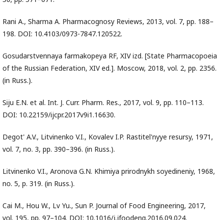
Rani A., Sharma A. Pharmacognosy Reviews, 2013, vol. 7, pp. 188–
198. DOI: 10.4103/0973-7847.120522.
Gosudarstvennaya farmakopeya RF, XIV izd. [State Pharmacopoeia
of the Russian Federation, XIV ed.]. Moscow, 2018, vol. 2, pp. 2356.
(in Russ.).
Siju E.N. et al. Int. J. Curr. Pharm. Res., 2017, vol. 9, pp. 110–113.
DOI: 10.22159/ijcpr.2017v9i1.16630.
Degot' A.V., Litvinenko V.I., Kovalev I.P. Rastitel'nyye resursy, 1971,
vol. 7, no. 3, pp. 390–396. (in Russ.).
Litvinenko V.I., Aronova G.N. Khimiya prirodnykh soyedineniy, 1968,
no. 5, p. 319. (in Russ.).
Cai M., Hou W., Lv Yu., Sun P. Journal of Food Engineering, 2017,
vol. 195, pp. 97–104. DOI: 10.1016/j.jfoodeng.2016.09.024.