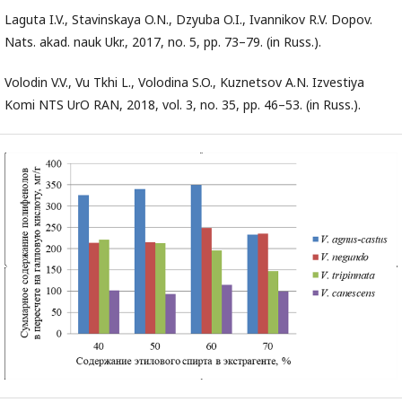
Laguta I.V., Stavinskaya O.N., Dzyuba O.I., Ivannikov R.V. Dopov.
Nats. akad. nauk Ukr., 2017, no. 5, pp. 73–79. (in Russ.).
Volodin V.V., Vu Tkhi L., Volodina S.O., Kuznetsov A.N. Izvestiya
Komi NTS UrO RAN, 2018, vol. 3, no. 35, pp. 46–53. (in Russ.).