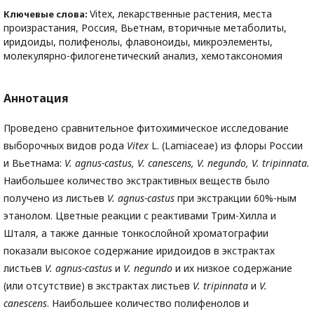
Vitex, лекарственные растения, места
Ключевые слова:
произрастания, Россия, Вьетнам, вторичные метаболиты,
иридоиды, полифенолы, флавоноиды, микроэлементы,
молекулярно-филогенетический анализ, хемотаксономия
Аннотация
Проведено сравнительное фитохимическое исследование
выборочных видов рода
Vitex
L. (Lamiaceae) из флоры России
и Вьетнама:
V. agnus-castus, V. canescens, V. negundo, V. tripinnata.
Наибольшее количество экстрактивных веществ было
получено из листьев
V. agnus-castus
при экстракции 60%-ным
этанолом. Цветные реакции с реактивами Трим-Хилла и
Шталя, а также данные тонкослойной хроматографии
показали высокое содержание иридоидов в экстрактах
листьев
V. agnus-castus
и
V. negundo
и их низкое содержание
(или отсутствие) в экстрактах листьев
V. tripinnata
и
V.
canescens
. Наибольшее количество полифенолов и