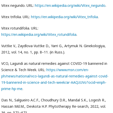
Vitex negundo. URL:
https://en.wikipedia.org/wiki/Vitex_negundo
.
Vitex trifolia. URL:
https://en.wikipedia.org/wiki/Vitex_trifolia
.
Vitex rotundifolia. URL:
https://en.wikipedia.org/wiki/Vitex_rotundifolia
.
Vuttke V., Zaydlova-Vuttke D., Yarri G., Artymuk N. Ginekologiya,
2012, vol. 14, no. 1, pp. 8–11. (in Russ.).
VCO, Lagundi as natural remedies against COVID-19 bannered in
Science & Tech Week. URL:
https://www.msn.com/en-
ph/news/national/vco-lagundi-as-natural-remedies-against-covid-
19-bannered-in-science-and-tech-week/ar-AAQzUVo?ocid=enph-
prime-hp-me
.
Das N., Salgueiro A.C.F., Choudhury D.R., Mandal S.K., Logesh R.,
Hassan Md.M., Devkota H.P. Phytotherapy Re-search, 2022, vol.
36, pp. 571–671.