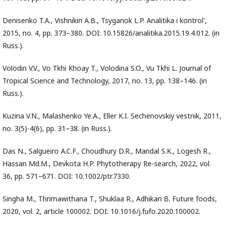
Denisenko T.A., Vishnikin A.B., Tsyganok L.P. Analitika i kontrol',
2015, no. 4, pp. 373–380. DOI: 10.15826/analitika.2015.19.4.012. (in
Russ.).
Volodin V.V., Vo Tkhi Khoay T., Volodina S.O., Vu Tkhi L. Journal of
Tropical Science and Technology, 2017, no. 13, pp. 138–146. (in
Russ.).
Kuzina V.N., Malashenko Ye.A., Eller K.I. Sechenovskiy vestnik, 2011,
no. 3(5)-4(6), pp. 31–38. (in Russ.).
Das N., Salgueiro A.C.F., Choudhury D.R., Mandal S.K., Logesh R.,
Hassan Md.M., Devkota H.P. Phytotherapy Re-search, 2022, vol.
36, pp. 571–671. DOI: 10.1002/ptr.7330.
Singha M., Thrimawithana T., Shuklaa R., Adhikari B. Future foods,
2020, vol. 2, article 100002. DOI: 10.1016/j.fufo.2020.100002.