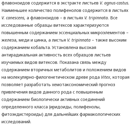
флавоноидов содержится в экстракте листьев
V. agnus-castus.
Наименьшее количество полифенолов содержится в листьях
V. canescens,
а флавоноидов – в листьях
V. tripinnata.
Все
исследованные образцы витексов характеризуются
повышенным содержанием эссенциальных микроэлементов –
железа, меди и цинка, а листья
V. tripinnata
– также высоким
содержанием кобальта. Установлена высокая
антирадикальная активность всех образцов листьев
изучаемых видов витексов. Показана связь между
содержанием вторичных метаболитов и положением видов
на молекулярно-филогенетическом древе рода
Vitex
, которая
позволяет разработать хемотаксономический прогноз
привлечения видов данного рода с повышенным
содержанием биологически активных соединений
определенного класса (иридоиды, полифенолы,
фитоэкдистероиды) для дальнейших фармакологических
исследований.