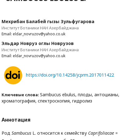
Мехрибан Балабей гызы Зульфугарова
Институт Ботаники НАН Азербайджана
Email: eldar_novruzov@yahoo.co.uk
Эльдар Новруз оглы Новрузов
Институт Ботаники НАН Азербайджана
Email: eldar_novruzov@yahoo.co.uk
https://doi.org/10.14258/jcprm.2017011422
Sambucus ebulus, плоды, антоцианы,
Ключевые слова:
хроматография, спектроскопия, гидролиз
Аннотация
Род
Sambucus
L. относится к семейству
Caprifoliacae
=