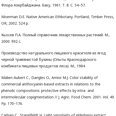
Флора Азербайджана. Баку, 1961. Т. 8. С. 54–57.
Moerman D.E. Native American Ethbotany. Portland, Timber Press,
OR, 2002. 524 p.
Кьосев П.А. Полный справочник лекарственных растений. М.,
2000. 992 с.
Производство натурального пищевого красителя из ягод
черной травянистой бузины (Опыты Краснодарского
комбината пищевых продуктов леса). М., 1984.
Malien-Aubert C., Dangles O., Amior M.J. Color stability of
commercial anthocyanin-based extracts in relations to the
phenolic compositions: protective effects by intra- and
intermolecular copigmentation // J. Agric. Food Chem. 2001. Vol. 49.
Pp. 170–176.
Carlsen C., Stapelfeldt H. Light sensitivity of elderberry extract