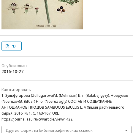
PDF
Опубликован
2016-10-27
Как цитировать
1. Зульфугарова (Zulfugarova)М. (Mehriban) Б. г. (Balabej gyzy), Новрузов
(Novruzov)Э. (El’dar) Н. о. (Novruz ogly) СОСТАВ И СОДЕРЖАНИЕ
АНТОЦИАНОВ ПЛОДОВ SAMBUCUS EBULUS L. // Химия растительного
сырья, 2016. № 1. С. 163-167. URL:
https://journal.asu.ru/cw/article/view/1422.
Другие форматы библиографических ссылок