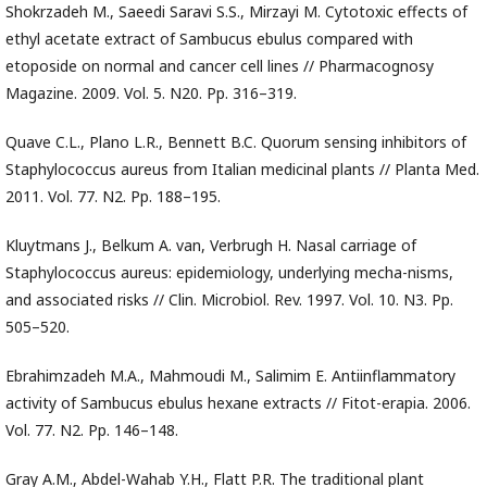
Shokrzadeh M., Saeedi Saravi S.S., Mirzayi M. Cytotoxic effects of
ethyl acetate extract of Sambucus ebulus compared with
etoposide on normal and cancer cell lines // Pharmacognosy
Magazine. 2009. Vol. 5. N20. Pp. 316–319.
Quave C.L., Plano L.R., Bennett B.C. Quorum sensing inhibitors of
Staphylococcus aureus from Italian medicinal plants // Planta Med.
2011. Vol. 77. N2. Pp. 188–195.
Kluytmans J., Belkum A. van, Verbrugh H. Nasal carriage of
Staphylococcus aureus: epidemiology, underlying mecha-nisms,
and associated risks // Clin. Microbiol. Rev. 1997. Vol. 10. N3. Pp.
505–520.
Ebrahimzadeh M.A., Mahmoudi M., Salimim E. Antiinflammatory
activity of Sambucus ebulus hexane extracts // Fitot-erapia. 2006.
Vol. 77. N2. Pp. 146–148.
Gray A.M., Abdel-Wahab Y.H., Flatt P.R. The traditional plant