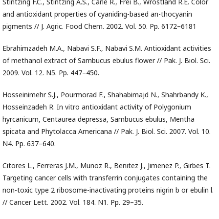
Stintzing F.C., Stintzing A.S., Carle R., Frei B., Wrostland R.E. Color
and antioxidant properties of cyaniding-based an-thocyanin
pigments // J. Agric. Food Chem. 2002. Vol. 50. Pp. 6172–6181
Ebrahimzadeh M.A., Nabavi S.F., Nabavi S.M. Antioxidant activities
of methanol extract of Sambucus ebulus flower // Pak. J. Biol. Sci.
2009. Vol. 12. N5. Pp. 447–450.
Hosseinimehr S.J., Pourmorad F., Shahabimajd N., Shahrbandy K.,
Hosseinzadeh R. In vitro antioxidant activity of Polygonium
hyrcanicum, Centaurea depressa, Sambucus ebulus, Mentha
spicata and Phytolacca Americana // Pak. J. Biol. Sci. 2007. Vol. 10.
N4. Pp. 637–640.
Citores L., Ferreras J.M., Munoz R., Benıtez J., Jimenez P., Girbes T.
Targeting cancer cells with transferrin conjugates containing the
non-toxic type 2 ribosome-inactivating proteins nigrin b or ebulin l.
// Cancer Lett. 2002. Vol. 184. N1. Pp. 29–35.