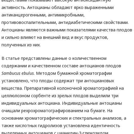
активность. Антоцианы обладают ярко выраженными
антиканцерогенными, антимикробными,
противовоспалительными, антидиабетическими свойствами.
Антоцианы являются важными показателями качества плодов
и сильно влияют на внешний вид и вкус продуктов,
полученных из них.
В статье представлены данные о количественном
содержании и качественном составе антоцианов плодов
Sambucus ebulus
. Методом бумажной хроматографии
установлено, что плоды содержат три антоциановых
вещества. Препаративной колоночной хроматографией на
целлюлозном сорбенте из зрелых плодов выделили три
индивидуальных антоциана. Индивидуальные антоцианы
очищали рехрохроматографированием на бумаге. На
основании хроматографических и спектральных анализов, а
также кислотных гидролизов установлена идентичность
выделенных антоцианов с цианидин-3-глюкозидом,