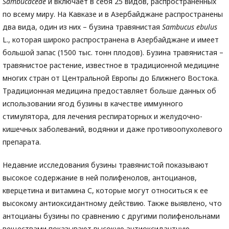
Sambucaceae
и включает в себя 25 видов, распространенных
по всему миру. На Кавказе и в Азербайджане распространены
два вида, один из них – бузина травянистая
Sambucus
ebulus
L., которая широко распространена в Азербайджане и имеет
большой запас (1500 тыс. тонн плодов). Бузина травянистая –
травянистое растение, известное в традиционной медицине
многих стран от Центральной Европы до Ближнего Востока.
Традиционная медицина предоставляет больше данных об
использовании ягод бузины в качестве иммунного
стимулятора, для лечения респираторных и желудочно-
кишечных заболеваний, водянки и даже противоопухолевого
препарата.
Недавние исследования бузины травянистой показывают
высокое содержание в ней полифенолов, антоцианов,
кверцетина и витамина С, которые могут относиться к ее
высокому антиоксидантному действию. Также выявлено, что
антоцианы бузины по сравнению с другими полифенольнами
веществами показывают высокую антиоксидантную