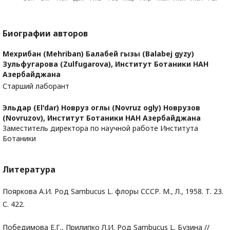
Биографии авторов
Мехрибан (Mehriban) Балабей гызы (Balabej gyzy)
Зульфугарова (Zulfugarova),
Институт Ботаники НАН
Азербайджана
Старший лаборант
Эльдар (El'dar) Новруз оглы (Novruz ogly) Новрузов
(Novruzov),
Институт Ботаники НАН Азербайджана
Заместитель директора по научной работе Института
Ботаники
Литература
Пояркова А.И. Род Sambucus L. флоры СССР. М., Л., 1958. Т. 23.
С. 422.
Победимова Е.Г., Прилипко Л.И. Род Sambucus L. Бузина //