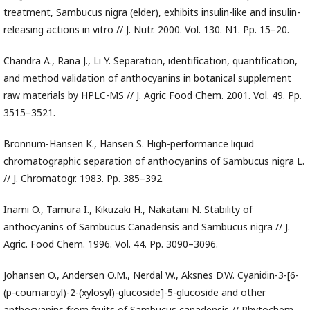
treatment, Sambucus nigra (elder), exhibits insulin-like and insulin-
releasing actions in vitro // J. Nutr. 2000. Vol. 130. N1. Pp. 15–20.
Chandra A., Rana J., Li Y. Separation, identification, quantification,
and method validation of anthocyanins in botanical supplement
raw materials by HPLC-MS // J. Agric Food Chem. 2001. Vol. 49. Pp.
3515–3521.
Bronnum-Hansen K., Hansen S. High-performance liquid
chromatographic separation of anthocyanins of Sambucus nigra L.
// J. Chromatogr. 1983. Pp. 385–392.
Inami O., Tamura I., Kikuzaki H., Nakatani N. Stability of
anthocyanins of Sambucus Canadensis and Sambucus nigra // J.
Agric. Food Chem. 1996. Vol. 44. Pp. 3090–3096.
Johansen O., Andersen O.M., Nerdal W., Aksnes D.W. Cyanidin-3-[6-
(p-coumaroyl)-2-(xylosyl)-glucoside]-5-glucoside and other
anthocyanins from fruits of Sambucus canadensis // Phytochem.