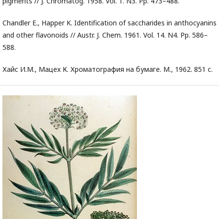
pigments // J. Chromatog. 1958. Vol. 1. N3. Pp. 473–488.
Chandler E., Happer K. Identification of saccharides in anthocyanins
and other flavonoids // Austr. J. Chem. 1961. Vol. 14. N4. Pp. 586–
588.
Хайс И.М., Мацех К. Хроматография на бумаге. М., 1962. 851 с.