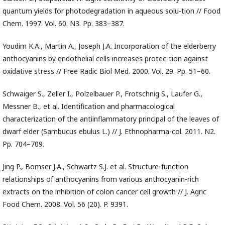
quantum yields for photodegradation in aqueous solu-tion // Food
Chem. 1997. Vol. 60. N3. Pp. 383–387.
Youdim K.A., Martin A., Joseph J.A. Incorporation of the elderberry
anthocyanins by endothelial cells increases protec-tion against
oxidative stress // Free Radic Biol Med. 2000. Vol. 29. Pp. 51–60.
Schwaiger S., Zeller I., Polzelbauer P., Frotschnig S., Laufer G.,
Messner B., et al. Identification and pharmacological
characterization of the antiinflammatory principal of the leaves of
dwarf elder (Sambucus ebulus L.) // J. Ethnopharma-col. 2011. N2.
Pp. 704–709.
Jing P., Bomser J.A., Schwartz S.J. et al. Structure-function
relationships of anthocyanins from various anthocyanin-rich
extracts on the inhibition of colon cancer cell growth // J. Agric
Food Chem. 2008. Vol. 56 (20). P. 9391.