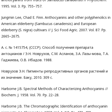
1995. Vol. 3. Pp. 755–757.
Jungmin Lee, Chad E. Finn. Anthocyanins and other polyphenolics in
American elderberry (Sambucus canadensis) and European
elderberry (S. nigra) cultivars // J. Sci Food Agric. 2007. Vol. 87. Pp.
2665–2675.
А. с. № 1415754, (СССР). Способ получения препарата
антоцианов / Э.Н. Новрузов, С.М. Асланов, З.А. Лазы-мова, Т.А.
Гаджиева, О.В. Ибадов. 1988.
Новрузов Э.Н. Пигменты репродуктивных органов растений и
их значение. Баку, 2010. 309 с.
Harborne J.B. Spectral Methods of Characterizing Anthocyanins //
Biochem. J. 1958. Vol. 70. Pp. 22–28.
Harborne J.B. The Chromatographic Identification of anthocyanin