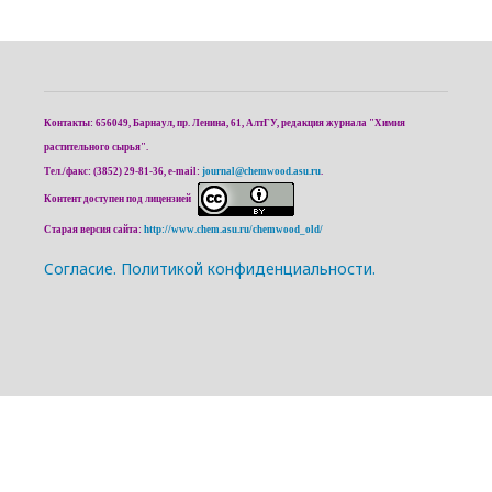
Контакты: 656049, Барнаул, пр. Ленина, 61, АлтГУ, редакция журнала "Химия
растительного сырья".
Тел./факс: (3852) 29-81-36, e-mail:
journal@chemwood.asu.ru
.
Контент доступен под лицензией
Старая версия сайта:
http://www.chem.asu.ru/chemwood_old/
Cогласие.
Политикой конфиденциальности.