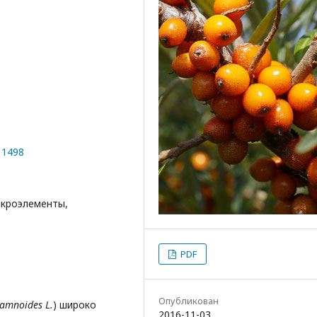
11498
икроэлементы,
PDF
Опубликован
amnoides L.
) широко
2016-11-03