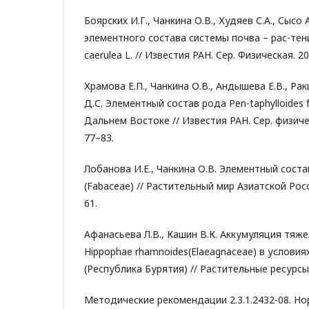
Боярских И.Г., Чанкина О.В., Худяев С.А., Сысо
элементного состава системы почва – рас-тени
caerulea L. // Известия РАН. Сер. Физическая. 201
Храмова Е.П., Чанкина О.В., Андышева Е.В., Ра
Д.С. Элементный состав рода Pen-taphylloides fr
Дальнем Востоке // Известия РАН. Сер. физическ
77–83.
Лобанова И.Е., Чанкина О.В. Элементный состав
(Fabaceae) // Растительный мир Азиатской Росси
61.
Афанасьева Л.В., Кашин В.К. Аккумуляция тяж
Hippophae rhamnoides(Elaeagnaceae) в услови
(Республика Бурятия) // Растительные ресурсы. 
Методические рекомендации 2.3.1.2432-08. Н