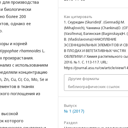
е для производства
 и биологически
но более 200
Как цитировать
1. Скуридин (Skuridin)Г. (Gennadij) М.
нтов, однако ее
(Mihajlovich), Чанкина (Chankina)О. (Ol’
о.
(Vasil’evna), Багинская (Baginskaya)Н. (
В. (Vladislavovna) НАКОПЛЕНИЕ
коры и корней
ЭССЕННЦИАЛЬНЫХ ЭЛЕМЕНТОВ И С
Hippophae rhamnoides
L.
В ПЛОДАХ И ВЕГЕТАТИВНЫХ ЧАСТЯХ
ОБЛЕПИХИ // Химия растительного сы
их произрастания.
2016. № 1. С. 113-117. URL:
нализ с использованием
https://journal.asu.ru/cw/article/view/1
пределяли концентрацию
Другие форматы
Zn, Cu, Cr, Co, Mo, Se и
ементов в тканях
библиографических ссылок
ского поглощения из
Выпуск
№ 1 (2017)
я высокой
ок которого
Раздел
олического синдрома и