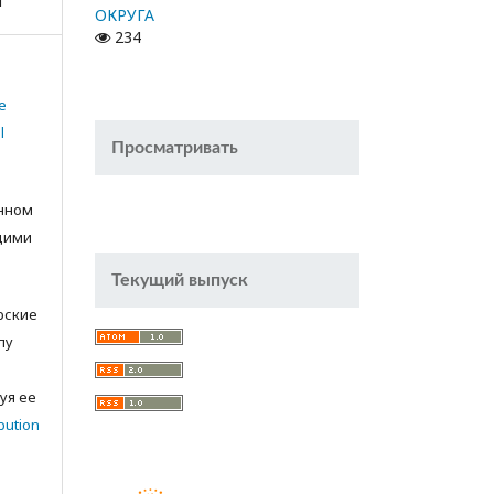
я
ОКРУГА
234
e
l
Просматривать
анном
щими
Текущий выпуск
орские
лу
с
уя ее
bution