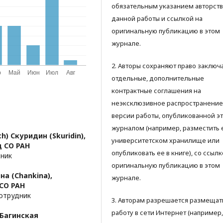
обязательным указанием авторств
данной работы и ссылкой на
оригинальную публикацию в этом
журнале.
2. Авторы сохраняют право заключ
отдельные, дополнительные
контрактные соглашения на
неэксклюзивное распространение
версии работы, опубликованной э
журналом (например, разместить 
h) Скуридин (Skuridin),
университетском хранилище или
 СО РАН
опубликовать ее в книге), со ссылк
дник
оригинальную публикацию в этом
на (Chankina),
журнале.
СО РАН
сотрудник
3. Авторам разрешается размещат
работу в сети Интернет (например,
 Багинская