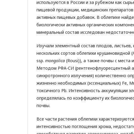
используются в России и за рубежом как сырь
пищевой продукции, медицинских препаратов
активных пищевых добавок. В облепихе найде
биологически активных органических компоне
минеральный состав исследован недостаточн
Изучали элементный состав плодов, листьев, 
нескольких сортов облепихи крушиновидной (
ssp.
mongolica
(Rousi)), а также почвы с места 
Методом РФА-СИ (рентгенофлуоресцентный а
синхротронного излучения) количественно о
жизненно необходимых (эссенциальных) Fe, Mn, 
токсичного Pb. Интенсивность аккумуляции эл
определялась по коэффициенту их биологиче
почвы.
Все части растения облепихи характеризуютс
интенсивностью поглощения хрома, недостат
способствует развитию атеросклероза, метаб