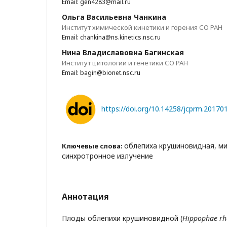
Email: gen4283@mail.ru
Ольга Васильевна Чанкина
Институт химической кинетики и горения СО РАН
Email: chankina@ns.kinetics.nsc.ru
Нина Владиславовна Багинская
Институт цитологии и генетики СО РАН
Email: bagin@bionet.nsc.ru
https://doi.org/10.14258/jcprm.20170
облепиха крушиновидная, м
Ключевые слова:
синхротронное излучение
Аннотация
Плоды облепихи крушиновидной (
Hippophae rh