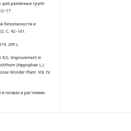
 для различных групп
12–17.
ия безопасности и
. С. 42–161.
74. 299 с.
ngh R.G. Improvement in
uckthorn (Hippophae L.)
pose Wonder Plant. Vol. IV.
 в почвах и растениях.