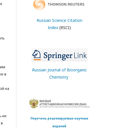
а
Russian Science Citation
Index
(RSCI)
ать
тим
Russian Journal of Bioorganic
ее в
Chemistry
ой на
ь их
Перечень рецензируемых научных
 в
изданий