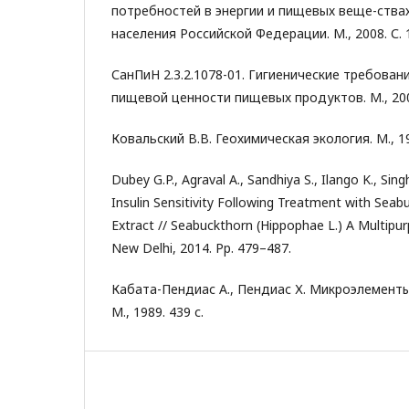
потребностей в энергии и пищевых веще-ствах
населения Российской Федерации. М., 2008. С. 
СанПиН 2.3.2.1078-01. Гигиенические требован
пищевой ценности пищевых продуктов. М., 2002
Ковальский В.В. Геохимическая экология. М., 19
Dubey G.P., Agraval A., Sandhiya S., Ilango K., Si
Insulin Sensitivity Following Treatment with Seab
Extract // Seabuckthorn (Hippophae L.) A Multipur
New Delhi, 2014. Pp. 479–487.
Кабата-Пендиас А., Пендиас Х. Микроэлементы
М., 1989. 439 с.