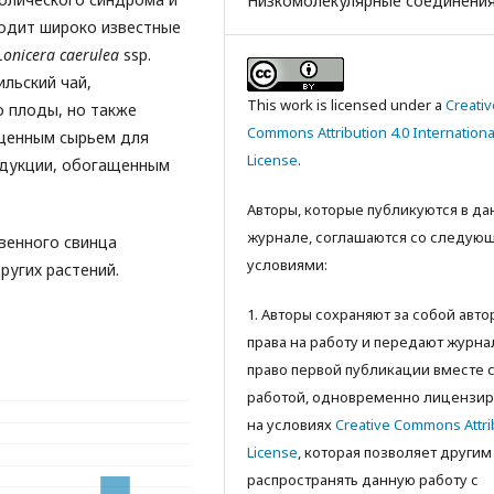
Низкомолекулярные соединени
ходит широко известные
Lonicera caerulea
ssp.
ильский чай,
This work is licensed under a
Creativ
о плоды, но также
Commons Attribution 4.0 Internationa
 ценным сырьем для
License
.
одукции, обогащенным
Авторы, которые публикуются в д
журнале, соглашаются со следую
венного свинца
условиями:
ругих растений.
1. Авторы сохраняют за собой авт
права на работу и передают журна
право первой публикации вместе 
работой, одновременно лицензир
на условиях
Creative Commons Attri
License
, которая позволяет другим
распространять данную работу с