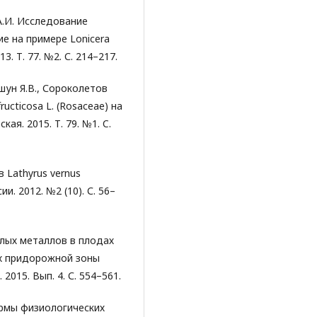
 А.И. Исследование
е на примере Lonicera
3. Т. 77. №2. С. 214–217.
кшун Я.В., Сороколетов
ucticosa L. (Rosaceae) на
ая. 2015. Т. 79. №1. C.
 Lathyrus vernus
и. 2012. №2 (10). С. 56–
елых металлов в плодах
ях придорожной зоны
2015. Вып. 4. С. 554–561.
ормы физиологических