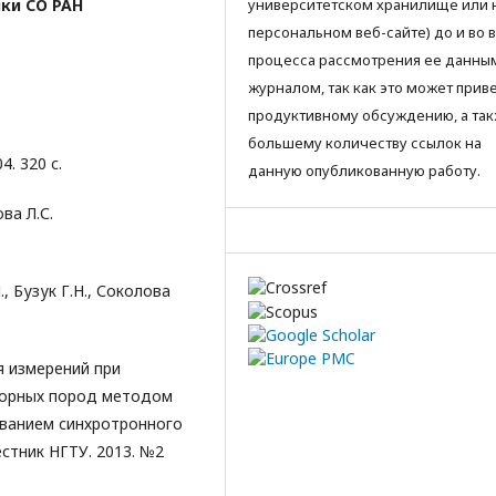
ики СО РАН
университетском хранилище или 
персональном веб-сайте) до и во 
процесса рассмотрения ее данны
журналом, так как это может приве
продуктивному обсуждению, а так
большему количеству ссылок на
4. 320 с.
данную опубликованную работу.
ва Л.С.
, Бузук Г.Н., Соколова
я измерений при
горных пород методом
ованием синхротронного
стник НГТУ. 2013. №2