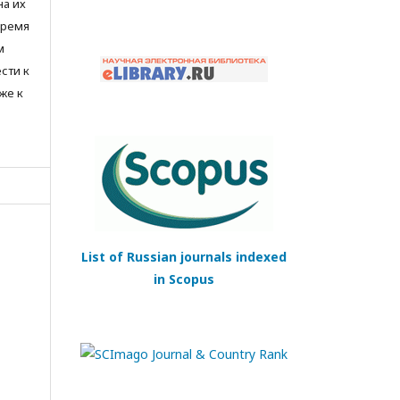
на их
время
м
сти к
же к
List of Russian journals indexed
in Scopus