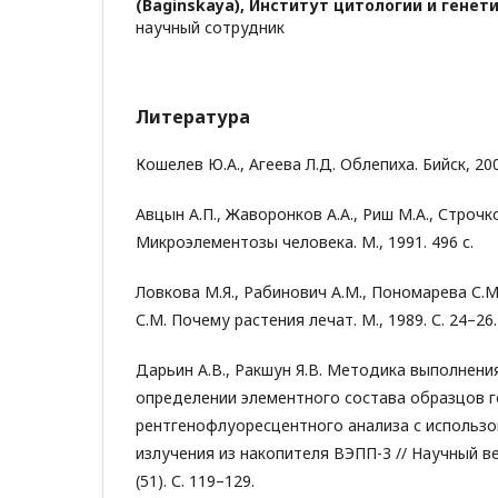
(Baginskaya),
Институт цитологии и генет
научный сотрудник
Литература
Кошелев Ю.А., Агеева Л.Д. Облепиха. Бийск, 200
Авцын А.П., Жаворонков А.А., Риш М.А., Строчко
Микроэлементозы человека. М., 1991. 496 с.
Ловкова М.Я., Рабинович А.М., Пономарева С.М.
С.М. Почему растения лечат. М., 1989. С. 24–26.
Дарьин А.В., Ракшун Я.В. Методика выполнени
определении элементного состава образцов 
рентгенофлуоресцентного анализа с использ
излучения из накопителя ВЭПП-3 // Научный ве
(51). С. 119–129.