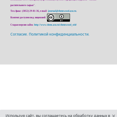
растительного сырья".
Тел./факс: (3852) 29-81-36, e-mail:
journal@chemwood.asu.ru
.
Контент доступен под лицензией
Старая версия сайта:
http://www.chem.asu.ru/chemwood_old/
Cогласие.
Политикой конфиденциальности.
×
Используя сайт, вы соглашаетесь на обработку данных в