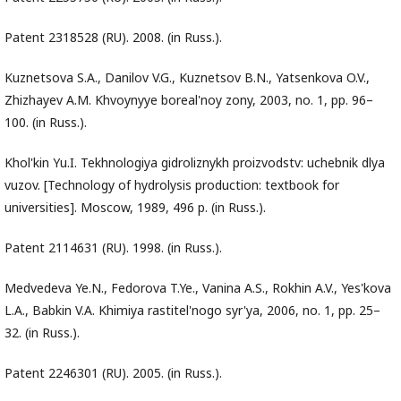
Patent 2318528 (RU). 2008. (in Russ.).
Kuznetsova S.A., Danilov V.G., Kuznetsov B.N., Yatsenkova O.V.,
Zhizhayev A.M. Khvoynyye boreal'noy zony, 2003, no. 1, pp. 96–
100. (in Russ.).
Khol'kin Yu.I. Tekhnologiya gidroliznykh proizvodstv: uchebnik dlya
vuzov. [Technology of hydrolysis production: textbook for
universities]. Moscow, 1989, 496 p. (in Russ.).
Patent 2114631 (RU). 1998. (in Russ.).
Medvedeva Ye.N., Fedorova T.Ye., Vanina A.S., Rokhin A.V., Yes'kova
L.A., Babkin V.A. Khimiya rastitel'nogo syr'ya, 2006, no. 1, pp. 25–
32. (in Russ.).
Patent 2246301 (RU). 2005. (in Russ.).