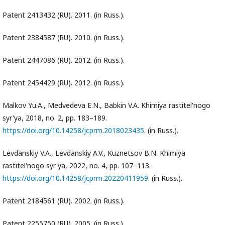
Patent 2413432 (RU). 2011. (in Russ.).
Patent 2384587 (RU). 2010. (in Russ.).
Patent 2447086 (RU). 2012. (in Russ.).
Patent 2454429 (RU). 2012. (in Russ.).
Malkov Yu.A., Medvedeva E.N., Babkin V.A. Khimiya rastitel'nogo
syr'ya, 2018, no. 2, pp. 183–189.
https://doi.org/10.14258/jcprm.2018023435
. (in Russ.).
Levdanskiy V.A., Levdanskiy A.V., Kuznetsov B.N. Khimiya
rastitel'nogo syr'ya, 2022, no. 4, pp. 107–113.
https://doi.org/10.14258/jcprm.20220411959
. (in Russ.).
Patent 2184561 (RU). 2002. (in Russ.).
Patent 2255750 (RU). 2005. (in Russ.).