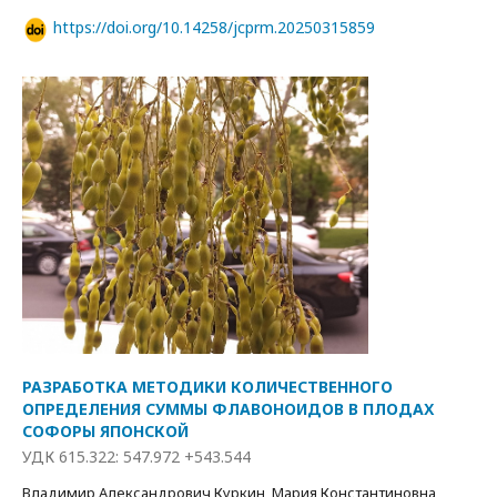
https://doi.org/10.14258/jcprm.20250315859
РАЗРАБОТКА МЕТОДИКИ КОЛИЧЕСТВЕННОГО
ОПРЕДЕЛЕНИЯ СУММЫ ФЛАВОНОИДОВ В ПЛОДАХ
СОФОРЫ ЯПОНСКОЙ
УДК 615.322: 547.972 +543.544
Владимир Александрович Куркин, Мария Константиновна