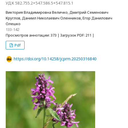
УДК 582.755.2+547.586.5+547.815.1
Виктория Владимировна Величко, Дмитрий Семенович
Круглов, Даниил Николаевич Оленников, Егор Данилович
Олешко
133-142
Просмотров аннотации: 373 | Загрузок PDF: 211 |
Pdf
https://doi.org/10.14258/jcprm.20250316840