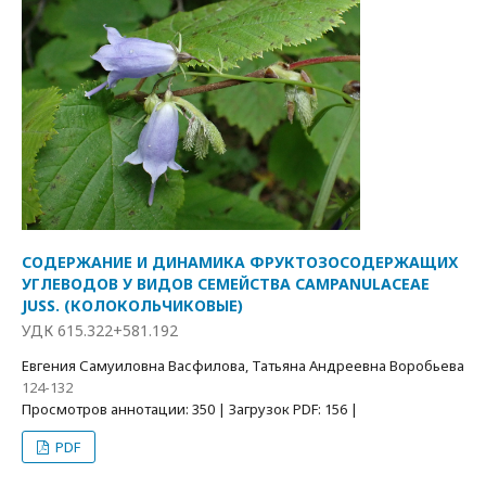
СОДЕРЖАНИЕ И ДИНАМИКА ФРУКТОЗОСОДЕРЖАЩИХ
УГЛЕВОДОВ У ВИДОВ СЕМЕЙСТВА CAMPANULACEAE
JUSS. (КОЛОКОЛЬЧИКОВЫЕ)
УДК 615.322+581.192
Евгения Самуиловна Васфилова, Татьяна Андреевна Воробьева
124-132
Просмотров аннотации: 350 | Загрузок PDF: 156 |
PDF