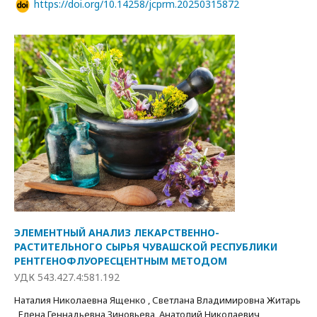
https://doi.org/10.14258/jcprm.20250315872
ЭЛЕМЕНТНЫЙ АНАЛИЗ ЛЕКАРСТВЕННО-
РАСТИТЕЛЬНОГО СЫРЬЯ ЧУВАШСКОЙ РЕСПУБЛИКИ
РЕНТГЕНОФЛУОРЕСЦЕНТНЫМ МЕТОДОМ
УДК 543.427.4:581.192
Наталия Николаевна Ященко , Светлана Владимировна Житарь
, Елена Геннадьевна Зиновьева, Анатолий Николаевич