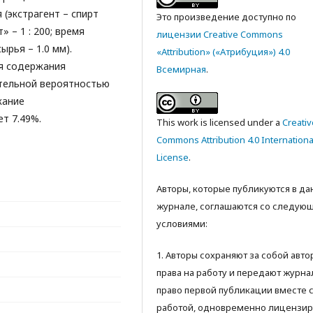
(экстрагент – спирт
Это произведение доступно по
 – 1 : 200; время
лицензии Creative Commons
ырья – 1.0 мм).
«Attribution» («Атрибуция») 4.0
я содержания
Всемирная
.
тельной вероятностью
жание
т 7.49%.
This work is licensed under a
Creativ
Commons Attribution 4.0 Internationa
License
.
Авторы, которые публикуются в д
журнале, соглашаются со следую
условиями:
1. Авторы сохраняют за собой авт
права на работу и передают журна
право первой публикации вместе 
работой, одновременно лицензир