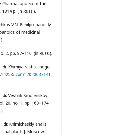
te Pharmacopoeia of the
1814 p. (in Russ.).
zhkov V.N. Fenilpropanoidy
panoids of medicinal
).
. 2, pp. 87–110. (in Russ.).
i dr. Khimiya rastitel'nogo
10.14258/jcprm.2020037141
.
 i dr. Vestnik Smolenskoy
. 20, no. 1, pp. 168–174.
.).
i dr. Khimicheskiy analiz
icinal plants]. Moscow,