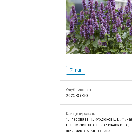
Pdf
Опубликован
2025-09-30
Как цитировать
1. Глебова Н. Н., Курдюков Е. Е., Фин
Н. В., Митишев А. В., Селезнева Ю. А.,
Фриндак К. А. МЕТОДИКА