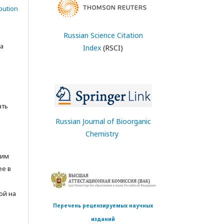
bution
Russian Science Citation
а
Index
(RSCI)
ать
Russian Journal of Bioorganic
Chemistry
тим
ее в
ой на
Перечень рецензируемых научных
изданий