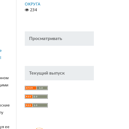
ОКРУГА
234
Просматривать
e
l
Текущий выпуск
анном
щими
орские
лу
с
уя ее