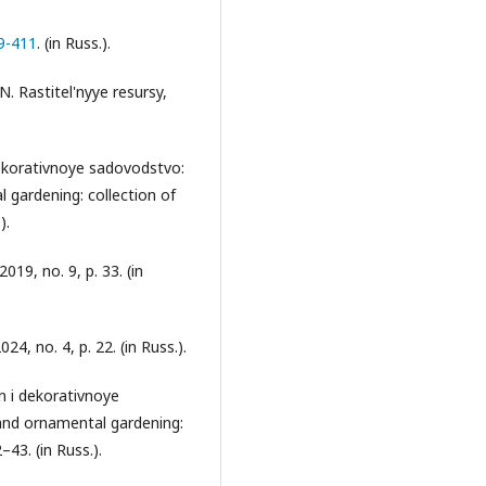
9-411
. (in Russ.).
.N. Rastitel'nyye resursy,
 dekorativnoye sadovodstvo:
 gardening: collection of
).
019, no. 9, p. 33. (in
4, no. 4, p. 22. (in Russ.).
n i dekorativnoye
and ornamental gardening:
–43. (in Russ.).