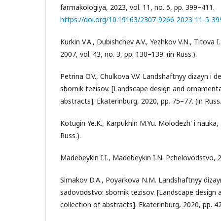
farmakologiya, 2023, vol. 11, no. 5, pp. 399–411.
https://doi.org/10.19163/2307-9266-2023-11-5-39
Kurkin V.A., Dubishchev A.V., Yezhkov V.N., Titova I
2007, vol. 43, no. 3, pp. 130–139. (in Russ.).
Petrina O.V., Chulkova V.V. Landshaftnyy dizayn i
sbornik tezisov. [Landscape design and ornamental
abstracts]. Ekaterinburg, 2020, pp. 75–77. (in Russ.
Kotugin Ye.K., Karpukhin M.Yu. Molodezh' i nauka, 2
Russ.).
Madebeykin I.I., Madebeykin I.N. Pchelovodstvo, 202
Simakov D.A., Poyarkova N.M. Landshaftnyy dizay
sadovodstvo: sbornik tezisov. [Landscape design 
collection of abstracts]. Ekaterinburg, 2020, pp. 42