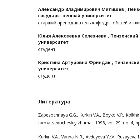
Александр Владимирович Митишев ,
Пенз
государственный университет
старший преподаватель кафедры общей и кли
Юлия Алексеевна Селезнева ,
Пензенский
университет
студент
Кристина Артуровна Фриндак ,
Пензенски
университет
студент
Литература
Zapesochnaya G.G., Kurkin V.A., Boyko V.P., Kolkhir
farmatsevticheskiy zhurnal, 1995, vol. 29, no. 4, pp
Kurkin V.A., Varina N.R., Avdeyeva Ye.V., Ruzayeva I