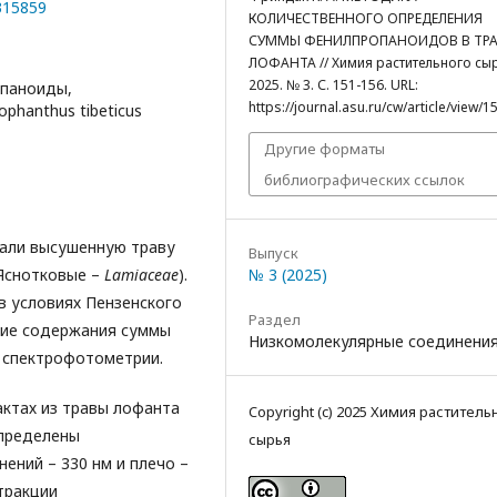
0315859
КОЛИЧЕСТВЕННОГО ОПРЕДЕЛЕНИЯ
СУММЫ ФЕНИЛПРОПАНОИДОВ В ТРА
ЛОФАНТА // Химия растительного сы
2025. № 3. С. 151-156. URL:
опаноиды,
https://journal.asu.ru/cw/article/view/1
phanthus tibeticus
Другие форматы
библиографических ссылок
вали высушенную траву
Выпуск
№ 3 (2025)
 Яснотковые –
Lamiaceae
).
в условиях Пензенского
Раздел
ние содержания суммы
Низкомолекулярные соединени
 спектрофотометрии.
ктах из травы лофанта
Copyright (c) 2025 Химия раститель
пределены
сырья
ений – 330 нм и плечо –
тракции