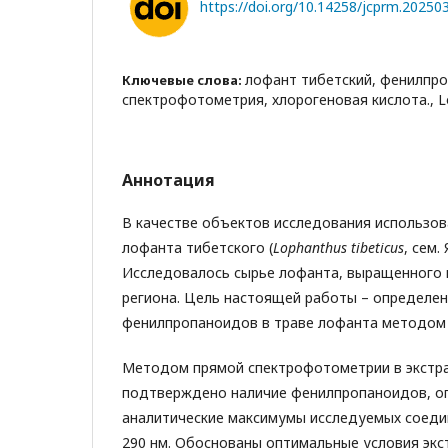
https://doi.org/10.14258/jcprm.2025
лофант тибетский, фенилпр
Ключевые слова:
спектрофотометрия, хлорогеновая кислота., Lo
Аннотация
В качестве объектов исследования использо
лофанта тибетского (
Lophanthus
tibeticus
, сем.
Исследовалось сырье лофанта, выращенного 
региона. Цель настоящей работы – определе
фенилпропаноидов в траве лофанта методом
Методом прямой спектрофотометрии в экстра
подтверждено наличие фенилпропаноидов, о
аналитические максимумы исследуемых соедин
290 нм. Обоснованы оптимальные условия экс