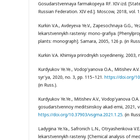
Gosudarstvennaya farmakopeya RF. XIV izd. [Sta
Russian Federation. XIV ed.]. Moscow, 2018, vol. 1, 
Kurkin V.A., Avdeyeva Ye.V., Zapesochnaya G.G., Ye
lekarstvennykh rasteniy: mono-grafiya. [Phenylpro
plants: monograph]. Samara, 2005, 126 p. (in Russ.
Kurkin V.A. Khimiya prirodnykh soyedineniy, 2003, no
Kurdyukov Ye.Ye., Vodop'yanova O.A., Mitishev A.V. 
syr'ya, 2020, no. 3, pp. 115–121.
https://doi.org/
(in Russ.).
Kurdyukov Ye.Ye., Mitishev A.V., Vodop'yanova O.A.
gosudarstvennoy meditsinskoy akad-emii, 2021, vol
https://doi.org/10.37903/vsgma.2021.1.25
. (in Russ
Ladygina Ye.Ya., Safronich L.N., Otryashenkova V.E. 
lekarstvennykh rasteniy. [Chemical analysis of med