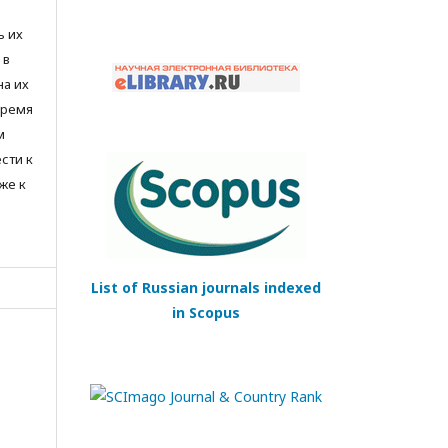
ь их
 в
на их
время
м
сти к
же к
List of Russian journals indexed
in Scopus