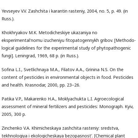
Yevseyev V.V. Zashchita i karantin rasteniy, 2004, no. 5, p. 49. (in
Russ.).
Khokhryakov M.K. Metodicheskiye ukazaniya no
eksperimental'nomu izucheniyu fitopatogennykh gribov. [Methodo-
logical guidelines for the experimental study of phytopathogenic
fungi]. Leningrad, 1969, 68 p. (in Russ.).
Sofina L.I., Svetlichnaya M.A., Filatov A.A., Grinina N.S. On the
content of pesticides in environmental objects in food. Pesticides
and health. Krasnodar, 2000, pp. 23−26.
Patika V.P., Makarenko H.A., Moklyachukta L.I. Agroecological
assessment of mineral fertilizers and pesticides: Monograph. Kyiv,
2005, 300 p.
Zinchenko V.A. Khimicheskaya zashchita rasteniy: sredstva,
tekhnologiya i ekologicheskaya bezopasnost'. [Chemical plant