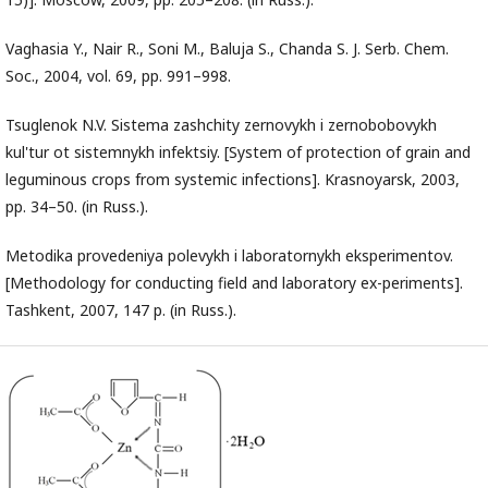
Vaghasia Y., Nair R., Soni M., Baluja S., Chanda S. J. Serb. Chem.
Soc., 2004, vol. 69, pp. 991–998.
Tsuglenok N.V. Sistema zashchity zernovykh i zernobobovykh
kul'tur ot sistemnykh infektsiy. [System of protection of grain and
leguminous crops from systemic infections]. Krasnoyarsk, 2003,
pp. 34–50. (in Russ.).
Metodika provedeniya polevykh i laboratornykh eksperimentov.
[Methodology for conducting field and laboratory ex-periments].
Tashkent, 2007, 147 p. (in Russ.).