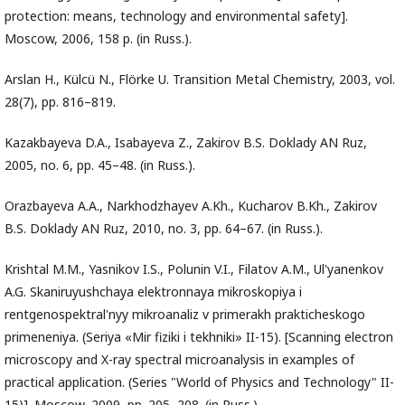
protection: means, technology and environmental safety].
Moscow, 2006, 158 p. (in Russ.).
Arslan H., Külcü N., Flörke U. Transition Metal Chemistry, 2003, vol.
28(7), pp. 816–819.
Kazakbayeva D.A., Isabayeva Z., Zakirov B.S. Doklady AN Ruz,
2005, no. 6, pp. 45–48. (in Russ.).
Orazbayeva A.A., Narkhodzhayev A.Kh., Kucharov B.Kh., Zakirov
B.S. Doklady AN Ruz, 2010, no. 3, pp. 64–67. (in Russ.).
Krishtal M.M., Yasnikov I.S., Polunin V.I., Filatov A.M., Ul'yanenkov
A.G. Skaniruyushchaya elektronnaya mikroskopiya i
rentgenospektral'nyy mikroanaliz v primerakh prakticheskogo
primeneniya. (Seriya «Mir fiziki i tekhniki» II-15). [Scanning electron
microscopy and X-ray spectral microanalysis in examples of
practical application. (Series "World of Physics and Technology" II-
15)]. Moscow, 2009, pp. 205–208. (in Russ.).