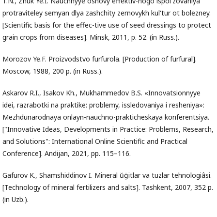
T.N., Zhuk Ye.I. Nauchnyye osnovy effektiv-nogo ispol'zovaniya
protraviteley semyan dlya zashchity zernovykh kul'tur ot bolezney.
[Scientific basis for the effec-tive use of seed dressings to protect
grain crops from diseases]. Minsk, 2011, p. 52. (in Russ.).
Morozov Ye.F. Proizvodstvo furfurola. [Production of furfural].
Moscow, 1988, 200 p. (in Russ.).
Askarov R.I., Isakov Kh., Mukhammedov B.S. «Innovatsionnyye
idei, razrabotki na praktike: problemy, issledovaniya i resheniya»:
Mezhdunarodnaya onlayn-nauchno-prakticheskaya konferentsiya.
["Innovative Ideas, Developments in Practice: Problems, Research,
and Solutions": International Online Scientific and Practical
Conference]. Andijan, 2021, pp. 115–116.
Gafurov K., Shamshiddinov I. Mineral ŭġitlar va tuzlar tehnologiâsi.
[Technology of mineral fertilizers and salts]. Tashkent, 2007, 352 p.
(in Uzb.).