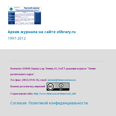
Архив журнала на сайте elibrary.ru
1997-2012
Контакты: 656049, Барнаул, пр. Ленина, 61, АлтГУ, редакция журнала "Химия
растительного сырья".
Тел./факс: (3852) 29-81-36, e-mail:
journal@chemwood.asu.ru
.
Контент доступен под лицензией
Старая версия сайта:
http://www.chem.asu.ru/chemwood_old/
Cогласие.
Политикой конфиденциальности.