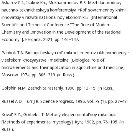
Askarov R.I., Isakov Kh., Mukhammedov B.S. Mezhdunarodnoy
nauchno-tekhnicheskaya konferentsiya «Rol' sovremennoy khimii i
innovatsiy v razvitii natsional'noy ekonomikii». [International
Scientific and Technical Conference "The Role of Modern
Chemistry and Innovation in the Development of the National
Economy"]. Fergana, 2021, pp. 146–147.
Paribok T.A. Biologicheskaya rol' mikroelementov i ikh primeneniye
v sel'skom khozyaystve i meditsine. [Biological role of
microelements and their application in agriculture and medicine].
Moscow, 1974, pp. 306–319. (in Russ.).
Gol'shin N.M. Zashchita rasteniy, 1990, pp. 13–15. (in Russ.).
Russel A.D., Turr J.R. Science Progress, 1996, vol. 79 (1), pp. 27–48.
Koval' E.Z., Gorbek L.T. Metody eksperimental'noy mikologii.
[Methods of experimental mycology]. Kyiv, 1982, pp. 76–105. (in
Russ.).