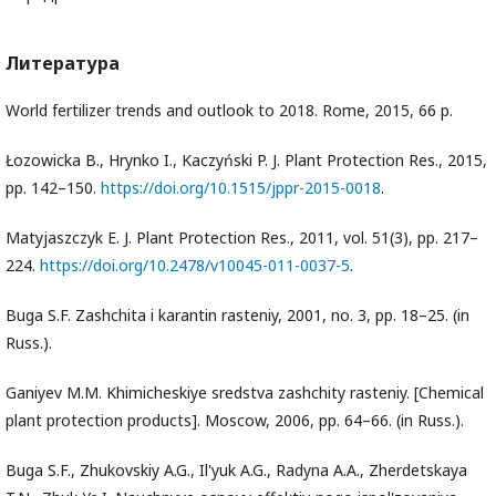
Литература
World fertilizer trends and outlook to 2018. Rome, 2015, 66 p.
Łozowicka B., Hrynko I., Kaczyński P. J. Plant Protection Res., 2015,
pp. 142–150.
https://doi.org/10.1515/jppr-2015-0018
.
Matyjaszczyk E. J. Plant Protection Res., 2011, vol. 51(3), pp. 217–
224.
https://doi.org/10.2478/v10045-011-0037-5
.
Buga S.F. Zashchita i karantin rasteniy, 2001, no. 3, pp. 18–25. (in
Russ.).
Ganiyev M.M. Khimicheskiye sredstva zashchity rasteniy. [Chemical
plant protection products]. Moscow, 2006, pp. 64–66. (in Russ.).
Buga S.F., Zhukovskiy A.G., Il'yuk A.G., Radyna A.A., Zherdetskaya