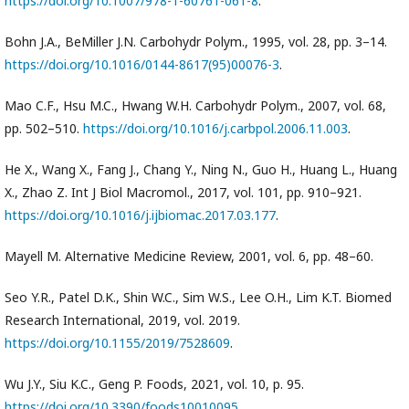
https://doi.org/10.1007/978-1-60761-061-8
.
Bohn J.A., BeMiller J.N. Carbohydr Polym., 1995, vol. 28, pp. 3–14.
https://doi.org/10.1016/0144-8617(95)00076-3
.
Mao C.F., Hsu M.C., Hwang W.H. Carbohydr Polym., 2007, vol. 68,
pp. 502–510.
https://doi.org/10.1016/j.carbpol.2006.11.003
.
He X., Wang X., Fang J., Chang Y., Ning N., Guo H., Huang L., Huang
X., Zhao Z. Int J Biol Macromol., 2017, vol. 101, pp. 910–921.
https://doi.org/10.1016/j.ijbiomac.2017.03.177
.
Mayell M. Alternative Medicine Review, 2001, vol. 6, pp. 48–60.
Seo Y.R., Patel D.K., Shin W.C., Sim W.S., Lee O.H., Lim K.T. Biomed
Research International, 2019, vol. 2019.
https://doi.org/10.1155/2019/7528609
.
Wu J.Y., Siu K.C., Geng P. Foods, 2021, vol. 10, p. 95.
https://doi.org/10.3390/foods10010095
.