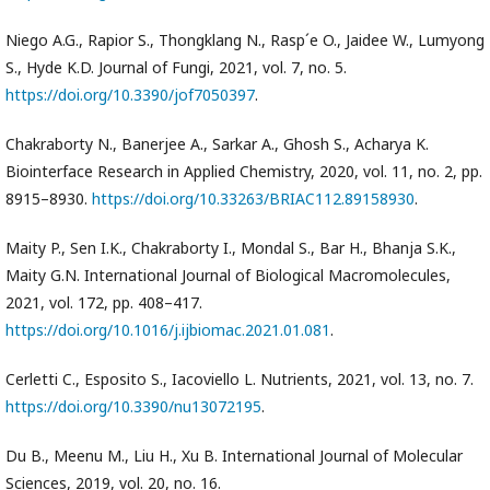
Niego A.G., Rapior S., Thongklang N., Rasp´e O., Jaidee W., Lumyong
S., Hyde K.D. Journal of Fungi, 2021, vol. 7, no. 5.
https://doi.org/10.3390/jof7050397
.
Chakraborty N., Banerjee A., Sarkar A., Ghosh S., Acharya K.
Biointerface Research in Applied Chemistry, 2020, vol. 11, no. 2, pp.
8915–8930.
https://doi.org/10.33263/BRIAC112.89158930
.
Maity P., Sen I.K., Chakraborty I., Mondal S., Bar H., Bhanja S.K.,
Maity G.N. International Journal of Biological Macromolecules,
2021, vol. 172, pp. 408–417.
https://doi.org/10.1016/j.ijbiomac.2021.01.081
.
Cerletti C., Esposito S., Iacoviello L. Nutrients, 2021, vol. 13, no. 7.
https://doi.org/10.3390/nu13072195
.
Du B., Meenu M., Liu H., Xu B. International Journal of Molecular
Sciences, 2019, vol. 20, no. 16.