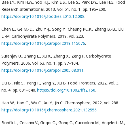
Bae I.Y., Kim H.W., Yoo H.J., Kim E.S., Lee S., Park D.Y., Lee H.G. Food
Research International, 2013, vol. 51, no. 1, pp. 195–200.
https://doi.org/10.1016/j.foodres.2012.12.008
.
Chen L., Ge M.-D., Zhu Y.-J., Song Y., Cheung P.C.K., Zhang B.-B., Liu
L.-M. Carbohydrate Polymers, 2019, vol. 223.
https://doi.org/10.1016/j.carbpol.2019.115076
.
Surenjav U., Zhang L., Xu X., Zhang X., Zeng F. Carbohydrate
Polymers, 2006, vol. 63, no. 1, pp. 97–104.
https://doi.org/10.1016/j.carbpol.2005.08.011
.
Du B., Nie S., Peng F., Yang Y., Xu B. Food Frontiers, 2022, vol. 3,
no. 4, pp. 631–640.
https://doi.org/10.1002/fft2.150
.
Hao W., Hao C., Wu C., Xu Y., Jin C. Chemosphere, 2022, vol. 288.
https://doi.org/10.1016/j.chemosphere.2021.132556
.
Bonfili L., Cecarini V., Gogoi O., Gong C., Cuccioloni M., Angeletti M.,