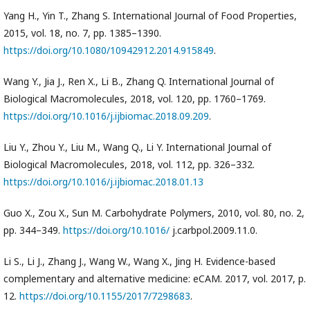
Yang H., Yin T., Zhang S. International Journal of Food Properties,
2015, vol. 18, no. 7, pp. 1385–1390.
https://doi.org/10.1080/10942912.2014.915849
.
Wang Y., Jia J., Ren X., Li B., Zhang Q. International Journal of
Biological Macromolecules, 2018, vol. 120, pp. 1760–1769.
https://doi.org/10.1016/j.ijbiomac.2018.09.209
.
Liu Y., Zhou Y., Liu M., Wang Q., Li Y. International Journal of
Biological Macromolecules, 2018, vol. 112, pp. 326–332.
https://doi.org/10.1016/j.ijbiomac.2018.01.13
Guo X., Zou X., Sun M. Carbohydrate Polymers, 2010, vol. 80, no. 2,
pp. 344–349.
https://doi.org/10.1016/
j.carbpol.2009.11.0.
Li S., Li J., Zhang J., Wang W., Wang X., Jing H. Evidence-based
complementary and alternative medicine: eCAM. 2017, vol. 2017, p.
12.
https://doi.org/10.1155/2017/7298683
.