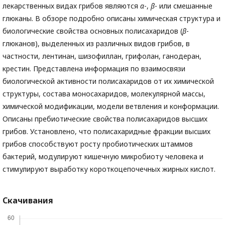
лекарственных видах грибов являются
α
-,
β
- или смешанные
глюканы. В обзоре подробно описаны химическая структура и
биологические свойства основных полисахаридов (
β
-
глюканов), выделенных из различных видов грибов, в
частности, лентинан, шизофиллан, грифолан, ганодеран,
крестин. Представлена информация по взаимосвязи
биологической активности полисахаридов от их химической
структуры, состава моносахаридов, молекулярной массы,
химической модификации, модели ветвления и конформации.
Описаны пребиотические свойства полисахаридов высших
грибов. Установлено, что полисахаридные фракции высших
грибов способствуют росту пробиотических штаммов
бактерий, модулируют кишечную микробиоту человека и
стимулируют выработку короткоцепочечных жирных кислот.
Скачивания