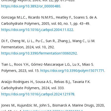
https://doi.org/10.3892/or_00000480
.
Gonzaga M.L.C., Ricardo N.M.P.S., Heatley F., Soares S. de A.
Carbohydrate Polymers, 2005, vol. 60, no. 1, pp. 43–49.
https://doi.org/10.1016/j.carbpol.2004.11.022
.
Di F., Cheng W., Li L., Pu C., Sun R., Zhang J., Wang C., Li M.
Fermentation, 2024, vol. 10, 292.
https://doi.org/10.3390/fermentation10060292
.
Tian L., Roos Y.H., Gómez-Mascaraque L.G., Lu X., Miao S.
Polymers, 2023, vol. 15.
https://doi.org/10.3390/polym15071771
.
Araújo-Rodrigues H., Sousa A.S., Relvas B.J., Tavaria F.K.
Carbohydrate Polymers, 2024, vol. 333.
https://doi.org/10.1016/j.carbpol.2024.121978
.
Jones M., Kujundzic M., John S., Bismarck A. Marine Drugs, 2020,