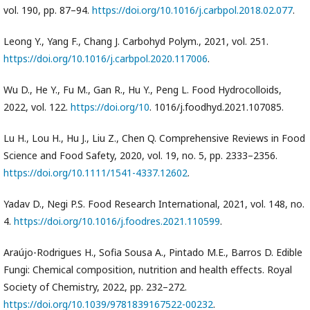
vol. 190, pp. 87–94.
https://doi.org/10.1016/j.carbpol.2018.02.077
.
Leong Y., Yang F., Chang J. Carbohyd Polym., 2021, vol. 251.
https://doi.org/10.1016/j.carbpol.2020.117006
.
Wu D., He Y., Fu M., Gan R., Hu Y., Peng L. Food Hydrocolloids,
2022, vol. 122.
https://doi.org/10
. 1016/j.foodhyd.2021.107085.
Lu H., Lou H., Hu J., Liu Z., Chen Q. Comprehensive Reviews in Food
Science and Food Safety, 2020, vol. 19, no. 5, pp. 2333–2356.
https://doi.org/10.1111/1541-4337.12602
.
Yadav D., Negi P.S. Food Research International, 2021, vol. 148, no.
4.
https://doi.org/10.1016/j.foodres.2021.110599
.
Araújo-Rodrigues H., Sofia Sousa A., Pintado M.E., Barros D. Edible
Fungi: Chemical composition, nutrition and health effects. Royal
Society of Chemistry, 2022, pp. 232–272.
https://doi.org/10.1039/9781839167522-00232
.