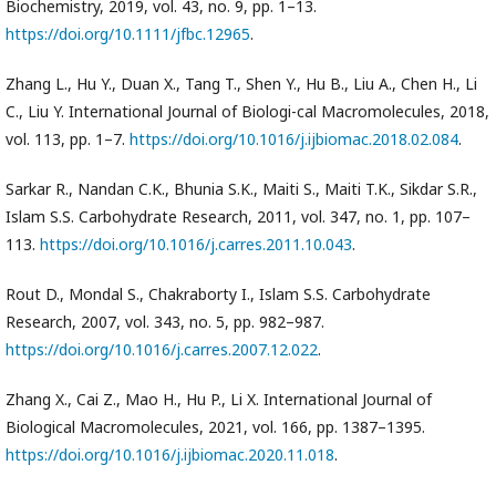
Biochemistry, 2019, vol. 43, no. 9, pp. 1–13.
https://doi.org/10.1111/jfbc.12965
.
Zhang L., Hu Y., Duan X., Tang T., Shen Y., Hu B., Liu A., Chen H., Li
C., Liu Y. International Journal of Biologi-cal Macromolecules, 2018,
vol. 113, pp. 1–7.
https://doi.org/10.1016/j.ijbiomac.2018.02.084
.
Sarkar R., Nandan C.K., Bhunia S.K., Maiti S., Maiti T.K., Sikdar S.R.,
Islam S.S. Carbohydrate Research, 2011, vol. 347, no. 1, pp. 107–
113.
https://doi.org/10.1016/j.carres.2011.10.043
.
Rout D., Mondal S., Chakraborty I., Islam S.S. Carbohydrate
Research, 2007, vol. 343, no. 5, pp. 982–987.
https://doi.org/10.1016/j.carres.2007.12.022
.
Zhang X., Cai Z., Mao H., Hu P., Li X. International Journal of
Biological Macromolecules, 2021, vol. 166, pp. 1387–1395.
https://doi.org/10.1016/j.ijbiomac.2020.11.018
.