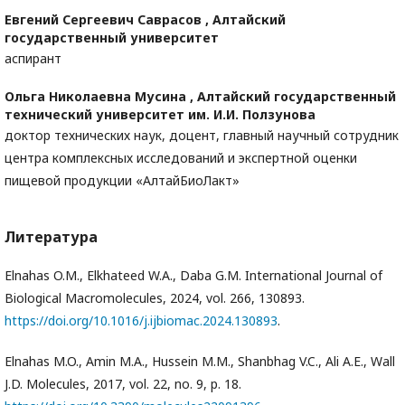
Евгений Сергеевич Саврасов ,
Алтайский
государственный университет
аспирант
Ольга Николаевна Мусина ,
Алтайский государственный
технический университет им. И.И. Ползунова
доктор технических наук, доцент, главный научный сотрудник
центра комплексных исследований и экспертной оценки
пищевой продукции «АлтайБиоЛакт»
Литература
Elnahas O.M., Elkhateed W.A., Daba G.M. International Journal of
Biological Macromolecules, 2024, vol. 266, 130893.
https://doi.org/10.1016/j.ijbiomac.2024.130893
.
Elnahas M.O., Amin M.A., Hussein M.M., Shanbhag V.C., Ali A.E., Wall
J.D. Molecules, 2017, vol. 22, no. 9, p. 18.