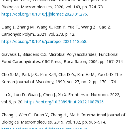
Biological Macromolecules, 2020, vol. 149, pp. 724–731.
https://doi.org/10.1016/j.ijbiomac.2020.01.276
.
Liang J., Zhang M., Wang X., Ren Y., Yue T., Wang Z., Gao Z.
Carbohydr. Polym., 2021, vol. 273, p. 12.
https://doi.org/10.1016/j.carbpol.2021.118558
.
Giavasis I., Biliaderis C.G. Microbial Polysaccharides, Functional
Food Carbohydrates. CRC Press, Boca Raton, 2006, pp. 167–214.
Cho S.-M., Park J.-S., Kim K.-P., Cha D.-Y., Kim H.-M., Yoo I.-D. The
Korean Journal of Mycology, 1999, vol. 27, no. 2, pp. 170–174.
Liu X., Luo D., Guan J., Chen J., Xu X. Frontiers in Nutrition, 2022,
vol. 9, p. 20.
https://doi.org/10.3389/fnut.2022.1087826
.
Zhang J., Wen C., Duan Y., Zhang H., Ma H. International Journal of
Biological Macromolecules, 2019, vol. 132, pp. 906–914.