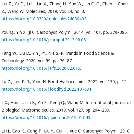
Liu Z., Yu D., Li L., Liu X., Zhang H., Sun W., Lin C.-C., Chen J., Chen
Z., Wang W. Molecules, 2019, vol. 24, no. 3.
https://doi.org/10.3390/molecules24030403
.
You Q., Yin X., Ji C. Carbohydr. Polym., 2014, vol. 101, pp. 379–385.
https://doi.org/10.1016/j.carbpol.2013.09.031
.
Tang W., Liu D., Yin J.-Y., Nie S.-P. Trends in Food Science &
Technology, 2020, vol. 99, pp. 76–87.
https://doi.org/10.1016/j.tifs.2020.02.015
.
Lu Z., Lee P.-R., Yang H. Food Hydrocolloids, 2022, vol. 130, p. 12.
https://doi.org/10.1016/j.foodhyd.2022.107691
.
Ji X., Han L., Liu F., Yin S., Peng Q., Wang M. International Journal of
Biological Macromolecules, 2019, vol. 127, pp. 204–209.
https://doi.org/10.1016/j.ijbiomac.2019.01.043
.
Li H., Cao K., Cong P., Liu Y., Cui H., Xue C. Carbohydr. Polym., 2018,