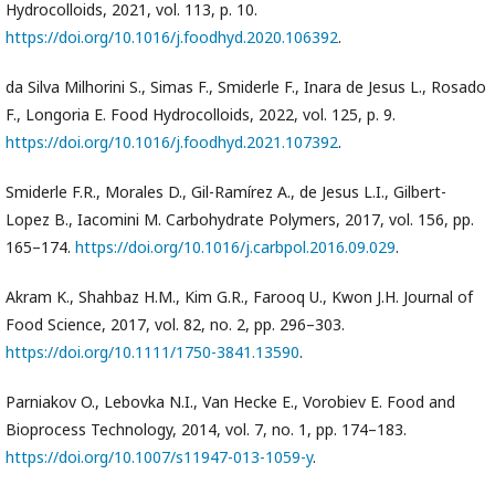
Hydrocolloids, 2021, vol. 113, p. 10.
https://doi.org/10.1016/j.foodhyd.2020.106392
.
da Silva Milhorini S., Simas F., Smiderle F., Inara de Jesus L., Rosado
F., Longoria E. Food Hydrocolloids, 2022, vol. 125, p. 9.
https://doi.org/10.1016/j.foodhyd.2021.107392
.
Smiderle F.R., Morales D., Gil-Ramírez A., de Jesus L.I., Gilbert-
Lopez B., Iacomini M. Carbohydrate Polymers, 2017, vol. 156, pp.
165–174.
https://doi.org/10.1016/j.carbpol.2016.09.029
.
Akram K., Shahbaz H.M., Kim G.R., Farooq U., Kwon J.H. Journal of
Food Science, 2017, vol. 82, no. 2, pp. 296–303.
https://doi.org/10.1111/1750-3841.13590
.
Parniakov O., Lebovka N.I., Van Hecke E., Vorobiev E. Food and
Bioprocess Technology, 2014, vol. 7, no. 1, pp. 174–183.
https://doi.org/10.1007/s11947-013-1059-y
.