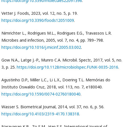
https://doi.org/10.3390/molecules22091396
.
Vetter J. Foods, 2023, vol. 12, no. 5, p. 19.
https://doi.org/10.3390/foods12051009
.
Nimrichter L., Rodrigues M.L., Rodrigues E.G., Travassos L.R.
Microbes and infection, 2005, vol. 7, no. 4, pp. 789–798.
https://doi.org/10.1016/j.micinf.2005.03.002
.
Gow N.A., Latge J.-P., Munro C.A. Microbil. Spectr., 2017, vol. 5, no.
3, p. 25.
https://doi.org/10.1128/microbiolspec.FUNK-0035-2016
.
Agustinho D.P., Miller L.C., Li L.X., Doering T.L. Memórias do
Instituto Oswaldo Cruz, 2018, vol. 113, no. 7, e180040.
https://doi.org/10.1590/0074-02760180040
.
Wasser S. Biometrical Journal, 2014, vol. 37, no. 6, p. 56.
https://doi.org/10.4103/2319-4170.138318
.
Narayanan K.B., Zo S.M., Han S.S. International Journal of