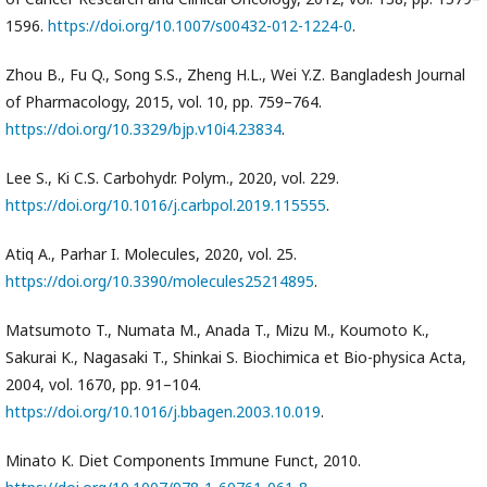
1596.
https://doi.org/10.1007/s00432-012-1224-0
.
Zhou B., Fu Q., Song S.S., Zheng H.L., Wei Y.Z. Bangladesh Journal
of Pharmacology, 2015, vol. 10, pp. 759–764.
https://doi.org/10.3329/bjp.v10i4.23834
.
Lee S., Ki C.S. Carbohydr. Polym., 2020, vol. 229.
https://doi.org/10.1016/j.carbpol.2019.115555
.
Atiq A., Parhar I. Molecules, 2020, vol. 25.
https://doi.org/10.3390/molecules25214895
.
Matsumoto T., Numata M., Anada T., Mizu M., Koumoto K.,
Sakurai K., Nagasaki T., Shinkai S. Biochimica et Bio-physica Acta,
2004, vol. 1670, pp. 91–104.
https://doi.org/10.1016/j.bbagen.2003.10.019
.
Minato K. Diet Components Immune Funct, 2010.