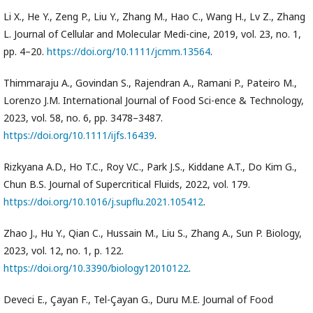
Li X., He Y., Zeng P., Liu Y., Zhang M., Hao C., Wang H., Lv Z., Zhang
L. Journal of Cellular and Molecular Medi-cine, 2019, vol. 23, no. 1,
pp. 4–20.
https://doi.org/10.1111/jcmm.13564
.
Thimmaraju A., Govindan S., Rajendran A., Ramani P., Pateiro M.,
Lorenzo J.M. International Journal of Food Sci-ence & Technology,
2023, vol. 58, no. 6, pp. 3478–3487.
https://doi.org/10.1111/ijfs.16439
.
Rizkyana A.D., Ho T.C., Roy V.C., Park J.S., Kiddane A.T., Do Kim G.,
Chun B.S. Journal of Supercritical Fluids, 2022, vol. 179.
https://doi.org/10.1016/j.supflu.2021.105412
.
Zhao J., Hu Y., Qian C., Hussain M., Liu S., Zhang A., Sun P. Biology,
2023, vol. 12, no. 1, p. 122.
https://doi.org/10.3390/biology12010122
.
Deveci E., Çayan F., Tel-Çayan G., Duru M.E. Journal of Food