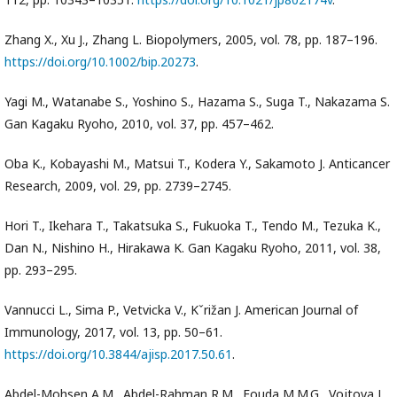
Zhang X., Xu J., Zhang L. Biopolymers, 2005, vol. 78, pp. 187–196.
https://doi.org/10.1002/bip.20273
.
Yagi M., Watanabe S., Yoshino S., Hazama S., Suga T., Nakazama S.
Gan Kagaku Ryoho, 2010, vol. 37, pp. 457–462.
Oba K., Kobayashi M., Matsui T., Kodera Y., Sakamoto J. Anticancer
Research, 2009, vol. 29, pp. 2739–2745.
Hori T., Ikehara T., Takatsuka S., Fukuoka T., Tendo M., Tezuka K.,
Dan N., Nishino H., Hirakawa K. Gan Kagaku Ryoho, 2011, vol. 38,
pp. 293–295.
Vannucci L., Sima P., Vetvicka V., Kˇrižan J. American Journal of
Immunology, 2017, vol. 13, pp. 50–61.
https://doi.org/10.3844/ajisp.2017.50.61
.
Abdel-Mohsen A.M., Abdel-Rahman R.M., Fouda M.M.G., Vojtova L.,