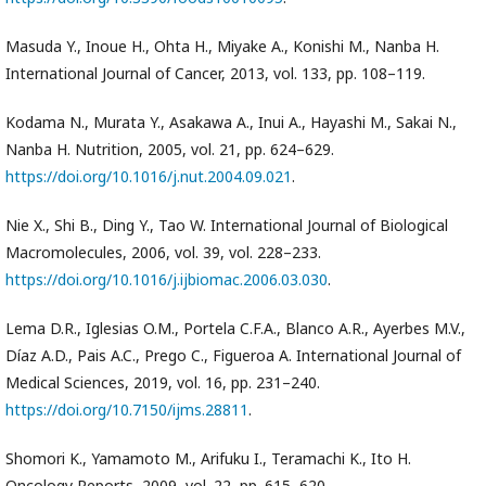
Masuda Y., Inoue H., Ohta H., Miyake A., Konishi M., Nanba H.
International Journal of Cancer, 2013, vol. 133, pp. 108–119.
Kodama N., Murata Y., Asakawa A., Inui A., Hayashi M., Sakai N.,
Nanba H. Nutrition, 2005, vol. 21, pp. 624–629.
https://doi.org/10.1016/j.nut.2004.09.021
.
Nie X., Shi B., Ding Y., Tao W. International Journal of Biological
Macromolecules, 2006, vol. 39, vol. 228–233.
https://doi.org/10.1016/j.ijbiomac.2006.03.030
.
Lema D.R., Iglesias O.M., Portela C.F.A., Blanco A.R., Ayerbes M.V.,
Díaz A.D., Pais A.C., Prego C., Figueroa A. International Journal of
Medical Sciences, 2019, vol. 16, pp. 231–240.
https://doi.org/10.7150/ijms.28811
.
Shomori K., Yamamoto M., Arifuku I., Teramachi K., Ito H.
Oncology Reports, 2009, vol. 22, pp. 615–620.