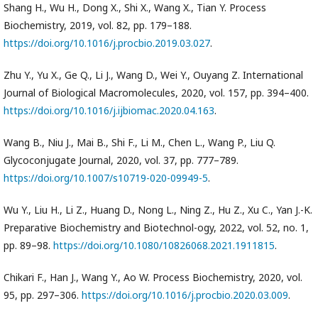
Shang H., Wu H., Dong X., Shi X., Wang X., Tian Y. Process
Biochemistry, 2019, vol. 82, pp. 179–188.
https://doi.org/10.1016/j.procbio.2019.03.027
.
Zhu Y., Yu X., Ge Q., Li J., Wang D., Wei Y., Ouyang Z. International
Journal of Biological Macromolecules, 2020, vol. 157, pp. 394–400.
https://doi.org/10.1016/j.ijbiomac.2020.04.163
.
Wang B., Niu J., Mai B., Shi F., Li M., Chen L., Wang P., Liu Q.
Glycoconjugate Journal, 2020, vol. 37, pp. 777–789.
https://doi.org/10.1007/s10719-020-09949-5
.
Wu Y., Liu H., Li Z., Huang D., Nong L., Ning Z., Hu Z., Xu C., Yan J.-K.
Preparative Biochemistry and Biotechnol-ogy, 2022, vol. 52, no. 1,
pp. 89–98.
https://doi.org/10.1080/10826068.2021.1911815
.
Chikari F., Han J., Wang Y., Ao W. Process Biochemistry, 2020, vol.
95, pp. 297–306.
https://doi.org/10.1016/j.procbio.2020.03.009
.