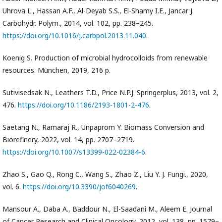
Uhrova L., Hassan A.F., Al-Deyab S.S., El-Shamy I.E., Jancar J.
Carbohydr. Polym., 2014, vol. 102, pp. 238–245.
https://doi.org/10.1016/j.carbpol.2013.11.040
.
Koenig S. Production of microbial hydrocolloids from renewable
resources. München, 2019, 216 p.
Sutivisedsak N., Leathers T.D., Price N.P.J. Springerplus, 2013, vol. 2,
476.
https://doi.org/10.1186/2193-1801-2-476
.
Saetang N., Ramaraj R., Unpaprom Y. Biomass Conversion and
Biorefinery, 2022, vol. 14, pp. 2707–2719.
https://doi.org/10.1007/s13399-022-02384-6
.
Zhao S., Gao Q., Rong C., Wang S., Zhao Z., Liu Y. J. Fungi., 2020,
vol. 6.
https://doi.org/10.3390/jof6040269
.
Mansour A., Daba A., Baddour N., El-Saadani M., Aleem E. Journal
of Cancer Research and Clinical Oncology, 2012, vol. 138, pp. 1579–