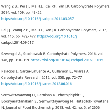
Wang Z.B., Pei J.J., Ma H.L., Cai P.F., Yan J.K. Carbohydrate Polymers,
2014, vol. 109, pp. 49–55.
https://doi.org/10.1016/j.carbpol.2014.03.057
.
Pei J.J., Wang Z.B., Ma H.L., Yan J.K. Carbohydrate Polymers, 2015,
vol. 115, pp. 472–477.
https://doi.org/10.1016/j
.
carbpol.2014.09.017.
Szwengiel A., Stachowiak B. Carbohydrate Polymers, 2016, vol.
146, pp. 310–319.
https://doi.org/10.1016/j.carbpol.2016.03.015
.
Palacios I., García-Lafuente A., Guillamon E., Villares A.
Carbohydrate Research, 2012, vol. 358, pp. 72–77.
https://doi.org/10.1016/j.carres.2012.06.016
.
Sermwittayawong D., Patninan K., Phothiphiphit S.,
Boonyarattanakalin S., Sermwittayawong N., Hutadilok-Towatana
N. Journal of Food Biochemistry, 2018, vol. 42, no. 5, e12606.