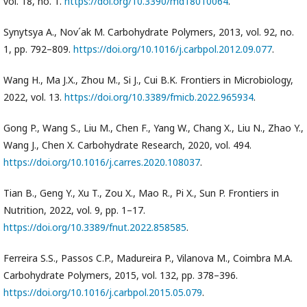
vol. 18, no. 1.
https://doi.org/10.3390/md18010064
.
Synytsya A., Nov´ak M. Carbohydrate Polymers, 2013, vol. 92, no.
1, pp. 792–809.
https://doi.org/10.1016/j.carbpol.2012.09.077
.
Wang H., Ma J.X., Zhou M., Si J., Cui B.K. Frontiers in Microbiology,
2022, vol. 13.
https://doi.org/10.3389/fmicb.2022.965934
.
Gong P., Wang S., Liu M., Chen F., Yang W., Chang X., Liu N., Zhao Y.,
Wang J., Chen X. Carbohydrate Research, 2020, vol. 494.
https://doi.org/10.1016/j.carres.2020.108037
.
Tian B., Geng Y., Xu T., Zou X., Mao R., Pi X., Sun P. Frontiers in
Nutrition, 2022, vol. 9, pp. 1–17.
https://doi.org/10.3389/fnut.2022.858585
.
Ferreira S.S., Passos C.P., Madureira P., Vilanova M., Coimbra M.A.
Carbohydrate Polymers, 2015, vol. 132, pp. 378–396.
https://doi.org/10.1016/j.carbpol.2015.05.079
.