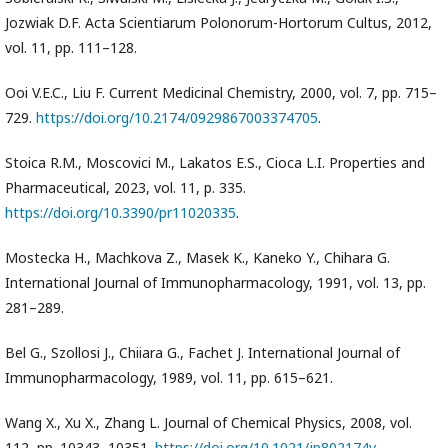
Jozwiak D.F. Acta Scientiarum Polonorum-Hortorum Cultus, 2012,
vol. 11, pp. 111–128.
Ooi V.E.C., Liu F. Current Medicinal Chemistry, 2000, vol. 7, pp. 715–
729.
https://doi.org/10.2174/0929867003374705
.
Stoica R.M., Moscovici M., Lakatos E.S., Cioca L.I. Properties and
Pharmaceutical, 2023, vol. 11, p. 335.
https://doi.org/10.3390/pr11020335
.
Mostecka H., Machkova Z., Masek K., Kaneko Y., Chihara G.
International Journal of Immunopharmacology, 1991, vol. 13, pp.
281–289.
Bel G., Szollosi J., Chiiara G., Fachet J. International Journal of
Immunopharmacology, 1989, vol. 11, pp. 615–621.
Wang X., Xu X., Zhang L. Journal of Chemical Physics, 2008, vol.
112, pp. 10343–10351.
https://doi.org/10.1021/jp802174v
.