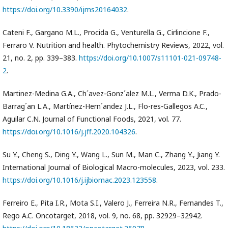
https://doi.org/10.3390/ijms20164032
.
Cateni F., Gargano M.L., Procida G., Venturella G., Cirlincione F.,
Ferraro V. Nutrition and health. Phytochemistry Reviews, 2022, vol.
21, no. 2, pp. 339–383.
https://doi.org/10.1007/s11101-021-09748-
2
.
Martinez-Medina G.A., Ch´avez-Gonz´alez M.L., Verma D.K., Prado-
Barrag´an L.A., Martínez-Hern´andez J.L., Flo-res-Gallegos A.C.,
Aguilar C.N. Journal of Functional Foods, 2021, vol. 77.
https://doi.org/10.1016/j.jff.2020.104326
.
Su Y., Cheng S., Ding Y., Wang L., Sun M., Man C., Zhang Y., Jiang Y.
International Journal of Biological Macro-molecules, 2023, vol. 233.
https://doi.org/10.1016/j.ijbiomac.2023.123558
.
Ferreiro E., Pita I.R., Mota S.I., Valero J., Ferreira N.R., Fernandes T.,
Rego A.C. Oncotarget, 2018, vol. 9, no. 68, pp. 32929–32942.