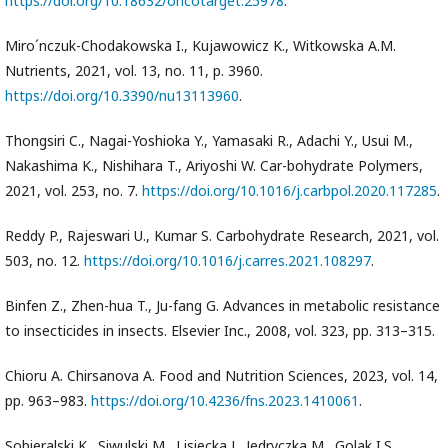
https://doi.org/10.18632/oncotarget.25978
.
Miro´nczuk-Chodakowska I., Kujawowicz K., Witkowska A.M.
Nutrients, 2021, vol. 13, no. 11, p. 3960.
https://doi.org/10.3390/nu13113960
.
Thongsiri C., Nagai-Yoshioka Y., Yamasaki R., Adachi Y., Usui M.,
Nakashima K., Nishihara T., Ariyoshi W. Car-bohydrate Polymers,
2021, vol. 253, no. 7.
https://doi.org/10.1016/j.carbpol.2020.117285
.
Reddy P., Rajeswari U., Kumar S. Carbohydrate Research, 2021, vol.
503, no. 12.
https://doi.org/10.1016/j.carres.2021.108297
.
Binfen Z., Zhen-hua T., Ju-fang G. Advances in metabolic resistance
to insecticides in insects. Elsevier Inc., 2008, vol. 323, pp. 313–315.
Chioru A. Chirsanova A. Food and Nutrition Sciences, 2023, vol. 14,
pp. 963–983.
https://doi.org/10.4236/fns.2023.1410061
.
Sobieralski K., Siwulski M., Lisiecka J., Jedryczka M., Golak I.S.,