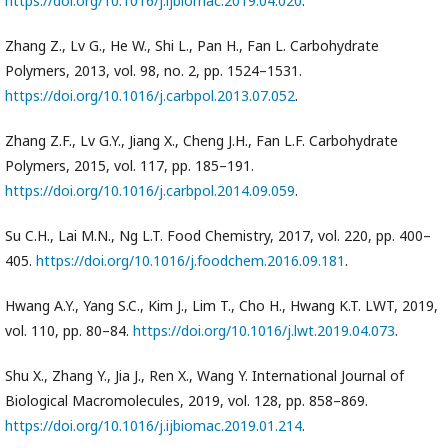
https://doi.org/10.1016/j.ijbiomac.2019.04.020
.
Zhang Z., Lv G., He W., Shi L., Pan H., Fan L. Carbohydrate
Polymers, 2013, vol. 98, no. 2, pp. 1524–1531.
https://doi.org/10.1016/j.carbpol.2013.07.052
.
Zhang Z.F., Lv G.Y., Jiang X., Cheng J.H., Fan L.F. Carbohydrate
Polymers, 2015, vol. 117, pp. 185–191.
https://doi.org/10.1016/j.carbpol.2014.09.059
.
Su C.H., Lai M.N., Ng L.T. Food Chemistry, 2017, vol. 220, pp. 400–
405.
https://doi.org/10.1016/j.foodchem.2016.09.181
.
Hwang A.Y., Yang S.C., Kim J., Lim T., Cho H., Hwang K.T. LWT, 2019,
vol. 110, pp. 80–84.
https://doi.org/10.1016/j.lwt.2019.04.073
.
Shu X., Zhang Y., Jia J., Ren X., Wang Y. International Journal of
Biological Macromolecules, 2019, vol. 128, pp. 858–869.
https://doi.org/10.1016/j.ijbiomac.2019.01.214
.