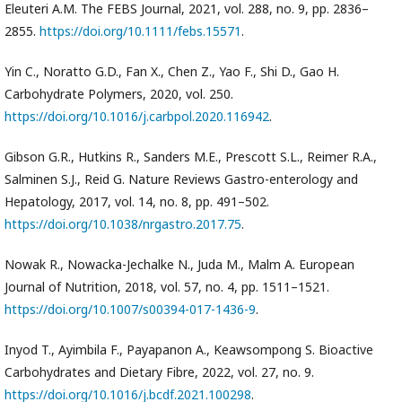
Eleuteri A.M. The FEBS Journal, 2021, vol. 288, no. 9, pp. 2836–
2855.
https://doi.org/10.1111/febs.15571
.
Yin C., Noratto G.D., Fan X., Chen Z., Yao F., Shi D., Gao H.
Carbohydrate Polymers, 2020, vol. 250.
https://doi.org/10.1016/j.carbpol.2020.116942
.
Gibson G.R., Hutkins R., Sanders M.E., Prescott S.L., Reimer R.A.,
Salminen S.J., Reid G. Nature Reviews Gastro-enterology and
Hepatology, 2017, vol. 14, no. 8, pp. 491–502.
https://doi.org/10.1038/nrgastro.2017.75
.
Nowak R., Nowacka-Jechalke N., Juda M., Malm A. European
Journal of Nutrition, 2018, vol. 57, no. 4, pp. 1511–1521.
https://doi.org/10.1007/s00394-017-1436-9
.
Inyod T., Ayimbila F., Payapanon A., Keawsompong S. Bioactive
Carbohydrates and Dietary Fibre, 2022, vol. 27, no. 9.
https://doi.org/10.1016/j.bcdf.2021.100298
.