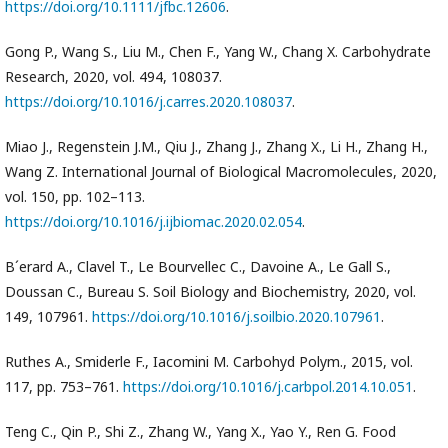
https://doi.org/10.1111/jfbc.12606
.
Gong P., Wang S., Liu M., Chen F., Yang W., Chang X. Carbohydrate
Research, 2020, vol. 494, 108037.
https://doi.org/10.1016/j.carres.2020.108037
.
Miao J., Regenstein J.M., Qiu J., Zhang J., Zhang X., Li H., Zhang H.,
Wang Z. International Journal of Biological Macromolecules, 2020,
vol. 150, pp. 102–113.
https://doi.org/10.1016/j.ijbiomac.2020.02.054
.
B´erard A., Clavel T., Le Bourvellec C., Davoine A., Le Gall S.,
Doussan C., Bureau S. Soil Biology and Biochemistry, 2020, vol.
149, 107961.
https://doi.org/10.1016/j.soilbio.2020.107961
.
Ruthes A., Smiderle F., Iacomini M. Carbohyd Polym., 2015, vol.
117, pp. 753–761.
https://doi.org/10.1016/j.carbpol.2014.10.051
.
Teng C., Qin P., Shi Z., Zhang W., Yang X., Yao Y., Ren G. Food