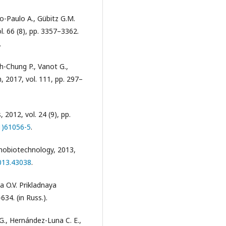
co-Paulo A., Gübitz G.M.
. 66 (8), pp. 3357–3362.
.
h-Chung P., Vanot G.,
 2017, vol. 111, pp. 297–
 2012, vol. 24 (9), pp.
1)61056-5
.
anobiotechnology, 2013,
2013.43038
.
a O.V. Prikladnaya
634. (in Russ.).
 G., Hernández-Luna C. E.,