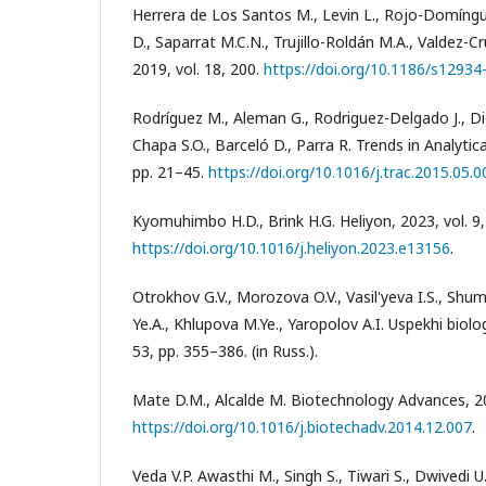
Herrera de Los Santos M., Levin L., Rojo-Domíng
D., Saparrat M.C.N., Trujillo-Roldán M.A., Valdez-Cr
2019, vol. 18, 200.
https://doi.org/10.1186/s12934
Rodríguez M., Aleman G., Rodriguez-Delgado J., Di
Chapa S.O., Barceló D., Parra R. Trends in Analytica
pp. 21–45.
https://doi.org/10.1016/j.trac.2015.05.0
Kyomuhimbo H.D., Brink H.G. Heliyon, 2023, vol. 9,
https://doi.org/10.1016/j.heliyon.2023.e13156
.
Otrokhov G.V., Morozova O.V., Vasil'yeva I.S., Shu
Ye.A., Khlupova M.Ye., Yaropolov A.I. Uspekhi biolo
53, pp. 355–386. (in Russ.).
Mate D.M., Alcalde M. Biotechnology Advances, 201
https://doi.org/10.1016/j.biotechadv.2014.12.007
.
Veda V.P. Awasthi M., Singh S., Tiwari S., Dwivedi 