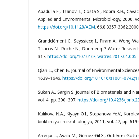
Abadulla E., Tzanov T., Costa S., Robra K.H., Cava
Applied and Environmental Microbiol-ogy, 2000, vol
https://doi.org/10.1128/AEM
. 66.8.3357-3362.2000
Grandclément C., Seyssiecq I., Piram A., Wong-Wa
Tiliacos N., Roche N., Doumenq P. Water Research,
317.
https://doi.org/10.1016/j.watres.2017.01.005
.
Qian L., Chen B. Journal of Environmental Sciences,
1639–1646.
https://doi.org/10.1016/s1001-0742(1
Sukan A., Sargin S. Journal of Biomaterials and N
vol. 4, pp. 300–307.
https://doi.org/10.4236/jbnb.
Kulikova N.A., Klyayn O.I., Stepanova Ye.V., Korolev
biokhimiya i mikrobiologiya, 2011, vol. 47, pp. 619–
Arregui L., Ayala M., Gómez-Gil X., Gutiérrez-Soto