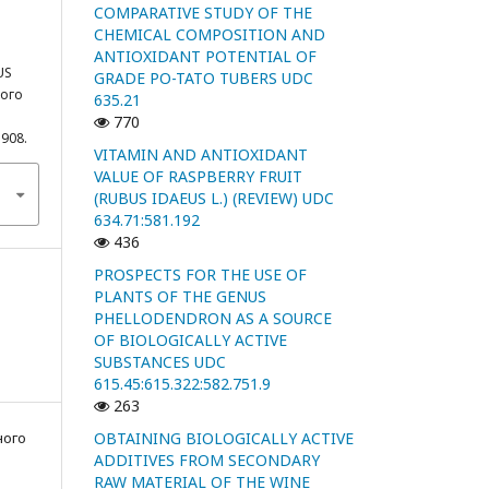
COMPARATIVE STUDY OF THE
CHEMICAL COMPOSITION AND
ANTIOXIDANT POTENTIAL OF
US
GRADE PO-TATO TUBERS UDC
ного
635.21
770
5908.
VITAMIN AND ANTIOXIDANT
VALUE OF RASPBERRY FRUIT
(RUBUS IDAEUS L.) (REVIEW) UDC
634.71:581.192
436
PROSPECTS FOR THE USE OF
PLANTS OF THE GENUS
PHELLODENDRON AS A SOURCE
OF BIOLOGICALLY ACTIVE
SUBSTANCES UDC
615.45:615.322:582.751.9
263
ного
OBTAINING BIOLOGICALLY ACTIVE
ADDITIVES FROM SECONDARY
RAW MATERIAL OF THE WINE