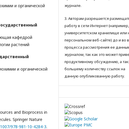
журнале.
химии и органической
3. Авторам разрешается размещат
государственный
работу в сети Интернет (например,
университетском хранилище или 
дующая кафедрой
персональном веб-сайте) до и во 
логии растений
процесса рассмотрения ее данны
журналом, так как это может приве
ударственный
продуктивному обсуждению, а так
большему количеству ссылок на
иохимии и органической
данную опубликованную работу.
sources and Bioprocess in
ecules. Springer Nature
0.1007/978-981-10-4284-3
.