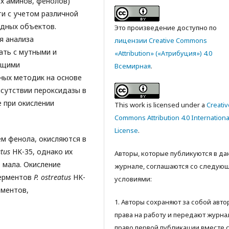
их аминов, фенолов)
и с учетом различной
дных объектов.
Это произведение доступно по
я анализа
лицензии Creative Commons
ать с мутными и
«Attribution» («Атрибуция») 4.0
ющими
Всемирная
.
ных методик на основе
сутствии пероксидазы в
 при окислении
This work is licensed under a
Creativ
Commons Attribution 4.0 Internationa
License
.
ем фенола, окисляются в
atus
HK-35, однако их
Авторы, которые публикуются в д
 мала. Окисление
журнале, соглашаются со следую
ферментов
P
. оstreatus
HK-
условиями:
рментов,
1. Авторы сохраняют за собой авт
права на работу и передают журна
право первой публикации вместе 