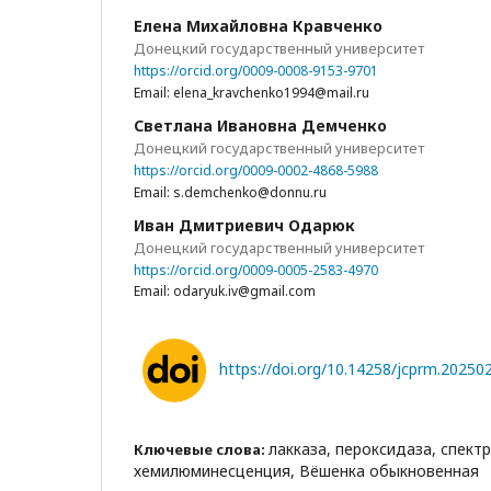
Елена Михайловна Кравченко
Донецкий государственный университет
https://orcid.org/0009-0008-9153-9701
Email: elena_kravchenko1994@mail.ru
Светлана Ивановна Демченко
Донецкий государственный университет
https://orcid.org/0009-0002-4868-5988
Email: s.demchenko@donnu.ru
Иван Дмитриевич Одарюк
Донецкий государственный университет
https://orcid.org/0009-0005-2583-4970
Email: odaryuk.iv@gmail.com
https://doi.org/10.14258/jcprm.2025
лакказа, пероксидаза, спек
Ключевые слова:
хемилюминесценция, Вёшенка обыкновенная