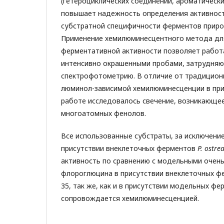
(гетероциклических соединений, ароматическ
повышает надежность определения активност
субстратной специфичности ферментов приро
Применение хемилюминесцентного метода дл
ферментативной активности позволяет работ
интенсивно окрашенными пробами, затрудня
спектрофотометрию. В отличие от традицион
люминол-зависимой хемилюминесценции в при
работе исследовалось свечение, возникающее
многоатомных фенолов.
Все использованные субстраты, за исключени
присутствии внеклеточных ферментов
P
. оstre
активность по сравнению с модельными очень
флороглюцина в присутствии внеклеточных 
35, так же, как и в присутствии модельных фе
сопровождается хемилюминесценцией.