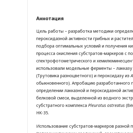
Аннотация
Цель работы – разработка методики определе
пероксидазной активности грибных и растител
подбора оптимальных условий и получения ки
процесса окисления субстратов-маркеров с 
спектрофотометрического и хемилюминесцен
использовали модельные ферменты – лакказу
(Трутовика разноцветного) и пероксидазу из
A
обыкновенного). Апробацию разработанного 
определении лакказной и пероксидазной акти
белковой смеси, выделенной из водного экст
субстратного комплекса
Pleurotus
ostreatus
(Вё
HK-35.
Использование субстратов-маркеров разной 