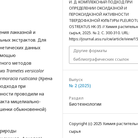
И. Д. КОМПЛЕКСНЫЙ ПОДХОД ПРИ
ОПРЕДЕЛЕНИИ ОКСИДАЗНОЙ И
ПЕРОКСИДАЗНОЙ АКТИВНОСТИ
ТВЕРДОФАЗНОЙ КУЛЬТУРЫ PLEUROT
OSTREATUS HK-35 // Химия раститель
ния лакказной и
сырья, 2025. № 2. С. 300-310. URL:
https://journal.asu.ru/cw/article/view/1
ьных экстрактов. Для
нетических данных
Другие форматы
помощью
библиографических ссылок
тного методов
 из
Trametes
versicolor
rmoracia
rusticana
(Хрена
Выпуск
№ 2 (2025)
подхода при
вности проводили на
Раздел
ракта мицелиально-
Биотехнологии
шенки обыкновенной)
Copyright (c) 2025 Химия раститель
природы
сырья