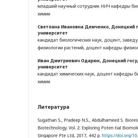
младший научный сотрудник НИЧ кафедры био
химии
Светлана Ивановна Демченко,
Донецкий 
университет
кандидат биологических наук, доцент, заве
физиологии растений, доцент кафедры физио
Иван Дмитриевич Одарюк,
Донецкий гос
университет
кандидат химических наук, доцент кафедры б
химии
Литература
Sugathan S., Pradeep N.S., Abdulhameed S. Biore
Biotechnology. Vol. 2: Exploring Poten-tial Biomol
Singapore Pte Ltd, 2017, 442 p.
https://doi.org/1