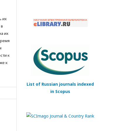
ь их
 в
на их
время
м
сти к
же к
List of Russian journals indexed
in Scopus