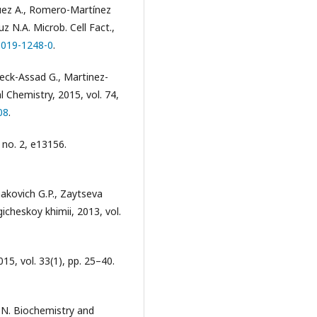
uez A., Romero-Martínez
uz N.A. Microb. Cell Fact.,
-019-1248-0
.
eck-Assad G., Martinez-
l Chemistry, 2015, vol. 74,
08
.
 no. 2, e13156.
makovich G.P., Zaytseva
gicheskoy khimii, 2013, vol.
5, vol. 33(1), pp. 25–40.
U.N. Biochemistry and