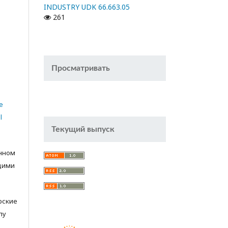
INDUSTRY UDK 66.663.05
261
Просматривать
e
l
Текущий выпуск
анном
щими
орские
лу
с