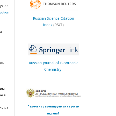
уя ее
bution
Russian Science Citation
Index
(RSCI)
а
ать
Russian Journal of Bioorganic
Chemistry
тим
ее в
Перечень рецензируемых научных
ой на
изданий