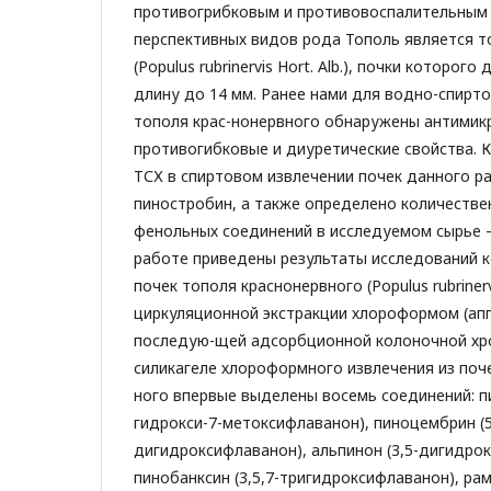
противогрибковым и противовоспалительным 
перспективных видов рода Тополь является т
(Populus rubrinervis Hort. Alb.), почки которог
длину до 14 мм. Ранее нами для водно-спирт
тополя крас-нонервного обнаружены антимик
противогибковые и диуретические свойства. 
ТСХ в спиртовом извлечении почек данного р
пиностробин, а также определено количестве
фенольных соединений в исследуемом сырье 
работе приведены результаты исследований 
почек тополя краснонервного (Populus rubrinerv
циркуляционной экстракции хлороформом (апп
последую-щей адсорбционной колоночной хр
силикагеле хлороформного извлечения из поч
ного впервые выделены восемь соединений: п
гидрокси-7-метоксифлаванон), пиноцембрин (5
дигидроксифлаванон), альпинон (3,5-дигидро
пинобанксин (3,5,7-тригидроксифлаванон), рам-