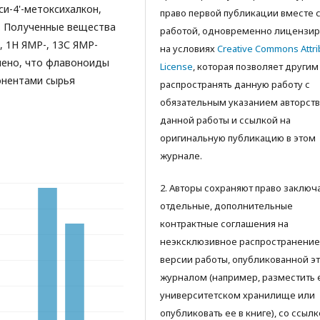
си-4'-метоксихалкон,
право первой публикации вместе 
та. Полученные вещества
работой, одновременно лицензир
, 1Н ЯМР-, 13С ЯМР-
на условиях
Creative Commons Attri
лено, что флавоноиды
License
, которая позволяет другим
нентами сырья
распространять данную работу с
обязательным указанием авторств
данной работы и ссылкой на
оригинальную публикацию в этом
журнале.
2. Авторы сохраняют право заключ
отдельные, дополнительные
контрактные соглашения на
неэксклюзивное распространение
версии работы, опубликованной э
журналом (например, разместить 
университетском хранилище или
опубликовать ее в книге), со ссылк