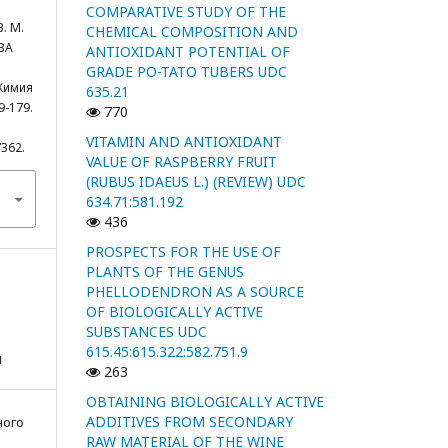
COMPARATIVE STUDY OF THE
В. М.
CHEMICAL COMPOSITION AND
ВА
ANTIOXIDANT POTENTIAL OF
GRADE PO-TATO TUBERS UDC
 Химия
635.21
9-179.
770
VITAMIN AND ANTIOXIDANT
7362.
VALUE OF RASPBERRY FRUIT
(RUBUS IDAEUS L.) (REVIEW) UDC
634.71:581.192
436
PROSPECTS FOR THE USE OF
PLANTS OF THE GENUS
PHELLODENDRON AS A SOURCE
OF BIOLOGICALLY ACTIVE
SUBSTANCES UDC
615.45:615.322:582.751.9
я
263
OBTAINING BIOLOGICALLY ACTIVE
ADDITIVES FROM SECONDARY
ного
RAW MATERIAL OF THE WINE