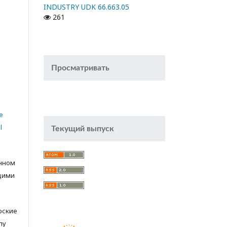
INDUSTRY UDK 66.663.05
261
Просматривать
e
l
Текущий выпуск
анном
щими
орские
лу