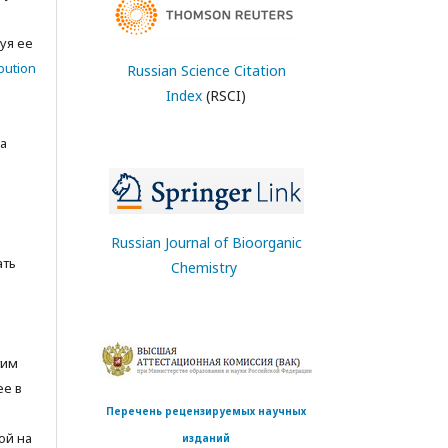
с
уя ее
bution
Russian Science Citation
Index
(RSCI)
а
Russian Journal of Bioorganic
ать
Chemistry
тим
ее в
Перечень рецензируемых научных
ой на
изданий