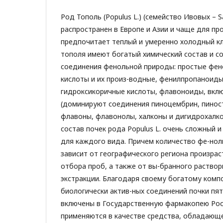
Род Тополь (Populus L.) (семейство Ивовых – S
распространен в Европе и Азии и чаще для пр
предпочитает теплый и умеренно холодный кл
тополя имеют богатый химический состав и с
соединения фенольной природы: простые фе
кислоты и их произ-водные, фенилпропаноиды
гидроксикоричные кислоты, флавоноиды, вкл
(доминируют соединения пиноцембрин, пинос
флавоны, флавонолы, халконы и дигидрохалк
состав почек рода Populus L. очень сложный 
для каждого вида. Причем количество фе-но
зависит от географического региона произрас
отбора проб, а также от вы-бранного раство
экстракции. Благодаря своему богатому комп
биологически актив-ных соединений почки пя
включены в Государственную фармакопею Рос
применяются в качестве средства, обладающ