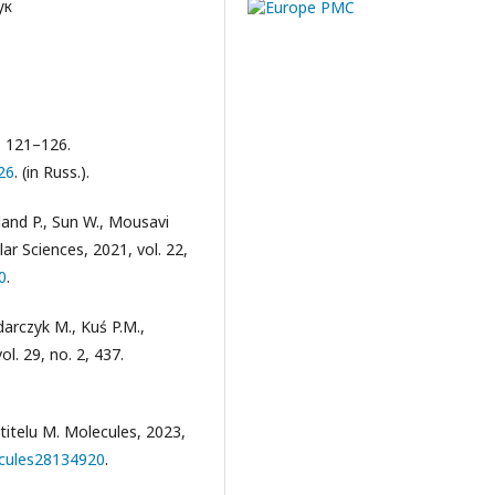
ук
p. 121–126.
26
. (in Russ.).
land P., Sun W., Mousavi
lar Sciences, 2021, vol. 22,
0
.
darczyk M., Kuś P.M.,
l. 29, no. 2, 437.
ititelu M. Molecules, 2023,
ecules28134920
.