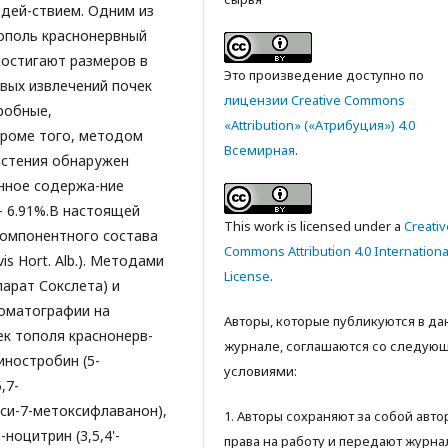
дей-ствием. Одним из
ополь краснонервный
о достигают размеров в
Это произведение доступно по
овых извлечений почек
лицензии Creative Commons
робные,
«Attribution» («Атрибуция») 4.0
Кроме того, методом
Всемирная
.
астения обнаружен
нное содержа-ние
– 6.91%.В настоящей
This work is licensed under a
Creativ
компонентного состава
Commons Attribution 4.0 Internationa
is Hort. Alb.). Методами
License
.
арат Сокслета) и
оматографии на
Авторы, которые публикуются в д
ек тополя краснонерв-
журнале, соглашаются со следую
иностробин (5-
условиями:
,7-
кси-7-метоксифлаванон),
1. Авторы сохраняют за собой авт
ноцитрин (3,5,4'-
права на работу и передают журна