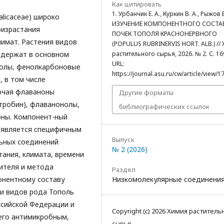
Как цитировать
1. Урбанчик Е. А., Куркин В. А., Рыжов 
alicaceae) широко
ИЗУЧЕНИЕ КОМПОНЕНТНОГО СОСТА
оизрастания
ПОЧЕК ТОПОЛЯ КРАСНОНЕРВНОГО
имат. Растения видов
(POPULUS RUBRINERVIS HORT. ALB.) //
растительного сырья, 2026. № 2. С. 16
одержат в основном
URL:
нолы, фенолкарбоновые
https://journal.asu.ru/cw/article/view/1
, в том числе
ючая флаваноны
Другие форматы
тробин), флаванонолы,
библиографических ссылок
оны. Компонент-ный
и является специфичным
Выпуск
льных соединений
№ 2 (2026)
тания, климата, времени
рителя и метода
Раздел
Низкомолекулярные соединени
онентному составу
ти видов рода Тополь
сийской Федерации и
Copyright (c) 2026 Химия раститель
его антимикробным,
сырья