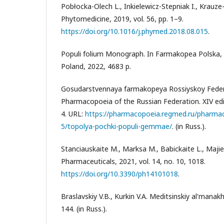
Pobłocka-Olech L., Inkielewicz-Stepniak I., Krau
Phytomedicine, 2019, vol. 56, pp. 1–9.
https://doi.org/10.1016/j.phymed.2018.08.015
.
Populi folium Monograph. In Farmakopea Polska,
Poland, 2022, 4683 p.
Gosudarstvennaya farmakopeya Rossiyskoy Federats
Pharmacopoeia of the Russian Federation. XIV edi
4. URL:
https://pharmacopoeia.regmed.ru/pharmac
5/topolya-pochki-populi-gemmae/
. (in Russ.).
Stanciauskaite M., Marksa M., Babickaite L., Maj
Pharmaceuticals, 2021, vol. 14, no. 10, 1018.
https://doi.org/10.3390/ph14101018
.
Braslavskiy V.B., Kurkin V.A. Meditsinskiy al'manakh
144. (in Russ.).