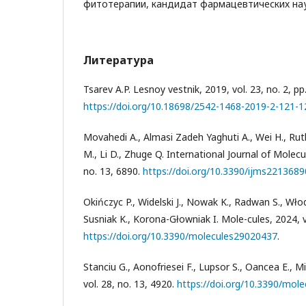
фитотерапии, кандидат фармацевтических на
Литература
Tsarev A.P. Lesnoy vestnik, 2019, vol. 23, no. 2, p
https://doi.org/10.18698/2542-1468-2019-2-121-1
Movahedi A., Almasi Zadeh Yaghuti A., Wei H., Rut
M., Li D., Zhuge Q. International Journal of Molecu
no. 13, 6890.
https://doi.org/10.3390/ijms2213689
Okińczyc P., Widelski J., Nowak K., Radwan S., Wło
Susniak K., Korona-Głowniak I. Mole-cules, 2024, vo
https://doi.org/10.3390/molecules29020437
.
Stanciu G., Aonofriesei F., Lupsor S., Oancea E., M
vol. 28, no. 13, 4920.
https://doi.org/10.3390/mol