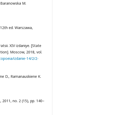
ze-Baranowska M.
 12th ed. Warszawa,
ii. XIV izdaniye. [State
tion]. Moscow, 2018, vol.
opoeia/izdanie-14/2/2-
iene D., Ramanauskiene K.
, 2011, no. 2 (15), pp. 140–