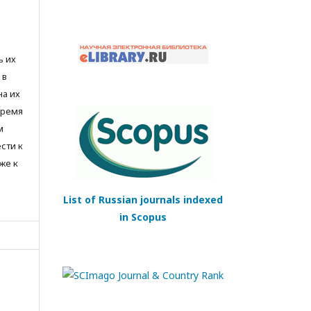
ь их
 в
на их
время
м
сти к
же к
List of Russian journals indexed
in Scopus