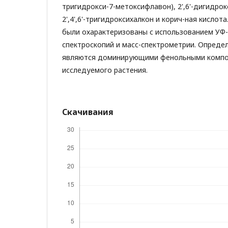
тригидрокси-7-метоксифлавон), 2',6'-дигидрок
2',4',6'-тригидроксихалкон и корич-ная кисло
были охарактеризованы с использованием УФ-
спектроскопий и масс-спектрометрии. Опреде
являются доминирующими фенольными компо
исследуемого растения.
Скачивания