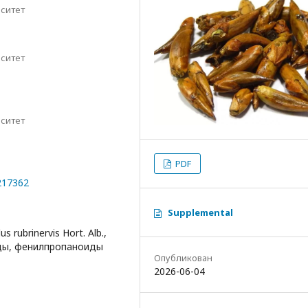
ситет
ситет
ситет
PDF
0217362
Supplemental
rubrinervis Hort. Alb.,
ды, фенилпропаноиды
Опубликован
2026-06-04