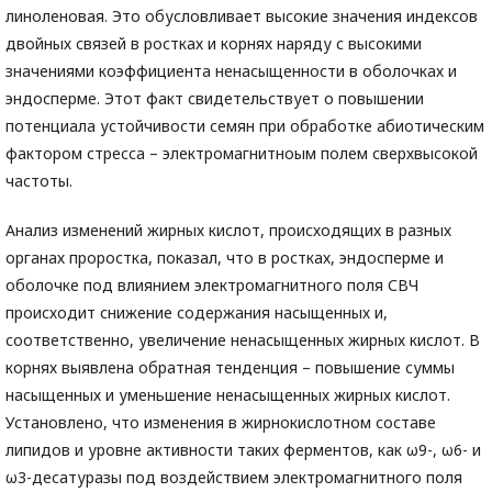
линоленовая. Это обусловливает высокие значения индексов
двойных связей в ростках и корнях наряду с высокими
значениями коэффициента ненасыщенности в оболочках и
эндосперме. Этот факт свидетельствует о повышении
потенциала устойчивости семян при обработке абиотическим
фактором стресса – электромагнитноым полем сверхвысокой
частоты.
Анализ изменений жирных кислот, происходящих в разных
органах проростка, показал, что в ростках, эндосперме и
оболочке под влиянием электромагнитного поля СВЧ
происходит снижение содержания насыщенных и,
соответственно, увеличение ненасыщенных жирных кислот. В
корнях выявлена обратная тенденция – повышение суммы
насыщенных и уменьшение ненасыщенных жирных кислот.
Установлено, что изменения в жирнокислотном составе
липидов и уровне активности таких ферментов, как ω9-, ω6- и
ω3-десатуразы под воздействием электромагнитного поля