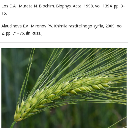
Los D.A., Murata N. Biochim. Biophys. Acta, 1998, vol. 1394, pp. 3–
15.
Alaudinova E.V., Mironov P.V. Khimiia rastitel'nogo syr'ia, 2009, no.
2, pp. 71–76. (in Russ.).