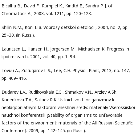
Bicalha B., David F., Rumplel K., Kindtd E., Sandra P. J. of
Chromatogr. A., 2008, vol. 1211, pp. 120–128.
Shilin N.M., Kon' I.Ia. Voprosy detskoi dietologii, 2004, no. 2, pp.
25–30. (in Russ.).
Lauritzen L., Hansen H., Jorgersen M., Michaelsen K. Progress in
lipid research, 2001, vol. 40, pp. 1–94.
Tovuu A., Zulfugarov I. S., Lee, C.H. Physiol. Plant, 2013, no. 147,
pp. 409–416.
Dudarev L.V., Rudikovskaia E.G., Shmakov V.N., Arziev A.Sh.,
Konenkova T.A., Saliaev R.K. Ustoichivost' or-ganizmov k
neblagopriiatnym faktoram vneshnei sredy: materialy Vserossiiskoi
nauchnoi konferentsii. [Stability of organisms to unfavorable
factors of the environment: materials of the All-Russian Scientific
Conference]. 2009, pp. 142–145. (in Russ.).