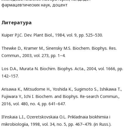
фармацевтических наук, доцент
Литература
Kuiper P.J.C. Dev. Plant Biol., 1984, vol. 9, pp. 525–530.
Thewke D., Kramer M., Sinensky M.S. Biochem. Biophys. Res.
Commun., 2003, vol. 273, pp. 1–4.
Los D.A., Murata N. Biochim. Biophys. Acta., 2004, vol. 1666, pp.
142–157.
Arisawa K., Mitsudome H., Yoshida K., Sugimoto S., Ishikawa T.,
Fujiwara Y., Ichi I. Biochem. and Biophys. Re-search Commun.,
2016, vol. 480, no. 4, pp. 641–647.
Il'inskaia L.I., Ozeretskovskaia O.L. Prikladnaia biokhimiia i
mikrobiologiia, 1998, vol. 34, no. 5, pp. 467–479. (in Russ.).