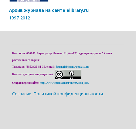
Архив журнала на сайте elibrary.ru
1997-2012
Контакты: 656049, Барнаул, пр. Ленина, 61, АлтГУ, редакция журнала "Химия
растительного сырья".
Тел./факс: (3852) 29-81-36, e-mail:
journal@chemwood.asu.ru
.
Контент доступен под лицензией
Старая версия сайта:
http://www.chem.asu.ru/chemwood_old/
Cогласие.
Политикой конфиденциальности.