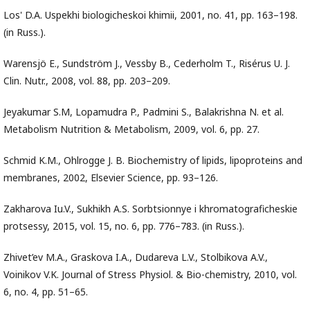
Los' D.A. Uspekhi biologicheskoi khimii, 2001, no. 41, pp. 163–198.
(in Russ.).
Warensjö E., Sundström J., Vessby B., Cederholm T., Risérus U. J.
Clin. Nutr., 2008, vol. 88, pp. 203–209.
Jeyakumar S.M, Lopamudra P., Padmini S., Balakrishna N. et al.
Metabolism Nutrition & Metabolism, 2009, vol. 6, pp. 27.
Schmid K.M., Ohlrogge J. B. Biochemistry of lipids, lipoproteins and
membranes, 2002, Elsevier Science, pp. 93–126.
Zakharova Iu.V., Sukhikh A.S. Sorbtsionnye i khromatograficheskie
protsessy, 2015, vol. 15, no. 6, pp. 776–783. (in Russ.).
Zhivet’ev M.A., Graskova I.A., Dudareva L.V., Stolbikova A.V.,
Voinikov V.K. Journal of Stress Physiol. & Bio-chemistry, 2010, vol.
6, no. 4, pp. 51–65.