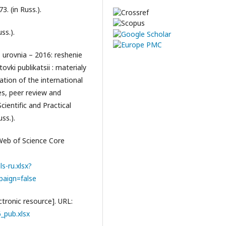
3. (in Russ.).
ss.).
urovnia – 2016: reshenie
ovki publikatsii : materialy
cation of the international
ues, peer review and
cientific and Practical
ss.).
 Web of Science Core
s-ru.xlsx?
aign=false
ctronic resource]. URL:
6_pub.xlsx