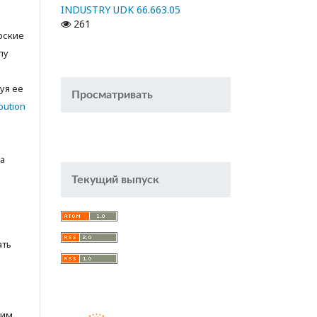
INDUSTRY UDK 66.663.05
261
орские
лу
с
уя ее
Просматривать
bution
а
Текущий выпуск
ать
тим