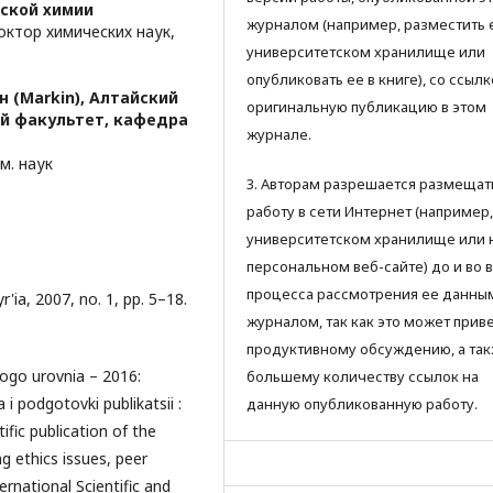
ской химии
журналом (например, разместить 
ктор химических наук,
университетском хранилище или
опубликовать ее в книге), со ссылк
н (Markin),
Алтайский
оригинальную публикацию в этом
й факультет, кафедра
журнале.
м. наук
3. Авторам разрешается размещат
работу в сети Интернет (например,
университетском хранилище или 
персональном веб-сайте) до и во 
процесса рассмотрения ее данны
r'ia, 2007, no. 1, pp. 5–18.
журналом, так как это может приве
продуктивному обсуждению, а так
go urovnia – 2016:
большему количеству ссылок на
 i podgotovki publikatsii :
данную опубликованную работу.
ific publication of the
ng ethics issues, peer
ernational Scientific and