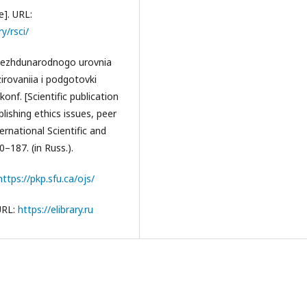
e]. URL:
y/rsci/
mezhdunarodnogo urovnia
zirovaniia i podgotovki
konf. [Scientific publication
blishing ethics issues, peer
ernational Scientific and
–187. (in Russ.).
https://pkp.sfu.ca/ojs/
 URL:
https://elibrary.ru