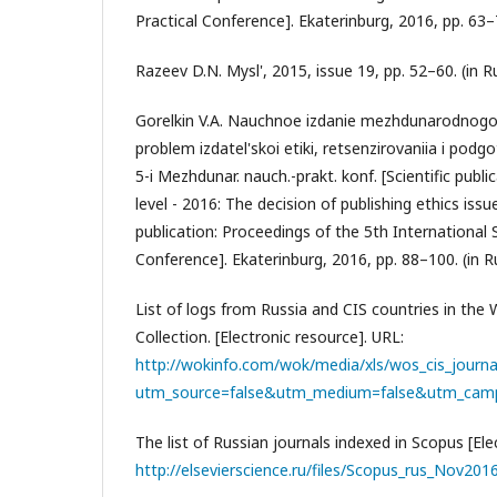
Practical Conference]. Ekaterinburg, 2016, pp. 63–7
Razeev D.N. Mysl', 2015, issue 19, pp. 52–60. (in Ru
Gorelkin V.A. Nauchnoe izdanie mezhdunarodnogo 
problem izdatel'skoi etiki, retsenzirovaniia i podgot
5-i Mezhdunar. nauch.-prakt. konf. [Scientific publi
level - 2016: The decision of publishing ethics iss
publication: Proceedings of the 5th International S
Conference]. Ekaterinburg, 2016, pp. 88–100. (in Ru
List of logs from Russia and CIS countries in the
Collection. [Electronic resource]. URL:
http://wokinfo.com/wok/media/xls/wos_cis_journal
utm_source=false&utm_medium=false&utm_camp
The list of Russian journals indexed in Scopus [Ele
http://elsevierscience.ru/files/Scopus_rus_Nov201