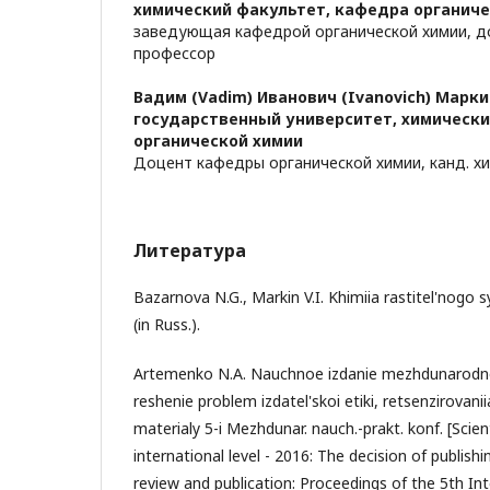
химический факультет, кафедра органиче
заведующая кафедрой органической химии, до
профессор
Вадим (Vadim) Иванович (Ivanovich) Марки
государственный университет, химически
органической химии
Доцент кафедры органической химии, канд. хи
Литература
Bazarnova N.G., Markin V.I. Khimiia rastitel'nogo sy
(in Russ.).
Artemenko N.A. Nauchnoe izdanie mezhdunarodno
reshenie problem izdatel'skoi etiki, retsenzirovaniia
materialy 5-i Mezhdunar. nauch.-prakt. konf. [Scient
international level - 2016: The decision of publishi
review and publication: Proceedings of the 5th Int