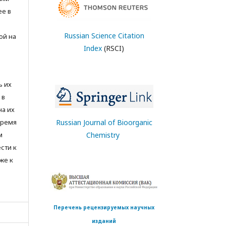
ее в
Russian Science Citation
ой на
Index
(RSCI)
ь их
 в
на их
время
Russian Journal of Bioorganic
м
Chemistry
сти к
же к
Перечень рецензируемых научных
изданий