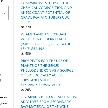
844.
COMPARATIVE STUDY OF THE
CHEMICAL COMPOSITION AND
ANTIOXIDANT POTENTIAL OF
GRADE PO-TATO TUBERS UDC
635.21
770
VITAMIN AND ANTIOXIDANT
VALUE OF RASPBERRY FRUIT
(RUBUS IDAEUS L.) (REVIEW) UDC
634.71:581.192
436
PROSPECTS FOR THE USE OF
PLANTS OF THE GENUS
PHELLODENDRON AS A SOURCE
e
OF BIOLOGICALLY ACTIVE
SUBSTANCES UDC
l
615.45:615.322:582.751.9
263
OBTAINING BIOLOGICALLY ACTIVE
анном
ADDITIVES FROM SECONDARY
щими
RAW MATERIAL OF THE WINE