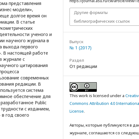
https://journal.asu.ru/cw/article/view/1
рма представления
бизнес-модели»,
Другие форматы
 еще долгое время он
библиографических ссылок
мации. В статье
укометрических
деятельности ученого и
ии научного журнала в
Выпуск
та выхода первого
№ 1 (2017)
. В настоящей работе
в журнале с
Раздел
научного цитирования
От редакции
 процесса
льзование современных
вания редакции. В
спользуется система
This work is licensed under a
Creativ
аммное обеспечение для
разработанное Public
Commons Attribution 4.0 Internationa
 трудности с изданием,
License
.
 в год своего
Авторы, которые публикуются в д
журнале, соглашаются со следую