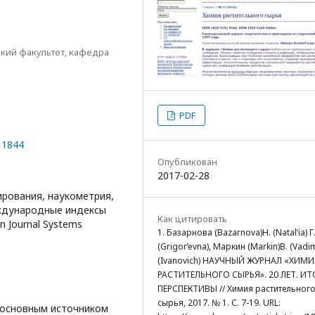
кий факультет, кафедра
PDF
11844
Опубликован
2017-02-28
ирования, наукометрия,
еждународные индексы
Как цитировать
 Journal Systems
1. Базарнова (Bazarnova)Н. (Natal’ia) Г
(Grigor’evna), Маркин (Markin)В. (Vadim
(Ivanovich) НАУЧНЫЙ ЖУРНАЛ «ХИМИ
РАСТИТЕЛЬНОГО СЫРЬЯ». 20 ЛЕТ. ИТ
ПЕРСПЕКТИВЫ // Химия растительног
сырья, 2017. № 1. С. 7-19. URL:
 основным источником