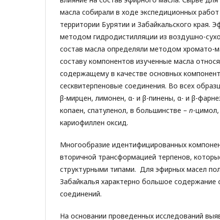
масла собирали в ходе экспедиционных работ в
территории Бурятии и Забайкальского края. 
методом гидродистилляции из воздушно-сухо
состав масла определяли методом хромато-м
составу компонентов изученные масла относя
содержащему в качестве основных компонен
сесквитерпеновые соединения. Во всех обра
β-мирцен, лимонен, α- и β-пинены, α- и β-фарн
копаен, спатуленол, в большинстве –
п
-цимол,
кариофиллен оксид.
Многообразие идентифицированных компонент
вторичной трансформацией терпенов, которы
структурными типами. Для эфирных масел по
Забайкалья характерно большое содержание 
соединений.
На основании проведенных исследований выя