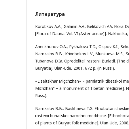
Литература
Korobkov A.A., Galanin A.V., Belikovich A.V. Flora Da
[Flora of Dauria. Vol. VI (Aster-aceae)]. Nakhodka, 
Anenkhonov O.A., Pykhalova T.D., Osipov K.I., Seku
Namzalov B.B., Krivobokov L.V., Munkueva M.S., Su
Tubanova D.Ia. Opredelitel' rastenii Buriatii. [The 
Buryatia]. Ulan-Ude, 2001, 672 p. (in Russ.).
«Dzeitskhar Migchzhan» – pamiatnik tibetskoi med
Mizhzhan" – a monument of Tibetan medicine]. Nov
Russ.).
Namzalov B.B., Baskhaeva T.G. Etnobotanicheskie 
rastenii buriatskoi narodnoi meditsine. [Ethnobotan
of plants of Buryat folk medicine]. Ulan-Ude, 2008, 