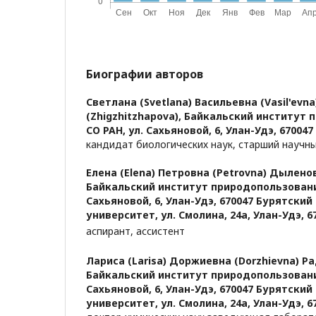
Биографии авторов
Светлана (Svetlana) Васильевна (Vasil'ev
(Zhigzhitzhapova),
Байкальский институт 
СО РАН, ул. Сахьяновой, 6, Улан-Удэ, 670047
кандидат биологических наук, старший научн
Елена (Elena) Петровна (Petrovna) Дыленов
Байкальский институт природопользования
Сахьяновой, 6, Улан-Удэ, 670047 Бурятски
университет, ул. Смолина, 24а, Улан-Удэ, 6
аспирант, ассистент
Лариса (Larisa) Доржиевна (Dorzhievna) Р
Байкальский институт природопользования
Сахьяновой, 6, Улан-Удэ, 670047 Бурятски
университет, ул. Смолина, 24а, Улан-Удэ, 6