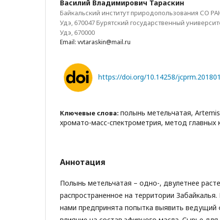
Василий Владимирович Тараскин
Байкальский институт природопользования СО РАН, 
Удэ, 670047 Бурятский государственный университет
Удэ, 670000
Email: vvtaraskin@mail.ru
https://doi.org/10.14258/jcprm.20180
полынь метельчатая, Artemisia
Ключевые слова:
хромато-масс-спектрометрия, метод главных
Аннотация
Полынь метельчатая – одно-, двулетнее раст
распространенное на территории Забайкалья.
нами предпринята попытка выявить ведущий
влияние на состав эфирного масла. Сырье для