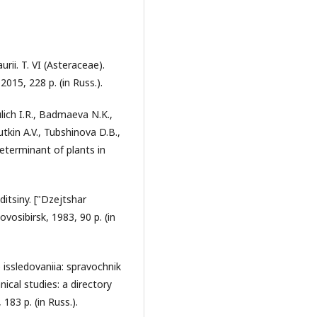
urii. T. VI (Asteraceae).
2015, 228 p. (in Russ.).
lich I.R., Badmaeva N.K.,
tkin A.V., Tubshinova D.B.,
determinant of plants in
itsiny. ["Dzejtshar
osibirsk, 1983, 90 p. (in
issledovaniia: spravochnik
ical studies: a directory
183 p. (in Russ.).