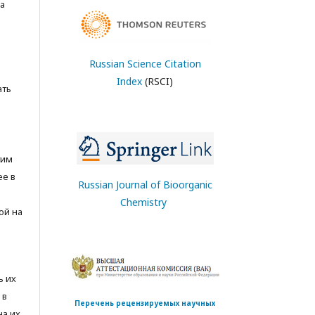
а
Russian Science Citation
Index
(RSCI)
ать
тим
ее в
Russian Journal of Bioorganic
Chemistry
ой на
ь их
 в
Перечень рецензируемых научных
на их