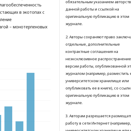
обязательным указанием авторств
влагообеспеченность
данной работы и ссылкой на
астающих в экотопах с
оригинальную публикацию в этом
пление
журнале.
лагой – монотерпеновых
2. Авторы сохраняют право заключ
отдельные, дополнительные
контрактные соглашения на
неэксклюзивное распространение
версии работы, опубликованной э
журналом (например, разместить 
университетском хранилище или
опубликовать ее в книге), со ссылк
оригинальную публикацию в этом
журнале.
3. Авторам разрешается размещат
работу в сети Интернет (например,
университетском хранилище или 