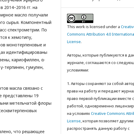
 2014–2016 гг. на
Эфирное масло получали
го сырья. Компонентный
This work is licensed under a
Creativ
асс-спектрометрии. По
Commons Attribution 4.0 Internationa
тся к хемотипу,
License
.
тов монотерпеновые и
зцах идентифицированы
Авторы, которые публикуются в д
езены, кариофиллен, α-
журнале, соглашаются со следую
 γ-терпинен, гумулен,
условиями:
1. Авторы сохраняют за собой авт
ов масла связано с
права на работу и передают журна
е представлены 19
право первой публикации вместе 
лыни метельчатой флоры
работой, одновременно лицензир
сесквитерпеновых
на условиях
Creative Commons Attri
License
, которая позволяет другим
распространять данную работу с
влено, что решающее