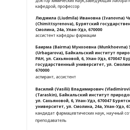
доктор химических наук,заведующая лаборат
кафедрой, профессор
Людмила (Liudmila) Ивановна (Ivanovna)
(Chimittsyrenova),
Бурятский государствен
Смолина, 24а, Улан-Удэ, 670000
ассистент кафедры фармации
Баирма (Bairma) Мунхоевна (Munkhoevna)
(Urbagarova),
Байкальский институт прир
РАН, ул. Сахьяновой, 6, Улан-Удэ, 670047 Б
государственный университет, ул. Смолина
670000
аспирант, ассистент
Василий (Vasilii) Владимирович (Vladimirov
(Taraskin),
Байкальский институт природо
ул. Сахьяновой, 6, Улан-Удэ, 670047 Бурят
университет, ул. Смолина, 24а, Улан-Удэ, 6
кандидат фармацевтических наук, научный со
преподаватель