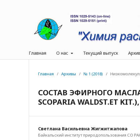
Главная
О нас
Текущий выпуск
Архи
Главная
/
Архивы
/
№ 1 (2018)
/
Низкомолекул
СОСТАВ ЭФИРНОГО МАСЛА
SCOPARIA WALDST.ET KIT
Светлана Васильевна Жигжитжапова
Байкальский институт природопользования СО РАН, 