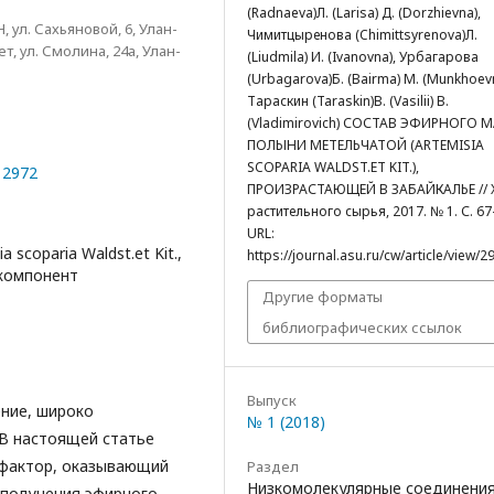
(Radnaeva)Л. (Larisa) Д. (Dorzhievna),
ул. Сахьяновой, 6, Улан-
Чимитцыренова (Chimittsyrenova)Л.
, ул. Смолина, 24а, Улан-
(Liudmila) И. (Ivanovna), Урбагарова
(Urbagarova)Б. (Bairma) М. (Munkhoevn
Тараскин (Taraskin)В. (Vasilii) В.
(Vladimirovich) СОСТАВ ЭФИРНОГО 
ПОЛЫНИ МЕТЕЛЬЧАТОЙ (ARTEMISIA
SCOPARIA WALDST.ET KIT.),
12972
ПРОИЗРАСТАЮЩЕЙ В ЗАБАЙКАЛЬЕ // 
растительного сырья, 2017. № 1. С. 67
URL:
 scoparia Waldst.et Kit.,
https://journal.asu.ru/cw/article/view/2
 компонент
Другие форматы
библиографических ссылок
Выпуск
ение, широко
№ 1 (2018)
 В настоящей статье
 фактор, оказывающий
Раздел
Низкомолекулярные соединени
 получения эфирного