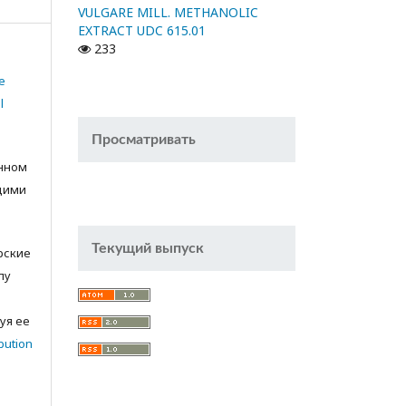
VULGARE MILL. METHANOLIC
EXTRACT UDC 615.01
233
e
l
Просматривать
анном
щими
Текущий выпуск
орские
лу
с
уя ее
bution