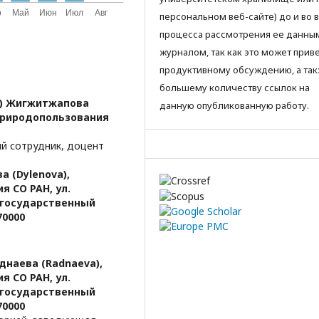
персональном веб-сайте) до и во 
процесса рассмотрения ее данны
журналом, так как это может приве
продуктивному обсуждению, а так
большему количеству ссылок на
na) Жигжитжапова
данную опубликованную работу.
природопользования
ый сотрудник, доцент
а (Dylenova),
 СО РАН, ул.
й государственный
70000
аднаева (Radnaeva),
 СО РАН, ул.
й государственный
70000