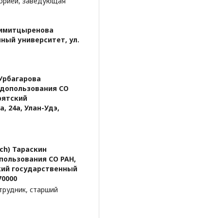
орией, заведующая
 Чимитцыренова
ный университет, ул.
 Урбагарова
одопользования СО
урятский
, 24а, Улан-Удэ,
ich) Тараскин
пользования СО РАН,
ский государственный
70000
трудник, старший