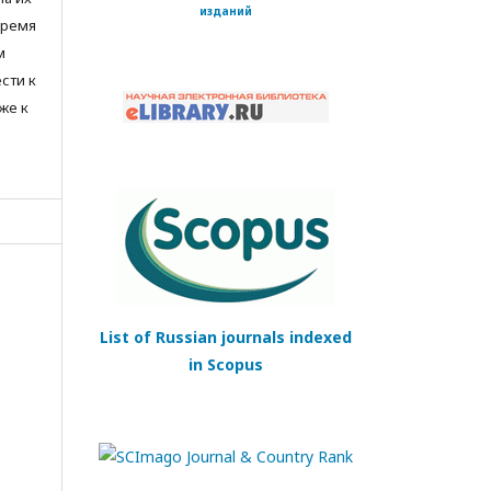
изданий
время
м
сти к
же к
List of Russian journals indexed
in Scopus