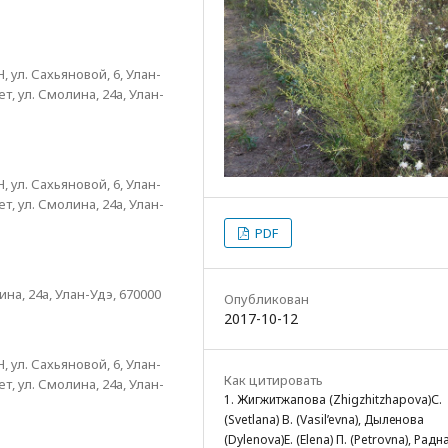
ул. Сахьяновой, 6, Улан-
, ул. Смолина, 24а, Улан-
ул. Сахьяновой, 6, Улан-
, ул. Смолина, 24а, Улан-
PDF
на, 24а, Улан-Удэ, 670000
Опубликован
2017-10-12
ул. Сахьяновой, 6, Улан-
Как цитировать
, ул. Смолина, 24а, Улан-
1. Жигжитжапова (Zhigzhitzhapova)С.
(Svetlana) В. (Vasil’evna), Дыленова
(Dylenova)Е. (Elena) П. (Petrovna), Радн