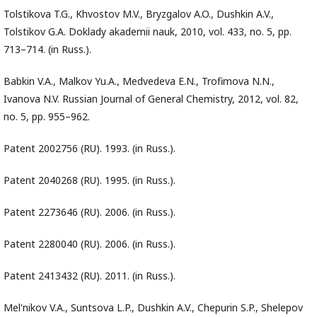
Tolstikova T.G., Khvostov M.V., Bryzgalov A.O., Dushkin A.V.,
Tolstikov G.A. Doklady akademii nauk, 2010, vol. 433, no. 5, pp.
713–714. (in Russ.).
Babkin V.A., Malkov Yu.A., Medvedeva E.N., Trofimova N.N.,
Ivanova N.V. Russian Journal of General Chemistry, 2012, vol. 82,
no. 5, pp. 955–962.
Patent 2002756 (RU). 1993. (in Russ.).
Patent 2040268 (RU). 1995. (in Russ.).
Patent 2273646 (RU). 2006. (in Russ.).
Patent 2280040 (RU). 2006. (in Russ.).
Patent 2413432 (RU). 2011. (in Russ.).
Mel'nikov V.A., Suntsova L.P., Dushkin A.V., Chepurin S.P., Shelepov