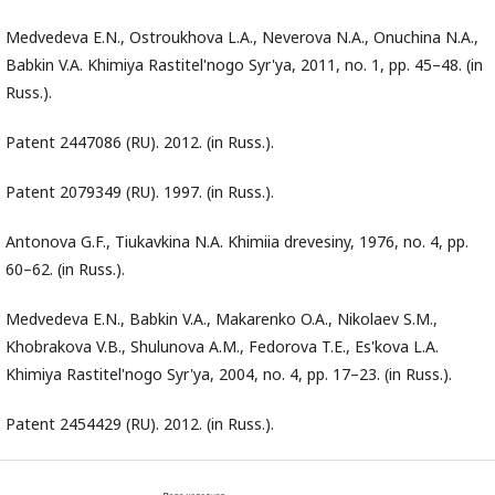
Medvedeva E.N., Ostroukhova L.A., Neverova N.A., Onuchina N.A.,
Babkin V.A. Khimiya Rastitel'nogo Syr'ya, 2011, no. 1, pp. 45–48. (in
Russ.).
Patent 2447086 (RU). 2012. (in Russ.).
Patent 2079349 (RU). 1997. (in Russ.).
Antonova G.F., Tiukavkina N.A. Khimiia drevesiny, 1976, no. 4, pp.
60–62. (in Russ.).
Medvedeva E.N., Babkin V.A., Makarenko O.A., Nikolaev S.M.,
Khobrakova V.B., Shulunova A.M., Fedorova T.E., Es'kova L.A.
Khimiya Rastitel'nogo Syr'ya, 2004, no. 4, pp. 17–23. (in Russ.).
Patent 2454429 (RU). 2012. (in Russ.).