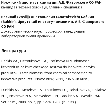
Иркутский институт химии им. А.Е. Фаворского СО РАН
кандидат технических наук, главный специалист
Василий (Vasilij) Анатольевич (Аnatol'evich) Бабкин
(Babkin),
Иркутский институт химии им. А.Е. Фаворского
СО РАН
доктор химических наук, профессор, заведующий
лабораторией химии древесины
Литература
Babkin V.A., Ostroukhova L.A., Trofimova N.N. Biomassa
listvennitsy: ot khimicheskogo sostava do innovatsi-onnykh
produktov. [Larch biomass: from chemical composition to
innovative products]. Novosibirsk, 2011, 236 p. (in Russ.).
Dushkin A.V., Meteleva E.S., Tolstikova T.G., Tolstikov G.A., Poliakov
N.E., Neverova N.A., Medvedeva E.N., Bab-kin V.A. Izvestiia RAN.
Ser. Khim., 2008, no. 6, pp. 1274–1282. (in Russ.).