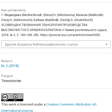
Как цитировать
1. Медведева (Medvedeva)Е. (Elena) Н. (Nikolaevna), Малков (Malkov)Ю.
(Yurij) А. (Аlekseevich), Бабкин (Babkin)В. (Vasilij) А. (Аnatol’evich)
УСОВЕРШЕНСТВОВАННАЯ ТЕХНОЛОГИЯ ПРОИЗВОДСТВА
ВЫСОКОЧИСТОГО АРАБИНОГАЛАКТАНА // Химия растительного сырья,
2018. № 2. С. 183-189. URL: https://journal.asu.ru/cw/article/view/3435.
Другие форматы библиографических ссылок
Выпуск
№ 2 (2018)
Раздел
Технологии
This work is licensed under a
Creative Commons Attribution 4.0
International License
.