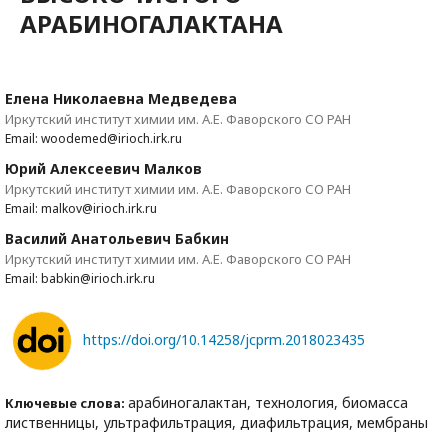
АРАБИНОГАЛАКТАНА
Елена Николаевна Медведева
Иркутский институт химии им. А.Е. Фаворского СО РАН
Email: woodemed@irioch.irk.ru
Юрий Алексеевич Малков
Иркутский институт химии им. А.Е. Фаворского СО РАН
Email: malkov@irioch.irk.ru
Василий Анатольевич Бабкин
Иркутский институт химии им. А.Е. Фаворского СО РАН
Email: babkin@irioch.irk.ru
https://doi.org/10.14258/jcprm.2018023435
арабиногалактан, технология, биомасса
Ключевые слова:
лиственницы, ультрафильтрация, диафильтрация, мембраны