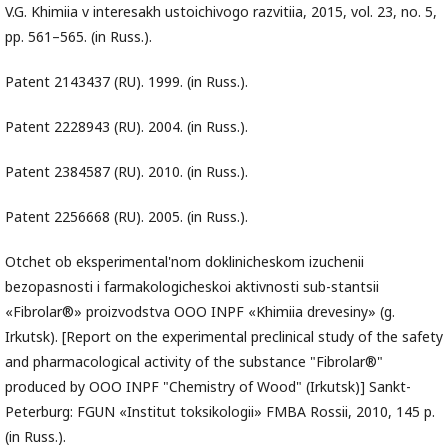
V.G. Khimiia v interesakh ustoichivogo razvitiia, 2015, vol. 23, no. 5,
pp. 561–565. (in Russ.).
Patent 2143437 (RU). 1999. (in Russ.).
Patent 2228943 (RU). 2004. (in Russ.).
Patent 2384587 (RU). 2010. (in Russ.).
Patent 2256668 (RU). 2005. (in Russ.).
Otchet ob eksperimental'nom doklinicheskom izuchenii
bezopasnosti i farmakologicheskoi aktivnosti sub-stantsii
«Fibrolar®» proizvodstva OOO INPF «Khimiia drevesiny» (g.
Irkutsk). [Report on the experimental preclinical study of the safety
and pharmacological activity of the substance "Fibrolar®"
produced by OOO INPF "Chemistry of Wood" (Irkutsk)] Sankt-
Peterburg: FGUN «Institut toksikologii» FMBA Rossii, 2010, 145 p.
(in Russ.).