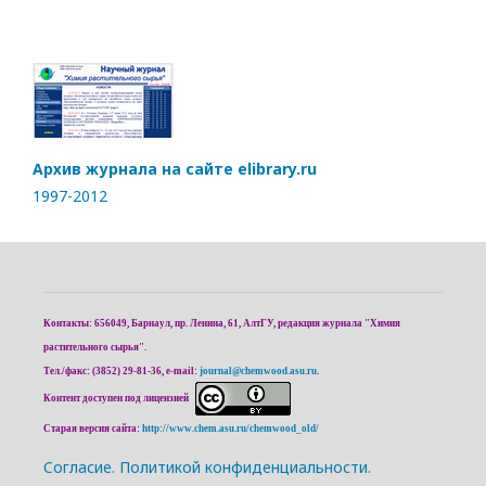
Архив журнала на сайте elibrary.ru
1997-2012
Контакты: 656049, Барнаул, пр. Ленина, 61, АлтГУ, редакция журнала "Химия
растительного сырья".
Тел./факс: (3852) 29-81-36, e-mail:
journal@chemwood.asu.ru
.
Контент доступен под лицензией
Старая версия сайта:
http://www.chem.asu.ru/chemwood_old/
Cогласие.
Политикой конфиденциальности.