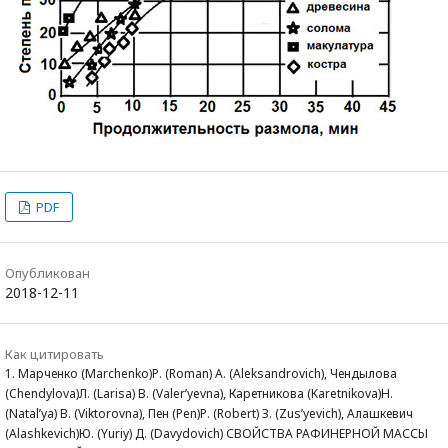
PDF
Опубликован
2018-12-11
Как цитировать
1. Марченко (Marchenko)Р. (Roman) А. (Aleksandrovich), Чендылова
(Chendylova)Л. (Larisa) В. (Valer’yevna), Каретникова (Karetnikova)Н.
(Natal’ya) В. (Viktorovna), Пен (Pen)Р. (Robert) З. (Zus’yevich), Алашкевич
(Alashkevich)Ю. (Yuriy) Д. (Davydovich) СВОЙСТВА РАФИНЕРНОЙ МАССЫ