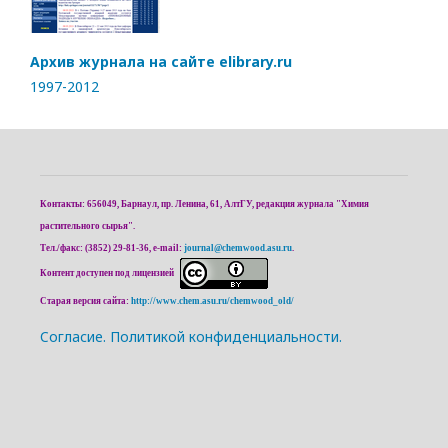
Архив журнала на сайте elibrary.ru
1997-2012
Контакты: 656049, Барнаул, пр. Ленина, 61, АлтГУ, редакция журнала "Химия
растительного сырья".
Тел./факс: (3852) 29-81-36, e-mail:
journal@chemwood.asu.ru
.
Контент доступен под лицензией
Старая версия сайта:
http://www.chem.asu.ru/chemwood_old/
Cогласие.
Политикой конфиденциальности.