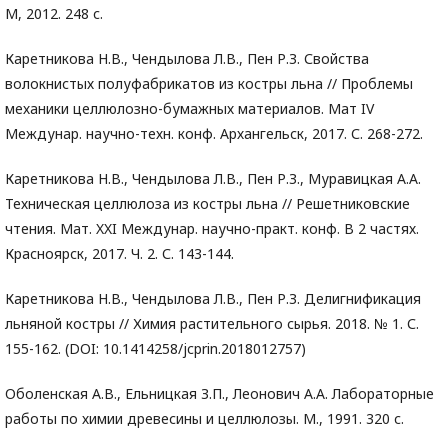
М, 2012. 248 с.
Каретникова Н.В., Чендылова Л.В., Пен Р.З. Свойства
волокнистых полуфабрикатов из костры льна // Проблемы
механики целлюлозно-бумажных материалов. Мат IV
Междунар. научно-техн. конф. Архангельск, 2017. С. 268-272.
Каретникова Н.В., Чендылова Л.В., Пен Р.З., Муравицкая А.А.
Техническая целлюлоза из костры льна // Решетниковские
чтения. Мат. XXI Междунар. научно-практ. конф. В 2 частях.
Красноярск, 2017. Ч. 2. С. 143-144.
Каретникова Н.В., Чендылова Л.В., Пен Р.З. Делигнификация
льняной костры // Химия растительного сырья. 2018. № 1. С.
155-162. (DOI: 10.1414258/jcprin.2018012757)
Оболенская А.В., Ельницкая З.П., Леонович А.А. Лабораторные
работы по химии древесины и целлюлозы. М., 1991. 320 с.