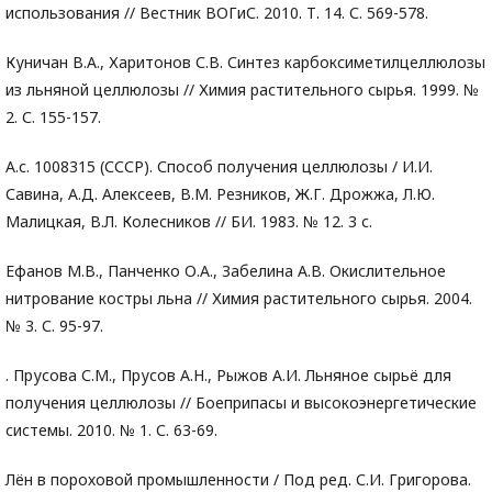
использования // Вестник ВОГиС. 2010. Т. 14. С. 569-578.
Куничан В.А., Харитонов С.В. Синтез карбоксиметилцеллюлозы
из льняной целлюлозы // Химия растительного сырья. 1999. №
2. С. 155-157.
А.с. 1008315 (СССР). Способ получения целлюлозы / И.И.
Савина, А.Д. Алексеев, В.М. Резников, Ж.Г. Дрожжа, Л.Ю.
Малицкая, В.Л. Колесников // БИ. 1983. № 12. 3 с.
Ефанов М.В., Панченко О.А., Забелина А.В. Окислительное
нитрование костры льна // Химия растительного сырья. 2004.
№ 3. С. 95-97.
. Прусова С.М., Прусов А.Н., Рыжов А.И. Льняное сырьё для
получения целлюлозы // Боеприпасы и высокоэнергетические
системы. 2010. № 1. С. 63-69.
Лён в пороховой промышленности / Под ред. С.И. Григорова.