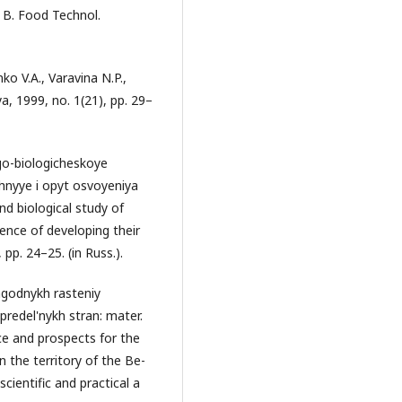
 B. Food Technol.
ko V.A., Varavina N.P.,
, 1999, no. 1(21), pp. 29–
logo-biologicheskoye
hnyye i opyt osvoyeniya
and biological study of
ence of developing their
 pp. 24–25. (in Russ.).
agodnykh rasteniy
predel'nykh stran: mater.
e and prospects for the
n the territory of the Be-
cientific and practical a