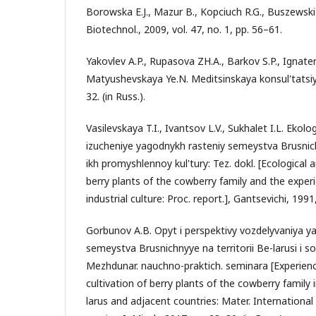
Borowska E.J., Mazur B., Kopciuch R.G., Buszewski
Biotechnol., 2009, vol. 47, no. 1, pp. 56–61.
Yakovlev A.P., Rupasova ZH.A., Barkov S.P., Ignaten
Matyushevskaya Ye.N. Meditsinskaya konsul'tatsiya
32. (in Russ.).
Vasilevskaya T.I., Ivantsov L.V., Sukhalet I.L. Eko
izucheniye yagodnykh rasteniy semeystva Brusnic
ikh promyshlennoy kul'tury: Tez. dokl. [Ecological 
berry plants of the cowberry family and the experi
industrial culture: Proc. report.], Gantsevichi, 1991,
Gorbunov A.B. Opyt i perspektivy vozdelyvaniya y
semeystva Brusnichnyye na territorii Be-larusi i so
Mezhdunar. nauchno-praktich. seminara [Experienc
cultivation of berry plants of the cowberry family i
larus and adjacent countries: Mater. International s