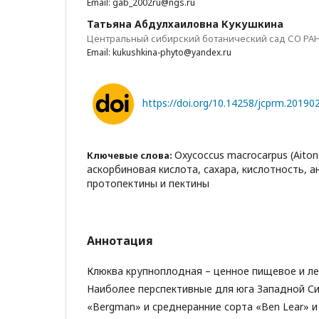
Email: gab_2002ru@ngs.ru
Татьяна Абдулхаиловна Кукушкина
Центральный сибирский ботанический сад СО РА
Email: kukushkina-phyto@yandex.ru
https://doi.org/10.14258/jcprm.20190
Oxycoccus macrocarpus (Aiton
Ключевые слова:
аскорбиновая кислота, сахара, кислотность, а
протопектины и пектины
Аннотация
Клюква крупноплодная – ценное пищевое и ле
Наиболее перспективные для юга Западной Си
«Bergman» и среднеранние сорта «Ben Lear» и 