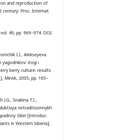
tion and reproduction of
I century: Proc. Internat.
 vol. 49, pp. 969–974. DOI:
romchik I.I., Alekseyeva
 yagodnikov: itogi i
rry berry culture: results
.], Minsk, 2005, pp. 165–
 I.G., Snakina T.I.,
oduktsiya netraditsionnykh
adnoy Sibiri [Introduc-
lants in Western Siberia],