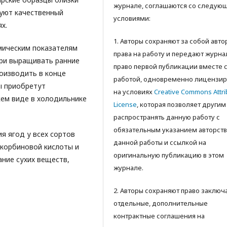
журнале, соглашаются со следую
уют качественный
условиями:
х.
1. Авторы сохраняют за собой авт
мическим показателям
права на работу и передают журна
ри выращивать ранние
право первой публикации вместе 
оизводить в конце
работой, одновременно лицензир
ы приобретут
на условиях
Creative Commons Attri
жем виде в холодильнике
License
, которая позволяет другим
распространять данную работу с
обязательным указанием авторств
я ягод у всех сортов
данной работы и ссылкой на
скорбиновой кислоты и
оригинальную публикацию в этом
ание сухих веществ,
журнале.
2. Авторы сохраняют право заключ
отдельные, дополнительные
контрактные соглашения на