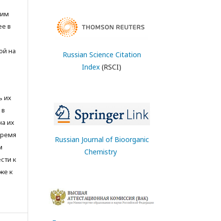
тим
ее в
ой на
Russian Science Citation
Index
(RSCI)
ь их
 в
на их
время
Russian Journal of Bioorganic
м
Chemistry
сти к
же к