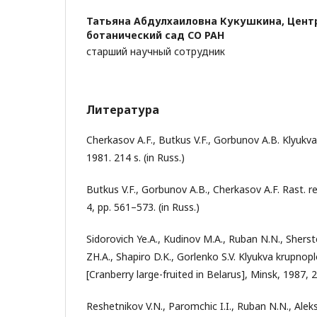
Татьяна Абдулхаиловна Кукушкина,
Цент
ботанический сад СО РАН
старший научный сотрудник
Литература
Cherkasov A.F., Butkus V.F., Gorbunov A.B. Klyukv
1981. 214 s. (in Russ.)
Butkus V.F., Gorbunov A.B., Cherkasov A.F. Rast. res
4, pp. 561–573. (in Russ.)
Sidorovich Ye.A., Kudinov M.A., Ruban N.N., Sherst
ZH.A., Shapiro D.K., Gorlenko S.V. Klyukva krupnop
[Cranberry large-fruited in Belarus], Minsk, 1987, 23
Reshetnikov V.N., Paromchic I.I., Ruban N.N., Alek