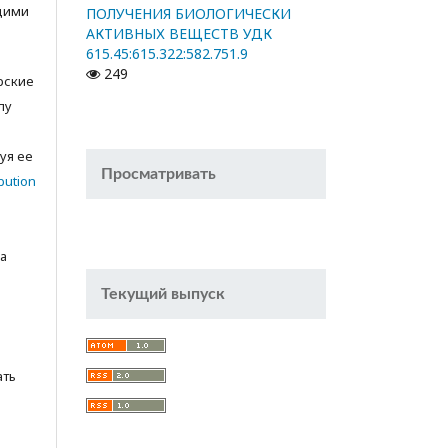
щими
ПОЛУЧЕНИЯ БИОЛОГИЧЕСКИ
АКТИВНЫХ ВЕЩЕСТВ УДК
615.45:615.322:582.751.9
249
орские
лу
с
уя ее
Просматривать
bution
а
Текущий выпуск
ать