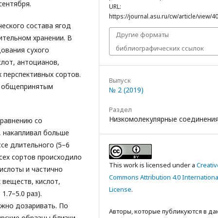
сентября.
URL:
https://journal.asu.ru/cw/article/view/4
еского состава ягод
Другие форматы
ительном хранении. В
библиографических ссылок
дования сухого
слот, антоцианов,
х перспективных сортов.
Выпуск
о общепринятым
№ 2 (2019)
Раздел
Низкомолекулярные соединени
сравнению со
», накапливал больше
се длительного (5–6
всех сортов происходило
This work is licensed under a
Creativ
кислоты и частично
Commons Attribution 4.0 Internationa
 веществ, кислот,
License
.
1.7–5.0 раз).
жно дозаривать. По
Авторы, которые публикуются в д
рские образцы близки