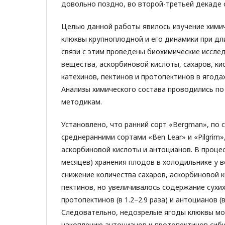
довольно поздно, во второй-третьей декаде 
Целью данной работы явилось изучение химич
клюквы крупноплодной и его динамики при дл
связи с этим проведены биохимические иссле
вещества, аскорбиновой кислоты, сахаров, ки
катехинов, пектинов и протопектинов в ягода
Анализы химического состава проводились п
методикам.
Установлено, что ранний сорт «Bergman», по 
среднеранними сортами «Ben Lear» и «Pilgrim
аскорбиновой кислоты и антоцианов. В процес
месяцев) хранения плодов в холодильнике у 
снижение количества сахаров, аскорбиновой 
пектинов, но увеличивалось содержание сухих
протопектинов (в 1.2–2.9 раза) и антоцианов (в 
Следовательно, недозрелые ягоды клюквы мо
накоплению антоцианов и протопектинов сиби