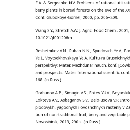
E.A. & Sergeenko N.V. Problems of rational utiliza
berry plants in boreal forests on the eve of the XX
Conf. Glubokoye-Gomel, 2000, pp. 206–209.
Wang S.Y., Stretch A.W. J. Agric. Food Chem., 2001,
10.1021/jf001206m
Reshetnikov V.N., Ruban N.N., Spiridovich Ye.V., Pa
Ye.I., Voytsekhovskaya Ye.A. Kul'tu-ra Brusnichnykh
perspektivy: Mater. Mezhdunar. nauch. konf. [Cowbe
and prospects: Mater. International scientific conf
168. (in Russ.)
Gorbunov A.B., Simagin V.S., Fotev YU.V., Boyarskikh
Lokteva A.V., Asbaganov S.V., Belo-usova V.P. Intr
plodovykh, yagodnykh i ovoshchnykh rasteniy v Zap
tion of non-traditional fruit, berry and vegetable p
Novosibirsk, 2013, 290 s. (in Russ.)