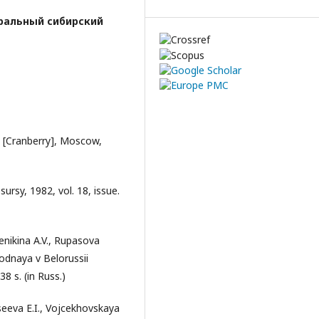
ральный сибирский
a [Cranberry], Moscow,
ursy, 1982, vol. 18, issue.
enikina A.V., Rupasova
lodnaya v Belorussii
8 s. (in Russ.)
seeva E.I., Vojcekhovskaya