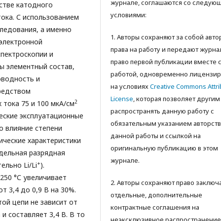
журнале, соглашаются со следую
честве катодного
условиями:
тока. С использованием
ледования, а именно
1. Авторы сохраняют за собой авт
 электронной
права на работу и передают журна
пектроскопии и
право первой публикации вместе 
ы элементный состав,
работой, одновременно лицензир
оводность и
на условиях
Creative Commons Attri
редством
License
, которая позволяет другим
2
 тока 75 и 100 мкА/см
распространять данную работу с
еские эксплуатационные
обязательным указанием авторств
о влияние степени
данной работы и ссылкой на
ические характеристики
оригинальную публикацию в этом
удельная разрядная
журнале.
+
ельно Li/Li
).
250 °С увеличивает
2. Авторы сохраняют право заключ
 3,4 до 0,9 В на 30%.
отдельные, дополнительные
ой цепи не зависит от
контрактные соглашения на
 составляет 3,4 В. В то
неэксклюзивное распространение