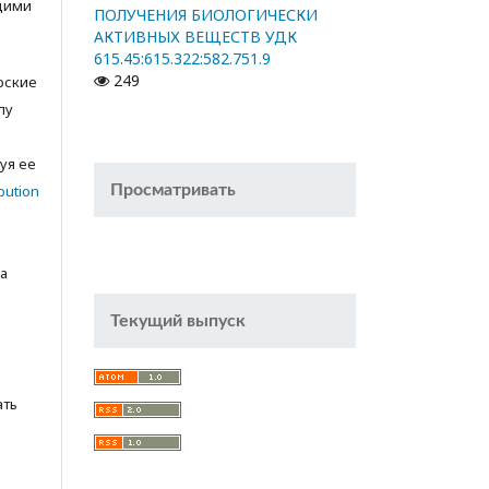
щими
ПОЛУЧЕНИЯ БИОЛОГИЧЕСКИ
АКТИВНЫХ ВЕЩЕСТВ УДК
615.45:615.322:582.751.9
249
орские
лу
с
уя ее
bution
Просматривать
а
Текущий выпуск
ать