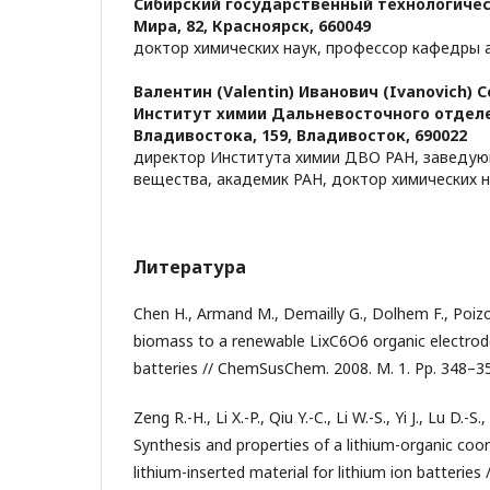
Сибирский государственный технологичес
Мира, 82, Красноярск, 660049
доктор химических наук, профессор кафедры 
Валентин (Valentin) Иванович (Ivanovich) С
Институт химии Дальневосточного отделен
Владивостока, 159, Владивосток, 690022
директор Института химии ДВО РАН, заведу
вещества, академик РАН, доктор химических нау
Литература
Chen H., Armand M., Demailly G., Dolhem F., Poizo
biomass to a renewable LixC6O6 organic electrode
batteries // ChemSusChem. 2008. М. 1. Pp. 348–3
Zeng R.-H., Li X.-P., Qiu Y.-C., Li W.-S., Yi J., Lu D.-S.
Synthesis and properties of a lithium-organic co
lithium-inserted material for lithium ion batteries