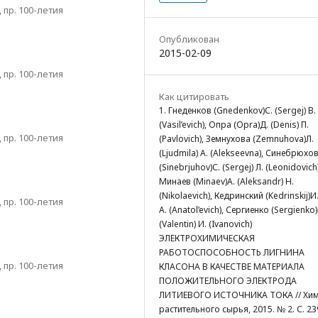
пр. 100-летия
Опубликован
2015-02-09
пр. 100-летия
Как цитировать
1. Гнеденков (Gnedenkov)С. (Sergej) В.
(Vasil’evich), Опра (Opra)Д. (Denis) П.
пр. 100-летия
(Pavlovich), Земнухова (Zemnuhova)Л.
(Ljudmila) А. (Alekseevna), Синебрюхо
(Sinebrjuhov)С. (Sergej) Л. (Leonidovich)
Минаев (Minaev)А. (Aleksandr) Н.
(Nikolaevich), Кедринский (Kedrinskij)И. (
пр. 100-летия
А. (Anatol’evich), Сергиенко (Sergienko)
(Valentin) И. (Ivanovich)
ЭЛЕКТРОХИМИЧЕСКАЯ
РАБОТОСПОСОБНОСТЬ ЛИГНИНА
пр. 100-летия
КЛАСОНА В КАЧЕСТВЕ МАТЕРИАЛА
ПОЛОЖИТЕЛЬНОГО ЭЛЕКТРОДА
ЛИТИЕВОГО ИСТОЧНИКА ТОКА // Хи
растительного сырья, 2015. № 2. С. 23