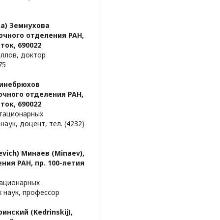
na) Земнухова
очного отделения РАН,
ток, 690022
ллов, доктор
75
 Синебрюхов
чного отделения РАН,
ток, 690022
стационарных
аук, доцент, тел. (4232)
vich) Минаев (Minaev),
ия РАН, пр. 100-летия
тационарных
 наук, профессор
инский (Kedrinskij),