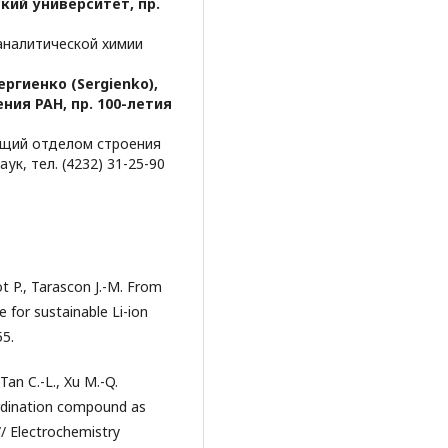
кий университет, пр.
аналитической химии
ергиенко (Sergienko),
ия РАН, пр. 100-летия
ющий отделом строения
к, тел. (4232) 31-25-90
t P., Tarascon J.-M. From
 for sustainable Li-ion
55.
, Tan C.-L., Xu M.-Q.
ordination compound as
 // Electrochemistry