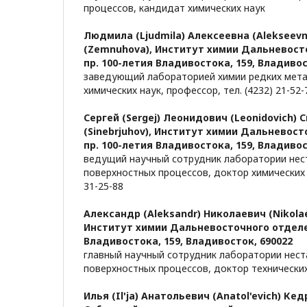
процессов, кандидат химических наук
Людмила (Ljudmila) Алексеевна (Alekseev
(Zemnuhova),
Институт химии Дальневост
пр. 100-летия Владивостока, 159, Владивос
заведующий лабораторией химии редких мета
химических наук, профессор, тел. (4232) 21-52-
Сергей (Sergej) Леонидович (Leonidovich)
(Sinebrjuhov),
Институт химии Дальневосто
пр. 100-летия Владивостока, 159, Владивос
ведущий научный сотрудник лаборатории не
поверхностных процессов, доктор химических н
31-25-88
Александр (Aleksandr) Николаевич (Nikolae
Институт химии Дальневосточного отделен
Владивостока, 159, Владивосток, 690022
главный научный сотрудник лаборатории нес
поверхностных процессов, доктор технических
Илья (Il'ja) Анатольевич (Anatol'evich) Кедр