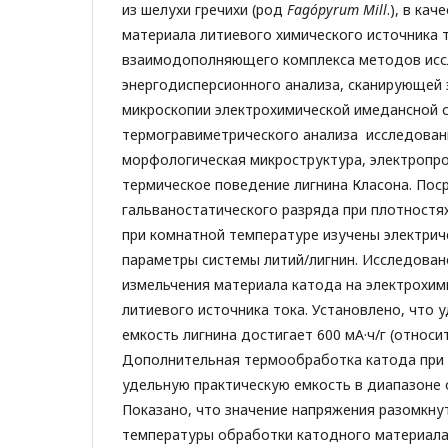
из шелухи гречихи (род
Fagó
pyrum
Mill
.), в ка
материала литиевого химического источника 
взаимодополняющего комплекса методов исс
энергодисперсионного анализа, сканирующей
микроскопии электрохимической имедансной с
термогравиметрического анализа исследован
морфологическая микроструктура, электропр
термическое поведение лигнина Класона. Пос
гальваностатического разряда при плотностях
при комнатной температуре изучены электрич
параметры системы литий/лигнин. Исследован
измельчения материала катода на электрохим
литиевого источника тока. Установлено, что 
емкость лигнина достигает 600 мА·ч/г (относит
Дополнительная термообработка катода при 
удельную практическую емкость в диапазоне от
Показано, что значение напряжения разомкнут
температуры обработки катодного материала и