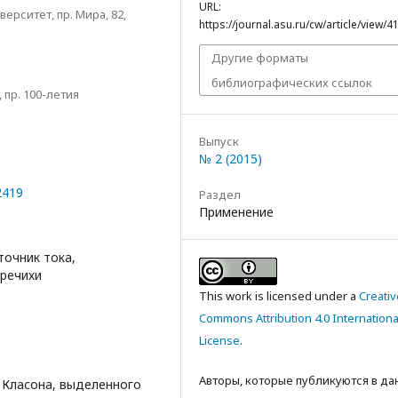
URL:
рситет, пр. Мира, 82,
https://journal.asu.ru/cw/article/view/4
Другие форматы
библиографических ссылок
пр. 100-летия
Выпуск
№ 2 (2015)
2419
Раздел
Применение
точник тока,
гречихи
This work is licensed under a
Creativ
Commons Attribution 4.0 Internationa
License
.
Авторы, которые публикуются в д
 Класона, выделенного