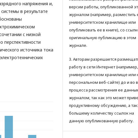
азрядного напряжения и,
версии работы, опубликованной э
системы в результате
журналом (например, разместить 
обоснованы
университетском хранилище или
ектрохимическом
опубликовать ее в книге), со ссылк
сочетании с низкой
оригинальную публикацию в этом
 о перспективности
журнале.
ического источника тока
электротехнических
3. Авторам разрешается размещат
работу в сети Интернет (например,
университетском хранилище или 
персональном веб-сайте) до и во 
процесса рассмотрения ее данны
журналом, так как это может приве
продуктивному обсуждению, а так
большему количеству ссылок на
данную опубликованную работу.