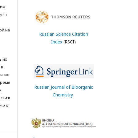
тим
ее в
ой на
Russian Science Citation
Index
(RSCI)
ь их
 в
на их
время
Russian Journal of Bioorganic
м
Chemistry
сти к
же к