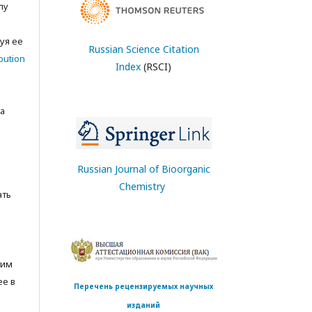
лу
с
уя ее
Russian Science Citation
bution
Index
(RSCI)
а
Russian Journal of Bioorganic
Chemistry
ать
тим
ее в
Перечень рецензируемых научных
изданий