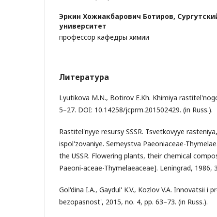
Эркин Хожиакбарович Ботиров,
Сургутски
университет
профессор кафедры химии
Литература
Lyutikova M.N., Botirov E.Kh. Khimiya rastitel'nogo
5–27. DOI: 10.14258/jcprm.201502429. (in Russ.).
Rastitel'nyye resursy SSSR. Tsvetkovyye rasteniya,
ispol'zovaniye. Semeystva Paeoniaceae-Thymelaea
the USSR. Flowering plants, their chemical compos
Paeoni-aceae-Thymelaeaceae]. Leningrad, 1986, 336
Gol'dina I.A., Gaydul' K.V., Kozlov V.A. Innovatsii i
bezopasnost', 2015, no. 4, pp. 63–73. (in Russ.).