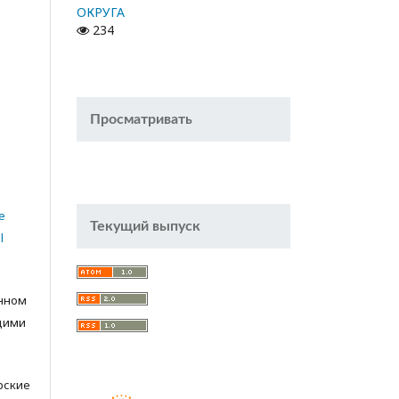
ОКРУГА
234
Просматривать
e
Текущий выпуск
l
анном
щими
орские