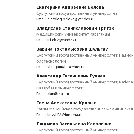
Екатерина Андреевна Белова
Сургутский государственный университет
Email: dietolog.belova@yandex.ru
Владислав Станиславович Тритэк
Медицинский университет Караганды
Email: tritek.v@yandex.ru
Зарина Токтамысовна Шульгау
Сургутский государственный университет; Нацио
биотехнологии
Email: shulgau@biocenter.rz
Александр Евгеньевич Гуляев
Сургутский государственный университет; National 
Назарбаев Университет
Email: akin@mail.ru
Елена Алексеевна Кривых
Ханты-Мансийская государственная медицинская
Email: KrivyhEA@hmgma.ru
Людмила Васильевна Коваленко
Сургутский государственный университет