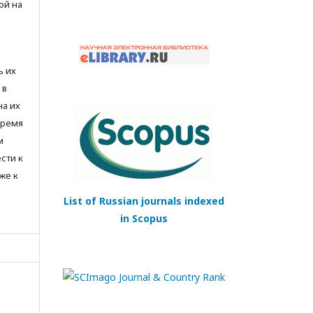
ой на
ь их
 в
на их
время
м
сти к
же к
List of Russian journals indexed
in Scopus