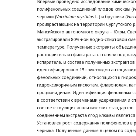
Впервые проведено исследование химическог
полифенольных соединений плодов клюквы (
V
черники (
Vaccinium
myrtillus
L
.
) и брусники (
Vacc
произрастающих на территории Сургутского р
Мансийского автономного округа – Югры. Све
экстрагировали 80%-ной водно-спиртовой см
температуре. Полученные экстракты объединя
растворитель из фильтрата отгоняли под ва
испарителе. В составе полученных экстракт
идентифицировано 15 гликозидов антоцианид
фенольных соединений, относящихся к гидро
гидроксикоричным кислотам, флавонолам, кат
процианидинам. Идентификация фенольных с
в соответствии с временами удерживания и с
соответствующих аналитических стандартов
соединением экстракта ягод клюквы является 
Установлен рост содержания полифенолов в р
черника. Полученные данные в целом по сод