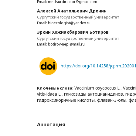
Email: medsurdirector@gmail.com
Алексей Анатольевич Дренин
Сургутский государственный университет
Email: bioecologist@yandex.ru
Эркин Хожиакбарович Ботиров
Сургутский государственный университет
Email: botirov-nepi@mail.ru
https://doi.org/10.14258/jcprm.20200
Vaccinium oxycoccus L., Vaccini
Ключевые слова:
vitis-idaea L., гликозиды антоцианидинов, ги
гидроксикоричные кислоты, флаван-3-олы, фл
Аннотация