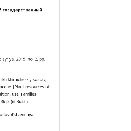
й государственный
 syr'ya, 2015, no. 2, pp.
 ikh khimicheskiy sostav,
ceae. [Plant resources of
ition, use. Families
 p. (in Russ.).
 prodovol'stvennaya