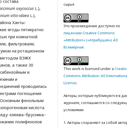
о состава
сырья
accinium
oxycoccus
L.),
inium
vitis
-idaea
L.),
айона Ханты-
Это произведение доступно по
жие ягоды пятикратно
лицензии Creative Commons
есью при комнатной
«Attribution» («Атрибуция») 4.0
ли, фильтровали,
Всемирная
.
куумом на ротационном
ов методом ВЭЖХ
инов, а также 30
This work is licensed under a
Creativ
ксибензойным и
Commons Attribution 4.0 Internationa
ехинам и
License
.
оединений проводилась
пектрами поглощения
Авторы, которые публикуются в д
. Основным фенольным
журнале, соглашаются со следую
хлорогеновая кислота.
условиями:
яду: клюква–брусника–
ержанию полифенолов
1. Авторы сохраняют за собой авт