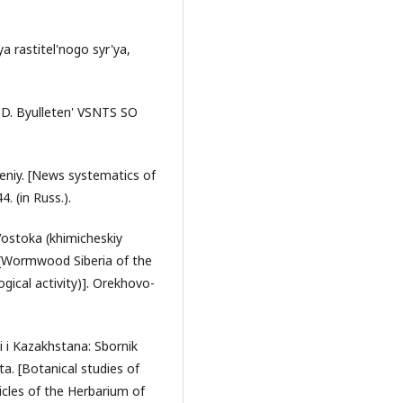
a rastitel'nogo syr'ya,
.D. Byulleten' VSNTS SO
teniy. [News systematics of
. (in Russ.).
Vostoka (khimicheskiy
. [Wormwood Siberia of the
gical activity)]. Orekhovo-
i i Kazakhstana: Sbornik
a. [Botanical studies of
ticles of the Herbarium of