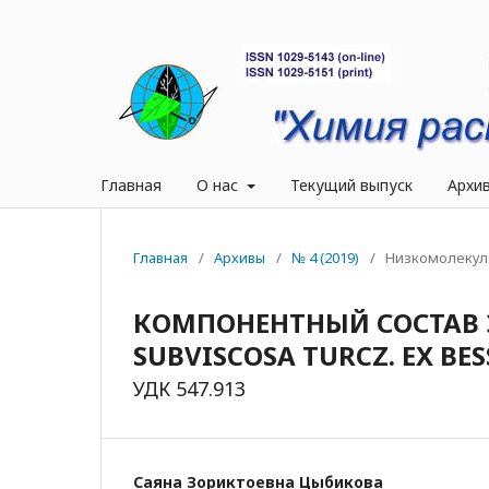
Главная
О нас
Текущий выпуск
Архи
Главная
/
Архивы
/
№ 4 (2019)
/
Низкомолекул
КОМПОНЕНТНЫЙ СОСТАВ 
SUBVISCOSA TURCZ. EX BES
УДК 547.913
Саяна Зориктоевна Цыбикова