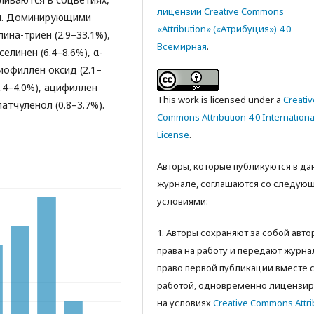
лицензии Creative Commons
сти. Доминирующими
«Attribution» («Атрибуция») 4.0
на-триен (2.9–33.1%),
Всемирная
.
селинен (6.4–8.6%), α-
риофиллен оксид (2.1–
1.4–4.0%), ацифиллен
This work is licensed under a
Creativ
патчуленол (0.8–3.7%).
Commons Attribution 4.0 Internationa
License
.
Авторы, которые публикуются в д
журнале, соглашаются со следую
условиями:
1. Авторы сохраняют за собой авт
права на работу и передают журна
право первой публикации вместе 
работой, одновременно лицензир
на условиях
Creative Commons Attri