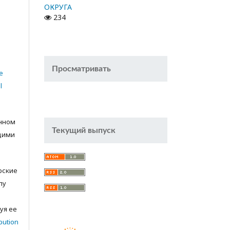
ОКРУГА
234
Просматривать
e
l
анном
Текущий выпуск
щими
орские
лу
с
уя ее
bution