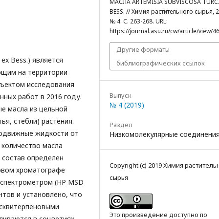
МАСЛА ARTEMISIA SUBVISCOSA TURCZ
BESS. // Химия растительного сырья, 2
№ 4. С. 263-268. URL:
https://journal.asu.ru/cw/article/view/4
Другие форматы
 ex Bess.) является
библиографических ссылок
ющим на территории
бъектом исследования
Выпуск
нных работ в 2016 году.
№ 4 (2019)
е масла из цельной
ья, стебли) растения.
Раздел
подвижные жидкости от
Низкомолекулярные соединени
 количество масла
й состав определен
Copyright (c) 2019 Химия раститель
овом хроматографе
сырья
с-спектрометром (HP MSD
тов и установлено, что
есквитерпеновыми
Это произведение доступно по
ливаются в соцветиях,