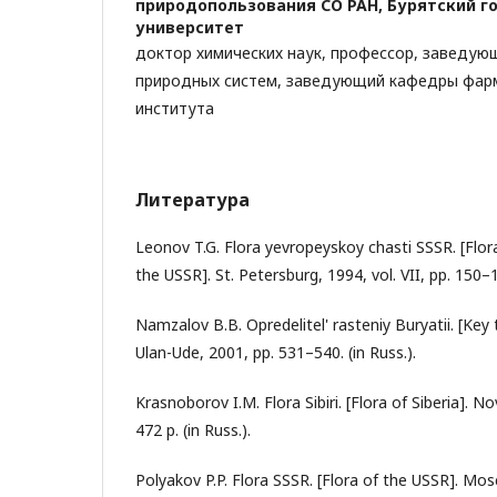
природопользования СО РАН, Бурятский г
университет
доктор химических наук, профессор, заведую
природных систем, заведующий кафедры фар
института
Литература
Leonov T.G. Flora yevropeyskoy chasti SSSR. [Flor
the USSR]. St. Petersburg, 1994, vol. VII, pp. 150–16
Namzalov B.B. Opredelitel' rasteniy Buryatii. [Key 
Ulan-Ude, 2001, pp. 531–540. (in Russ.).
Krasnoborov I.M. Flora Sibiri. [Flora of Siberia]. No
472 p. (in Russ.).
Polyakov P.P. Flora SSSR. [Flora of the USSR]. Mos