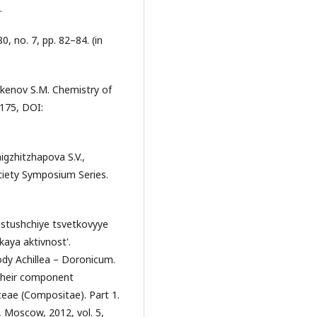
.
0, no. 7, pp. 82–84. (in
dekenov S.M. Chemistry of
–175, DOI:
igzhitzhapova S.V.,
ciety Symposium Series.
rastushchiye tsvetkovyye
kaya aktivnost'.
dy Achillea – Doronicum.
 their component
ceae (Compositae). Part 1.
, Moscow, 2012, vol. 5,