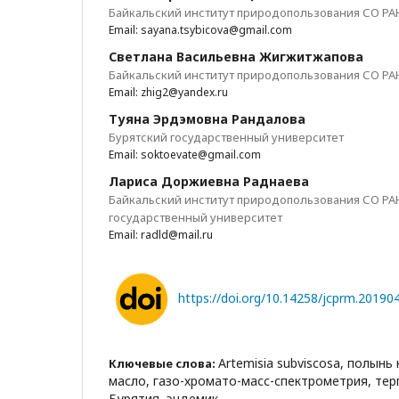
Байкальский институт природопользования СО РА
Email: sayana.tsybicova@gmail.com
Светлана Васильевна Жигжитжапова
Байкальский институт природопользования СО РА
Email: zhig2@yandex.ru
Туяна Эрдэмовна Рандалова
Бурятский государственный университет
Email: soktoevate@gmail.com
Лариса Доржиевна Раднаева
Байкальский институт природопользования СО РАН
государственный университет
Email: radld@mail.ru
https://doi.org/10.14258/jcprm.20190
Artemisia subviscosa, полынь
Ключевые слова:
масло, газо-хромато-масс-спектрометрия, те
Бурятия, эндемик