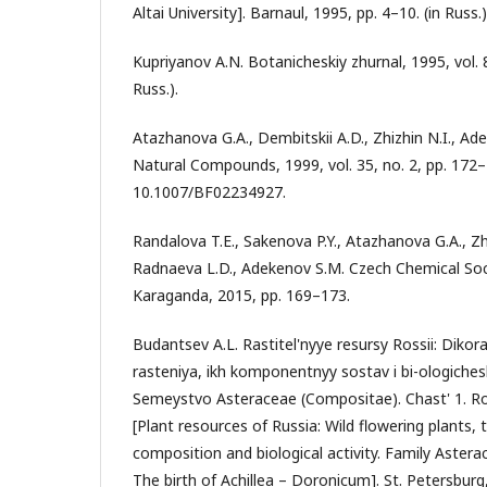
Altai University]. Barnaul, 1995, pp. 4–10. (in Russ.)
Kupriyanov A.N. Botanicheskiy zhurnal, 1995, vol. 8
Russ.).
Atazhanova G.A., Dembitskii A.D., Zhizhin N.I., A
Natural Compounds, 1999, vol. 35, no. 2, pp. 172
10.1007/BF02234927.
Randalova T.E., Sakenova P.Y., Atazhanova G.A., Zh
Radnaeva L.D., Adekenov S.M. Czech Chemical So
Karaganda, 2015, pp. 169–173.
Budantsev A.L. Rastitel'nyye resursy Rossii: Diko
rasteniya, ikh komponentnyy sostav i bi-ologiches
Semeystvo Asteraceae (Compositae). Chast' 1. Ro
[Plant resources of Russia: Wild flowering plants,
composition and biological activity. Family Astera
The birth of Achillea – Doronicum]. St. Petersburg