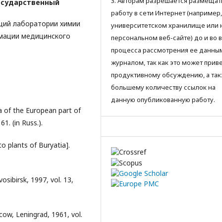
3. Авторам разрешается размещат
осударственный
работу в сети Интернет (например,
щий лаборатории химии
университетском хранилище или 
мации медицинского
персональном веб-сайте) до и во 
процесса рассмотрения ее данны
журналом, так как это может приве
продуктивному обсуждению, а так
большему количеству ссылок на
данную опубликованную работу.
a of the European part of
1. (in Russ.).
to plants of Buryatia].
vosibirsk, 1997, vol. 13,
cow, Leningrad, 1961, vol.