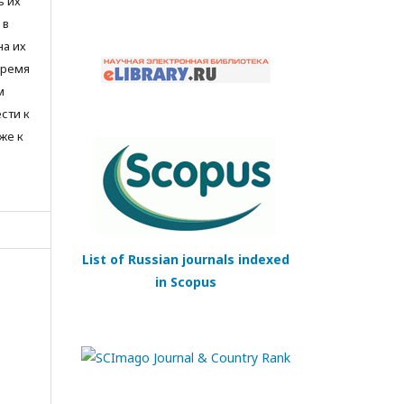
ь их
 в
на их
время
м
сти к
же к
List of Russian journals indexed
in Scopus