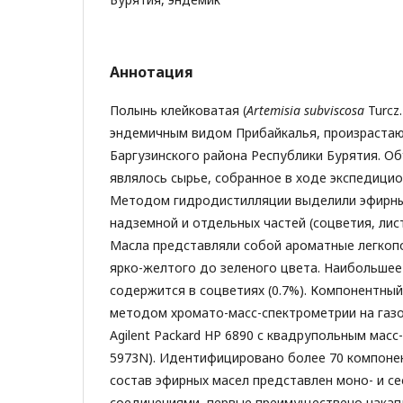
Аннотация
Полынь клейковатая (
Artemisia
subviscosa
Turcz.
эндемичным видом Прибайкалья, произраста
Баргузинского района Республики Бурятия. О
являлось сырье, собранное в ходе экспедицио
Методом гидродистилляции выделили эфирны
надземной и отдельных частей (соцветия, лист
Масла представляли собой ароматные легко
ярко-желтого до зеленого цвета. Наибольшее
содержится в соцветиях (0.7%). Компонентны
методом хромато-масс-спектрометрии на газ
Agilent Packard HP 6890 c квадрупольным мас
5973N). Идентифицировано более 70 компонен
состав эфирных масел представлен моно- и с
соединениями, первые преимуществено накап