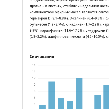
другие – в листьях, стеблях и надземной ча
компонентами эфирных масел являются сантоли
гермакрен D (2.1–8.8%), β-селинен (6.4–9.3%), α-
бульнесен (1.9–2.7%), δ-кадинен (1.7–2.9%), ка
9.9%), кариофиллен (11.6–17.5%), γ-мууролен (
(2.8–3.2%), ацифилловая кислота (4.5–10.5%), с
Скачивания