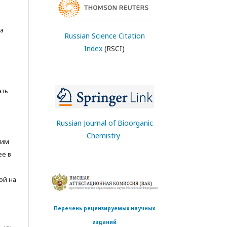
а
Russian Science Citation
Index
(RSCI)
ать
Russian Journal of Bioorganic
Chemistry
тим
ее в
ой на
Перечень рецензируемых научных
изданий