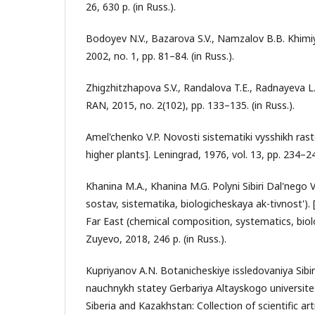
26, 630 p. (in Russ.).
Bodoyev N.V., Bazarova S.V., Namzalov B.B. Khimiy
2002, no. 1, pp. 81–84. (in Russ.).
Zhigzhitzhapova S.V., Randalova T.E., Radnayeva L
RAN, 2015, no. 2(102), pp. 133–135. (in Russ.).
Amel'chenko V.P. Novosti sistematiki vysshikh ras
higher plants]. Leningrad, 1976, vol. 13, pp. 234–244
Khanina M.A., Khanina M.G. Polyni Sibiri Dal'nego 
sostav, sistematika, biologicheskaya ak-tivnost')
Far East (chemical composition, systematics, biolo
Zuyevo, 2018, 246 p. (in Russ.).
Kupriyanov A.N. Botanicheskiye issledovaniya Sibir
nauchnykh statey Gerbariya Altayskogo universitet
Siberia and Kazakhstan: Collection of scientific ar