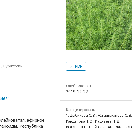
Н
Н
, Бурятский
PDF
Опубликован
2019-12-27
44651
Как цитировать
1. Цыбикова С. З., Жигжитжапова С. В.
 клейковатая, эфирное
Рандалова Т. Э., Раднаева Л. Д.
рпеноиды, Республика
КОМПОНЕНТНЫЙ СОСТАВ ЭФИРНОГ