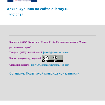
Архив журнала на сайте elibrary.ru
1997-2012
Контакты: 656049, Барнаул, пр. Ленина, 61, АлтГУ, редакция журнала "Химия
растительного сырья".
Тел./факс: (3852) 29-81-36, e-mail:
journal@chemwood.asu.ru
.
Контент доступен под лицензией
Старая версия сайта:
http://www.chem.asu.ru/chemwood_old/
Cогласие.
Политикой конфиденциальности.