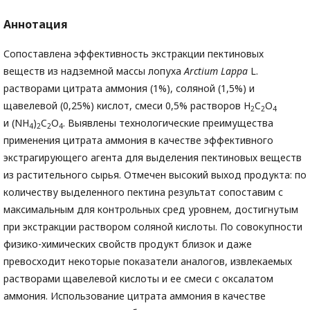
Аннотация
Сопоставлена эффективность экстракции пектиновых
веществ из надземной массы лопуха
Arctium Lappa
L.
растворами цитрата аммония (1%), соляной (1,5%) и
щавелевой (0,25%) кислот, смеси 0,5% растворов H
C
O
2
2
4
и (NH
)
C
O
. Выявлены технологические преимущества
4
2
2
4
применения цитрата аммония в качестве эффективного
экстрагирующего агента для выделения пектиновых веществ
из растительного сырья. Отмечен высокий выход продукта: по
количеству выделенного пектина результат сопоставим с
максимальным для контрольных сред уровнем, достигнутым
при экстракции раствором соляной кислоты. По совокупности
физико-химических свойств продукт близок и даже
превосходит некоторые показатели аналогов, извлекаемых
растворами щавелевой кислоты и ее смеси с оксалатом
аммония. Использование цитрата аммония в качестве