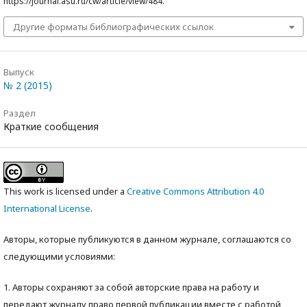
https://journal.asu.ru/cw/article/view/484.
Другие форматы библиографических ссылок
Выпуск
№ 2 (2015)
Раздел
Краткие сообщения
This work is licensed under a
Creative Commons Attribution 4.0
International License
.
Авторы, которые публикуются в данном журнале, соглашаются со
следующими условиями:
1. Авторы сохраняют за собой авторские права на работу и
передают журналу право первой публикации вместе с работой,