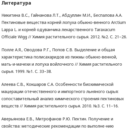
Литература
Никитина В.С., Гайнанова Л.Т., Абдуллин М.И., Беспалова А.А.
Пектиновые вещества корней лопуха обыкно-венного Arctium
Lappa L. и корней одуванчика лекарственного Taraxacum
Officiale Wigg // Химия растительного сырья. 2012. №2. С. 21–26.
Полле А.Я., Оводова Р.Г., Попов С.В. Выделение и общая
характеристика полисахаридов из пижмы обыкно-венной,
мать-и-мачехи и лопуха войлочного // Химия растительного
сырья. 1999. №1. С. 33–38.
Алеева С.В., Кокшаров С.А. Особенности биохимической
мацерации отечественного и импортного льняного сырья:
сопоставительный анализ химического строения пектиновых
веществ // Химия растительного сырья. 2010. №3. С. 11–16.
Аверьянова Е.В., Митрофанов Р.Ю. Пектин. Получение и
свойства: методические рекомендации по выполне-нию