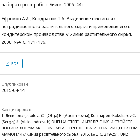
лабораторных работ. Бийск, 2006. 44 с.
Ефремов А.А., Кондратюк Т.А. Выделение пектина из
нетрадиционного растительного сырья и применение его в
кондитерском производстве // Химия растительного сырья.
2008. №4. С. 171–176.
PDF
Опубликован
2015-04-14
Как цитировать
1. Лепилова (Lepilova)О. (Ol’ga) В. (Vladimirovna), Кокшаров (Koksharov)С.
(Sergej) А. (Aleksandrovich) ОЦЕНКА СТЕПЕНИ ИЗВЛЕЧЕНИЯ И СВОЙСТВ
ПЕКТИНА ЛОПУХА ARCTIUM LAPPA L. ПРИ ЭКСТРАГИРОВАНИИ ЦИТРАТОМ
АММОНИЯ // Химия растительного сырья, 2015. № 2. С. 249-251. URL: