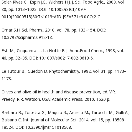
Soler-Rivas C., Espin J.C., Wichers H.J. J. Sci. Food Agric., 2000, vol.
80, pp. 1013–1023. DOI: 10.1002/(SICI)1097-
0010(20000515)80:7<1013::AID-JSFA571>3.0.CO;2-C.
Omar S.H. Sci. Pharm., 2010, vol. 78, pp. 133–154. DOI:
10.3797/scipharm.0912-18.
Esti M., Cinquanta L., La Notte E. J. Agric.Food Chem., 1998, vol.
46, pp. 32–35. DOI: 10.1007/s00217-002-0619-6.
Le Tutour B., Guedon D. Phytochemistry, 1992, vol. 31, pp. 1173–
1178.
Olives and olive oil in health and disease prevention, ed. V.R.
Preedy, R.R. Watson. USA: Academic Press, 2010, 1520 р.
Barbaro B., Toitetta G., Maggio R., Arciello M., Tarocchi M., Galli A.,
Balsano C. Int. Journal of Molecular Sci., 2014, vol. 15, pp. 18508–
18524. DOI: 10.3390/ijms151018508.