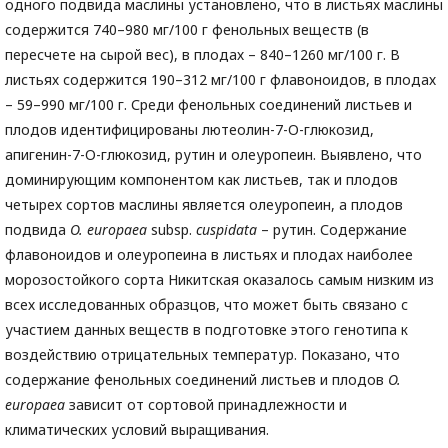
одного подвида маслины установлено, что в листьях маслины
содержится 740–980 мг/100 г фенольных веществ (в
пересчете на сырой вес), в плодах – 840–1260 мг/100 г. В
листьях содержится 190–312 мг/100 г флавоноидов, в плодах
– 59–990 мг/100 г. Среди фенольных соединений листьев и
плодов идентифицированы лютеолин-7-О-глюкозид,
апигенин-7-О-глюкозид, рутин и олеуропеин. Выявлено, что
доминирующим компонентом как листьев, так и плодов
четырех сортов маслины является олеуропеин, а плодов
подвида
O
.
europaea
subsp.
cuspidata
– рутин. Содержание
флавоноидов и олеуропеина в листьях и плодах наиболее
морозостойкого сорта Никитская оказалось самым низким из
всех исследованных образцов, что может быть связано с
участием данных веществ в подготовке этого генотипа к
воздействию отрицательных температур. Показано, что
содержание фенольных соединений листьев и плодов
O
.
europaea
зависит от сортовой принадлежности и
климатических условий выращивания.