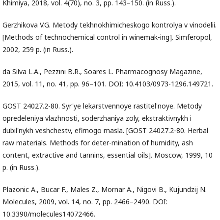
Khimiya, 2018, vol. 4(70), no. 3, pp. 143–150. (in Russ.).
Gerzhikova V.G. Metody tekhnokhimicheskogo kontrolya v vinodelii.
[Methods of technochemical control in winemak-ing]. Simferopol,
2002, 259 p. (in Russ.).
da Silva L.A., Pezzini B.R., Soares L. Pharmacognosy Magazine,
2015, vol. 11, no. 41, pp. 96–101. DOI: 10.4103/0973-1296.149721.
GOST 24027.2-80. Syr'ye lekarstvennoye rastitel'noye. Metody
opredeleniya vlazhnosti, soderzhaniya zoly, ekstraktivnykh i
dubil'nykh veshchestv, efirnogo masla. [GOST 24027.2-80. Herbal
raw materials. Methods for deter-mination of humidity, ash
content, extractive and tannins, essential oils]. Moscow, 1999, 10
p. (in Russ.).
Plazonic A., Bucar F., Males Z., Mornar A., Nigovi B., Kujundzij N.
Molecules, 2009, vol. 14, no. 7, pp. 2466–2490. DOI:
10.3390/molecules14072466.