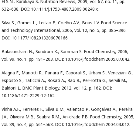
El S.N., Karakaya S. Nutrition Reviews, 2009, vol. 67, no. 11, pp.
632–638. DOI: 10.1111/j.1753-4887.2009.00248.x.
Silva S., Gomes L., Leitao F., Coelho A.V., Boas L.V. Food Science
and Technology International, 2006, vol. 12, no. 5, pp. 385–396.
DOI: 10.1177/1082013206070166.
Balasundram N., Sundram K., Samman S. Food Chemistry, 2006,
vol. 99, no. 1, pp. 191–203. DOI: 10.1016/j.foodchem.2005.07.042.
Alagna F., Mariotti R., Panara F., Caporali S., Urbani S., Veneziani G.,
Esposto S., Taticchi A., Rosati A., Rao R., Per-rotta G., Servili M.,
Baldoni L. BMC Plant Biology, 2012, vol. 12, p. 162. DOI:
10.1186/1471-2229-12-162.
Vinha A.F., Ferreres F., Silva B.M., Valentão P., Gonçalves A., Pereira
J.A., Oliveira M.B., Seabra R.M., An-drade P.B. Food Chemistry, 2005,
vol. 89, no. 4, pp. 561–568. DOI: 10.1016/j.foodchem.2004.03.012.