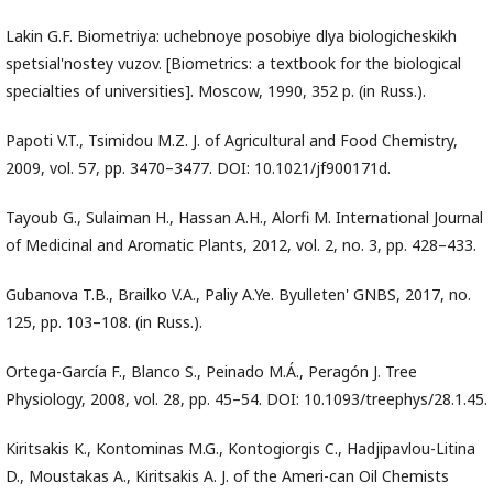
Lakin G.F. Biometriya: uchebnoye posobiye dlya biologicheskikh
spetsial'nostey vuzov. [Biometrics: a textbook for the biological
specialties of universities]. Moscow, 1990, 352 p. (in Russ.).
Papoti V.T., Tsimidou M.Z. J. of Agricultural and Food Chemistry,
2009, vol. 57, pp. 3470–3477. DOI: 10.1021/jf900171d.
Tayoub G., Sulaiman H., Hassan A.H., Alorfi M. International Journal
of Medicinal and Aromatic Plants, 2012, vol. 2, no. 3, pp. 428–433.
Gubanova T.B., Brailko V.A., Paliy A.Ye. Byulleten' GNBS, 2017, no.
125, pp. 103–108. (in Russ.).
Ortega-García F., Blanco S., Peinado M.Á., Peragón J. Tree
Physiology, 2008, vol. 28, pp. 45–54. DOI: 10.1093/treephys/28.1.45.
Kiritsakis K., Kontominas M.G., Kontogiorgis C., Hadjipavlou-Litina
D., Moustakas A., Kiritsakis A. J. of the Ameri-can Oil Chemists