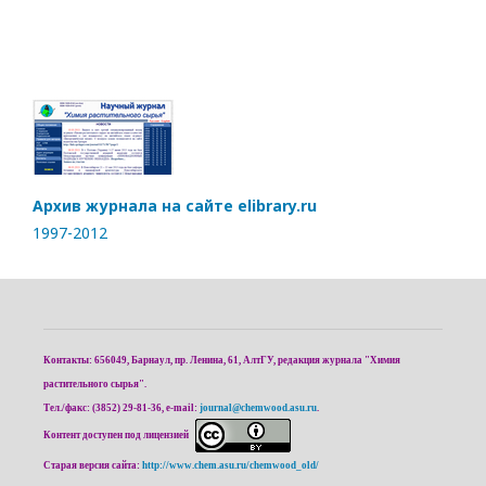
Архив журнала на сайте elibrary.ru
1997-2012
Контакты: 656049, Барнаул, пр. Ленина, 61, АлтГУ, редакция журнала "Химия
растительного сырья".
Тел./факс: (3852) 29-81-36, e-mail:
journal@chemwood.asu.ru
.
Контент доступен под лицензией
Старая версия сайта:
http://www.chem.asu.ru/chemwood_old/