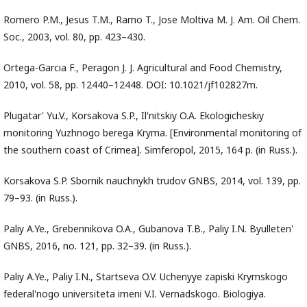
Romero P.M., Jesus T.M., Ramo T., Jose Moltiva M. J. Am. Oil Chem.
Soc., 2003, vol. 80, pp. 423–430.
Ortega-Garcıa F., Peragon J. J. Agricultural and Food Chemistry,
2010, vol. 58, pp. 12440–12448. DOI: 10.1021/jf102827m.
Plugatar' Yu.V., Korsakova S.P., Il'nitskiy O.A. Ekologicheskiy
monitoring Yuzhnogo berega Kryma. [Environmental monitoring of
the southern coast of Crimea]. Simferopol, 2015, 164 p. (in Russ.).
Korsakova S.P. Sbornik nauchnykh trudov GNBS, 2014, vol. 139, pp.
79–93. (in Russ.).
Paliy A.Ye., Grebennikova O.A., Gubanova T.B., Paliy I.N. Byulleten'
GNBS, 2016, no. 121, pp. 32–39. (in Russ.).
Paliy A.Ye., Paliy I.N., Startseva O.V. Uchenyye zapiski Krymskogo
federal'nogo universiteta imeni V.I. Vernadskogo. Biologiya.