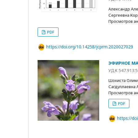
Александр Але
Сергеевна Кор
Просмотров анн
PDF
https://doi.org/10.14258/jcprm.2020027029
ЭФИРНОЕ МА
УДК 547.913:5
Шохиста Олимо
Сагдуллаевна 
Просмотров анн
PDF
https://d