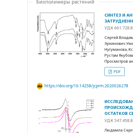
Биополимеры растений
СИНТЕЗ И А
ЗАТРУДНЕН
УДК 661.728.8
Сергей Владим
Эркинович Ума
Нугуманова, К
Рустам Якубо
Просмотров анн
PDF
https://doi.org/10.14258/jcprm.2020026278
ИССЛЕДОВАН
ПРОИСХОЖДЕ
ОСТАТКОВ С
УДК 547.458.8
Людмила Серге