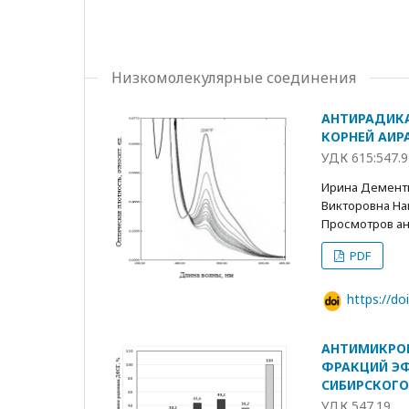
Низкомолекулярные соединения
АНТИРАДИК
КОРНЕЙ АИР
УДК 615:547.
Ирина Дементь
Викторовна Н
Просмотров анн
PDF
https://d
АНТИМИКРОБ
ФРАКЦИЙ ЭФ
СИБИРСКОГО
УДК 547.19