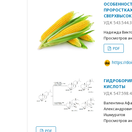
ОСОБЕННОСТ
ПРОРОСТКАХ
СВЕРХВЫСО
УДК 543.544.3
Надежда Викт
Просмотров анн
PDF
https://d
ГИДРОБОРИР
КИСЛОТЫ
УДК 547.598.4
Валентина Афа
Александрович
Ишмуратов
Просмотров анн
PDF