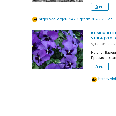
PDF
https://doi.org/10.14258/jcprm.2020025622
КОМПОНЕНТН
VIOLA (VIO
УДК 581.6:582
Наталья Валер
Просмотров анн
PDF
https://d