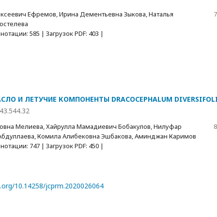
ксеевич Ефремов, Ирина Дементьевна Зыкова, Наталья
7
остелева
отации: 585 | Загрузок PDF: 403 |
СЛО И ЛЕТУЧИЕ КОМПОНЕНТЫ DRACOCEPHALUM DIVERSIFOL
43.544.32
вна Мелиева, Хайрулла Мамадиевич Бобакулов, Нилуфар
8
Абдуллаева, Комила Алибековна Эшбакова, Аминджан Каримов
отации: 747 | Загрузок PDF: 450 |
oi.org/10.14258/jcprm.2020026064