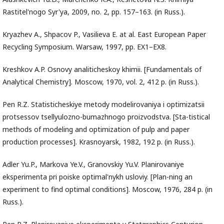
Rastitel'nogo Syr'ya, 2009, no. 2, pp. 157–163. (in Russ.).
Kryazhev A., Shpacov P., Vasilieva Е. at al. East European Paper
Recycling Symposium. Warsaw, 1997, pp. EX1–EX8.
Kreshkov A.P. Osnovy analiticheskoy khimii. [Fundamentals of
Analytical Chemistry]. Moscow, 1970, vol. 2, 412 p. (in Russ.).
Pen R.Z. Statisticheskiye metody modelirovaniya i optimizatsii
protsessov tsellyulozno-bumazhnogo proizvodstva. [Sta-tistical
methods of modeling and optimization of pulp and paper
production processes]. Krasnoyarsk, 1982, 192 p. (in Russ.).
Adler Yu.P., Markova Ye.V., Granovskiy Yu.V. Planirovaniye
eksperimenta pri poiske optimal'nykh usloviy. [Plan-ning an
experiment to find optimal conditions]. Moscow, 1976, 284 p. (in
Russ.).