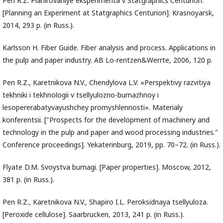
Pen R.Z. Planirovaniye eksperimenta v Statgraphics Centurion.
[Planning an Experiment at Statgraphics Centurion]. Krasnoyarsk,
2014, 293 p. (in Russ.).
Karlsson H. Fiber Guide. Fiber analysis and process. Applications in
the pulp and paper industry. AB Lo-rentzen&Werrte, 2006, 120 p.
Pen R.Z., Karetnikova N.V., Chendylova L.V. «Perspektivy razvitiya
tekhniki i tekhnologii v tsellyulozno-bumazhnoy i
lesopererabatyvayushchey promyshlennosti». Materialy
konferentsii. ["Prospects for the development of machinery and
technology in the pulp and paper and wood processing industries."
Conference proceedings]. Yekaterinburg, 2019, pp. 70–72. (in Russ.).
Flyate D.M. Svoystva bumagi. [Paper properties]. Moscow, 2012,
381 p. (in Russ.).
Pen R.Z., Karetnikova N.V., Shapiro I.L. Peroksidnaya tsellyuloza.
[Peroxide cellulose]. Saarbrucken, 2013, 241 p. (in Russ.).