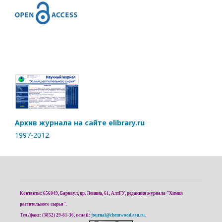
Архив журнала на сайте elibrary.ru
1997-2012
Контакты: 656049, Барнаул, пр. Ленина, 61, АлтГУ, редакция журнала "Химия
растительного сырья".
Тел./факс: (3852) 29-81-36, e-mail:
journal@chemwood.asu.ru
.