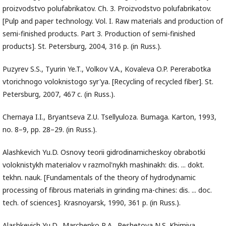
proizvodstvo polufabrikatov. Ch. 3. Proizvodstvo polufabrikatov.
[Pulp and paper technology. Vol. I. Raw materials and production of
semi-finished products. Part 3. Production of semi-finished
products]. St. Petersburg, 2004, 316 p. (in Russ.).
Puzyrev S.S., Tyurin Ye.T., Volkov V.A., Kovaleva O.P. Pererabotka
vtorichnogo voloknistogo syr'ya. [Recycling of recycled fiber]. St.
Petersburg, 2007, 467 с. (in Russ.).
Chernaya I.I., Bryantseva Z.U. Tsellyuloza. Bumaga. Karton, 1993,
no. 8–9, pp. 28–29. (in Russ.).
Alashkevich Yu.D. Osnovy teorii gidrodinamicheskoy obrabotki
voloknistykh materialov v razmol'nykh mashinakh: dis. ... dokt.
tekhn. nauk. [Fundamentals of the theory of hydrodynamic
processing of fibrous materials in grinding ma-chines: dis. ... doc.
tech. of sciences]. Krasnoyarsk, 1990, 361 p. (in Russ.).
Alashkevich Yu.D., Marchenko R.A., Reshetova N.S. Khimiya