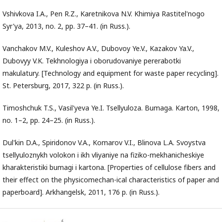
Vshivkova I.A., Pen R.Z., Karetnikova N.V. Khimiya Rastitel'nogo
Syr'ya, 2013, no. 2, pp. 37–41. (in Russ.).
Vanchakov M.V., Kuleshov A.V., Dubovoy Ye.V., Kazakov Ya.V.,
Dubovyy V.K. Tekhnologiya i oborudovaniye pererabotki
makulatury. [Technology and equipment for waste paper recycling].
St. Petersburg, 2017, 322 p. (in Russ.).
Timoshchuk T.S., Vasil'yeva Ye.I. Tsellyuloza. Bumaga. Karton, 1998,
no. 1–2, pp. 24–25. (in Russ.).
Dul'kin D.A., Spiridonov V.A., Komarov V.I., Blinova L.A. Svoystva
tsellyuloznykh volokon i ikh vliyaniye na fiziko-mekhanicheskiye
kharakteristiki bumagi i kartona. [Properties of cellulose fibers and
their effect on the physicomechan-ical characteristics of paper and
paperboard]. Arkhangelsk, 2011, 176 p. (in Russ.).