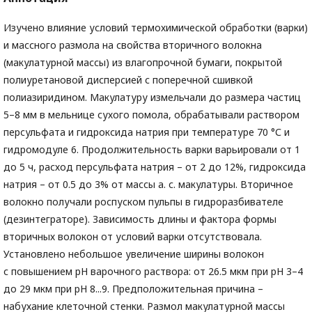
Изучено влияние условий термохимической обработки (варки)
и массного размола на свойства вторичного волокна
(макулатурной массы) из влагопрочной бумаги, покрытой
полиуретановой дисперсией с поперечной сшивкой
полиазиридином. Макулатуру измельчали до размера частиц
5–8 мм в мельнице сухого помола, обрабатывали раствором
персульфата и гидроксида натрия при температуре 70 °С и
гидромодуле 6. Продолжительность варки варьировали от 1
до 5 ч, расход персульфата натрия – от 2 до 12%, гидроксида
натрия – от 0.5 до 3% от массы а. с. макулатуры. Вторичное
волокно получали роспуском пульпы в гидроразбивателе
(дезинтеграторе). Зависимость длины и фактора формы
вторичных волокон от условий варки отсутствовала.
Установлено небольшое увеличение ширины волокон
с повышением рН варочного раствора: от 26.5 мкм при рН 3–4
до 29 мкм при рН 8...9. Предположительная причина –
набухание клеточной стенки. Размол макулатурной массы