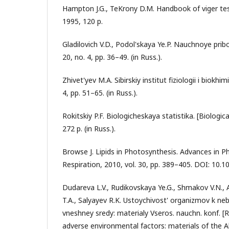
Hampton J.G., TeKrony D.M. Handbook of viger te
1995, 120 p.
Gladilovich V.D., Podol'skaya Ye.P. Nauchnoye prib
20, no. 4, pp. 36–49. (in Russ.).
Zhivet'yev M.A. Sibirskiy institut fiziologii i biokhim
4, pp. 51–65. (in Russ.).
Rokitskiy P.F. Biologicheskaya statistika. [Biologica
272 p. (in Russ.).
Browse J. Lipids in Photosynthesis. Advances in 
Respiration, 2010, vol. 30, pp. 389–405. DOI: 10.
Dudareva L.V., Rudikovskaya Ye.G., Shmakov V.N., 
T.A., Salyayev R.K. Ustoychivost' organizmov k n
vneshney sredy: materialy Vseros. nauchn. konf. [
adverse environmental factors: materials of the Al