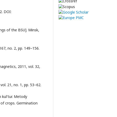
12. DOI:
ings of the BSU]. Minsk,
 167, no. 2, pp. 149–156.
agnetics, 2011, vol. 32,
ol. 21, no. 1, pp. 53–62.
kul'tur. Metody
 of crops. Germination