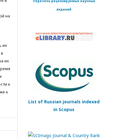
ее в
Перечень рецензируемых научных
изданий
ой на
ь их
 в
на их
время
м
сти к
же к
List of Russian journals indexed
in Scopus