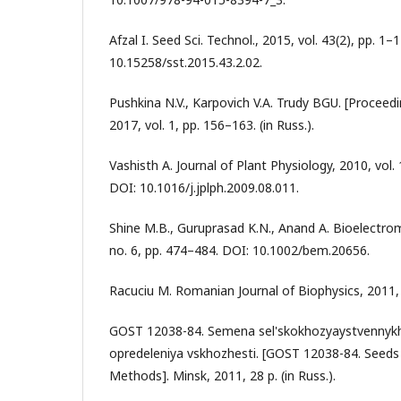
Afzal I. Seed Sci. Technol., 2015, vol. 43(2), pp. 1–
10.15258/sst.2015.43.2.02.
Pushkina N.V., Karpovich V.A. Trudy BGU. [Proceed
2017, vol. 1, pp. 156–163. (in Russ.).
Vashisth A. Journal of Plant Physiology, 2010, vol.
DOI: 10.1016/j.jplph.2009.08.011.
Shine M.B., Guruprasad K.N., Anand A. Bioelectrom
no. 6, pp. 474–484. DOI: 10.1002/bem.20656.
Racuciu M. Romanian Journal of Biophysics, 2011, v
GOST 12038-84. Semena sel'skokhozyaystvennykh 
opredeleniya vskhozhesti. [GOST 12038-84. Seeds
Methods]. Minsk, 2011, 28 p. (in Russ.).