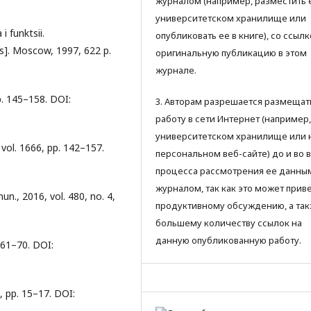
журналом (например, разместить 
университетском хранилище или
 funktsii.
опубликовать ее в книге), со ссылк
s]. Moscow, 1997, 622 p.
оригинальную публикацию в этом
журнале.
p. 145–158. DOI:
3. Авторам разрешается размещат
работу в сети Интернет (например,
университетском хранилище или 
 vol. 1666, pp. 142–157.
персональном веб-сайте) до и во 
процесса рассмотрения ее данны
журналом, так как это может приве
., 2016, vol. 480, no. 4,
продуктивному обсуждению, а так
большему количеству ссылок на
данную опубликованную работу.
 361–70. DOI:
, pp. 15–17. DOI: