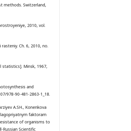
st methods. Switzerland,
orostroyeniye, 2010, vol.
ii rasteniy. Ch. 6, 2010, no.
l statistics]. Minsk, 1967,
Photosynthesis and
1007/978-90-481-2863-1_18.
Arziyev A.SH., Konenkova
eblagopriyatnym faktoram
Resistance of organisms to
l-Russian Scientific