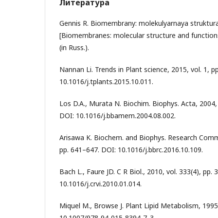
Литература
Gennis R. Biomembrany: molekulyarnaya struktura i
[Biomembranes: molecular structure and function
(in Russ.).
Nannan Li. Trends in Plant science, 2015, vol. 1, p
10.1016/j.tplants.2015.10.011.
Los D.A., Murata N. Biochim. Biophys. Acta, 2004,
DOI: 10.1016/j.bbamem.2004.08.002.
Arisawa K. Biochem. and Biophys. Research Commun
pp. 641–647. DOI: 10.1016/j.bbrc.2016.10.109.
Bach L., Faure JD. C R Biol., 2010, vol. 333(4), pp.
10.1016/j.crvi.2010.01.014.
Miquel M., Browse J. Plant Lipid Metabolism, 1995
10.1007/978-94-015-8394-7_3.