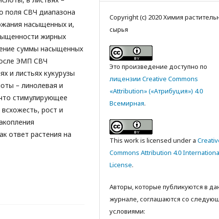
о поля СВЧ диапазона
Copyright (c) 2020 Химия раститель
ржания насыщенных и,
сырья
асыщенности жирных
шение суммы насыщенных
после ЭМП СВЧ
Это произведение доступно по
ях и листьях кукурузы
лицензии Creative Commons
оты – линолевая и
«Attribution» («Атрибуция») 4.0
, что стимулирующее
Всемирная
.
всхожесть, рост и
накопления
ак ответ растения на
This work is licensed under a
Creativ
Commons Attribution 4.0 Internationa
License
.
Авторы, которые публикуются в д
журнале, соглашаются со следую
условиями: