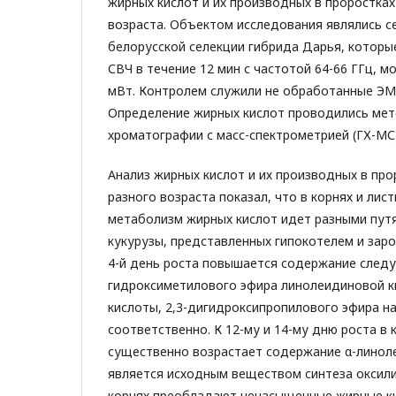
жирных кислот и их производных в проростках
возраста. Объектом исследования являлись с
белорусской селекции гибрида Дарья, котор
СВЧ в течение 12 мин с частотой 64-66 ГГц, 
мВт. Контролем служили не обработанные ЭМ
Определение жирных кислот проводились ме
хроматографии с масс-спектрометрией (ГХ-МС)
Анализ жирных кислот и их производных в про
разного возраста показал, что в корнях и лис
метаболизм жирных кислот идет разными путя
кукурузы, представленных гипокотелем и за
4-й день роста повышается содержание след
гидроксиметилового эфира линолеидиновой к
кислоты, 2,3-дигидроксипропилового эфира на 
соответственно. К 12-му и 14-му дню роста в 
существенно возрастает содержание α-линол
является исходным веществом синтеза оксили
корнях преобладают ненасыщенные жирные ки