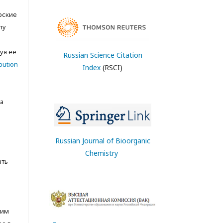
орские
лу
с
уя ее
Russian Science Citation
bution
Index
(RSCI)
а
Russian Journal of Bioorganic
Chemistry
ать
тим