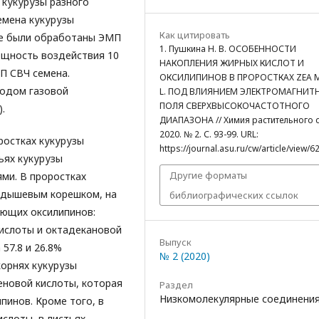
 кукурузы разного
емена кукурузы
Как цитировать
ые были обработаны ЭМП
1. Пушкина Н. В. ОСОБЕННОСТИ
мощность воздействия 10
НАКОПЛЕНИЯ ЖИРНЫХ КИСЛОТ И
П СВЧ семена.
ОКСИЛИПИНОВ В ПРОРОСТКАХ ZEA 
тодом газовой
L. ПОД ВЛИЯНИЕМ ЭЛЕКТРОМАГНИТ
ПОЛЯ СВЕРХВЫСОКОЧАСТОТНОГО
.
ДИАПАЗОНА // Химия растительного 
2020. № 2. С. 93-99. URL:
ростках кукурузы
https://journal.asu.ru/cw/article/view/6
тьях кукурузы
Другие форматы
ми. В проростках
родышевым корешком, на
библиографических ссылок
ующих оксилипинов:
ислоты и октадекановой
Выпуск
57.8 и 26.8%
№ 2 (2020)
корнях кукурузы
еновой кислоты, которая
Раздел
Низкомолекулярные соединени
пинов. Кроме того, в
слоты, в листьях –