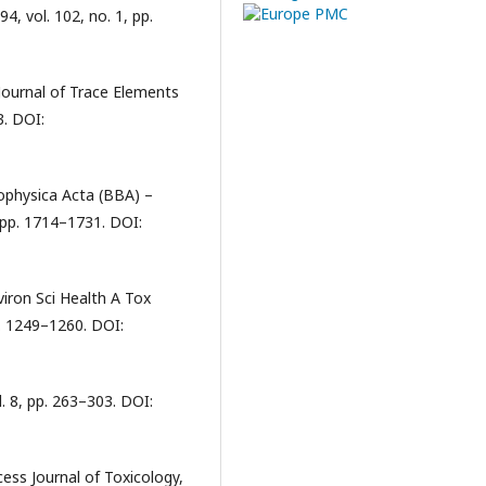
4, vol. 102, no. 1, pp.
. Journal of Trace Elements
3. DOI:
Biophysica Acta (BBA) –
 pp. 1714–1731. DOI:
viron Sci Health A Tox
p. 1249–1260. DOI:
l. 8, pp. 263–303. DOI:
ss Journal of Toxicology,