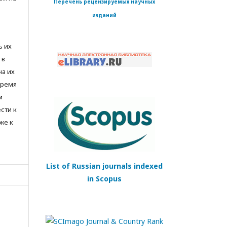
Перечень рецензируемых научных
изданий
ь их
 в
на их
время
м
сти к
же к
List of Russian journals indexed
in Scopus