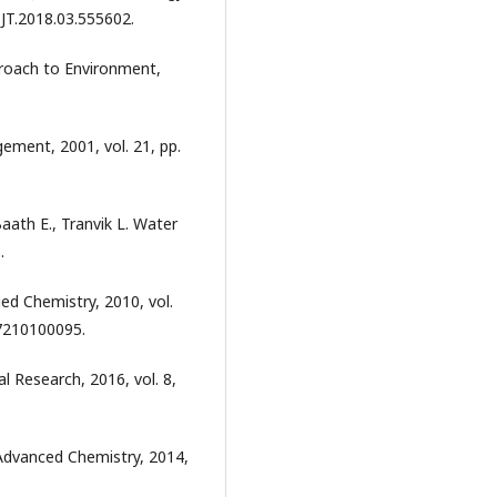
AJT.2018.03.555602.
pproach to Environment,
gement, 2001, vol. 21, pp.
aath E., Tranvik L. Water
.
ied Chemistry, 2010, vol.
27210100095.
 Research, 2016, vol. 8,
f Advanced Chemistry, 2014,