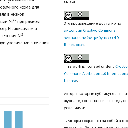
сырья
ловичного жома для
еля в низкой
2+
ции Ni
при разном
Это произведение доступно по
тся pH зависимым и
лицензии Creative Commons
2+
влечения Ni
«Attribution» («Атрибуция») 4.0
ри увеличении значения
Всемирная
.
This work is licensed under a
Creativ
Commons Attribution 4.0 Internationa
License
.
Авторы, которые публикуются в д
журнале, соглашаются со следую
условиями:
1. Авторы сохраняют за собой авт
права на работу и передают журна