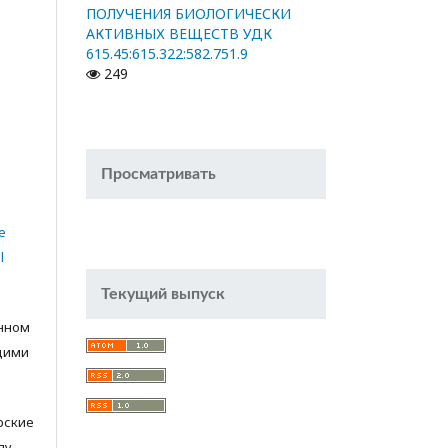
ПОЛУЧЕНИЯ БИОЛОГИЧЕСКИ
АКТИВНЫХ ВЕЩЕСТВ УДК
615.45:615.322:582.751.9
249
Просматривать
e
l
Текущий выпуск
анном
щими
орские
лу