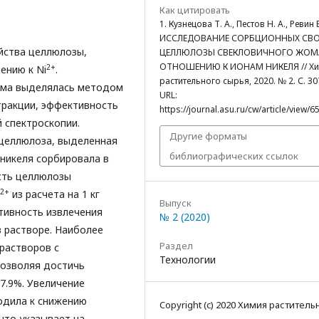
Как цитировать
1. Кузнецова Т. А., Пестов Н. А., Ревин В
ИССЛЕДОВАНИЕ СОРБЦИОННЫХ СВ
йства целлюлозы,
ЦЕЛЛЮЛОЗЫ СВЕКЛОВИЧНОГО ЖОМ
ОТНОШЕНИЮ К ИОНАМ НИКЕЛЯ // Х
2+
ению к Ni
.
растительного сырья, 2020. № 2. С. 30
ома выделялась методом
URL:
тракции, эффективность
https://journal.asu.ru/cw/article/view/6
 спектроскопии.
Другие форматы
 целлюлоза, выделенная
библиографических ссылок
 никеля сорбировала в
сть целлюлозы
2+
из расчета на 1 кг
Выпуск
тивность извлечения
№ 2 (2020)
 растворе. Наиболее
Раздел
растворов с
Технологии
позволяя достичь
7.9%. Увеличение
одила к снижению
Copyright (c) 2020 Химия раститель
 что указывает на