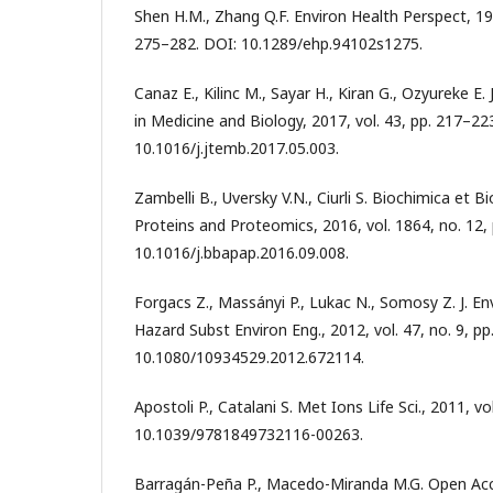
Shen H.M., Zhang Q.F. Environ Health Perspect, 199
275–282. DOI: 10.1289/ehp.94102s1275.
Canaz E., Kilinc M., Sayar H., Kiran G., Ozyureke E
in Medicine and Biology, 2017, vol. 43, pp. 217–22
10.1016/j.jtemb.2017.05.003.
Zambelli B., Uversky V.N., Ciurli S. Biochimica et 
Proteins and Proteomics, 2016, vol. 1864, no. 12,
10.1016/j.bbapap.2016.09.008.
Forgacs Z., Massányi P., Lukac N., Somosy Z. J. En
Hazard Subst Environ Eng., 2012, vol. 47, no. 9, p
10.1080/10934529.2012.672114.
Apostoli P., Catalani S. Met Ions Life Sci., 2011, vo
10.1039/9781849732116-00263.
Barragán-Peña P., Macedo-Miranda M.G. Open Acce