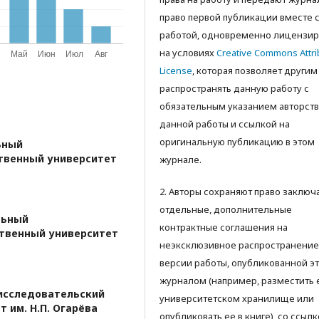
право первой публикации вместе 
работой, одновременно лицензир
на условиях
Creative Commons Attri
License
, которая позволяет другим
распространять данную работу с
обязательным указанием авторств
данной работы и ссылкой на
оригинальную публикацию в этом
ьный
твенный университет
журнале.
2. Авторы сохраняют право заключ
отдельные, дополнительные
льный
контрактные соглашения на
твенный университет
неэксклюзивное распространение
версии работы, опубликованной э
журналом (например, разместить 
исследовательский
университетском хранилище или
 им. Н.П. Огарёва
опубликовать ее в книге), со ссылк