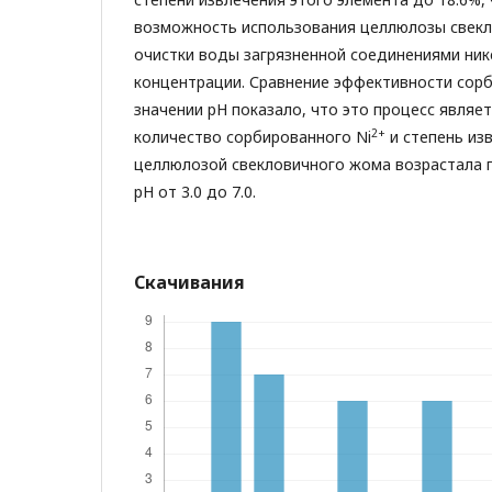
возможность использования целлюлозы свек
очистки воды загрязненной соединениями ник
концентрации. Сравнение эффективности сорб
значении pH показало, что это процесс являе
2+
количество сорбированного Ni
и степень из
целлюлозой свекловичного жома возрастала п
рН от 3.0 до 7.0.
Скачивания