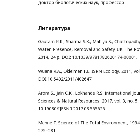
доктор биологических наук, профессор
Литература
Gautam R.K., Sharma S.K., Mahiya S., Chattopadh
Water: Presence, Removal and Safety. UK: The Roy
2014, 24 p. DOI: 10.1039/9781782620174-00001.
Wuana R.A., Okieimen F.E. ISRN Ecology, 2011, vol.
DOI:10.5402/2011/402647.
Arora S., Jain C.K., Lokhande R.S. International Jo
Sciences & Natural Resources, 2017, vol. 3, no. 5,
10.19080/IJESNR.2017.03.555625.
Menné T. Science of The Total Environment, 1994, 
275–281.