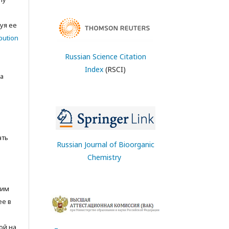
с
уя ее
bution
Russian Science Citation
Index
(RSCI)
а
ать
Russian Journal of Bioorganic
Chemistry
тим
ее в
ой на