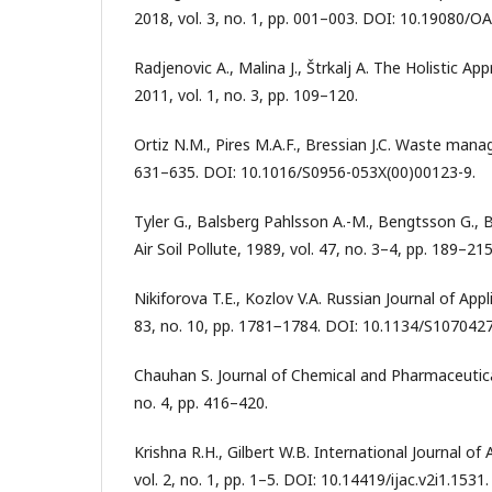
2018, vol. 3, no. 1, pp. 001–003. DOI: 10.19080/O
Radjenovic A., Malina J., Štrkalj A. The Holistic A
2011, vol. 1, no. 3, pp. 109–120.
Ortiz N.M., Pires M.A.F., Bressian J.C. Waste mana
631–635. DOI: 10.1016/S0956-053X(00)00123-9.
Тyler G., Balsberg Pahlsson A.-M., Bengtsson G., B
Air Soil Pollute, 1989, vol. 47, no. 3–4, pp. 189–215
Nikiforova T.E., Kozlov V.A. Russian Journal of Appl
83, no. 10, pp. 1781−1784. DOI: 10.1134/S10704
Chauhan S. Journal of Chemical and Pharmaceutical
no. 4, pp. 416–420.
Krishna R.H., Gilbert W.B. International Journal o
vol. 2, no. 1, pp. 1–5. DOI: 10.14419/ijac.v2i1.1531.