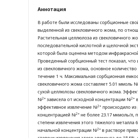
Аннотация
В работе были исследованы сорбционные сво
выделенной из свекловичного жома, по отнош
Растительная целлюлоза из свекловичного ж
последовательной кислотной и щелочной экс
которой была оценена методом инфракрасной
Проведенный сорбционный тест показал, что
из свекловичного жома, основное количество
течение 1 ч. Максимальная сорбционная емко
свекловичного жома составляет 5.01 ммоль Ni
сухой целлюлозы свекловичного жома. Эффек
2+
2+
Ni
зависела от исходной концентрации Ni
в
2+
эффективное извлечение Ni
происходило из 
2+
концентрацией Ni
не более 23.17 мкмоль/л, 
степени извлечения этого тяжелого металла 6
2+
начальной концентрации Ni
в растворе прив
степени извлечения этого элемента до 18.6%,