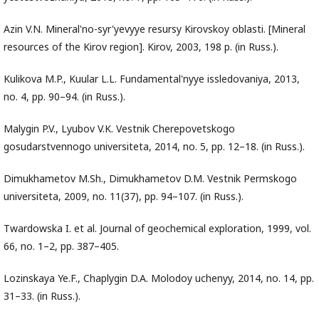
Azin V.N. Mineral'no-syr'yevyye resursy Kirovskoy oblasti. [Mineral
resources of the Kirov region]. Kirov, 2003, 198 p. (in Russ.).
Kulikova M.P., Kuular L.L. Fundamental'nyye issledovaniya, 2013,
no. 4, pp. 90–94. (in Russ.).
Malygin P.V., Lyubov V.K. Vestnik Cherepovetskogo
gosudarstvennogo universiteta, 2014, no. 5, pp. 12–18. (in Russ.).
Dimukhametov M.Sh., Dimukhametov D.M. Vestnik Permskogo
universiteta, 2009, no. 11(37), pp. 94–107. (in Russ.).
Twardowska I. et al. Journal of geochemical exploration, 1999, vol.
66, no. 1–2, pp. 387–405.
Lozinskaya Ye.F., Chaplygin D.A. Molodoy uchenyy, 2014, no. 14, pp.
31–33. (in Russ.).