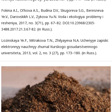
Fokina A.I., Ol'kova A.S., Budina D.V., Skugoreva S.G., Beresneva
Ye.V., Darovskikh L.V., Zykova Yu.N. Voda i ekologiya: problemy i
resheniya, 2017, no. 3(71), pp. 67–82. DOI:10.23968/2305-
3488.2017.21.3.67-82. (in Russ.).
Lozinskaya Ye.F., Mitrakova T.N., Zhilyayeva N.A. Uchenyye zapiski:
elektronnyy nauchnyy zhurnal Kurskogo gosudarstvennogo
universiteta, 2013, vol. 2, no. 3 (27), pp. 173–180. (in Russ.).