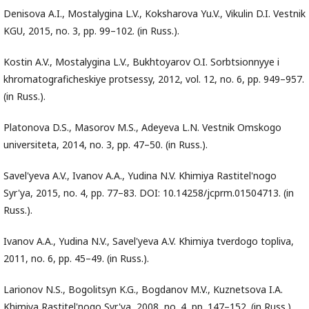
Denisova A.I., Mostalygina L.V., Koksharova Yu.V., Vikulin D.I. Vestnik
KGU, 2015, no. 3, pp. 99–102. (in Russ.).
Kostin A.V., Mostalygina L.V., Bukhtoyarov O.I. Sorbtsionnyye i
khromatograficheskiye protsessy, 2012, vol. 12, no. 6, pp. 949–957.
(in Russ.).
Platonova D.S., Masorov M.S., Adeyeva L.N. Vestnik Omskogo
universiteta, 2014, no. 3, pp. 47–50. (in Russ.).
Savel'yeva A.V., Ivanov A.A., Yudina N.V. Khimiya Rastitel'nogo
Syr'ya, 2015, no. 4, pp. 77–83. DOI: 10.14258/jcprm.01504713. (in
Russ.).
Ivanov A.A., Yudina N.V., Savel'yeva A.V. Khimiya tverdogo topliva,
2011, no. 6, pp. 45–49. (in Russ.).
Larionov N.S., Bogolitsyn K.G., Bogdanov M.V., Kuznetsova I.A.
Khimiya Rastitel'nogo Syr'ya, 2008, no. 4, pp. 147–152. (in Russ.).