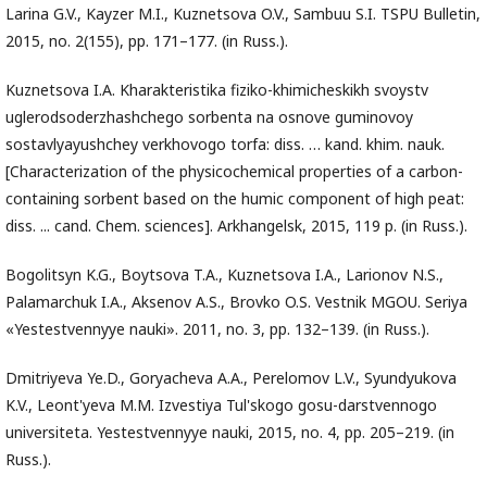
Larina G.V., Kayzer M.I., Kuznetsova O.V., Sambuu S.I. TSPU Bulletin,
2015, no. 2(155), pp. 171–177. (in Russ.).
Kuznetsova I.A. Kharakteristika fiziko-khimicheskikh svoystv
uglerodsoderzhashchego sorbenta na osnove guminovoy
sostavlyayushchey verkhovogo torfa: diss. … kand. khim. nauk.
[Characterization of the physicochemical properties of a carbon-
containing sorbent based on the humic component of high peat:
diss. ... cand. Chem. sciences]. Arkhangelsk, 2015, 119 p. (in Russ.).
Bogolitsyn K.G., Boytsova T.A., Kuznetsova I.A., Larionov N.S.,
Palamarchuk I.A., Aksenov A.S., Brovko O.S. Vestnik MGOU. Seriya
«Yestestvennyye nauki». 2011, no. 3, pp. 132–139. (in Russ.).
Dmitriyeva Ye.D., Goryacheva A.A., Perelomov L.V., Syundyukova
K.V., Leont'yeva M.M. Izvestiya Tul'skogo gosu-darstvennogo
universiteta. Yestestvennyye nauki, 2015, no. 4, pp. 205–219. (in
Russ.).