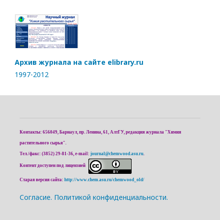
Архив журнала на сайте elibrary.ru
1997-2012
Контакты: 656049, Барнаул, пр. Ленина, 61, АлтГУ, редакция журнала "Химия
растительного сырья".
Тел./факс: (3852) 29-81-36, e-mail:
journal@chemwood.asu.ru
.
Контент доступен под лицензией
Старая версия сайта:
http://www.chem.asu.ru/chemwood_old/
Cогласие.
Политикой конфиденциальности.