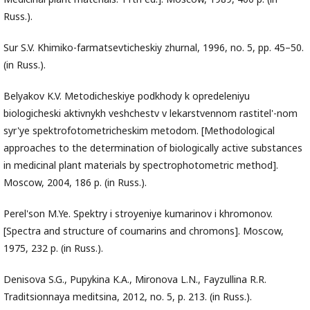
Russ.).
Sur S.V. Khimiko-farmatsevticheskiy zhurnal, 1996, no. 5, pp. 45–50.
(in Russ.).
Belyakov K.V. Metodicheskiye podkhody k opredeleniyu
biologicheski aktivnykh veshchestv v lekarstvennom rastitel'-nom
syr'ye spektrofotometricheskim metodom. [Methodological
approaches to the determination of biologically active substances
in medicinal plant materials by spectrophotometric method].
Moscow, 2004, 186 p. (in Russ.).
Perel'son M.Ye. Spektry i stroyeniye kumarinov i khromonov.
[Spectra and structure of coumarins and chromons]. Moscow,
1975, 232 p. (in Russ.).
Denisova S.G., Pupykina K.A., Mironova L.N., Fayzullina R.R.
Traditsionnaya meditsina, 2012, no. 5, p. 213. (in Russ.).