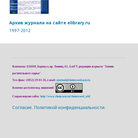
Архив журнала на сайте elibrary.ru
1997-2012
Контакты: 656049, Барнаул, пр. Ленина, 61, АлтГУ, редакция журнала "Химия
растительного сырья".
Тел./факс: (3852) 29-81-36, e-mail:
journal@chemwood.asu.ru
.
Контент доступен под лицензией
Старая версия сайта:
http://www.chem.asu.ru/chemwood_old/
Cогласие.
Политикой конфиденциальности.