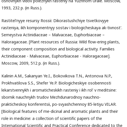
osnovnykh vidov poleznykh rasteniy na Yuzhnom Urale. Moscow,
1993, 232 p. (in Russ.).
Rastitel'nyye resursy Rossii: Dikorastushchiye tsvetkovyye
rasteniya, ikh komponentnyy sostav i biologicheskaya ak-tivnost'.
Semeystva Actinidiaceae – Malvaceae, Euphorbiaceae –
Haloragaceae. [Plant resources of Russia: Wild flow-ering plants,
their component composition and biological activity. Families
Actinidiaceae - Malvaceae, Euphorbiaceae - Haloragaceae].
Moscow, 2009, 512 p. (in Russ.).
Kalinin A.M., Sakanyan Ye.I., Bokovikova T.N., Antonova N.P.,
Prokhvatilova S.S., Shefer Ye.P. Biologicheskiye osobennosti
lekarstvennykh i aromaticheskikh rasteniy i ikh rol' v meditsine:
sbornik nauchnykh trudov Mezhdunarodnoy nauchno-
prakticheskoy konferentsii, po-svyashchennoy 85-letiyu VILAR.
[Biological features of me-dicinal and aromatic plants and their
role in medicine: a collection of scientific papers of the
International Scientific and Practical Conference dedicated to the