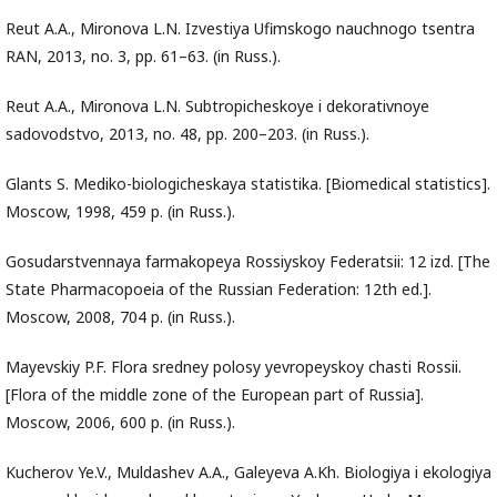
Reut A.A., Mironova L.N. Izvestiya Ufimskogo nauchnogo tsentra
RAN, 2013, no. 3, pp. 61–63. (in Russ.).
Reut A.A., Mironova L.N. Subtropicheskoye i dekorativnoye
sadovodstvo, 2013, no. 48, pp. 200–203. (in Russ.).
Glants S. Mediko-biologicheskaya statistika. [Biomedical statistics].
Moscow, 1998, 459 p. (in Russ.).
Gosudarstvennaya farmakopeya Rossiyskoy Federatsii: 12 izd. [The
State Pharmacopoeia of the Russian Federation: 12th ed.].
Moscow, 2008, 704 p. (in Russ.).
Mayevskiy P.F. Flora sredney polosy yevropeyskoy chasti Rossii.
[Flora of the middle zone of the European part of Russia].
Moscow, 2006, 600 p. (in Russ.).
Kucherov Ye.V., Muldashev A.A., Galeyeva A.Kh. Biologiya i ekologiya