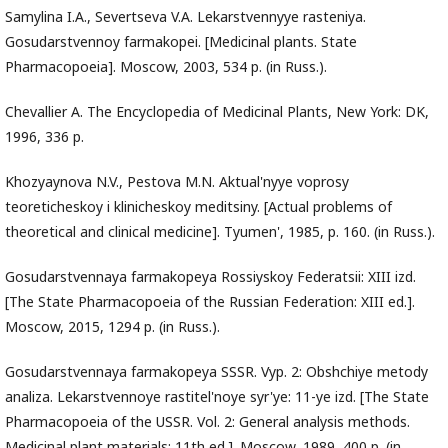
Samylina I.A., Severtseva V.A. Lekarstvennyye rasteniya.
Gosudarstvennoy farmakopei. [Medicinal plants. State
Pharmacopoeia]. Moscow, 2003, 534 p. (in Russ.).
Chevallier A. The Encyclopedia of Medicinal Plants, New York: DK,
1996, 336 p.
Khozyaynova N.V., Pestova M.N. Aktual'nyye voprosy
teoreticheskoy i klinicheskoy meditsiny. [Actual problems of
theoretical and clinical medicine]. Tyumen', 1985, p. 160. (in Russ.).
Gosudarstvennaya farmakopeya Rossiyskoy Federatsii: XIII izd.
[The State Pharmacopoeia of the Russian Federation: XIII ed.].
Moscow, 2015, 1294 p. (in Russ.).
Gosudarstvennaya farmakopeya SSSR. Vyp. 2: Obshchiye metody
analiza. Lekarstvennoye rastitel'noye syr'ye: 11-ye izd. [The State
Pharmacopoeia of the USSR. Vol. 2: General analysis methods.
Medicinal plant materials: 11th ed.]. Moscow, 1989, 400 p. (in