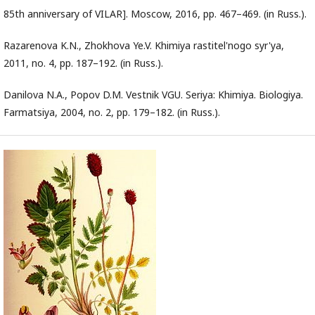
85th anniversary of VILAR]. Moscow, 2016, pp. 467–469. (in Russ.).
Razarenova K.N., Zhokhova Ye.V. Khimiya rastitel'nogo syr'ya,
2011, no. 4, pp. 187–192. (in Russ.).
Danilova N.A., Popov D.M. Vestnik VGU. Seriya: Khimiya. Biologiya.
Farmatsiya, 2004, no. 2, pp. 179–182. (in Russ.).