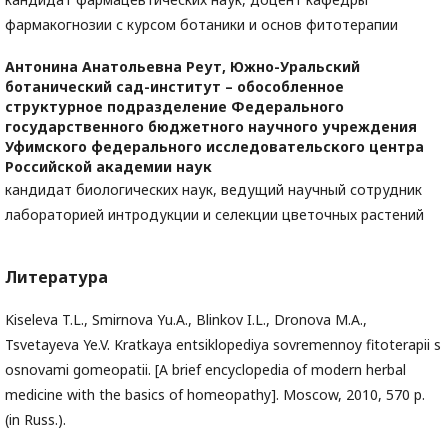
фармакогнозии с курсом ботаники и основ фитотерапии
Антонина Анатольевна Реут,
Южно-Уральский
ботанический сад-институт – обособленное
структурное подразделение Федерального
государственного бюджетного научного учреждения
Уфимского федерального исследовательского центра
Российской академии наук
кандидат биологических наук, ведущий научный сотрудник
лабораторией интродукции и селекции цветочных растений
Литература
Kiseleva T.L., Smirnova Yu.A., Blinkov I.L., Dronova M.A.,
Tsvetayeva Ye.V. Kratkaya entsiklopediya sovremennoy fitoterapii s
osnovami gomeopatii. [A brief encyclopedia of modern herbal
medicine with the basics of homeopathy]. Moscow, 2010, 570 p.
(in Russ.).