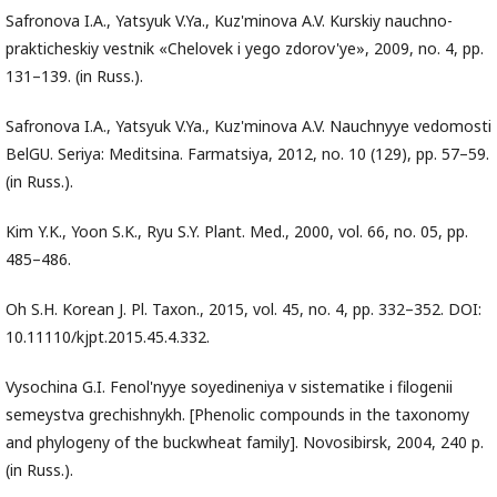
Safronova I.A., Yatsyuk V.Ya., Kuz'minova A.V. Kurskiy nauchno-
prakticheskiy vestnik «Chelovek i yego zdorov'ye», 2009, no. 4, pp.
131–139. (in Russ.).
Safronova I.A., Yatsyuk V.Ya., Kuz'minova A.V. Nauchnyye vedomosti
BelGU. Seriya: Meditsina. Farmatsiya, 2012, no. 10 (129), pp. 57–59.
(in Russ.).
Kim Y.K., Yoon S.K., Ryu S.Y. Plant. Med., 2000, vol. 66, no. 05, pp.
485–486.
Oh S.H. Korean J. Pl. Taxon., 2015, vol. 45, no. 4, pp. 332–352. DOI:
10.11110/kjpt.2015.45.4.332.
Vysochina G.I. Fenol'nyye soyedineniya v sistematike i filogenii
semeystva grechishnykh. [Phenolic compounds in the taxonomy
and phylogeny of the buckwheat family]. Novosibirsk, 2004, 240 p.
(in Russ.).