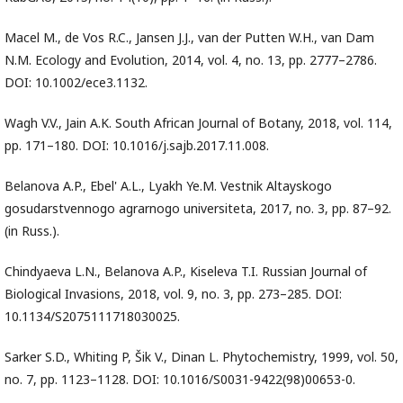
Macel M., de Vos R.C., Jansen J.J., van der Putten W.H., van Dam
N.M. Ecology and Evolution, 2014, vol. 4, no. 13, pp. 2777–2786.
DOI: 10.1002/ece3.1132.
Wagh V.V., Jain A.K. South African Journal of Botany, 2018, vol. 114,
pp. 171–180. DOI: 10.1016/j.sajb.2017.11.008.
Belanova A.P., Ebel' A.L., Lyakh Ye.M. Vestnik Altayskogo
gosudarstvennogo agrarnogo universiteta, 2017, no. 3, pp. 87–92.
(in Russ.).
Chindyaeva L.N., Belanova A.P., Kiseleva T.I. Russian Journal of
Biological Invasions, 2018, vol. 9, no. 3, pp. 273–285. DOI:
10.1134/S2075111718030025.
Sarker S.D., Whiting P, Šik V., Dinan L. Phytochemistry, 1999, vol. 50,
no. 7, pp. 1123–1128. DOI: 10.1016/S0031-9422(98)00653-0.