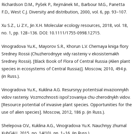
Richardson D.M., Pyšek P., Rejmánek M., Barbour M.G., Panetta
F.D., West C.J. Diversity and distribution, 2000, vol. 6, pp. 93–107.
Xu S.Z., Li Z.Y., Jin X.H. Molecular ecology resources, 2018, vol. 18,
no. 1, pp. 128–136. DOI: 10.1111/1755-0998.12715.
Vinogradova Yu.K., Mayorov S.R., Khorun L.V. Chernaya kniga flory
Sredney Rossii (Chuzherodnyye vidy rasteniy v ekosistemakh
Sredney Rossii). [Black Book of Flora of Central Russia (Alien plant
species in ecosystems of Central Russia)]. Moscow, 2010, 494 p.
(in Russ.).
Vinogradova Yu.K., Kuklina A.G. Resursnyy potentsial invazionnykh
vidov rasteniy. Vozmozhnosti ispol'zovaniya chu-zherodnykh vidov.
[Resource potential of invasive plant species. Opportunities for the
use of alien species]. Moscow, 2012, 186 p. (in Russ.).
Shelepova O.V., Kuklina A.G., Vinogradova Yu.K. Nauchnyy zhurnal
KubGAU, 2015, no. 14(10), pp. 1–16. (in Russ.).