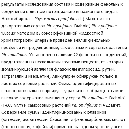
результаты исследования состава и содержание фенольных
соединений в листьях потенциально инвазионного вида г.
Новосибирска –
Physocarpus
opulifolius
(L.) Maxim. и его
декоративных сортов
Ph
. opulifolius
‘Diabolo’
,
Ph
. opulifolius
‘Luteus’ методом высокоэффективной жидкостной
хроматографии. Впервые проведен анализ фенольных
профилей интродукционных, самосевных и сортовых растений
Ph
. opulifolius
. Установлено наличие 22 фенольных соединений,
представленных несколькими группами веществ, из которых
доминирующей являются флавонолы (гиперозид, рутин,
астрагалин и кверцетин). Авикулярин обнаружен только в
листьях сортовых растений. Сумма идентифицированных
флавонолов сильно варьирует у различных образцов, самое
высокое содержание выявлено у сорта
Ph
. opulifolius
‘Diabolo’
(14.68 мг/г) и самосевных растений
Ph
. opulifolius
(14.22 мг/г).
Содержание суммы идентифицированных флавонов
(витексин, изовитексин, байкалин) и фенолкарбоновых кислот
(хлорогеновая, кофейная) примерно на одном уровне у всех