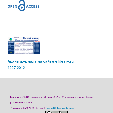
Архив журнала на сайте elibrary.ru
1997-2012
Контакты: 656049, Барнаул, пр. Ленина, 61, АлтГУ, редакция журнала "Химия
растительного сырья".
Тел./факс: (3852) 29-81-36, e-mail:
journal@chemwood.asu.ru
.