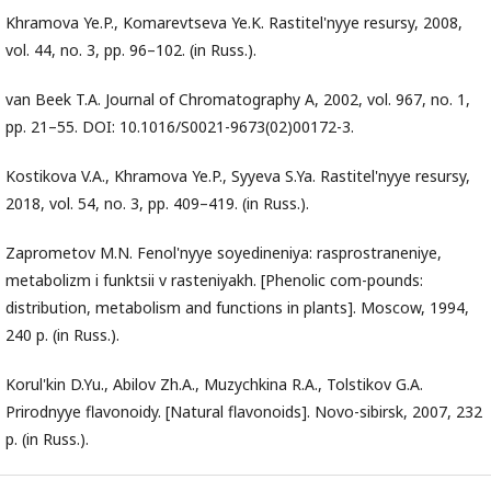
Khramova Ye.P., Komarevtseva Ye.K. Rastitel'nyye resursy, 2008,
vol. 44, no. 3, pp. 96–102. (in Russ.).
van Beek T.A. Journal of Chromatography A, 2002, vol. 967, no. 1,
pp. 21–55. DOI: 10.1016/S0021-9673(02)00172-3.
Kostikova V.A., Khramova Ye.P., Syyeva S.Ya. Rastitel'nyye resursy,
2018, vol. 54, no. 3, pp. 409–419. (in Russ.).
Zaprometov M.N. Fenol'nyye soyedineniya: rasprostraneniye,
metabolizm i funktsii v rasteniyakh. [Phenolic com-pounds:
distribution, metabolism and functions in plants]. Moscow, 1994,
240 p. (in Russ.).
Korul'kin D.Yu., Abilov Zh.A., Muzychkina R.A., Tolstikov G.A.
Prirodnyye flavonoidy. [Natural flavonoids]. Novo-sibirsk, 2007, 232
p. (in Russ.).