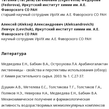
(Fedorova),
Иркутский институт химии им. А.Е.
Фаворского СО РАН
старший научный сотрудник ИрИХ им. А.Е. Фаворского СО РАН
Алексей (Aleksej) Александрович (Aleksandrovich)
Левчук (Levchuk),
Иркутский институт химии им. А.Е.
Фаворского СО РАН
научный сотрудник ИрИХ им. А.Е. Фаворского СО РАН
Литература
Медведева Е.Н., Бабкин В.А., Остроухова Л.А. Арабиногалактан
лиственницы - свойства и перспективы использования (обзор)
// Химия растительного сырья. 2003. № 1. С.27-37.
Душкин А.В., Метелева Е.С., Толстикова Т.Г., Толстиков Г.А.,
Поляков Н.Э., Неверова Н.А., Медведева Е.Н., Бабкин В.А.
Механохимическое получение и фармакологическая
активность водорастворимых межмолекулярных комплексов