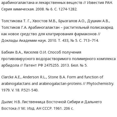
арабиногалактана и лекарственных веществ // Известия РАН.
Серия химическая. 2008. № 6. С. 1274-1282.
Толстикова Т. Г., Хвостов М.В., Брызгалов А.О., Душкин А.В.,
Толстиков Г.А. Арабиногалактан – растительный полисахарид
как новое средство для клатрирования фармаконов //
Доклады Академии наук. 2010. Т. 433, № 5. С. 713–714.
Бабкин В.А., Киселев О.И. Способ получения
противовирусного водорастворимого полимерного комплекса
арбидола // Патент РФ 2475255. 2013. Бюл. № 5.
Clarcke A.E., Anderson R.L., Stone B.A. Form and function of
arabinogalactans and arabinogalactan-proteins // Phytochemistry.
1979. V. 18. P.521-540.
Дылис Н.В. Лиственница Восточной Сибири и Дальнего
Востока // М.: Изд. АН СССР. 1961. 206 с.