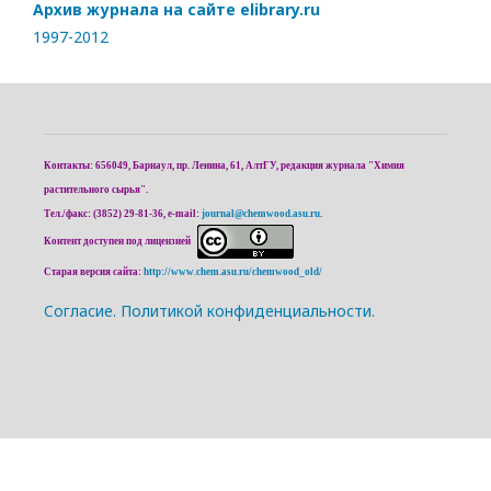
Архив журнала на сайте elibrary.ru
1997-2012
Контакты: 656049, Барнаул, пр. Ленина, 61, АлтГУ, редакция журнала "Химия
растительного сырья".
Тел./факс: (3852) 29-81-36, e-mail:
journal@chemwood.asu.ru
.
Контент доступен под лицензией
Старая версия сайта:
http://www.chem.asu.ru/chemwood_old/
Cогласие.
Политикой конфиденциальности.