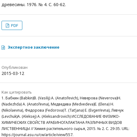
древесины. 1976. № 4. С. 60-62.
PDF
Экспертное заключение
Опубликован
2015-03-12
Как цитировать
1. Бабкин (Babkin)В. (Vasilij) А. (Anatol’evich), Неверова (Neverova)Н.
(Nadezhda) А. (Anatol’evna), Медведева (Medvedeva)Е. (Elena) Н.
(Nikolaevna), Федорова (Fedorova)Т. (Tat’jana) Е. (Evgen’evna), Левчук
(Levchuk)А. (Aleksej) А. (Aleksandrovich) ИССЛЕДОВАНИЕ ФИЗИКО-
ХИМИЧЕСКИХ СВОЙСТВ АРАБИНОГАЛАКТАНА РАЗЛИЧНЫХ ВИДОВ
ЛИСТВЕННИЦЫ // Химия растительного сырья, 2015. № 2. С. 29-35. URL:
https://journal.asu.ru/cw/article/view/557.