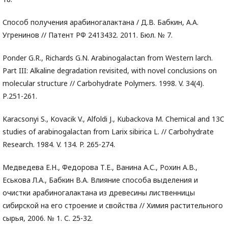
Способ получения арабиногалактана / Д.В. Бабкин, А.А.
Угренинов // Патент РФ 2413432. 2011. Бюл. № 7.
Ponder G.R., Richards G.N. Arabinogalactan from Western larch.
Part III: Alkaline degradation revisited, with novel conclusions on
molecular structure // Carbohydrate Polymers. 1998. V. 34(4).
Р.251-261.
Karacsonyi S., Kovacik V., Alfoldi J., Kubackova M. Chemical and 13C
studies of arabinogalactan from Larix sibirica L. // Carbohydrate
Research. 1984. V. 134. P. 265-274.
Медведева Е.Н., Федорова Т.Е., Ванина А.С., Рохин А.В.,
Еськова Л.А., Бабкин В.А. Влияние способа выделения и
очистки арабиногалактана из древесины лиственницы
сибирской на его строение и свойства // Химия растительного
сырья, 2006. № 1. С. 25-32.