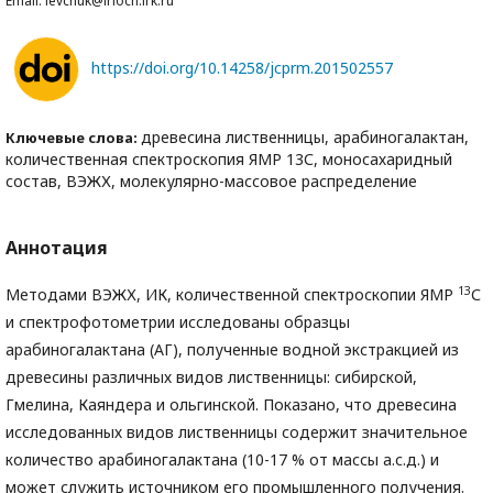
Email: levchuk@irioch.irk.ru
https://doi.org/10.14258/jcprm.201502557
древесина лиственницы, арабиногалактан,
Ключевые слова:
количественная спектроскопия ЯМР 13С, моносахаридный
состав, ВЭЖХ, молекулярно-массовое распределение
Аннотация
13
Методами ВЭЖХ, ИК, количественной спектроскопии ЯМР
С
и спектрофотометрии исследованы образцы
арабиногалактана (АГ), полученные водной экстракцией из
древесины различных видов лиственницы: сибирской,
Гмелина, Каяндера и ольгинской. Показано, что древесина
исследованных видов лиственницы содержит значительное
количество арабиногалактана (10-17 % от массы а.с.д.) и
может служить источником его промышленного получения.