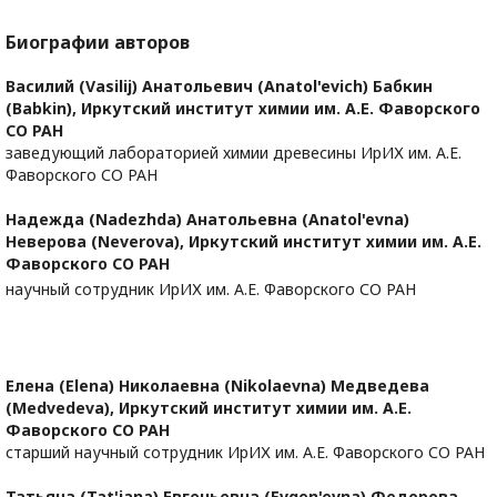
Биографии авторов
Василий (Vasilij) Анатольевич (Anatol'evich) Бабкин
(Babkin),
Иркутский институт химии им. А.Е. Фаворского
СО РАН
заведующий лабораторией химии древесины ИрИХ им. А.Е.
Фаворского СО РАН
Надежда (Nadezhda) Анатольевна (Anatol'evna)
Неверова (Neverova),
Иркутский институт химии им. А.Е.
Фаворского СО РАН
научный сотрудник ИрИХ им. А.Е. Фаворского СО РАН
Елена (Elena) Николаевна (Nikolaevna) Медведева
(Medvedeva),
Иркутский институт химии им. А.Е.
Фаворского СО РАН
старший научный сотрудник ИрИХ им. А.Е. Фаворского СО РАН
Татьяна (Tat'jana) Евгеньевна (Evgen'evna) Федорова