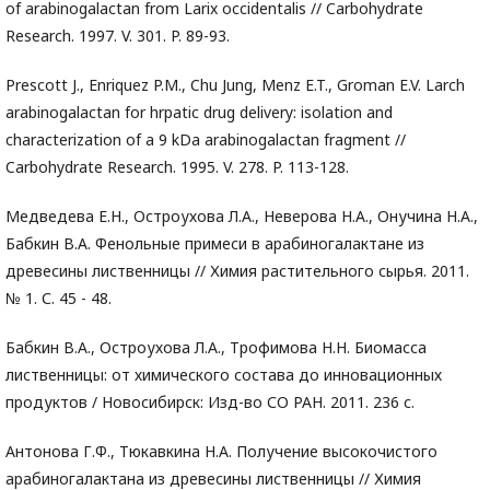
of arabinogalactan from Larix occidentalis // Carbohydrate
Research. 1997. V. 301. P. 89-93.
Prescott J., Enriquez P.M., Chu Jung, Menz E.T., Groman E.V. Larch
arabinogalactan for hrpatic drug delivery: isolation and
characterization of a 9 kDa arabinogalactan fragment //
Carbohydrate Research. 1995. V. 278. P. 113-128.
Медведева Е.Н., Остроухова Л.А., Неверова Н.А., Онучина Н.А.,
Бабкин В.А. Фенольные примеси в арабиногалактане из
древесины лиственницы // Химия растительного сырья. 2011.
№ 1. С. 45 - 48.
Бабкин В.А., Остроухова Л.А., Трофимова Н.Н. Биомасса
лиственницы: от химического состава до инновационных
продуктов / Новосибирск: Изд-во СО РАН. 2011. 236 с.
Антонова Г.Ф., Тюкавкина Н.А. Получение высокочистого
арабиногалактана из древесины лиственницы // Химия