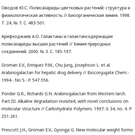
Оводов Ю.С. Полисахариды цветковых растений: структура и
физиологическая активность // Биоорганическая химия. 1998.
Т. 24, № 7. С. 483-501.
Арифходжаев А.О. Галактаны и галактансодержащие
полисахариды высших растений // Химия природных
соединений. 2000. № 3. С. 185-197.
Groman E.V., Enriquez P.M., Chu Jung, Josephson L. et al.
Arabinogalactan for hepatic drug delivery // Bioconjugate Chem.-
1994.- No 5.- P. 547-556.
Ponder G.R., Richards G.N. Arabinogalactan from Western larch.
Part III. Alkaline degradation revisited, with novel conclusions on
molecular structure // Carbohydrate Polymers. 1997. V. 34, no. 4. P.
251-261.
Prescott J.H., Groman E.V., Gyongyi G. New molecular weight forms