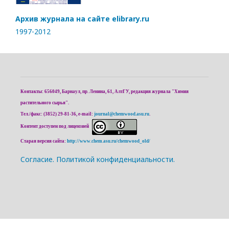
Архив журнала на сайте elibrary.ru
1997-2012
Контакты: 656049, Барнаул, пр. Ленина, 61, АлтГУ, редакция журнала "Химия
растительного сырья".
Тел./факс: (3852) 29-81-36, e-mail:
journal@chemwood.asu.ru
.
Контент доступен под лицензией
Старая версия сайта:
http://www.chem.asu.ru/chemwood_old/
Cогласие.
Политикой конфиденциальности.