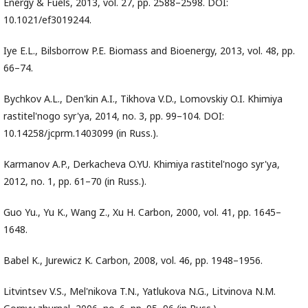
Energy & Fuels, 2013, vol. 27, pp. 2588–2598. DOI:
10.1021/ef3019244.
Iye E.L., Bilsborrow P.E. Biomass and Bioenergy, 2013, vol. 48, pp.
66–74.
Bychkov A.L., Den'kin A.I., Tikhova V.D., Lomovskiy O.I. Khimiya
rastitel'nogo syr'ya, 2014, no. 3, pp. 99–104. DOI:
10.14258/jcprm.1403099 (in Russ.).
Karmanov A.P., Derkacheva O.YU. Khimiya rastitel'nogo syr'ya,
2012, no. 1, pp. 61–70 (in Russ.).
Guo Yu., Yu K., Wang Z., Xu H. Carbon, 2000, vol. 41, pp. 1645–
1648.
Babel K., Jurewicz K. Carbon, 2008, vol. 46, pp. 1948–1956.
Litvintsev V.S., Mel'nikova T.N., Yatlukova N.G., Litvinova N.M.