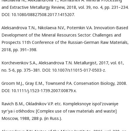
and Extractive Metallurgy Review, 2018, vol. 39, no. 4, pp. 231–234.
DOI: 10.1080/08827508.2017.1415207.
Aleksandrova T.N., Nikolaeva N.V., Potemkin V.A. Innovation-Based
Development of the Mineral Resources Sector: Challenges and
Prospects 11th Conference of the Russian-German Raw Materials,
2018, pp. 391–398.
Korchevenkov S.A., Aleksandrova T.N. Metallurgist, 2017, vol. 61,
no. 5-6, pp. 375–381. DOI: 10.1007/s11015-017-0503-z.
Groom M.J., Gray E.M., Townsend P.A. Conservation Biology, 2008.
DOI: 10.1111/j.1523-1739.2007.00879.x.
Ravich B.M., Okladnikov V.P. etc. Kompleksnoye ispol'zovaniye
syr'ya i otkhodov. [Complex use of raw materials and waste]
Moscow, 1988, 288 p. (in Russ.).