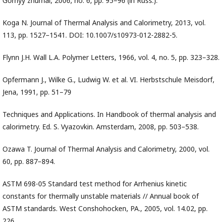
Gornyy zhurnal, 2006, no. 6, pp. 95–96 (in Russ.).
Koga N. Journal of Thermal Analysis and Calorimetry, 2013, vol.
113, pp. 1527–1541. DOI: 10.1007/s10973-012-2882-5.
Flynn J.H. Wall L.A. Polymer Letters, 1966, vol. 4, no. 5, pp. 323–328.
Opfermann J., Wilke G., Ludwig W. et al. VI. Herbstschule Meisdorf,
Jena, 1991, pp. 51–79
Techniques and Applications. In Handbook of thermal analysis and
calorimetry. Ed. S. Vyazovkin. Amsterdam, 2008, pp. 503–538.
Ozawa T. Journal of Thermal Analysis and Calorimetry, 2000, vol.
60, pp. 887–894.
ASTM 698-05 Standard test method for Arrhenius kinetic
constants for thermally unstable materials // Annual book of
ASTM standards. West Conshohocken, PA., 2005, vol. 14.02, pp.
226.