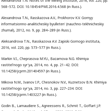
Alexandrova T.N. Notes of the Mining Institute, 2016, vol. 220, pp.
568–572. DOI: 10.18454/PMI.2016.4.568 (in Russ.).
Alexandrova T.N., Rasskazova A.V., Prokhorov K.V. Gornyy
informatsionno-analiticheskiy byulleten' (nauchno-tekhnicheskiy
zhurnal), 2012, no. 9, pp. 284–289 (in Russ.).
Aleksandrova T.N., Rasskazova A.V. Zapiski Gornogo instituta,
2016, vol. 220, pp. 573–577 (in Russ.).
Markin V.I., Cheprasova M.YU., Bazarnova N.G. Khimiya
rastitel'nogo syr'ya, 2014, no. 4, pp. 21–42. DOI:
10.14258/jcprm.201404597 (in Russ.).
Mikova N.M., Ivanov I.P., Chesnokov N.V., Kuznetsov B.N. Khimiya
rastitel'nogo syr'ya, 2014, no. 3, pp. 227–234. DOI:
10.14258/jcprm.1403227 (in Russ.).
Godin B., Lamaudiere S., Agneessens R., Schmit T., Goffart J.P.