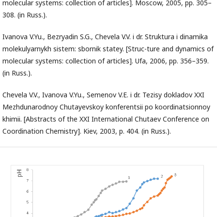
molecular systems: collection of articles]. Moscow, 2005, pp. 305–
308. (in Russ.).
Ivanova V.Yu., Bezryadin S.G., Chevela V.V. i dr. Struktura i dinamika
molekulyarnykh sistem: sbornik statey. [Struc-ture and dynamics of
molecular systems: collection of articles]. Ufa, 2006, pp. 356–359.
(in Russ.).
Chevela V.V., Ivanova V.Yu., Semenov V.E. i dr. Tezisy dokladov XXI
Mezhdunarodnoy Chutayevskoy konferentsii po koordinatsionnoy
khimii. [Abstracts of the XXI International Chutaev Conference on
Coordination Chemistry]. Kiev, 2003, p. 404. (in Russ.).