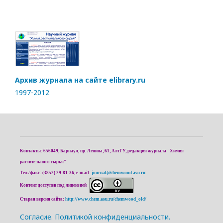
Архив журнала на сайте elibrary.ru
1997-2012
Контакты: 656049, Барнаул, пр. Ленина, 61, АлтГУ, редакция журнала "Химия
растительного сырья".
Тел./факс: (3852) 29-81-36, e-mail:
journal@chemwood.asu.ru
.
Контент доступен под лицензией
Старая версия сайта:
http://www.chem.asu.ru/chemwood_old/
Cогласие.
Политикой конфиденциальности.