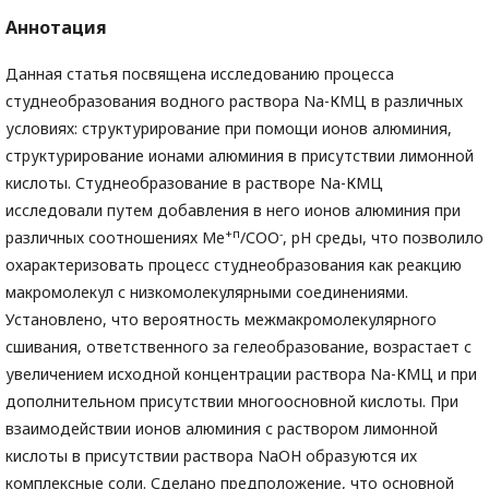
Аннотация
Данная статья посвящена исследованию процесса
студнеобразования водного раствора Na-КМЦ в различных
условиях: структурирование при помощи ионов алюминия,
структурирование ионами алюминия в присутствии лимонной
кислоты. Студнеобразование в растворе Na-КМЦ
исследовали путем добавления в него ионов алюминия при
+п
-
различных соотношениях Ме
/СОО
, рН среды, что позволило
охарактеризовать процесс студнеобразования как реакцию
макромолекул с низкомолекулярными соединениями.
Установлено, что вероятность межмакромолекулярного
сшивания, ответственного за гелеобразование, возрастает с
увеличением исходной концентрации раствора Na-КМЦ и при
дополнительном присутствии многоосновной кислоты. При
взаимодействии ионов алюминия с раствором лимонной
кислоты в присутствии раствора NаОН образуются их
комплексные соли. Сделано предположение, что основной