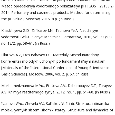
Metod opredeleniya vodorodnogo pokazatelya pH. [GOST 29188.2-
2014. Perfumery and cosmetic products. Method for determining
the pH value]. Moscow, 2016, 8 p. (in Russ.).
Khadzhiyeva Z.D., Zilfikarov I.N., Teunova Ye.A. Nauchnyye
vedomosti BelGU. Seriya: Meditsina. Farmatsiya, 2010, vol. 22 (93),
no. 12/2, pp. 58–61. (in Russ.).
Filatova A.V., Dzhurabayev D.T. Materialy Mezhdunarodnoy
konferentsii molodykh uchonykh po fundamental'nym naukam.
[Materials of the International Conference of Young Scientists in
Basic Sciences]. Moscow, 2006, vol. 2, p. 57. (in Russ.).
Mukhamedzhanova M.Yu., Filatova A.V., Dzhurabayev D.T., Turayev
A.S. Khimiya rastitel'nogo syr'ya, 2012, no. 1, pp. 51–60. (in Russ.).
Ivanova V.Yu., Chevela V.V., Sal'nikov Yu.I. i dr. Struktura i dinamika
molekulyarnykh sistem: sbornik statey. [Struc-ture and dynamics of