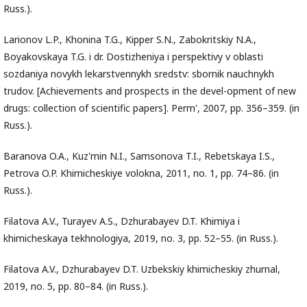
Russ.).
Larionov L.P., Khonina T.G., Kipper S.N., Zabokritskiy N.A.,
Boyakovskaya T.G. i dr. Dostizheniya i perspektivy v oblasti
sozdaniya novykh lekarstvennykh sredstv: sbornik nauchnykh
trudov. [Achievements and prospects in the devel-opment of new
drugs: collection of scientific papers]. Perm', 2007, pp. 356–359. (in
Russ.).
Baranova O.A., Kuz'min N.I., Samsonova T.I., Rebetskaya I.S.,
Petrova O.P. Khimicheskiye volokna, 2011, no. 1, pp. 74–86. (in
Russ.).
Filatova A.V., Turayev A.S., Dzhurabayev D.T. Khimiya i
khimicheskaya tekhnologiya, 2019, no. 3, pp. 52–55. (in Russ.).
Filatova A.V., Dzhurabayev D.T. Uzbekskiy khimicheskiy zhurnal,
2019, no. 5, pp. 80–84. (in Russ.).