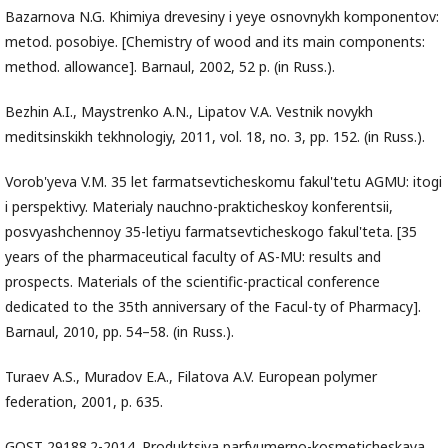
Bazarnova N.G. Khimiya drevesiny i yeye osnovnykh komponentov:
metod. posobiye. [Chemistry of wood and its main components:
method. allowance]. Barnaul, 2002, 52 p. (in Russ.).
Bezhin A.I., Maystrenko A.N., Lipatov V.A. Vestnik novykh
meditsinskikh tekhnologiy, 2011, vol. 18, no. 3, pp. 152. (in Russ.).
Vorob'yeva V.M. 35 let farmatsevticheskomu fakul'tetu AGMU: itogi
i perspektivy. Materialy nauchno-prakticheskoy konferentsii,
posvyashchennoy 35-letiyu farmatsevticheskogo fakul'teta. [35
years of the pharmaceutical faculty of AS-MU: results and
prospects. Materials of the scientific-practical conference
dedicated to the 35th anniversary of the Facul-ty of Pharmacy].
Barnaul, 2010, pp. 54–58. (in Russ.).
Turaev A.S., Muradov E.A., Filatova A.V. European polymer
federation, 2001, p. 635.
GOST 29188.2-2014. Produktsiya parfyumerno-kosmeticheskaya.