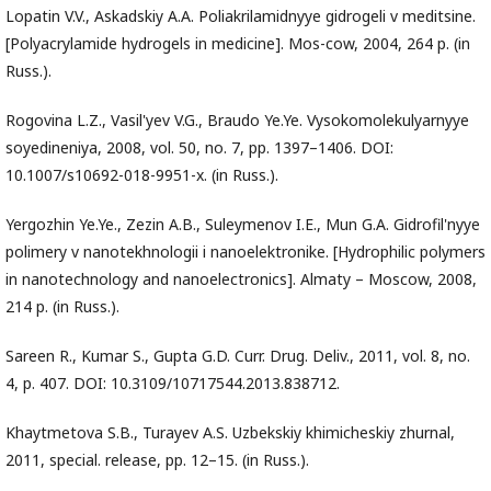
Lopatin V.V., Askadskiy A.A. Poliakrilamidnyye gidrogeli v meditsine.
[Polyacrylamide hydrogels in medicine]. Mos-cow, 2004, 264 p. (in
Russ.).
Rogovina L.Z., Vasil'yev V.G., Braudo Ye.Ye. Vysokomolekulyarnyye
soyedineniya, 2008, vol. 50, no. 7, pp. 1397–1406. DOI:
10.1007/s10692-018-9951-x. (in Russ.).
Yergozhin Ye.Ye., Zezin A.B., Suleymenov I.E., Mun G.A. Gidrofil'nyye
polimery v nanotekhnologii i nanoelektronike. [Hydrophilic polymers
in nanotechnology and nanoelectronics]. Almaty – Moscow, 2008,
214 p. (in Russ.).
Sareen R., Kumar S., Gupta G.D. Curr. Drug. Deliv., 2011, vol. 8, no.
4, p. 407. DOI: 10.3109/10717544.2013.838712.
Khaytmetova S.B., Turayev A.S. Uzbekskiy khimicheskiy zhurnal,
2011, special. release, pp. 12–15. (in Russ.).