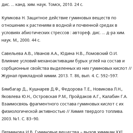
дис. … канд. хим. наук. Томск, 2010. 24 с.
Куликова Н. Защитное действие гуминовых веществ по
отношению к растениям в водной и почвенной средах в
условиях абиотических стрессов : автореф. дис. … д-ра хим.
наук. М., 2000. 44 с.
Савельева А.В., Иванов А.А., Юдина Н.В., Ломовский О.И.
Влияние условий механоактивации бурых углей на состав и
сорбционные свойства выделенных из них гуминовых кислот //
Журнал прикладной химии. 2013. Т. 86, вып. 4. С. 592–597.
Бямбагар Д., Кушнарев Д.Ф., Федорова Т.Е., Новикова Л.Н.,
Яковлева Ю.Н., Островская Р.М., Пройдаков А.Г., Калабин Г.А.
Взаимосвязь фрагментного состава гуминовых кислот с их
физиологической активностью // Химия твердого топлива.
2003. №1. С. 83–90.
Перминова И.В. Гуминовые вещества – вызов химикам ХХI