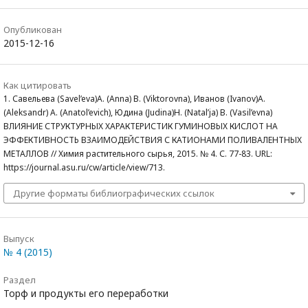
Опубликован
2015-12-16
Как цитировать
1. Савельева (Savel’eva)А. (Anna) В. (Viktorovna), Иванов (Ivanov)А.
(Aleksandr) А. (Anatol’evich), Юдина (Judina)Н. (Natal’ja) В. (Vasil’evna)
ВЛИЯНИЕ СТРУКТУРНЫХ ХАРАКТЕРИСТИК ГУМИНОВЫХ КИСЛОТ НА
ЭФФЕКТИВНОСТЬ ВЗАИМОДЕЙСТВИЯ С КАТИОНАМИ ПОЛИВАЛЕНТНЫХ
МЕТАЛЛОВ // Химия растительного сырья, 2015. № 4. С. 77-83. URL:
https://journal.asu.ru/cw/article/view/713.
Другие форматы библиографических ссылок
Выпуск
№ 4 (2015)
Раздел
Торф и продукты его переработки