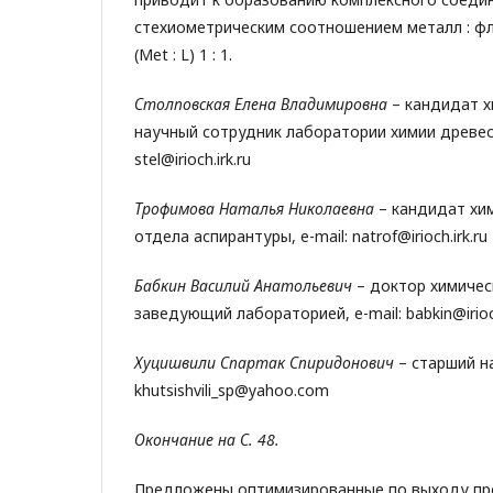
стехиометрическим соотношением металл : ф
(Met : L) 1 : 1.
Столповская Елена Владимировна
– кандидат х
научный сотрудник лаборатории химии древеси
stel@irioch.irk.ru
Трофимова Наталья Николаевна
– кандидат хи
отдела аспирантуры, e-mail: natrof@irioch.irk.ru
Бабкин Василий Анатольевич
– доктор химичес
заведующий лабораторией, e-mail: babkin@irioch
Хуцишвили Спартак Спиридонович
– старший н
khutsishvili_sp@yahoo.com
Окончание на С. 48.
Предложены оптимизированные по выходу пр