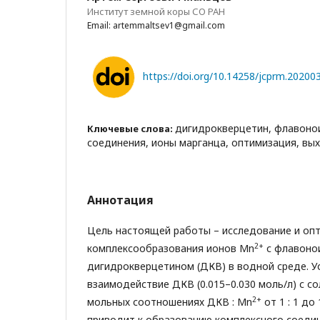
Институт земной коры СО РАН
Email: artemmaltsev1@gmail.com
https://doi.org/10.14258/jcprm.20200
дигидрокверцетин, флавоно
Ключевые слова:
соединения, ионы марганца, оптимизация, вы
Аннотация
Цель настоящей работы – исследование и оп
2+
комплексообразования ионов Mn
с флавоно
дигидрокверцетином (ДКВ) в водной среде. У
взаимодействие ДКВ (0.015–0.030 моль/л) с сол
2+
мольных соотношениях ДКВ : Mn
от 1 : 1 до 
приводит к образованию комплексного соедин