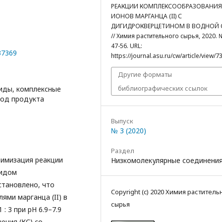
РЕАКЦИИ КОМПЛЕКСООБРАЗОВАНИЯ
ИОНОВ МАРГАНЦА (II) С
ДИГИДРОКВЕРЦЕТИНОМ В ВОДНОЙ 
// Химия растительного сырья, 2020. №
47-56. URL:
37369
https://journal.asu.ru/cw/article/view/7
Другие форматы
библиографических ссылок
иды, комплексные
ход продукта
Выпуск
№ 3 (2020)
Раздел
тимизация реакции
Низкомолекулярные соединени
идом
становлено, что
Copyright (c) 2020 Химия раститель
ями марганца (II) в
сырья
1 : 3 при рН 6.9–7.9
ения (КС) со