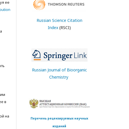
уя ее
bution
Russian Science Citation
Index
(RSCI)
а
ать
Russian Journal of Bioorganic
Chemistry
тим
ее в
ой на
Перечень рецензируемых научных
изданий