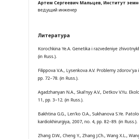
Артем Сергеевич Мальцев,
Институт земн
ведущий инженер
Литература
Korochkina Ye.A. Genetika i razvedeniye zhivotnykh
(in Russ.).
Filippova V.A., Lysenkova A.V. Problemy zdorov'ya i 
pp. 72–78. (in Russ.).
Agadzhanyan N.A., Skal'nyy A.V., Detkov V.Yu. Ekol
11, pp. 3–12. (in Russ.).
Bakhtina G.G., Len'ko O.A., Sukhanova S.Ye. Patol
kardiokhirurgiya, 2007, no. 4, pp. 82–89. (in Russ.).
Zhang D.W., Cheng Y., Zhang J.Ch., Wang X.L., Wang