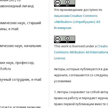
лавоноидный лиганд
Это произведение доступно по
лицензии Creative Commons
«Attribution» («Атрибуция») 4.0
имических наук, старший
Всемирная
.
ны, e-mail:
мических наук, начальник
This work is licensed under a
Creativ
Commons Attribution 4.0 Internationa
License
.
ких наук, профессор,
.irk.ru
Авторы, которые публикуются в д
журнале, соглашаются со следую
аучный сотрудник, e-mail:
условиями:
1. Авторы сохраняют за собой авт
права на работу и передают журна
право первой публикации вместе 
одукта условия реакции