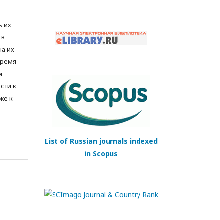
ь их
 в
на их
время
м
сти к
же к
List of Russian journals indexed
in Scopus