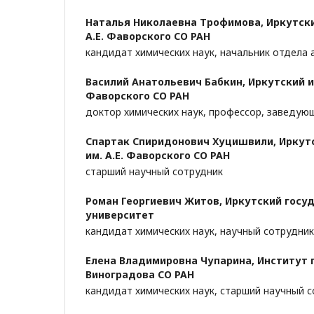
Наталья Николаевна Трофимова,
Иркутски
А.Е. Фаворского СО РАН
кандидат химических наук, начальник отдела
Василий Анатольевич Бабкин,
Иркутский и
Фаворского СО РАН
доктор химических наук, профессор, заведу
Спартак Спиридонович Хуцишвили,
Иркут
им. А.Е. Фаворского СО РАН
старший научный сотрудник
Роман Георгиевич Житов,
Иркутский госу
университет
кандидат химических наук, научный сотрудник
Елена Владимировна Чупарина,
Институт г
Виноградова СО РАН
кандидат химических наук, старший научный 