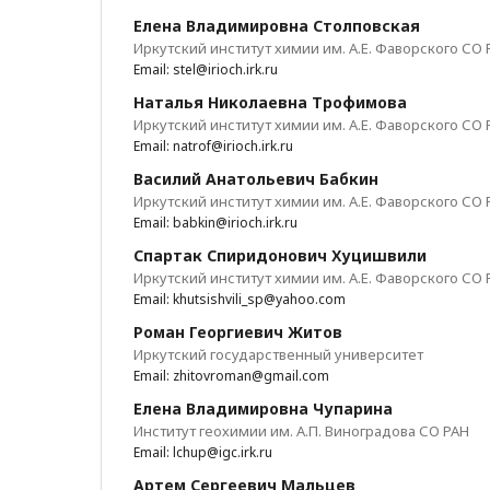
Елена Владимировна Столповская
Иркутский институт химии им. А.Е. Фаворского СО 
Email: stel@irioch.irk.ru
Наталья Николаевна Трофимова
Иркутский институт химии им. А.Е. Фаворского СО 
Email: natrof@irioch.irk.ru
Василий Анатольевич Бабкин
Иркутский институт химии им. А.Е. Фаворского СО 
Email: babkin@irioch.irk.ru
Спартак Спиридонович Хуцишвили
Иркутский институт химии им. А.Е. Фаворского СО 
Email: khutsishvili_sp@yahoo.com
Роман Георгиевич Житов
Иркутский государственный университет
Email: zhitovroman@gmail.com
Елена Владимировна Чупарина
Институт геохимии им. А.П. Виноградова СО РАН
Email: lchup@igc.irk.ru
Артем Сергеевич Мальцев