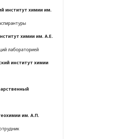
й институт химии им.
 аспирантуры
нститут химии им. А.Е.
ющий лабораторией
ский институт химии
дарственный
еохимии им. А.П.
сотрудник