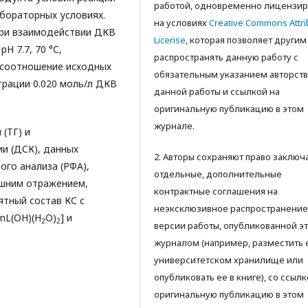
работой, одновременно лицензир
бораторных условиях.
на условиях
Creative Commons Attri
при взаимодействии ДКВ
License
, которая позволяет другим
Н 7.7, 70 °С,
распространять данную работу с
 соотношение исходных
обязательным указанием авторств
нтрации 0.020 моль/л ДКВ
данной работы и ссылкой на
оригинальную публикацию в этом
журнале.
(ТГ) и
и (ДСК), данных
2. Авторы сохраняют право заключ
ого анализа (РФА),
отдельные, дополнительные
шним отражением,
контрактные соглашения на
тный состав КС с
неэксклюзивное распространение
nL(ОН)(H
O)
] и
2
2
версии работы, опубликованной э
журналом (например, разместить 
университетском хранилище или
опубликовать ее в книге), со ссылк
оригинальную публикацию в этом