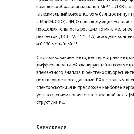
2+
комплексообразования ионов Mn
с ДКВ в ла
Максимальный выход КС 95% был достигнут 
с Mn(CH
COO)
∙4H
O при следующих условиях: р
3
2
2
продолжительность реакции 15 мин, мольное
2+
реагентов ДКВ : Mn
1 : 1.5, исходные конце
2+
и 0.030 моль/л Mn
.
С использованием методов термогравиметрии 
дифференциальной сканирующей калориметри
элементного анализа и рентгенофлуоресцентн
подтвержденного данными РФА с полным вне
спектроскопии ЭПР предложен наиболее вероя
установлением количества связанной воды [M
структура КС.
Скачивания