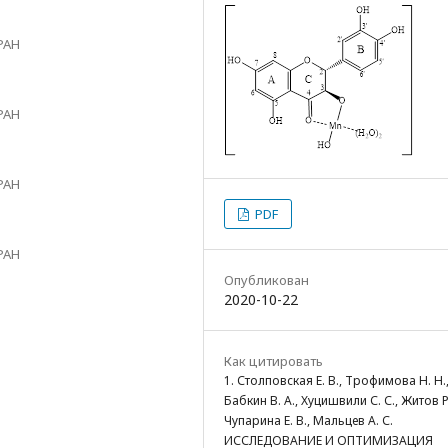
РАН
РАН
РАН
PDF
РАН
Опубликован
2020-10-22
Как цитировать
1. Столповская Е. В., Трофимова Н. Н.
Бабкин В. А., Хуцишвили С. С., Житов Р.
Чупарина Е. В., Мальцев А. С.
ИССЛЕДОВАНИЕ И ОПТИМИЗАЦИЯ