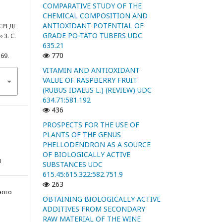
COMPARATIVE STUDY OF THE
CHEMICAL COMPOSITION AND
ANTIOXIDANT POTENTIAL OF
СРЕДЕ
GRADE PO-TATO TUBERS UDC
 3. С.
635.21
770
369.
VITAMIN AND ANTIOXIDANT
VALUE OF RASPBERRY FRUIT
(RUBUS IDAEUS L.) (REVIEW) UDC
634.71:581.192
436
PROSPECTS FOR THE USE OF
PLANTS OF THE GENUS
PHELLODENDRON AS A SOURCE
OF BIOLOGICALLY ACTIVE
я
SUBSTANCES UDC
615.45:615.322:582.751.9
263
ного
OBTAINING BIOLOGICALLY ACTIVE
ADDITIVES FROM SECONDARY
RAW MATERIAL OF THE WINE