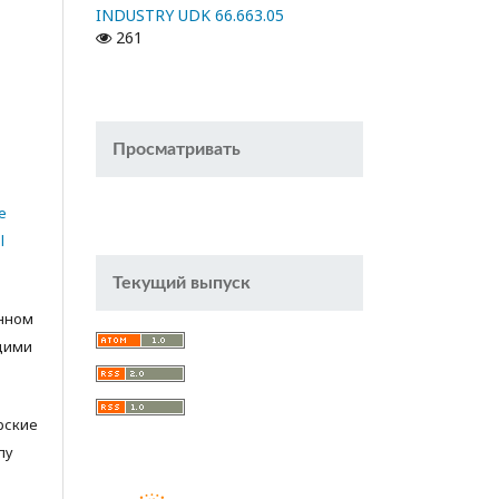
INDUSTRY UDK 66.663.05
261
Просматривать
e
l
Текущий выпуск
анном
щими
орские
лу
с