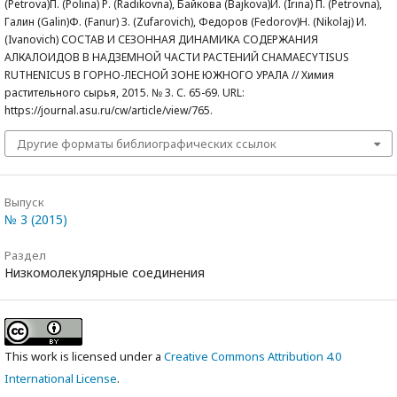
(Petrova)П. (Polina) Р. (Radikovna), Байкова (Bajkova)И. (Irina) П. (Petrovna),
Галин (Galin)Ф. (Fanur) З. (Zufarovich), Федоров (Fedorov)Н. (Nikolaj) И.
(Ivanovich) СОСТАВ И СЕЗОННАЯ ДИНАМИКА СОДЕРЖАНИЯ
АЛКАЛОИДОВ В НАДЗЕМНОЙ ЧАСТИ РАСТЕНИЙ CHAMAECYTISUS
RUTHENICUS В ГОРНО-ЛЕСНОЙ ЗОНЕ ЮЖНОГО УРАЛА // Химия
растительного сырья, 2015. № 3. С. 65-69. URL:
https://journal.asu.ru/cw/article/view/765.
Другие форматы библиографических ссылок
Выпуск
№ 3 (2015)
Раздел
Низкомолекулярные соединения
This work is licensed under a
Creative Commons Attribution 4.0
International License
.