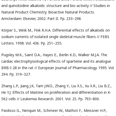
and quinolizidine alkaloids: structure and bio-activity // Studies in
Natural Product Chemistry. Bioactive Natural Products.
Amsterdam: Elsevier, 2002. Part II. Pp. 233–298.
Körper S., Wink M., Fink R.H.A. Differential effects of alkaloids on
sodium currents of isolated single skeletal muscle fibers // FEBS
Letters. 1998. Vol. 436. Pp. 251–255.
Pugsley M.K., Saint D.A., Hayes E., Berlin K.D., Walker M.J.A. The
cardiac electrophysiological effects of sparteine and its analogue
BRB-I-28 in the rat // European Journal of Pharmacology. 1995. Vol.
294. Pp. 319–327.
Zhang L.P., Jiang J.K, Tam J.W.O., Zhang Y., Liu X.S., Xu X.R., Liu B.Z.,
He Y.J. Effects of Matrine on proliferation and differentiation in K-
562 cells // Leukemia Research. 2001. Vol. 25. Pp. 793–800.
Paolisso G., Nenquin M., Schmeer W., Mathot F., Meissner H.P.,