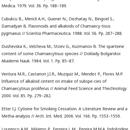
Medica. 1979. Vol. 36. Pp. 188–189.
Cubukcu B., Mericli A.H., Guener N., Oezhatay N., Bingoel S.,
Damadyan B. Flavonoids and alkaloids of Chamaecy-tisus
pygmaeus // Scientia Pharmaceutica. 1988. Vol. 56. Pp. 287–288.
Dushevska K., Velcheva M., Stoev G., Kuzmanov B. The sparteine
content of some Chamaecytisus species // Doklady Bolgarskoi
Akademii Nauk. 1984. Vol. 1. Pp. 85–87.
Ventura M.R., Castanon J.I.R., Muzquiz M., Mendez P., Flores M.P.
Influence of alkaloid cintent on intake of subspe-cies of
Chamaecytisus proliferus // Animal Feed Science and Thechnology.
2000. Vol. 85. Pp. 279–282.
Etter I.J. Cytisine for Smoking Cessation. A Literature Review and a
Metha-analysis // Arch. Int. Med. 2006. Vol. 166. Pp. 1553–1559.
Lourenço A.M., Máximo P., Ferreira L.M., Pereira M.M.A. Indolizidine