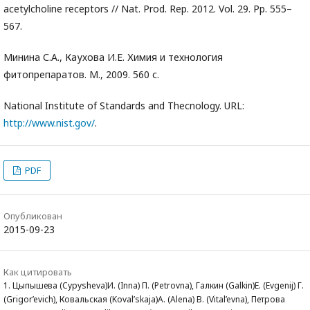
acetylcholine receptors // Nat. Prod. Rep. 2012. Vol. 29. Pp. 555–
567.
Минина С.А., Каухова И.Е. Химия и технология
фитопрепаратов. М., 2009. 560 с.
National Institute of Standards and Thecnology. URL:
http://www.nist.gov/
.
PDF
Опубликован
2015-09-23
Как цитировать
1. Цыпышева (Cypysheva)И. (Inna) П. (Petrovna), Галкин (Galkin)Е. (Evgenij) Г.
(Grigor’evich), Ковальская (Koval’skaja)А. (Alena) В. (Vital’evna), Петрова