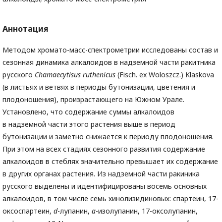
Аннотация
Методом хромато-масс-спектрометрии исследованы состав и
сезонная динамика алкалоидов в надземной части ракитника
русского
Chamaecytisus ruthenicus
(Fisch. ex Woloszcz.) Klaskova
(в листьях и ветвях в периоды бутонизации, цветения и
плодоношения), произрастающего на Южном Урале.
Установлено, что содержание суммы алкалоидов
в надземной части этого растения выше в период
бутонизации и заметно снижается к периоду плодоношения.
При этом на всех стадиях сезонного развития содержание
алкалоидов в стеблях значительно превышает их содержание
в других органах растения. Из надземной части ракиника
русского выделены и идентифицированы восемь основных
алкалоидов, в том числе семь хинолизидиновых: спартеин, 17-
оксоспартеин,
d
-лупанин,
α
-изолупанин, 17-оксолупанин,