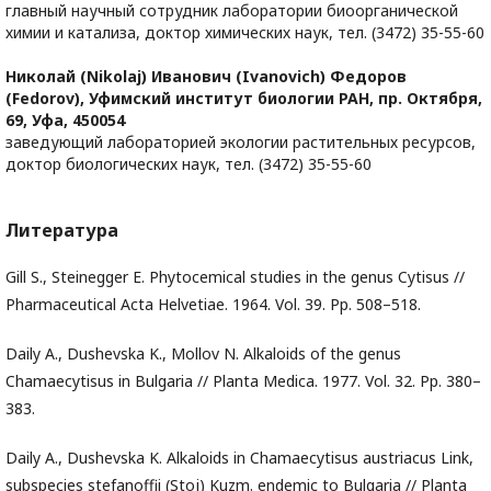
главный научный сотрудник лаборатории биоорганической
химии и катализа, доктор химических наук, тел. (3472) 35-55-60
Николай (Nikolaj) Иванович (Ivanovich) Федоров
(Fedorov),
Уфимский институт биологии РАН, пр. Октября,
69, Уфа, 450054
заведующий лабораторией экологии растительных ресурсов,
доктор биологических наук, тел. (3472) 35-55-60
Литература
Gill S., Steinegger E. Phytocemical studies in the genus Cytisus //
Pharmaceutical Acta Helvetiae. 1964. Vol. 39. Pp. 508–518.
Daily A., Dushevska K., Mollov N. Alkaloids of the genus
Chamaecytisus in Bulgaria // Planta Medica. 1977. Vol. 32. Pp. 380–
383.
Daily A., Dushevska K. Alkaloids in Chamaecytisus austriacus Link,
subspecies stefanoffii (Stoj) Kuzm. endemic to Bulgaria // Planta