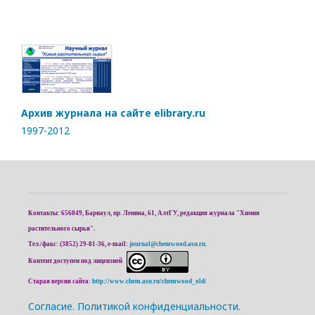
Архив журнала на сайте elibrary.ru
1997-2012
Контакты: 656049, Барнаул, пр. Ленина, 61, АлтГУ, редакция журнала "Химия
растительного сырья".
Тел./факс: (3852) 29-81-36, e-mail:
journal@chemwood.asu.ru
.
Контент доступен под лицензией
Старая версия сайта:
http://www.chem.asu.ru/chemwood_old/
Cогласие.
Политикой конфиденциальности.