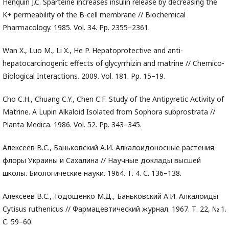
Henquin J.C. Sparteine increases insulin release by decreasing the
K+ permeability of the B-cell membrane // Biochemical
Pharmacology. 1985. Vol. 34. Pp. 2355–2361.
Wan X., Luo M., Li X., He P. Hepatoprotective and anti-
hepatocarcinogenic effects of glycyrrhizin and matrine // Chemico-
Biological Interactions. 2009. Vol. 181. Pp. 15–19.
Сho C.H., Chuang C.Y., Chen C.F. Study of the Antipyretic Activity of
Matrine. A Lupin Alkaloid Isolated from Sophora subprostrata //
Planta Medica. 1986. Vol. 52. Pp. 343–345.
Алексеев В.С., Баньковский А.И. Алкалоидоносные растения
флоры Украины и Сахалина // Научные доклады высшей
школы. Биологические науки. 1964. Т. 4. С. 136–138.
Алексеев В.С., Тодощенко М.Д., Баньковский А.И. Алкалоиды
Cytisus ruthenicus // Фармацевтический журнал. 1967. Т. 22, №.1.
С. 59–60.