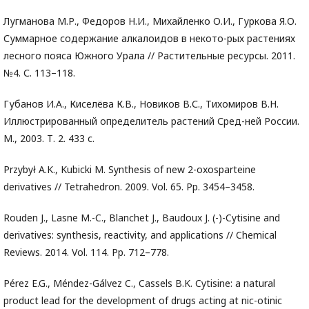
Лугманова М.Р., Федоров Н.И., Михайленко О.И., Гуркова Я.О.
Суммарное содержание алкалоидов в некото-рых растениях
лесного пояса Южного Урала // Растительные ресурсы. 2011.
№4. С. 113–118.
Губанов И.А., Киселёва К.В., Новиков В.С., Тихомиров В.Н.
Иллюстрированный определитель растений Сред-ней России.
М., 2003. Т. 2. 433 с.
Przybył A.K., Kubicki M. Synthesis of new 2-oxosparteine
derivatives // Tetrahedron. 2009. Vol. 65. Pp. 3454–3458.
Rouden J., Lasne M.-C., Blanchet J., Baudoux J. (-)-Cytisine and
derivatives: synthesis, reactivity, and applications // Chemical
Reviews. 2014. Vol. 114. Pp. 712–778.
Pérez E.G., Méndez-Gálvez C., Cassels B.K. Cytisine: a natural
product lead for the development of drugs acting at nic-otinic