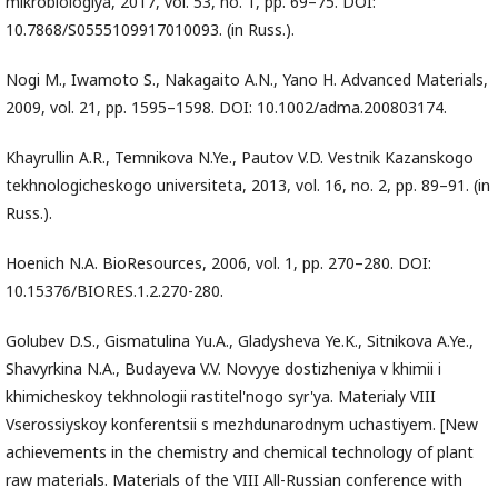
mikrobiologiya, 2017, vol. 53, no. 1, pp. 69–75. DOI:
10.7868/S0555109917010093. (in Russ.).
Nogi M., Iwamoto S., Nakagaito A.N., Yano H. Advanced Materials,
2009, vol. 21, pp. 1595–1598. DOI: 10.1002/adma.200803174.
Khayrullin A.R., Temnikova N.Ye., Pautov V.D. Vestnik Kazanskogo
tekhnologicheskogo universiteta, 2013, vol. 16, no. 2, pp. 89–91. (in
Russ.).
Hoenich N.A. BioResources, 2006, vol. 1, pp. 270–280. DOI:
10.15376/BIORES.1.2.270-280.
Golubev D.S., Gismatulina Yu.A., Gladysheva Ye.K., Sitnikova A.Ye.,
Shavyrkina N.A., Budayeva V.V. Novyye dostizheniya v khimii i
khimicheskoy tekhnologii rastitel'nogo syr'ya. Materialy VIII
Vserossiyskoy konferentsii s mezhdunarodnym uchastiyem. [New
achievements in the chemistry and chemical technology of plant
raw materials. Materials of the VIII All-Russian conference with