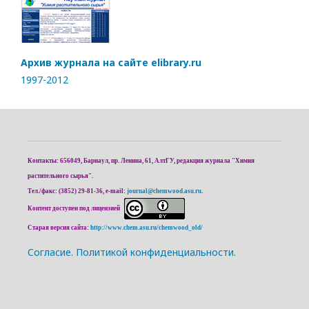
Архив журнала на сайте elibrary.ru
1997-2012
Контакты: 656049, Барнаул, пр. Ленина, 61, АлтГУ, редакция журнала "Химия
растительного сырья".
Тел./факс: (3852) 29-81-36, e-mail:
journal@chemwood.asu.ru
.
Контент доступен под лицензией
Старая версия сайта:
http://www.chem.asu.ru/chemwood_old/
Cогласие.
Политикой конфиденциальности.