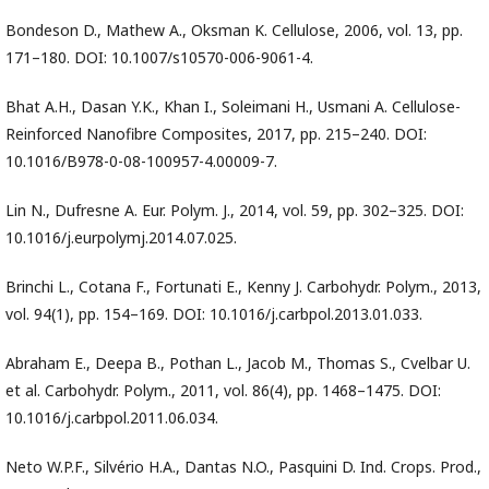
Bondeson D., Mathew A., Oksman K. Cellulose, 2006, vol. 13, pp.
171–180. DOI: 10.1007/s10570-006-9061-4.
Bhat A.H., Dasan Y.K., Khan I., Soleimani H., Usmani A. Cellulose-
Reinforced Nanofibre Composites, 2017, pр. 215–240. DOI:
10.1016/B978-0-08-100957-4.00009-7.
Lin N., Dufresne A. Eur. Polym. J., 2014, vol. 59, pр. 302–325. DOI:
10.1016/j.eurpolymj.2014.07.025.
Brinchi L., Cotana F., Fortunati E., Kenny J. Carbohydr. Polym., 2013,
vol. 94(1), pр. 154–169. DOI: 10.1016/j.carbpol.2013.01.033.
Abraham E., Deepa B., Pothan L., Jacob M., Thomas S., Cvelbar U.
et al. Carbohydr. Polym., 2011, vol. 86(4), pр. 1468–1475. DOI:
10.1016/j.carbpol.2011.06.034.
Neto W.P.F., Silvério H.A., Dantas N.O., Pasquini D. Ind. Crops. Prod.,