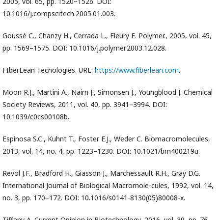
2005, vol. 65, pр. 1520–1526. DOI:
10.1016/j.compscitech.2005.01.003.
Goussé C., Chanzy H., Cerrada L., Fleury E. Polymer., 2005, vol. 45,
pр. 1569–1575. DOI: 10.1016/j.polymer.2003.12.028.
FIberLean Tecnologies. URL:
https://www.fiberlean.com
.
Moon R.J., Martini A., Nairn J., Simonsen J., Youngblood J. Chemical
Society Reviews, 2011, vol. 40, pp. 3941–3994. DOI:
10.1039/c0cs00108b.
Espinosa S.C., Kuhnt T., Foster E.J., Weder C. Biomacromolecules,
2013, vol. 14, no. 4, pp. 1223–1230. DOI: 10.1021/bm400219u.
Revol J.F., Bradford H., Giasson J., Marchessault R.H., Gray D.G.
International Journal of Biological Macromole-cules, 1992, vol. 14,
no. 3, pp. 170–172. DOI: 10.1016/s0141-8130(05)80008-x.
Tiffany A. Current Opinion in Biotechnology, 2016, vol. 39, pp. 76–