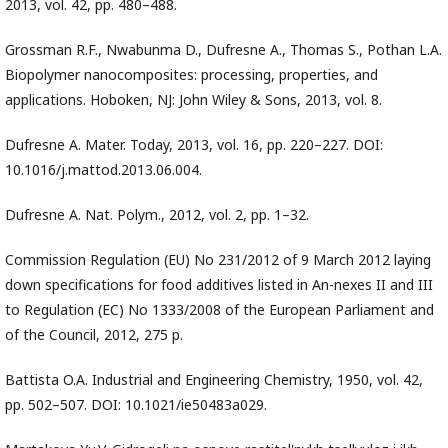
2013, vol. 42, pр. 480–488.
Grossman R.F., Nwabunma D., Dufresne A., Thomas S., Pothan L.A.
Biopolymer nanocomposites: processing, properties, and
applications. Hoboken, NJ: John Wiley & Sons, 2013, vol. 8.
Dufresne A. Mater. Today, 2013, vol. 16, pр. 220–227. DOI:
10.1016/j.mattod.2013.06.004.
Dufresne A. Nat. Polym., 2012, vol. 2, pр. 1–32.
Commission Regulation (EU) No 231/2012 of 9 March 2012 laying
down specifications for food additives listed in An-nexes II and III
to Regulation (EC) No 1333/2008 of the European Parliament and
of the Council, 2012, 275 p.
Battista O.A. Industrial and Engineering Chemistry, 1950, vol. 42,
pp. 502–507. DOI: 10.1021/ie50483a029.