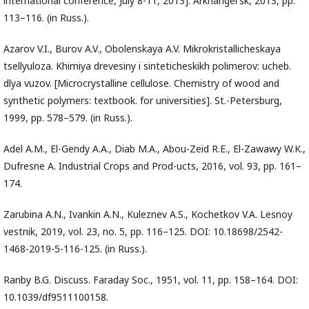
international conference, July 8-11, 2013]. Arkhangel'sk, 2013, pp.
113–116. (in Russ.).
Azarov V.I., Burov A.V., Obolenskaya A.V. Mikrokristallicheskaya
tsellyuloza. Khimiya drevesiny i sinteticheskikh polimerov: ucheb.
dlya vuzov. [Microcrystalline cellulose. Chemistry of wood and
synthetic polymers: textbook. for universities]. St.-Petersburg,
1999, pp. 578–579. (in Russ.).
Adel A.M., El-Gendy A.A., Diab M.A., Abou-Zeid R.E., El-Zawawy W.K.,
Dufresne A. Industrial Crops and Prod-ucts, 2016, vol. 93, pр. 161–
174.
Zarubina A.N., Ivankin A.N., Kuleznev A.S., Kochetkov V.A. Lesnoy
vestnik, 2019, vol. 23, no. 5, pp. 116–125. DOI: 10.18698/2542-
1468-2019-5-116-125. (in Russ.).
Rаnby B.G. Discuss. Faraday Soc., 1951, vol. 11, pp. 158–164. DOI:
10.1039/df9511100158.