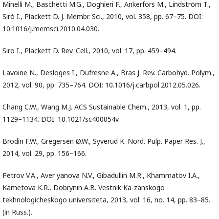
Minelli M., Baschetti M.G., Doghieri F., Ankerfors M., Lindström T.,
Siró I., Plackett D. J. Membr. Sci., 2010, vol. 358, pр. 67–75. DOI:
10.1016/j.memsci.2010.04.030.
Siro I., Plackett D. Rev. Cell., 2010, vol. 17, pр. 459–494.
Lavoine N., Desloges I., Dufresne A., Bras J. Rev. Carbohyd. Polym.,
2012, vol. 90, pр. 735–764. DOI: 10.1016/j.carbpol.2012.05.026.
Chang C.W., Wang M.J. ACS Sustainable Chem., 2013, vol. 1, pр.
1129–1134. DOI: 10.1021/sc400054v.
Brodin F.W., Gregersen Ø.W., Syverud K. Nord. Pulp. Paper Res. J.,
2014, vol. 29, pр. 156–166.
Petrov V.A., Aver'yanova N.V., Gibadullin M.R., Khammatov I.A.,
Kametova K.R., Dobrynin A.B. Vestnik Ka-zanskogo
tekhnologicheskogo universiteta, 2013, vol. 16, no. 14, pp. 83–85.
(in Russ.).