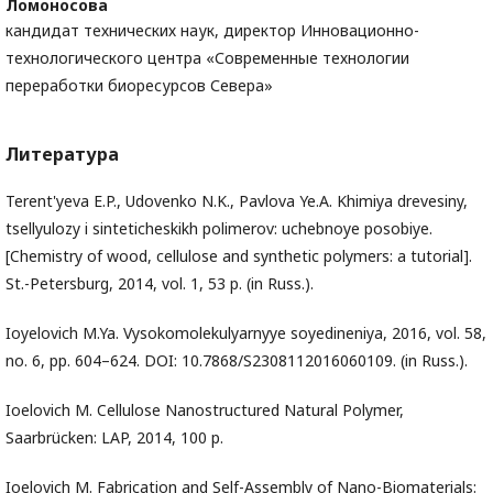
Ломоносова
кандидат технических наук, директор Инновационно-
технологического центра «Современные технологии
переработки биоресурсов Севера»
Литература
Terent'yeva E.P., Udovenko N.K., Pavlova Ye.A. Khimiya drevesiny,
tsellyulozy i sinteticheskikh polimerov: uchebnoye posobiye.
[Chemistry of wood, cellulose and synthetic polymers: a tutorial].
St.-Petersburg, 2014, vol. 1, 53 p. (in Russ.).
Ioyelovich M.Ya. Vysokomolekulyarnyye soyedineniya, 2016, vol. 58,
no. 6, pp. 604–624. DOI: 10.7868/S2308112016060109. (in Russ.).
Ioelovich M. Cellulose Nanostructured Natural Polymer,
Saarbrücken: LAP, 2014, 100 р.
Ioelovich M. Fabrication and Self-Assembly of Nano-Biomaterials: