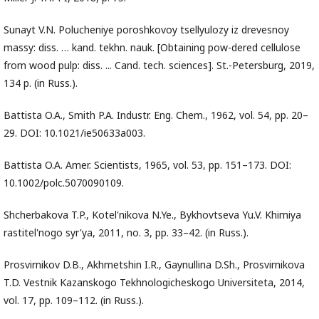
Sunayt V.N. Polucheniye poroshkovoy tsellyulozy iz drevesnoy
massy: diss. … kand. tekhn. nauk. [Obtaining pow-dered cellulose
from wood pulp: diss. ... Cand. tech. sciences]. St.-Petersburg, 2019,
134 p. (in Russ.).
Battista O.A., Smith P.A. Industr. Eng. Сhem., 1962, vol. 54, pp. 20–
29. DOI: 10.1021/ie50633a003.
Battista O.A. Amer. Scientists, 1965, vol. 53, pp. 151–173. DOI:
10.1002/polc.5070090109.
Shcherbakova T.P., Kotel'nikova N.Ye., Bykhovtseva Yu.V. Khimiya
rastitel'nogo syr'ya, 2011, no. 3, pp. 33–42. (in Russ.).
Prosvirnikov D.B., Akhmetshin I.R., Gaynullina D.Sh., Prosvirnikova
T.D. Vestnik Kazanskogo Tekhnologicheskogo Universiteta, 2014,
vol. 17, pp. 109–112. (in Russ.).