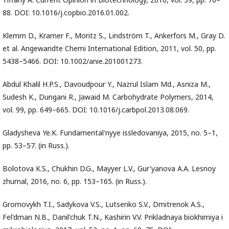
88. DOI: 10.1016/j.copbio.2016.01.002.
Klemm D., Kramer F., Moritz S., Lindström T., Ankerfors M., Gray D.
et al. Angewandte Chemi International Edition, 2011, vol. 50, pp.
5438–5466. DOI: 10.1002/anie.201001273.
Abdul Khalil H.P.S., Davoudpour Y., Nazrul Islam Md., Asniza M.,
Sudesh K., Dungani R., Jawaid M. Carbohydrate Polymers, 2014,
vol. 99, pр. 649–665. DOI: 10.1016/j.carbpol.2013.08.069.
Gladysheva Ye.K. Fundamental'nyye issledovaniya, 2015, no. 5–1,
pp. 53–57. (in Russ.).
Bolotova K.S., Chukhin D.G., Mayyer L.V., Gur'yanova A.A. Lesnoy
zhurnal, 2016, no. 6, pp. 153–165. (in Russ.).
Gromovykh T.I., Sadykova V.S., Lutsenko S.V., Dmitrenok A.S.,
Fel'dman N.B., Danil'chuk T.N., Kashirin V.V. Prikladnaya biokhimiya i