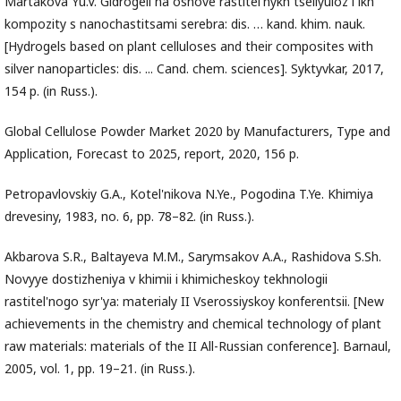
Martakova Yu.V. Gidrogeli na osnove rastitel'nykh tsellyuloz i ikh
kompozity s nanochastitsami serebra: dis. … kand. khim. nauk.
[Hydrogels based on plant celluloses and their composites with
silver nanoparticles: dis. ... Cand. chem. sciences]. Syktyvkar, 2017,
154 p. (in Russ.).
Global Cellulose Powder Market 2020 by Manufacturers, Type and
Application, Forecast to 2025, report, 2020, 156 p.
Petropavlovskiy G.A., Kotel'nikova N.Ye., Pogodina T.Ye. Khimiya
drevesiny, 1983, no. 6, pp. 78–82. (in Russ.).
Akbarova S.R., Baltayeva M.M., Sarymsakov A.A., Rashidova S.Sh.
Novyye dostizheniya v khimii i khimicheskoy tekhnologii
rastitel'nogo syr'ya: materialy II Vserossiyskoy konferentsii. [New
achievements in the chemistry and chemical technology of plant
raw materials: materials of the II All-Russian conference]. Barnaul,
2005, vol. 1, pp. 19–21. (in Russ.).