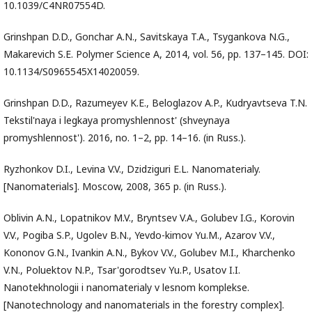
10.1039/C4NR07554D.
Grinshpan D.D., Gonchar A.N., Savitskaya T.A., Tsygankova N.G.,
Makarevich S.E. Polymer Science A, 2014, vol. 56, pp. 137–145. DOI:
10.1134/S0965545X14020059.
Grinshpan D.D., Razumeyev K.E., Beloglazov A.P., Kudryavtseva T.N.
Tekstil'naya i legkaya promyshlennost' (shveynaya
promyshlennost'). 2016, no. 1–2, pp. 14–16. (in Russ.).
Ryzhonkov D.I., Levina V.V., Dzidziguri E.L. Nanomaterialy.
[Nanomaterials]. Moscow, 2008, 365 p. (in Russ.).
Oblivin A.N., Lopatnikov M.V., Bryntsev V.A., Golubev I.G., Korovin
V.V., Pogiba S.P., Ugolev B.N., Yevdo-kimov Yu.M., Azarov V.V.,
Kononov G.N., Ivankin A.N., Bykov V.V., Golubev M.I., Kharchenko
V.N., Poluektov N.P., Tsar'gorodtsev Yu.P., Usatov I.I.
Nanotekhnologii i nanomaterialy v lesnom komplekse.
[Nanotechnology and nanomaterials in the forestry complex].