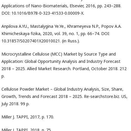
Applications of Nano-Biomaterials, Elsevier, 2016, pp. 243–288.
DOI: 10.1016/B978-0-323-41533-0.00009-X.
Anpilova A.YU., Mastalygina Ye.Ye., Khrameyeva N.P., Popov A.A.
Khimicheskaya fizika, 2020, vol. 39, no. 1, pp. 66–74. DOI:
10.31857/S0207401X20010021. (in Russ.).
Microcrystalline Cellulose (MCC) Market by Source Type and
Application: Global Opportunity Analysis and Industry Forecast
2018 – 2025. Allied Market Research. Portland, October 2018. 212
p.
Cellulose Powder Market – Global Industry Analysis, Size, Share,
Growth, Trends and Forecast 2018 – 2025. Re-searchstore.biz. US,
July 2018. 99 p.
Miller J. TAPPI, 2017, p. 170.
Miller J. TAPPI, 2018, p. 75.