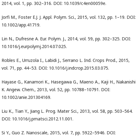
2014, vol. 1, pр. 302–316. DOI: 10.1039/c4en00059e.
Jorfi M., Foster E.J. J. Appl. Polym. Sci., 2015, vol. 132, pр. 1–19. DOI:
10.1002/app.41719.
Lin N., Dufresne A. Eur. Polym. J., 2014, vol. 59, pр. 302–325. DOI:
10.1016/j.eurpolymj.2014.07.025.
Robles E., Urruzola I., Labidi J., Serrano L. Ind. Crops Prod., 2015,
vol. 71, pр. 44–53. DOI: 10.1016/j.indcrop.2015.03.075.
Hayase G., Kanamori K., Hasegawa G., Maeno A., Kaji H., Nakanishi
K. Angew. Chem., 2013, vol. 52, pр. 10788–10791. DOI:
10.1002/anie.201304169.
Liu K., Tian Y., Jiang L. Prog. Mater Sci., 2013, vol. 58, pр. 503–564.
DOI: 10.1016/j.pmatsci.2012.11.001.
Si Y., Guo Z. Nanoscale, 2015, vol. 7, pр. 5922–5946. DOI: