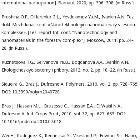
international participation]. Barnaul, 2020, pp. 306–308. (in Russ.).
Proshina O.P., Oliferenko G.L., Yevdokimov Yu.M., Ivankin A.N. Tez.
dokl. Mezhdunar. konf. «Nanotekhnologii i nanomaterialy v lesnom
komplekse». [Tez. report Int. conf. "Nanotechnology and
nanomaterials in the forestry com-plex"]. Moscow, 2011, pp. 24–
28. (in Russ.).
Kuznetsova T.G., Selivanova Ye.B., Bogdanova A.V., Ivankin A.N.
Ekologicheskiye sistemy i pribory, 2012, no. 2, pp. 18–22. (in Russ.).
Siqueira G., Bras J., Dufresne A. Polymers, 2010, vol. 2, pр. 728–765.
DOI: 10.3390/polym2040728.
Bras J., Hassan M.L., Bruzesse C., Hassan E.A., El-Wakil N.A.,
Dufresne A. Ind. Crops Prod., 2010, vol. 32, pр. 627–633. DOI:
10.1016/j.indcrop.2010.07.018.
Wei H., Rodriguez K., Renneckar S., Vikesland P.J. Environ. Sci. Nano,