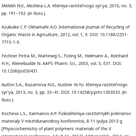
Melekh N.V., Aleshina L.A. Khimiya rastitel'nogo syr'ya, 2010, no. 3,
pp. 191–192. (in Russ.).
Azubuike C.P. Okhamafe A.O. International Journal of Recycling of
Organic Waste in Agriculture, 2012, vol. 1, 9. DOI: 10.1186/2251-
7715-1-9.
Fechner Petra M., Wartewig S., Füting М., Heilmann А., Reinhard
H.H., Kleinebudde N. AAPS Pharm. Sci., 2003, vol. 5, E31. DOI:
10.1208/ps050431.
Autlov S.A., Bazarnova N.G., Kushnir Ye.Yu. Khimiya rastitel'nogo
syr'ya, 2013, no. 3, pp. 33–41. DOI: 10.14258/jcprm.1303033. (in
Russ.).
Kocheva L.S., Karmanov A.P. Fizikokhimiya rastitel'nykh polimerov:
materialy V mezhdunarodnoy konferentsii, 8-11 iyulya 2013 g.
[Physicochemistry of plant polymers: materials of the V