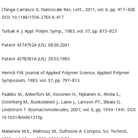
Chinga-Carrasco G. Nanoscale Res. Lett., 2011, vol. 6, pр. 417–428.
DOI: 10.1186/1556-276X-6-417.
Turbak A. J. Appl. Polym. Symp., 1983, vol. 37, pр. 815–827.
Patent 4374702A (US). 08.06.2001.
Patent 4378381А (US). 29.03.1983.
Herrick F.W. Journal of Applied Polymer Science, Applied Polymer
Symposium, 1983, vol. 37, pp. 797–813.
Paakko M., Ankerfors M., Kosonen H., Nykanen A., Ahola S.,
Osterberg M., Ruokolainen J., Laine J., Larsson P.T., Ikkala O,
Lindstrom T. Biomacromolecules, 2007, vol. 6, pр. 1934–1941. DOI:
10.1021/bm061215p.
Malainine M.E., Mahrouz M., Dufresne A. Compos. Sci. Technol.,