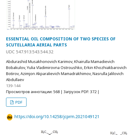
ESSENTIAL OIL COMPOSITION OF TWO SPECIES OF
SCUTELLARIA AERIAL PARTS
UDC 547.913:543.544.32
Abdurashid Musakhonovich Karimov, Khairulla Mamadievich
Bobakulov, Yulia Vladimirovna Ostroushko, Erkin Khozhiakbarovich
Botirov, Azimjon Akparalievich Mamadrakhimov, Nasrulla Jalilovich
Abdullaev
139-144
Просмотров аннотации: 568 | Загрузок PDF: 372 |
PDF
https://doi.org/10.14258/jcprm.2021049121