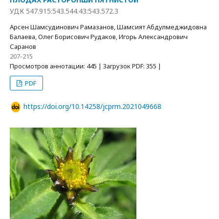
УДК 547.915:543.544.43:543.572.3
Арсен Шамсудинович Рамазанов, Шамсият Абдулмеджидовна
Балаева, Олег Борисович Рудаков, Игорь Александрович
Саранов
207-215
Просмотров аннотации: 445 | Загрузок PDF: 355 |
PDF
https://doi.org/10.14258/jcprm.2021049668