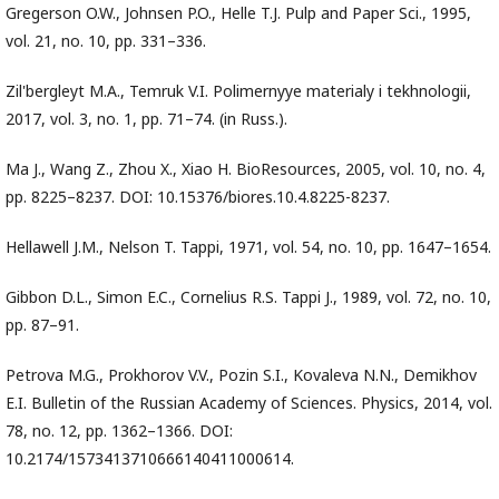
Gregerson O.W., Johnsen P.O., Helle T.J. Pulp and Paper Sci., 1995,
vol. 21, no. 10, pp. 331–336.
Zil'bergleyt M.A., Temruk V.I. Polimernyye materialy i tekhnologii,
2017, vol. 3, no. 1, pp. 71–74. (in Russ.).
Ma J., Wang Z., Zhou X., Xiao H. BioResources, 2005, vol. 10, no. 4,
pp. 8225–8237. DOI: 10.15376/biores.10.4.8225-8237.
Hellawell J.M., Nelson T. Tappi, 1971, vol. 54, no. 10, pp. 1647–1654.
Gibbon D.L., Simon E.C., Cornelius R.S. Tappi J., 1989, vol. 72, no. 10,
pp. 87–91.
Petrova M.G., Prokhorov V.V., Pozin S.I., Kovaleva N.N., Demikhov
E.I. Bulletin of the Russian Academy of Sciences. Physics, 2014, vol.
78, no. 12, pp. 1362–1366. DOI:
10.2174/1573413710666140411000614.