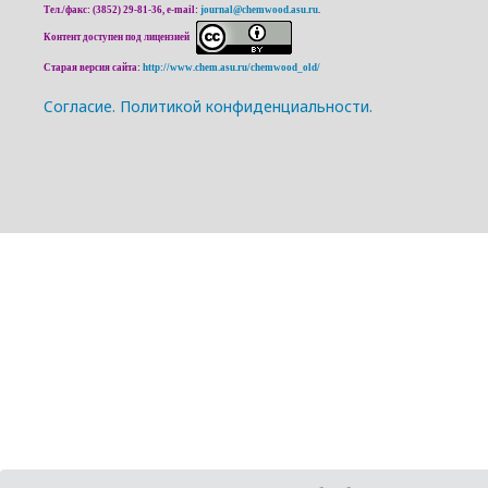
Тел./факс: (3852) 29-81-36, e-mail:
journal@chemwood.asu.ru
.
Контент доступен под лицензией
Старая версия сайта:
http://www.chem.asu.ru/chemwood_old/
Cогласие.
Политикой конфиденциальности.