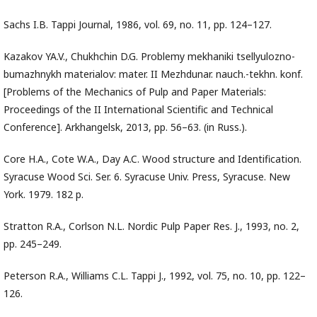
Sachs I.B. Tappi Journal, 1986, vol. 69, no. 11, pp. 124–127.
Kazakov YA.V., Chukhchin D.G. Problemy mekhaniki tsellyulozno-
bumazhnykh materialov: mater. II Mezhdunar. nauch.-tekhn. konf.
[Problems of the Mechanics of Pulp and Paper Materials:
Proceedings of the II International Scientific and Technical
Conference]. Arkhangelsk, 2013, pp. 56–63. (in Russ.).
Core H.A., Cote W.A., Day A.C. Wood structure and Identification.
Syracuse Wood Sci. Ser. 6. Syracuse Univ. Press, Syracuse. New
York. 1979. 182 p.
Stratton R.A., Corlson N.L. Nordic Pulp Paper Res. J., 1993, no. 2,
pp. 245–249.
Peterson R.A., Williams C.L. Tappi J., 1992, vol. 75, no. 10, pp. 122–
126.