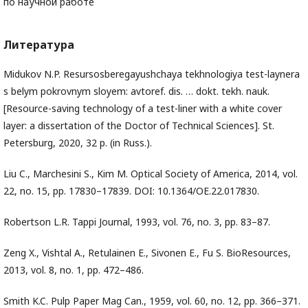
по научной работе
Литература
Midukov N.P. Resursosberegayushchaya tekhnologiya test-laynera
s belym pokrovnym sloyem: avtoref. dis. … dokt. tekh. nauk.
[Resource-saving technology of a test-liner with a white cover
layer: a dissertation of the Doctor of Technical Sciences]. St.
Petersburg, 2020, 32 p. (in Russ.).
Liu C., Marchesini S., Kim M. Optical Society of America, 2014, vol.
22, no. 15, pp. 17830–17839. DOI: 10.1364/OE.22.017830.
Robertson L.R. Tappi Journal, 1993, vol. 76, no. 3, pp. 83–87.
Zeng X., Vishtal A., Retulainen E., Sivonen E., Fu S. BioResources,
2013, vol. 8, no. 1, pp. 472–486.
Smith K.C. Pulp Paper Mag Can., 1959, vol. 60, no. 12, pp. 366–371.