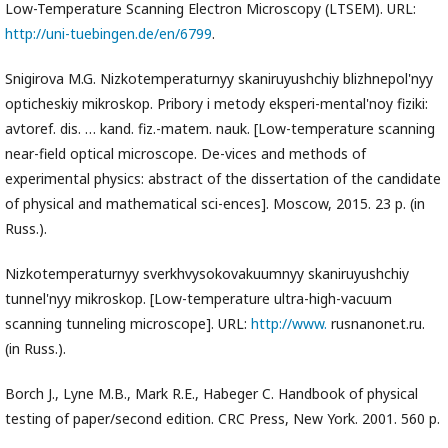
Low-Temperature Scanning Electron Microscopy (LTSEM). URL:
http://uni-tuebingen.de/en/6799
.
Snigirova M.G. Nizkotemperaturnyy skaniruyushchiy blizhnepol'nyy
opticheskiy mikroskop. Pribory i metody eksperi-mental'noy fiziki:
avtoref. dis. … kand. fiz.-matem. nauk. [Low-temperature scanning
near-field optical microscope. De-vices and methods of
experimental physics: abstract of the dissertation of the candidate
of physical and mathematical sci-ences]. Moscow, 2015. 23 p. (in
Russ.).
Nizkotemperaturnyy sverkhvysokovakuumnyy skaniruyushchiy
tunnel'nyy mikroskop. [Low-temperature ultra-high-vacuum
scanning tunneling microscope]. URL:
http://www.
rusnanonet.ru.
(in Russ.).
Borch J., Lyne M.B., Mark R.E., Habeger C. Handbook of physical
testing of paper/second edition. CRC Press, New York. 2001. 560 p.