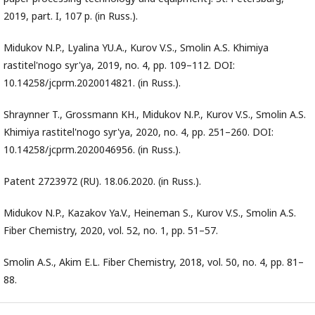
2019, part. I, 107 p. (in Russ.).
Midukov N.P., Lyalina YU.A., Kurov V.S., Smolin A.S. Khimiya
rastitel'nogo syr'ya, 2019, no. 4, pp. 109–112. DOI:
10.14258/jcprm.2020014821. (in Russ.).
Shraynner T., Grossmann KH., Midukov N.P., Kurov V.S., Smolin A.S.
Khimiya rastitel'nogo syr'ya, 2020, no. 4, pp. 251–260. DOI:
10.14258/jcprm.2020046956. (in Russ.).
Patent 2723972 (RU). 18.06.2020. (in Russ.).
Midukov N.P., Kazakov Ya.V., Heineman S., Kurov V.S., Smolin A.S.
Fiber Chemistry, 2020, vol. 52, no. 1, pp. 51–57.
Smolin A.S., Akim E.L. Fiber Chemistry, 2018, vol. 50, no. 4, pp. 81–
88.