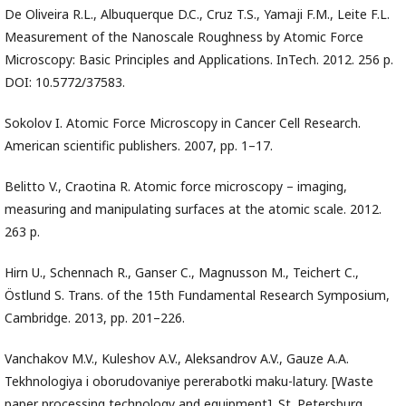
De Oliveira R.L., Albuquerque D.C., Cruz T.S., Yamaji F.M., Leite F.L.
Measurement of the Nanoscale Roughness by Atomic Force
Microscopy: Basic Principles and Applications. InTech. 2012. 256 p.
DOI: 10.5772/37583.
Sokolov I. Atomic Force Microscopy in Cancer Cell Research.
American scientific publishers. 2007, pp. 1–17.
Belitto V., Craotina R. Atomic force microscopy – imaging,
measuring and manipulating surfaces at the atomic scale. 2012.
263 p.
Hirn U., Schennach R., Ganser C., Magnusson M., Teichert C.,
Östlund S. Trans. of the 15th Fundamental Research Symposium,
Cambridge. 2013, pp. 201–226.
Vanchakov M.V., Kuleshov A.V., Aleksandrov A.V., Gauze A.A.
Tekhnologiya i oborudovaniye pererabotki maku-latury. [Waste
paper processing technology and equipment]. St. Petersburg,