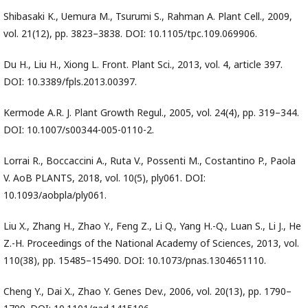
Shibasaki K., Uemura M., Tsurumi S., Rahman A. Plant Cell., 2009,
vol. 21(12), pp. 3823–3838. DOI: 10.1105/tpc.109.069906.
Du H., Liu H., Xiong L. Front. Plant Sci., 2013, vol. 4, article 397.
DOI: 10.3389/fpls.2013.00397.
Kermode A.R. J. Plant Growth Regul., 2005, vol. 24(4), pp. 319–344.
DOI: 10.1007/s00344-005-0110-2.
Lorrai R., Boccaccini A., Ruta V., Possenti M., Costantino P., Paola
V. AoB PLANTS, 2018, vol. 10(5), ply061. DOI:
10.1093/aobpla/ply061.
Liu X., Zhang H., Zhao Y., Feng Z., Li Q., Yang H.-Q., Luan S., Li J., He
Z.-H. Proceedings of the National Academy of Sciences, 2013, vol.
110(38), pp. 15485–15490. DOI: 10.1073/pnas.1304651110.
Cheng Y., Dai X., Zhao Y. Genes Dev., 2006, vol. 20(13), pp. 1790–