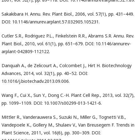
Sakakibara H. Annu. Rev. Plant Biol., 2006, vol. 57(1), pp. 431–449.
DOI: 10.1146/annurev.arplant.57.032905.105231.
Cutler S.R., Rodriguez P.L., Finkelstein R.R., Abrams S.R. Annu. Rev.
Plant Biol., 2010, vol. 61(1), pp. 651–679. DOI: 10.1146/annurev-
arplant-042809-112122.
Danquah A., de Zelicourt A., Colcombet J., Hirt H. Biotechnology
Advances, 2014, vol. 32(1), pp. 40–52. DOI:
10.1016/j.biotechadv.2013.09.006.
Wang F., Cui X., Sun Y., Dong C.-H. Plant Cell Rep., 2013, vol. 32(7),
pp. 1099–1109. DOI: 10.1007/s00299-013-1421-6.
Mittler R., Vanderauwera S., Suzuki N., Miller G., Tognetti V.B.,
Vandepoele K., Gollery M., Shulaev V., Van Breusegem F. Trends in
Plant Science, 2011, vol. 16(6), pp. 300–309. DOI: