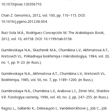
10.1073/pnas.120356710.
Chan Z. Genomics, 2012, vol. 100, pp. 110–115. DOI:
10.1016/j.ygeno.2012.06.004.
Ruiz-Sola M.Á., Rodríguez-Concepción M. The Arabidopsis Book,
2012, vol. 10, e0158. DOI: 10.1199/tab.0158.
Gumilevskaya N.A., Skazhenik M.A., Chumikina L.V., Akhmatova A.T.,
Kretovich V.L. Prikladnaya biokhimiya i mikrobiologiya, 1984, vol. 20,
no. 1, pp. 9–23. (in Russ.).
Gumilevskaya N.A., Akhmatova A.T., Chumikina L.V., Kretovich V.L.
Biokhimiya, 1985, vol. 50, no. 7, pp. 1189–1200. (in Russ.).
Gumilevskaya N.A., Chumikina L.V., Arabova L.I., Zimin M.V., Shatilov
V.R. Fiziologiya rasteniy, 1996, vol. 43, no. 2, pp. 247–255. (in Russ.).
Rajjou L., Gallardo K., Debeaujon I., Vandekerckhove J., Job C., Job