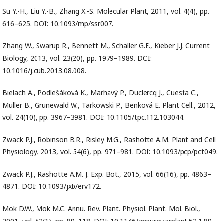
Su Y.-H., Liu Y.-B., Zhang X.-S. Molecular Plant, 2011, vol. 4(4), pp.
616–625. DOI: 10.1093/mp/ssr007.
Zhang W., Swarup R., Bennett M., Schaller G.E., Kieber J.J. Current
Biology, 2013, vol. 23(20), pp. 1979–1989. DOI:
10.1016/j.cub.2013.08.008.
Bielach A., Podlešáková K., Marhavý P., Duclercq J., Cuesta C.,
Müller B., Grunewald W., Tarkowski P., Benková E. Plant Cell., 2012,
vol. 24(10), pp. 3967–3981. DOI: 10.1105/tpc.112.103044.
Zwack P.J., Robinson B.R., Risley M.G., Rashotte A.M. Plant and Cell
Physiology, 2013, vol. 54(6), pp. 971–981. DOI: 10.1093/pcp/pct049.
Zwack P.J., Rashotte A.M. J. Exp. Bot., 2015, vol. 66(16), pp. 4863–
4871. DOI: 10.1093/jxb/erv172.
Mok D.W., Mok M.C. Annu. Rev. Plant. Physiol. Plant. Mol. Biol.,
2001, vol. 52(1), pp. 89–118. DOI: 10.1146/annurev.arplant.52.1.89.