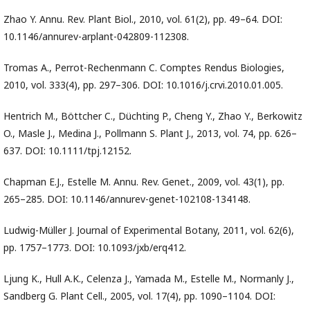
Zhao Y. Annu. Rev. Plant Biol., 2010, vol. 61(2), pp. 49–64. DOI:
10.1146/annurev-arplant-042809-112308.
Tromas A., Perrot-Rechenmann C. Comptes Rendus Biologies,
2010, vol. 333(4), pp. 297–306. DOI: 10.1016/j.crvi.2010.01.005.
Hentrich M., Böttcher C., Düchting P., Cheng Y., Zhao Y., Berkowitz
O., Masle J., Medina J., Pollmann S. Plant J., 2013, vol. 74, pp. 626–
637. DOI: 10.1111/tpj.12152.
Chapman E.J., Estelle M. Annu. Rev. Genet., 2009, vol. 43(1), pp.
265–285. DOI: 10.1146/annurev-genet-102108-134148.
Ludwig-Müller J. Journal of Experimental Botany, 2011, vol. 62(6),
pp. 1757–1773. DOI: 10.1093/jxb/erq412.
Ljung K., Hull A.K., Celenza J., Yamada M., Estelle M., Normanly J.,
Sandberg G. Plant Cell., 2005, vol. 17(4), pp. 1090–1104. DOI: