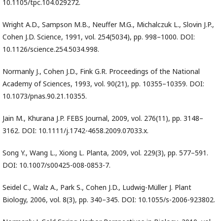
10.1105/tpc.104.029272.
Wright A.D., Sampson M.B., Neuffer M.G., Michalczuk L., Slovin J.P.,
Cohen J.D. Science, 1991, vol. 254(5034), pp. 998–1000. DOI:
10.1126/science.254.5034.998.
Normanly J., Cohen J.D., Fink G.R. Proceedings of the National
Academy of Sciences, 1993, vol. 90(21), pp. 10355–10359. DOI:
10.1073/pnas.90.21.10355.
Jain M., Khurana J.P. FEBS Journal, 2009, vol. 276(11), pp. 3148–
3162. DOI: 10.1111/j.1742-4658.2009.07033.x.
Song Y., Wang L., Xiong L. Planta, 2009, vol. 229(3), pp. 577–591.
DOI: 10.1007/s00425-008-0853-7.
Seidel C., Walz A., Park S., Cohen J.D., Ludwig-Müller J. Plant
Biology, 2006, vol. 8(3), pp. 340–345. DOI: 10.1055/s-2006-923802.