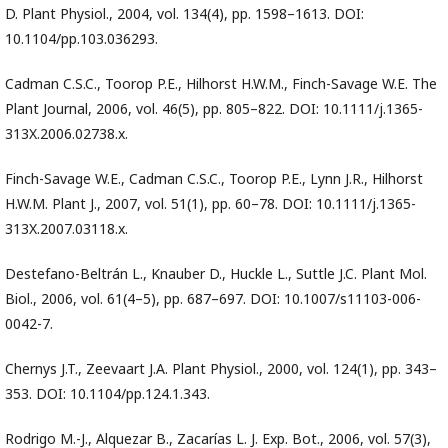
D. Plant Physiol., 2004, vol. 134(4), pp. 1598–1613. DOI:
10.1104/pp.103.036293.
Cadman C.S.C., Toorop P.E., Hilhorst H.W.M., Finch-Savage W.E. The
Plant Journal, 2006, vol. 46(5), pp. 805–822. DOI: 10.1111/j.1365-
313X.2006.02738.x.
Finch-Savage W.E., Cadman C.S.C., Toorop P.E., Lynn J.R., Hilhorst
H.W.M. Plant J., 2007, vol. 51(1), pp. 60–78. DOI: 10.1111/j.1365-
313X.2007.03118.x.
Destefano-Beltrán L., Knauber D., Huckle L., Suttle J.C. Plant Mol.
Biol., 2006, vol. 61(4–5), pp. 687–697. DOI: 10.1007/s11103-006-
0042-7.
Chernys J.T., Zeevaart J.A. Plant Physiol., 2000, vol. 124(1), pp. 343–
353. DOI: 10.1104/pp.124.1.343.
Rodrigo M.-J., Alquezar B., Zacarías L. J. Exp. Bot., 2006, vol. 57(3),