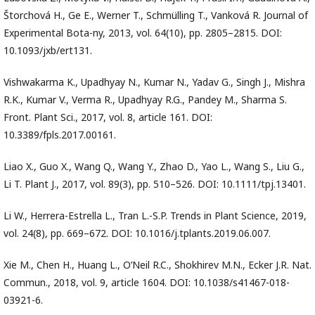
Štorchová H., Ge E., Werner T., Schmülling T., Vanková R. Journal of
Experimental Bota-ny, 2013, vol. 64(10), pp. 2805–2815. DOI:
10.1093/jxb/ert131.
Vishwakarma K., Upadhyay N., Kumar N., Yadav G., Singh J., Mishra
R.K., Kumar V., Verma R., Upadhyay R.G., Pandey M., Sharma S.
Front. Plant Sci., 2017, vol. 8, article 161. DOI:
10.3389/fpls.2017.00161.
Liao X., Guo X., Wang Q., Wang Y., Zhao D., Yao L., Wang S., Liu G.,
Li T. Plant J., 2017, vol. 89(3), pp. 510–526. DOI: 10.1111/tpj.13401.
Li W., Herrera-Estrella L., Tran L.-S.P. Trends in Plant Science, 2019,
vol. 24(8), pp. 669–672. DOI: 10.1016/j.tplants.2019.06.007.
Xie M., Chen H., Huang L., O’Neil R.C., Shokhirev M.N., Ecker J.R. Nat.
Commun., 2018, vol. 9, article 1604. DOI: 10.1038/s41467-018-
03921-6.