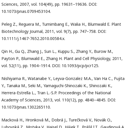
Sciences, 2007, vol. 104(49), pp. 19631–19636. DOI:
10.1073/pnas.0709453104.
Peleg Z., Reguera M., Tumimbang E., Walia H., Blumwald E. Plant
Biotechnology Journal, 2011, vol. 9(7), pp. 747–758. DOI:
10.1111/j.1467-7652.2010.00584.x.
Qin H., Gu Q., Zhang J., Sun L., Kuppu S., Zhang Y., Burow M.,
Payton P., Blumwald E., Zhang H. Plant and Cell Physiology, 2011,
vol. 52(11), pp. 1904–1914. DOI: 10.1093/pcp/pcr125.
Nishiyama R., Watanabe Y., Leyva-Gonzalez M.A., Van Ha C., Fujita
Y., Tanaka M., Seki M., Yamaguchi-Shinozaki K., Shinozaki K.,
Herrera-Estrella L., Tran L.-S.P. Proceedings of the National
Academy of Sciences, 2013, vol. 110(12), pp. 4840–4845. DOI:
10.1073/pnas.1302265110.
Macková H., Hronková M., Dobrá J., Turečková V., Novák O.,
Lubovská Z., Motyka V., Haisel D., Hájek T., Prášil I.T., Gaudinová A.,