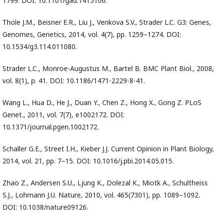
1799. DOI: 10.1101/gad.1415106.
Thole J.M., Beisner E.R., Liu J., Venkova S.V., Strader L.C. G3: Genes,
Genomes, Genetics, 2014, vol. 4(7), pp. 1259–1274. DOI:
10.1534/g3.114.011080.
Strader L.C., Monroe-Augustus M., Bartel B. BMC Plant Biol., 2008,
vol. 8(1), p. 41. DOI: 10.1186/1471-2229-8-41.
Wang L., Hua D., He J., Duan Y., Chen Z., Hong X., Gong Z. PLoS
Genet., 2011, vol. 7(7), e1002172. DOI:
10.1371/journal.pgen.1002172.
Schaller G.E., Street I.H., Kieber J.J. Current Opinion in Plant Biology,
2014, vol. 21, pp. 7–15. DOI: 10.1016/j.pbi.2014.05.015.
Zhao Z., Andersen S.U., Ljung K., Dolezal K., Miotk A., Schultheiss
S.J., Lohmann J.U. Nature, 2010, vol. 465(7301), pp. 1089–1092.
DOI: 10.1038/nature09126.