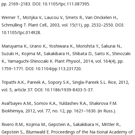
pp. 2169–2183. DOI: 10.1105/tpc.111.087395.
Werner T., Motyka V., Laucou V., Smets R., Van Onckelen H.,
Schmülling T. Plant Cell., 2003, vol. 15(11), pp. 2532–2550. DOI:
10.1105/tpc.014928.
Maruyama K., Urano K., Yoshiwara K., Morishita Y., Sakurai N.,
Suzuki H., Kojima M., Sakakibara H., Shibata D., Saito K., Shinozaki
K., Yamaguchi-Shinozaki K. Plant Physiol., 2014, vol. 164(4), pp.
1759–1771. DOI: 10.1104/pp.113.231720.
Tripathi A.K., Pareek A., Sopory S.K., Singla-Pareek S.L. Rice, 2012,
vol. 5, article 37. DOI: 10.1186/1939-8433-5-37.
Aval'bayev A.M., Somov K.A., Yuldashev R.A., Shakirova F.M.
Biokhimiya, 2012, vol. 77, no. 12, pp. 1621–1630. (in Russ.).
Rivero R.M., Kojima M., Gepstein A., Sakakibara H., Mittler R.,
Gepstein S., Blumwald E. Proceedings of the Na-tional Academy of