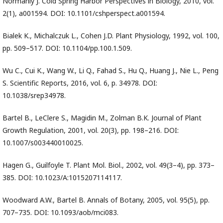
Normanly J. Cold Spring Harbor Perspectives in Biology, 2010, vol.
2(1), a001594. DOI: 10.1101/cshperspect.a001594.
Bialek K., Michalczuk L., Cohen J.D. Plant Physiology, 1992, vol. 100,
pp. 509–517. DOI: 10.1104/pp.100.1.509.
Wu C., Cui K., Wang W., Li Q., Fahad S., Hu Q., Huang J., Nie L., Peng
S. Scientific Reports, 2016, vol. 6, p. 34978. DOI:
10.1038/srep34978.
Bartel B., LeClere S., Magidin M., Zolman B.K. Journal of Plant
Growth Regulation, 2001, vol. 20(3), pp. 198–216. DOI:
10.1007/s003440010025.
Hagen G., Guilfoyle T. Plant Mol. Biol., 2002, vol. 49(3–4), pp. 373–
385. DOI: 10.1023/A:1015207114117.
Woodward A.W., Bartel B. Annals of Botany, 2005, vol. 95(5), pp.
707–735. DOI: 10.1093/aob/mci083.