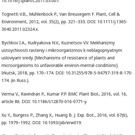
10.1016/j.tplants.2011.03.007.
Tognetti V.B., Mühlenbock P., Van Breusegem F. Plant, Cell &
Environment, 2012, vol. 35(2), pp. 321–333. DOI: 10.1111/j.1365-
3040.2011.02324.x.
Bychkov I.A., Kudryakova N.V., Kuznetsov V.V. Mekhanizmy
ustoychivosti rasteniy i mikroorganizmov k neblagopriyatnym
usloviyam sredy. [Mechanisms of resistance of plants and
microorganisms to unfavorable environ-mental conditions].
Irkutsk, 2018, pp. 170–174. DOI: 10.31255/978-5-94797-319-8-170-
174. (in Russ.).
Verma V., Ravindran P., Kumar P.P. BMC Plant Biol., 2016, vol. 16,
article 86. DOI: 10.1186/s12870-016-0771-y.
Xu Y., Burgess P., Zhang X., Huang B. J. Exp. Bot., 2016, vol. 67(6),
pp. 1979–1992. DOI: 10.1093/jxb/erw019.