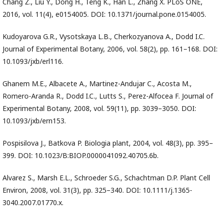
Chang Z., Liu Y., Dong H., Teng K., Han L., Zhang X. PLoS ONE,
2016, vol. 11(4), e0154005. DOI: 10.1371/journal.pone.0154005.
Kudoyarova G.R., Vysotskaya L.B., Cherkozyanova A., Dodd I.C.
Journal of Experimental Botany, 2006, vol. 58(2), pp. 161–168. DOI:
10.1093/jxb/erl116.
Ghanem M.E., Albacete A., Martinez-Andujar C., Acosta M.,
Romero-Aranda R., Dodd I.C., Lutts S., Perez-Alfocea F. Journal of
Experimental Botany, 2008, vol. 59(11), pp. 3039–3050. DOI:
10.1093/jxb/ern153.
Pospisilova J., Batkova P. Biologia plant, 2004, vol. 48(3), pp. 395–
399. DOI: 10.1023/B:BIOP.0000041092.40705.6b.
Alvarez S., Marsh E.L., Schroeder S.G., Schachtman D.P. Plant Cell
Environ, 2008, vol. 31(3), pp. 325–340. DOI: 10.1111/j.1365-
3040.2007.01770.x.