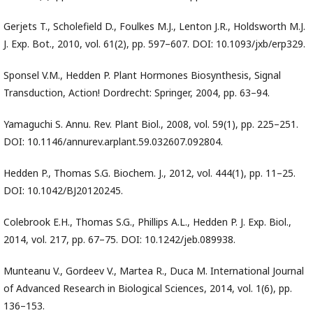
Gerjets T., Scholefield D., Foulkes M.J., Lenton J.R., Holdsworth M.J.
J. Exp. Bot., 2010, vol. 61(2), pp. 597–607. DOI: 10.1093/jxb/erp329.
Sponsel V.M., Hedden P. Plant Hormones Biosynthesis, Signal
Transduction, Action! Dordrecht: Springer, 2004, pp. 63–94.
Yamaguchi S. Annu. Rev. Plant Biol., 2008, vol. 59(1), pp. 225–251.
DOI: 10.1146/annurev.arplant.59.032607.092804.
Hedden P., Thomas S.G. Biochem. J., 2012, vol. 444(1), pp. 11–25.
DOI: 10.1042/BJ20120245.
Colebrook E.H., Thomas S.G., Phillips A.L., Hedden P. J. Exp. Biol.,
2014, vol. 217, pp. 67–75. DOI: 10.1242/jeb.089938.
Munteanu V., Gordeev V., Martea R., Duca M. International Journal
of Advanced Research in Biological Sciences, 2014, vol. 1(6), pp.
136–153.