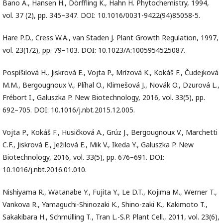
Bano A., Hansen H., Dörffling K., Hahn H. Phytochemistry, 1994,
vol. 37 (2), pp. 345–347. DOI: 10.1016/0031-9422(94)85058-5.
Hare P.D., Cress W.A., van Staden J. Plant Growth Regulation, 1997,
vol. 23(1/2), pp. 79–103. DOI: 10.1023/A:1005954525087.
Pospíšilová H., Jiskrová E., Vojta P., Mrízová K., Kokáš F., Čudejková
M.M., Bergougnoux V., Plíhal O., Klimešová J., Novák O., Dzurová L.,
Frébort I., Galuszka P. New Biotechnology, 2016, vol. 33(5), pp.
692–705. DOI: 10.1016/j.nbt.2015.12.005.
Vojta P., Kokáš F., Husičková A., Grúz J., Bergougnoux V., Marchetti
C.F., Jiskrová E., Ježilová E., Mik V., Ikeda Y., Galuszka P. New
Biotechnology, 2016, vol. 33(5), pp. 676–691. DOI:
10.1016/j.nbt.2016.01.010.
Nishiyama R., Watanabe Y., Fujita Y., Le D.T., Kojima M., Werner T.,
Vankova R., Yamaguchi-Shinozaki K., Shino-zaki K., Kakimoto T.,
Sakakibara H., Schmülling T., Tran L.-S.P. Plant Cell., 2011, vol. 23(6),