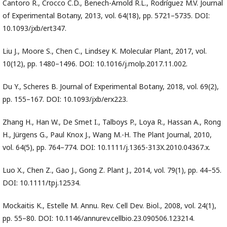
Cantoro R., Crocco C.D., Benech-Arnold R.L., Rodríguez M.V. Journal
of Experimental Botany, 2013, vol. 64(18), pp. 5721–5735. DOI:
10.1093/jxb/ert347.
Liu J., Moore S., Chen C., Lindsey K. Molecular Plant, 2017, vol.
10(12), pp. 1480–1496. DOI: 10.1016/j.molp.2017.11.002.
Du Y., Scheres B. Journal of Experimental Botany, 2018, vol. 69(2),
pp. 155–167. DOI: 10.1093/jxb/erx223.
Zhang H., Han W., De Smet I., Talboys P., Loya R., Hassan A., Rong
H., Jürgens G., Paul Knox J., Wang M.-H. The Plant Journal, 2010,
vol. 64(5), pp. 764–774. DOI: 10.1111/j.1365-313X.2010.04367.x.
Luo X., Chen Z., Gao J., Gong Z. Plant J., 2014, vol. 79(1), pp. 44–55.
DOI: 10.1111/tpj.12534.
Mockaitis K., Estelle M. Annu. Rev. Cell Dev. Biol., 2008, vol. 24(1),
pp. 55–80. DOI: 10.1146/annurev.cellbio.23.090506.123214.