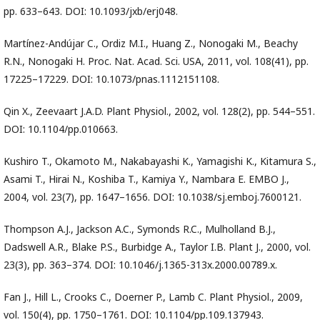
pp. 633–643. DOI: 10.1093/jxb/erj048.
Martínez-Andújar C., Ordiz M.I., Huang Z., Nonogaki M., Beachy
R.N., Nonogaki H. Proc. Nat. Acad. Sci. USA, 2011, vol. 108(41), pp.
17225–17229. DOI: 10.1073/pnas.1112151108.
Qin X., Zeevaart J.A.D. Plant Physiol., 2002, vol. 128(2), pp. 544–551.
DOI: 10.1104/pp.010663.
Kushiro T., Okamoto M., Nakabayashi K., Yamagishi K., Kitamura S.,
Asami T., Hirai N., Koshiba T., Kamiya Y., Nambara E. EMBO J.,
2004, vol. 23(7), pp. 1647–1656. DOI: 10.1038/sj.emboj.7600121.
Thompson A.J., Jackson A.C., Symonds R.C., Mulholland B.J.,
Dadswell A.R., Blake P.S., Burbidge A., Taylor I.B. Plant J., 2000, vol.
23(3), pp. 363–374. DOI: 10.1046/j.1365-313x.2000.00789.x.
Fan J., Hill L., Crooks C., Doerner P., Lamb C. Plant Physiol., 2009,
vol. 150(4), pp. 1750–1761. DOI: 10.1104/pp.109.137943.