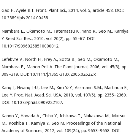
Gao F., Ayele B.T. Front. Plant Sci., 2014, vol. 5, article 458. DOI:
10.3389/fpls.2014.00458.
Nambara E., Okamoto M., Tatematsu K., Yano R., Seo M., Kamiya
Y. Seed Sci. Res., 2010, vol. 20(2), pp. 55–67. DOI:
10.1017/S0960258510000012.
Lefebvre V., North H., Frey A., Sotta B., Seo M., Okamoto M.,
Nambara E., Marion Poll A. The Plant Journal, 2006, vol. 45(3), pp.
309–319. DOI: 10.1111/j.1365-313X.2005.02622.x.
Kang J., Hwang J.-U., Lee M., Kim Y.-Y., Assmann S.M., Martinoia E.,
Lee Y. Proc. Nat. Acad. Sci. USA, 2010, vol. 107(5), pp. 2355–2360.
DOI: 10.1073/pnas.0909222107.
Kanno Y., Hanada A., Chiba Y., Ichikawa T., Nakazawa M., Matsui
M., Koshiba T., Kamiya Y., Seo M. Proceedings of the National
Academy of Sciences, 2012, vol. 109(24), pp. 9653–9658. DOI: