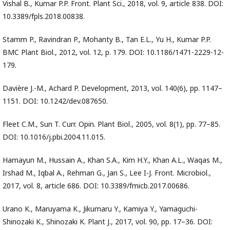
Vishal B., Kumar P.P. Front. Plant Sci., 2018, vol. 9, article 838. DOI:
10.3389/fpls.2018.00838.
Stamm P., Ravindran P., Mohanty B., Tan E.L., Yu H., Kumar P.P.
BMC Plant Biol., 2012, vol. 12, p. 179. DOI: 10.1186/1471-2229-12-
179.
Davière J.-M., Achard P. Development, 2013, vol. 140(6), pp. 1147–
1151. DOI: 10.1242/dev.087650.
Fleet C.M., Sun T. Curr. Opin. Plant Biol., 2005, vol. 8(1), pp. 77–85.
DOI: 10.1016/j.pbi.2004.11.015.
Hamayun M., Hussain A., Khan S.A., Kim H.Y., Khan A.L., Waqas M.,
Irshad M., Iqbal A., Rehman G., Jan S., Lee I-J. Front. Microbiol.,
2017, vol. 8, article 686. DOI: 10.3389/fmicb.2017.00686.
Urano K., Maruyama K., Jikumaru Y., Kamiya Y., Yamaguchi-
Shinozaki K., Shinozaki K. Plant J., 2017, vol. 90, pp. 17–36. DOI: