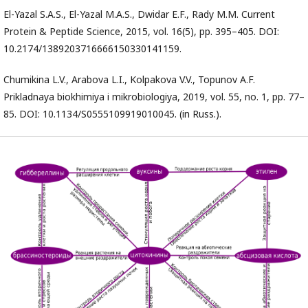
El-Yazal S.A.S., El-Yazal M.A.S., Dwidar E.F., Rady M.M. Current
Protein & Peptide Science, 2015, vol. 16(5), pp. 395–405. DOI:
10.2174/1389203716666150330141159.
Chumikina L.V., Arabova L.I., Kolpakova V.V., Topunov A.F.
Prikladnaya biokhimiya i mikrobiologiya, 2019, vol. 55, no. 1, pp. 77–
85. DOI: 10.1134/S0555109919010045. (in Russ.).