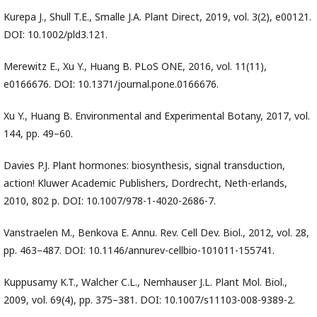
Kurepa J., Shull T.E., Smalle J.A. Plant Direct, 2019, vol. 3(2), e00121.
DOI: 10.1002/pld3.121.
Merewitz E., Xu Y., Huang B. PLoS ONE, 2016, vol. 11(11),
e0166676. DOI: 10.1371/journal.pone.0166676.
Xu Y., Huang B. Environmental and Experimental Botany, 2017, vol.
144, pp. 49–60.
Davies P.J. Plant hormones: biosynthesis, signal transduction,
action! Kluwer Academic Publishers, Dordrecht, Neth-erlands,
2010, 802 p. DOI: 10.1007/978-1-4020-2686-7.
Vanstraelen M., Benkova E. Annu. Rev. Cell Dev. Biol., 2012, vol. 28,
pp. 463–487. DOI: 10.1146/annurev-cellbio-101011-155741.
Kuppusamy K.T., Walcher C.L., Nemhauser J.L. Plant Mol. Biol.,
2009, vol. 69(4), pp. 375–381. DOI: 10.1007/s11103-008-9389-2.