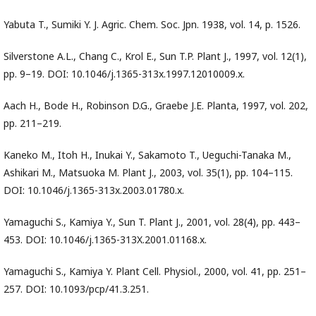
Yabuta T., Sumiki Y. J. Agric. Chem. Soc. Jpn. 1938, vol. 14, p. 1526.
Silverstone A.L., Chang C., Krol E., Sun T.P. Plant J., 1997, vol. 12(1),
pp. 9–19. DOI: 10.1046/j.1365-313x.1997.12010009.x.
Aach H., Bode H., Robinson D.G., Graebe J.E. Planta, 1997, vol. 202,
pp. 211–219.
Kaneko M., Itoh H., Inukai Y., Sakamoto T., Ueguchi-Tanaka M.,
Ashikari M., Matsuoka M. Plant J., 2003, vol. 35(1), pp. 104–115.
DOI: 10.1046/j.1365-313x.2003.01780.x.
Yamaguchi S., Kamiya Y., Sun T. Plant J., 2001, vol. 28(4), pp. 443–
453. DOI: 10.1046/j.1365-313X.2001.01168.x.
Yamaguchi S., Kamiya Y. Plant Cell. Physiol., 2000, vol. 41, pp. 251–
257. DOI: 10.1093/pcp/41.3.251.