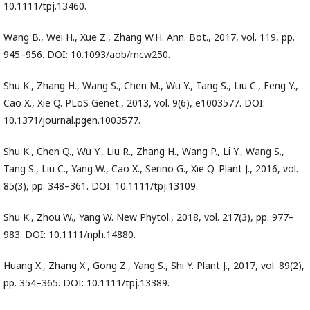
10.1111/tpj.13460.
Wang B., Wei H., Xue Z., Zhang W.H. Ann. Bot., 2017, vol. 119, pp.
945–956. DOI: 10.1093/aob/mcw250.
Shu K., Zhang H., Wang S., Chen M., Wu Y., Tang S., Liu C., Feng Y.,
Cao X., Xie Q. PLoS Genet., 2013, vol. 9(6), e1003577. DOI:
10.1371/journal.pgen.1003577.
Shu K., Chen Q., Wu Y., Liu R., Zhang H., Wang P., Li Y., Wang S.,
Tang S., Liu C., Yang W., Cao X., Serino G., Xie Q. Plant J., 2016, vol.
85(3), pp. 348–361. DOI: 10.1111/tpj.13109.
Shu K., Zhou W., Yang W. New Phytol., 2018, vol. 217(3), pp. 977–
983. DOI: 10.1111/nph.14880.
Huang X., Zhang X., Gong Z., Yang S., Shi Y. Plant J., 2017, vol. 89(2),
pp. 354–365. DOI: 10.1111/tpj.13389.