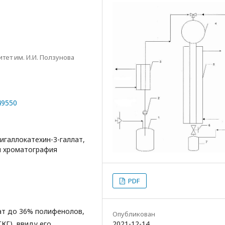
тет им. И.И. Ползунова
49550
игаллокатехин-3-галлат,
я хроматография
PDF
ржат до 36% полифенолов,
Опубликован
ГКГ), ввиду его
2021-12-14