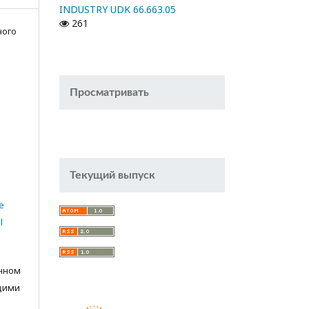
INDUSTRY UDK 66.663.05
261
ного
Просматривать
Текущий выпуск
e
l
анном
щими