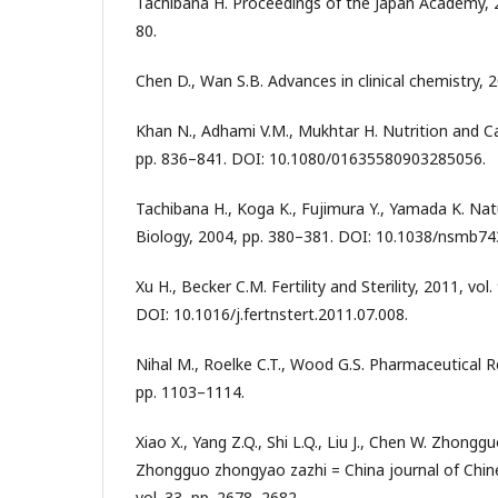
Tachibana H. Proceedings of the Japan Academy, 20
80.
Chen D., Wan S.B. Advances in clinical chemistry, 2
Khan N., Adhami V.M., Mukhtar H. Nutrition and Can
pp. 836–841. DOI: 10.1080/01635580903285056.
Tachibana H., Koga K., Fujimura Y., Yamada K. Nat
Biology, 2004, pp. 380–381. DOI: 10.1038/nsmb74
Xu H., Becker C.M. Fertility and Sterility, 2011, vol
DOI: 10.1016/j.fertnstert.2011.07.008.
Nihal M., Roelke C.T., Wood G.S. Pharmaceutical Re
pp. 1103–1114.
Xiao X., Yang Z.Q., Shi L.Q., Liu J., Chen W. Zhong
Zhongguo zhongyao zazhi = China journal of Chin
vol. 33, pp. 2678–2682.