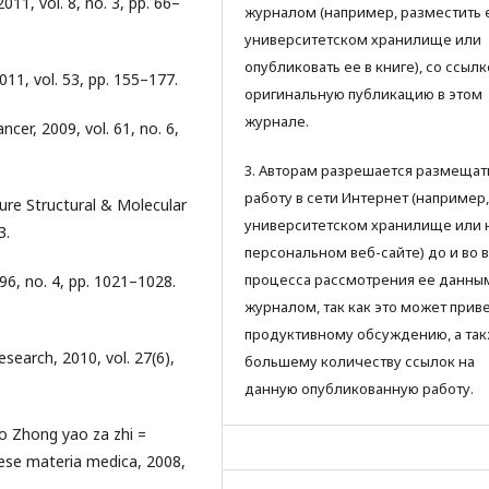
11, vol. 8, no. 3, pp. 66–
журналом (например, разместить 
университетском хранилище или
опубликовать ее в книге), со ссылк
011, vol. 53, pp. 155–177.
оригинальную публикацию в этом
журнале.
cer, 2009, vol. 61, no. 6,
3. Авторам разрешается размещат
работу в сети Интернет (например,
ure Structural & Molecular
университетском хранилище или 
3.
персональном веб-сайте) до и во 
процесса рассмотрения ее данны
. 96, no. 4, pp. 1021–1028.
журналом, так как это может приве
продуктивному обсуждению, а так
search, 2010, vol. 27(6),
большему количеству ссылок на
данную опубликованную работу.
guo Zhong yao za zhi =
ese materia medica, 2008,