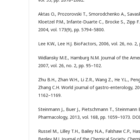
Aktas O., Prozorovski T., Smorodchenko A., Savask
Kloetzel P.M., Infante-Duarte C., Brocke S., Zipp 
2004, vol. 173(9), pp. 5794–5800.
Lee K.W., Lee H.J. BioFactors, 2006, vol. 26, no. 2,
Widlansky M.E., Hamburg N.M. Journal of the Ameri
2007, vol. 26, no. 2, pp. 95–102.
Zhu B.H., Zhan W.H., Li Z.R., Wang Z., He Y.L., Peng J
Zhang C.H. World journal of gastro-enterology, 2007
1162–1169.
Steinmann J., Buer J., Pietschmann T., Steinmann E.
Pharmacology, 2013, vol. 168, pp. 1059–1073. DOI
Russel M., Lilley T.H., Bailey N.A., Falshaw C.P., H
Begley M.J. Journal of the Chemical Society, Che