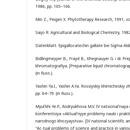
1986, pp. 105–106.
Min Z., Peigen X. Phytotherapy Research, 1991, vol.
Saijo R. Agricultural and Biological Chemistry, 198
Datenblatt. Epigallocatechin gallate bei Sigma-Aldr
Bidlingmeyyer B., Frayd B., Khegnauyer G. i dr. Pr
khromatografiya. [Preparative liquid chromatogra
(in Russ.).
Yashin Ya.I., Yashin A.Ya. Rossiyskiy khimicheskiy zh
pp. 64–79. (in Russ.).
Myul'khi Ye.P., Andryukhova M.V. IV natsional'nay
konferentsiya «Aktual'nyye problemy nauki i prakti
narodnogo khozyaystva». [IV national scientific a
"Ac-tual problems of science and practice in vario