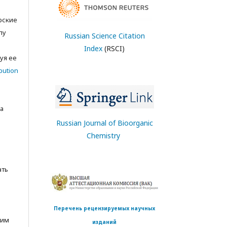
орские
лу
Russian Science Citation
с
Index
(RSCI)
уя ее
bution
а
Russian Journal of Bioorganic
Chemistry
ать
Перечень рецензируемых научных
тим
изданий