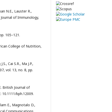
an N.E., Lauster R.,
F. Journal of Immunology,
 pp. 105–121.
can College of Nutrition,
.S., Cai S.R., Ma J.P.,
, vol. 13, no. 8, pp.
 British Journal of
: 10.1111/bph.12009.
aslam E., Magnotalo D.,
mical Communications,