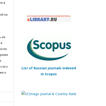
ее в
ой на
ь их
 в
на их
время
м
сти к
List of Russian journals indexed
же к
in Scopus