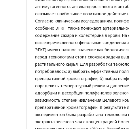
антимутагенного, антиканцерогенного и анти
оказывает наибольшее позитивное действие н
Согласно клиническим исследованиям, полифе
особенно ЭГКГ, также понижают артериально
содержание сахара и холестерина в крови. На
вышеперечисленного фенольные соединения з
ЭГКГ) имеют важное значение как биологичес
перед технологами стоит сложная задача выд
растительного сырья. Для разработки технол
потребовалось: а) выбрать эффективный поля
препаративной хроматографии; б) выбрать эф
определить температурный режим и давление
адсорбции и десорбции полифенолов зеленого
зависимость степени извлечения целевого ко
препаративной хроматографии. В результате 
экспериментов была разработана технология 
экстракта зеленого чая с концентрацией более
максимальном его выходе 43%мас. Разработа