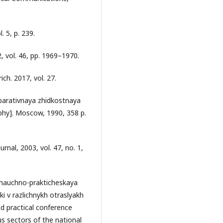
 5, p. 239.
2, vol. 46, pp. 1969–1970.
ich. 2017, vol. 27.
eparativnaya zhidkostnaya
phy]. Moscow, 1990, 358 p.
urnal, 2003, vol. 47, no. 1,
a nauchno-prakticheskaya
ki v razlichnykh otraslyakh
nd practical conference
us sectors of the national