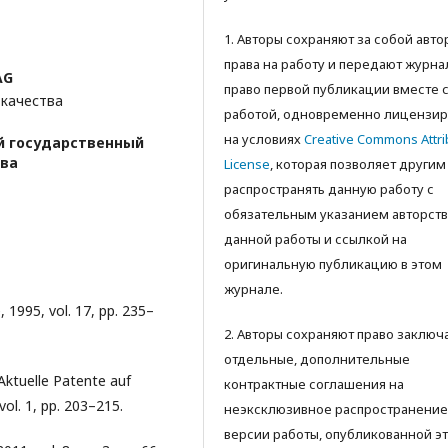
1. Авторы сохраняют за собой авт
права на работу и передают журна
AG
право первой публикации вместе 
 качества
работой, одновременно лицензир
на условиях
Creative Commons Attri
й государственный
ова
License
, которая позволяет другим
распространять данную работу с
обязательным указанием авторств
данной работы и ссылкой на
оригинальную публикацию в этом
журнале.
, 1995, vol. 17, pр. 235–
2. Авторы сохраняют право заключ
отдельные, дополнительные
 Aktuelle Patente auf
контрактные соглашения на
ol. 1, pр. 203–215.
неэксклюзивное распространение
версии работы, опубликованной э