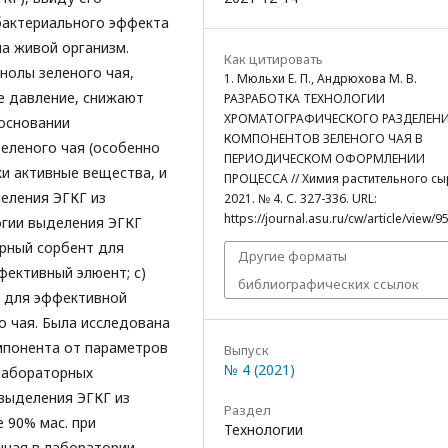
бактериального эффекта
а живой организм.
Как цитировать
нолы зеленого чая,
1. Мюльхи Е. П., Андрюхова М. В.
е давление, снижают
РАЗРАБОТКА ТЕХНОЛОГИИ
ХРОМАТОГРАФИЧЕСКОГО РАЗДЕЛЕН
 основании
КОМПОНЕНТОВ ЗЕЛЕНОГО ЧАЯ В
еленого чая (особенно
ПЕРИОДИЧЕСКОМ ОФОРМЛЕНИИ
ки активные вещества, и
ПРОЦЕССА // Химия растительного сы
еления ЭГКГ из
2021. № 4. С. 327-336. URL:
https://journal.asu.ru/cw/article/view/9
огии выделения ЭГКГ
рный сорбент для
Другие форматы
фективный элюент; с)
библиографических ссылок
 для эффективной
 чая. Была исследована
мпонента от параметров
Выпуск
№ 4 (2021)
лабораторных
выделения ЭГКГ из
Раздел
 90% мас. при
Технологии
нная в лаборатории