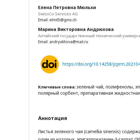
Елена Петровна Мюльхи
SwissCo Services AG
Email: elm65@gmx.ch
Марина Викторовна Андрюхова
Алтайский государственный технический универси
Email: andryukhova@mail.ru
https://doi.org/10.14258/jcprm.20210
зеленый чай, полифенолы, эп
Ключевые слова:
полярный сорбент, препаративная жидкостна
Аннотация
Листья зеленого чая (camellia sinensis) соде
один из которых, эпигаллокатехин-3-галлат (Э