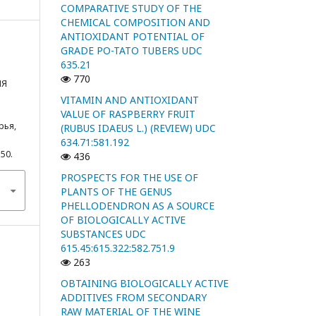
COMPARATIVE STUDY OF THE
CHEMICAL COMPOSITION AND
ANTIOXIDANT POTENTIAL OF
GRADE PO-TATO TUBERS UDC
635.21
770
ИЯ
VITAMIN AND ANTIOXIDANT
VALUE OF RASPBERRY FRUIT
рья,
(RUBUS IDAEUS L.) (REVIEW) UDC
634.71:581.192
550.
436
PROSPECTS FOR THE USE OF
PLANTS OF THE GENUS
PHELLODENDRON AS A SOURCE
OF BIOLOGICALLY ACTIVE
SUBSTANCES UDC
615.45:615.322:582.751.9
263
OBTAINING BIOLOGICALLY ACTIVE
ADDITIVES FROM SECONDARY
RAW MATERIAL OF THE WINE