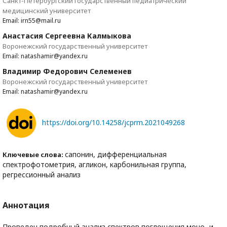
Санкт-Петербургский государственный педиатрический
медицинский университет
Email: irn55@mail.ru
Анастасия Сергеевна Калмыкова
Воронежский государственный университет
Email: natashamir@yandex.ru
Владимир Федорович Селеменев
Воронежский государственный университет
Email: natashamir@yandex.ru
https://doi.org/10.14258/jcprm.2021049268
сапонин, дифференциальная
Ключевые слова:
спектрофотометрия, агликон, карбонильная группа,
регрессионный анализ
Аннотация
Проведен подробный анализ спектров поглощения моно- и