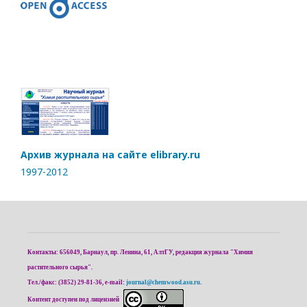
Архив журнала на сайте elibrary.ru
1997-2012
Контакты: 656049, Барнаул, пр. Ленина, 61, АлтГУ, редакция журнала "Химия
растительного сырья".
Тел./факс: (3852) 29-81-36, e-mail:
journal@chemwood.asu.ru
.
Контент доступен под лицензией