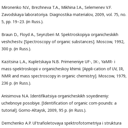
Mironenko N.V., Brezhneva T.A., Mikhina I.A., Selemenev V.F.
Zavodskaya laboratoriya. Diagnostika materialov, 2009, vol. 75, no.
5, pp. 19–23. (in Russ.).
Braun D., Floyd A., Seynzberi M. Spektroskopiya organicheskikh
veshchestv. [Spectroscopy of organic substances]. Moscow, 1992,
300 p. (in Russ.).
Kazitsina L.A., Kupletskaya N.B. Primeneniye UF-, IK-, YaMR- i
mass-spektroskopii v organicheskoy khimii. [Appli-cation of UV, IR,
NMR and mass spectroscopy in organic chemistry]. Moscow, 1979,
236 p. (in Russ.).
Anisimova N.A. Identifikatsiya organicheskikh soyedineniy:
uchebnoye posobiye. [Identification of organic com-pounds: a
tutorial]. Gorno-Altaysk, 2009, 95 p. (in Russ.).
Demchenko A.P. Ul'trafioletovaya spektrofotometriya i struktura