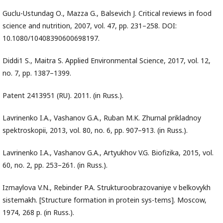
Guclu-Ustundag О., Mazza G., Balsevich J. Critical reviews in food
science and nutrition, 2007, vol. 47, pp. 231–258. DOI:
10.1080/10408390600698197.
Diddi1 S., Maitra S. Applied Environmental Science, 2017, vol. 12,
no. 7, pp. 1387–1399.
Patent 2413951 (RU). 2011. (in Russ.).
Lavrinenko I.A., Vashanov G.A., Ruban M.K. Zhurnal prikladnoy
spektroskopii, 2013, vol. 80, no. 6, pp. 907–913. (in Russ.).
Lavrinenko I.A., Vashanov G.A., Artyukhov V.G. Biofizika, 2015, vol.
60, no. 2, pp. 253–261. (in Russ.).
Izmaylova V.N., Rebinder P.A. Strukturoobrazovaniye v belkovykh
sistemakh. [Structure formation in protein sys-tems]. Moscow,
1974, 268 p. (in Russ.).