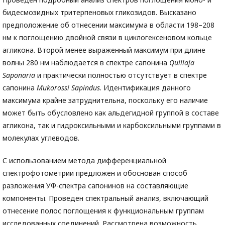
бидесмозидных тритерпеновых гликозидов. Высказано
предположение об отнесении максимума в области 198–208
нм к поглощению двойной связи в циклогексеновом кольце
агликона. Второй менее выраженный максимум при длине
волны 280 нм наблюдается в спектре сапонина
Quillaja
Saponaria
и практически полностью отсутствует в спектре
сапонина
Mukorossi
Sapindus
. Идентификация данного
максимума крайне затруднительна, поскольку его наличие
может быть обусловлено как альдегидной группой в составе
агликона, так и гидроксильными и карбоксильными группами в
молекулах углеводов.
С использованием метода дифференциальной
спектрофотометрии предложен и обоснован способ
разложения УФ-спектра сапонинов на составляющие
компоненты. Проведен спектральный анализ, включающий
отнесение полос поглощения к функциональным группам
исследованных соединений. Рассмотрена возможность