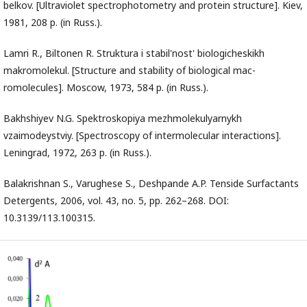
belkov. [Ultraviolet spectrophotometry and protein structure]. Kiev,
1981, 208 p. (in Russ.).
Lamri R., Biltonen R. Struktura i stabil'nost' biologicheskikh
makromolekul. [Structure and stability of biological mac-
romolecules]. Moscow, 1973, 584 p. (in Russ.).
Bakhshiyev N.G. Spektroskopiya mezhmolekulyarnykh
vzaimodeystviy. [Spectroscopy of intermolecular interactions].
Leningrad, 1972, 263 p. (in Russ.).
Balakrishnan S., Varughese S., Deshpande A.P. Tenside Surfactants
Detergents, 2006, vol. 43, no. 5, pp. 262–268. DOI:
10.3139/113.100315.