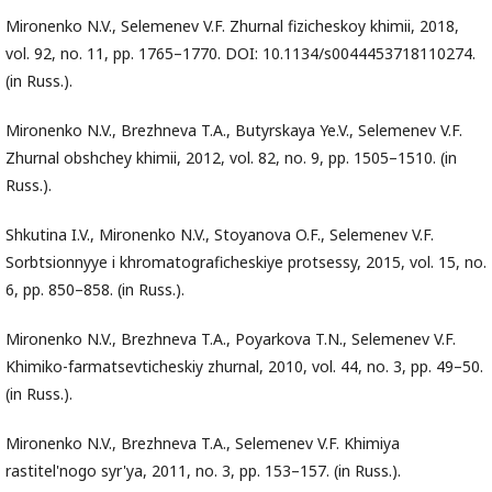
Mironenko N.V., Selemenev V.F. Zhurnal fizicheskoy khimii, 2018,
vol. 92, no. 11, pp. 1765–1770. DOI: 10.1134/s0044453718110274.
(in Russ.).
Mironenko N.V., Brezhneva T.A., Butyrskaya Ye.V., Selemenev V.F.
Zhurnal obshchey khimii, 2012, vol. 82, no. 9, pp. 1505–1510. (in
Russ.).
Shkutina I.V., Mironenko N.V., Stoyanova O.F., Selemenev V.F.
Sorbtsionnyye i khromatograficheskiye protsessy, 2015, vol. 15, no.
6, pp. 850–858. (in Russ.).
Mironenko N.V., Brezhneva T.A., Poyarkova T.N., Selemenev V.F.
Khimiko-farmatsevticheskiy zhurnal, 2010, vol. 44, no. 3, pp. 49–50.
(in Russ.).
Mironenko N.V., Brezhneva T.A., Selemenev V.F. Khimiya
rastitel'nogo syr'ya, 2011, no. 3, pp. 153–157. (in Russ.).