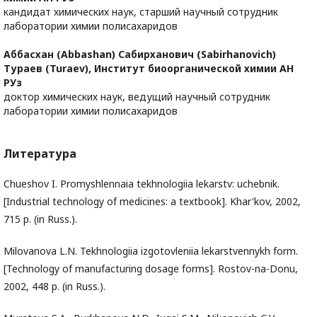
кандидат химических наук, старший научный сотрудник
лаборатории химии полисахаридов
Аббасхан (Abbashan) Сабирханович (Sabirhanovich)
Тураев (Turaev),
Институт биоорганической химии АН
РУз
доктор химических наук, ведущий научный сотрудник
лаборатории химии полисахаридов
Литература
Chueshov I. Promyshlennaia tekhnologiia lekarstv: uchebnik.
[Industrial technology of medicines: a textbook]. Khar'kov, 2002,
715 p. (in Russ.).
Milovanova L.N. Tekhnologiia izgotovleniia lekarstvennykh form.
[Technology of manufacturing dosage forms]. Rostov-na-Donu,
2002, 448 p. (in Russ.).