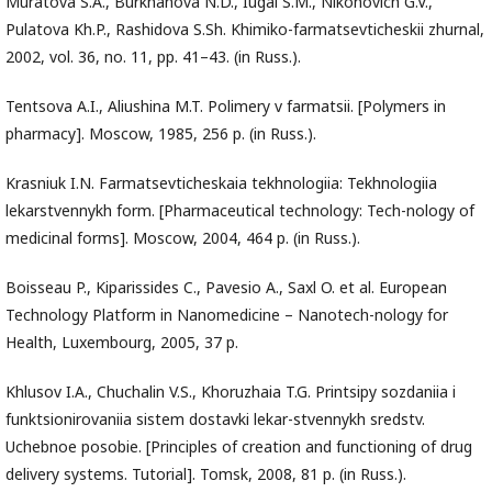
Muratova S.A., Burkhanova N.D., Iugai S.M., Nikonovich G.V.,
Pulatova Kh.P., Rashidova S.Sh. Khimiko-farmatsevticheskii zhurnal,
2002, vol. 36, no. 11, pp. 41–43. (in Russ.).
Tentsova A.I., Aliushina M.T. Polimery v farmatsii. [Polymers in
pharmacy]. Moscow, 1985, 256 p. (in Russ.).
Krasniuk I.N. Farmatsevticheskaia tekhnologiia: Tekhnologiia
lekarstvennykh form. [Pharmaceutical technology: Tech-nology of
medicinal forms]. Moscow, 2004, 464 p. (in Russ.).
Boisseau P., Kiparissides C., Pavesio A., Saxl O. et al. European
Technology Platform in Nanomedicine – Nanotech-nology for
Health, Luxembourg, 2005, 37 p.
Khlusov I.A., Chuchalin V.S., Khoruzhaia T.G. Printsipy sozdaniia i
funktsionirovaniia sistem dostavki lekar-stvennykh sredstv.
Uchebnoe posobie. [Principles of creation and functioning of drug
delivery systems. Tutorial]. Tomsk, 2008, 81 p. (in Russ.).