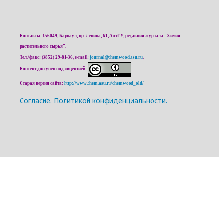
Контакты: 656049, Барнаул, пр. Ленина, 61, АлтГУ, редакция журнала "Химия
растительного сырья".
Тел./факс: (3852) 29-81-36, e-mail:
journal@chemwood.asu.ru
.
Контент доступен под лицензией
Старая версия сайта:
http://www.chem.asu.ru/chemwood_old/
Cогласие.
Политикой конфиденциальности.