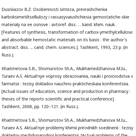
Dusniiazov B.Z. Osobennosti sinteza, prevrashcheniia
karboksimetiltselliulozy i rassasyvaiushchiesia gemostatiche-skie
materialy na ee osnove : avtoref. diss. … kand. khim. nauk.
[Features of synthesis, transformation of carbox-ymethylcellulose
and absorbable hemostatic materials on its basis : the author's
abstract. diss. ... cand. chem. sciences.]. Tashkent, 1993, 23 p. (in
Russ.).
Khaitmetova S.B., Shomurotov Sh.A., Mukhamedzhanova M.Iu.,
Turaev A.S. Aktual'nye voprosy obrazovaniia, nauki i proizvodstva v
farmatsii : tezisy dokladov nauchno-prakticheskaia konferentsiia.
[Actual issues of education, science and production in pharmacy :
theses of the reports scientific and practical conference].
Tashkent, 2008, pp. 120–121. (in Russ.).
Khaitmetova S.B., Shomurotov Sh.A., Mukhamedzhanova M.Iu.,
Turaev A.S. Aktual'nye problemy khimii prirodnikh soedinenii : tezisy
dokladov mezhdunarodnoi konferentsii. [Actual problems of the