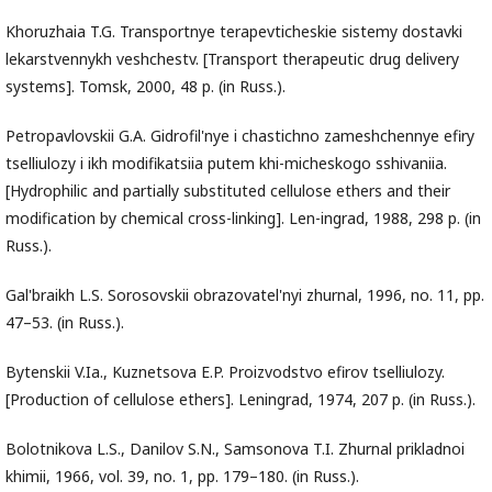
Khoruzhaia T.G. Transportnye terapevticheskie sistemy dostavki
lekarstvennykh veshchestv. [Transport therapeutic drug delivery
systems]. Tomsk, 2000, 48 p. (in Russ.).
Petropavlovskii G.A. Gidrofil'nye i chastichno zameshchennye efiry
tselliulozy i ikh modifikatsiia putem khi-micheskogo sshivaniia.
[Hydrophilic and partially substituted cellulose ethers and their
modification by chemical cross-linking]. Len-ingrad, 1988, 298 p. (in
Russ.).
Gal'braikh L.S. Sorosovskii obrazovatel'nyi zhurnal, 1996, no. 11, pp.
47–53. (in Russ.).
Bytenskii V.Ia., Kuznetsova E.P. Proizvodstvo efirov tselliulozy.
[Production of cellulose ethers]. Leningrad, 1974, 207 p. (in Russ.).
Bolotnikova L.S., Danilov S.N., Samsonova T.I. Zhurnal prikladnoi
khimii, 1966, vol. 39, no. 1, pp. 179–180. (in Russ.).