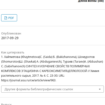
PDF
Опубликован
2017-09-29
Как цитировать
1. Хайтметова (Khaytmetova)С. (Saida) Б. (Bakizhanovna), Шомуротов
(Shomurotov)Ш. (Shavkat) А. (Abduganievich), Тураев (Turaev)А. (Abbashan)
С. (Sabirhanovich) СИНТЕЗ И ИЗУЧЕНИЕ СВОЙСТВ ПОЛИМЕРНЫХ
КОМПЛЕКСОВ ЭТАЦИЗИНА С КАРБОКСИМЕТИЛЦЕЛЛЮЛОЗОЙ // Химия
растительного сырья, 2017. № 4. С. 23-30. URL:
https://journal.asu.ru/cw/article/view/963.
Другие форматы библиографических ссылок
Выпуск