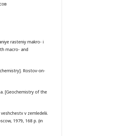
сов
aniye rasteniy makro- i
ith macro- and
ochemistry]. Rostov-on-
ta. [Geochemistry of the
 veshchestv v zemledelii.
oscow, 1979, 168 p. (in