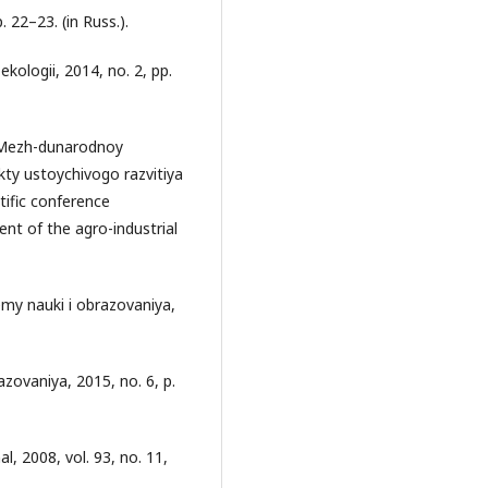
. 22–23. (in Russ.).
ekologii, 2014, no. 2, pp.
I Mezh-dunarodnoy
ty ustoychivogo razvitiya
tific conference
nt of the agro-industrial
my nauki i obrazovaniya,
zovaniya, 2015, no. 6, p.
l, 2008, vol. 93, no. 11,