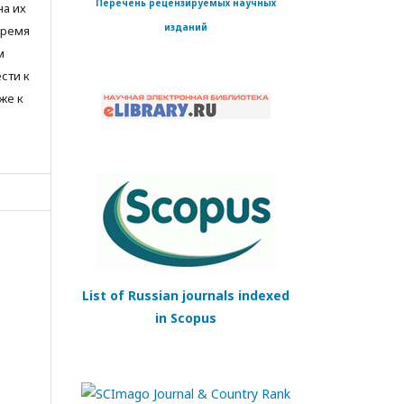
Перечень рецензируемых научных
на их
изданий
время
м
сти к
же к
List of Russian journals indexed
in Scopus