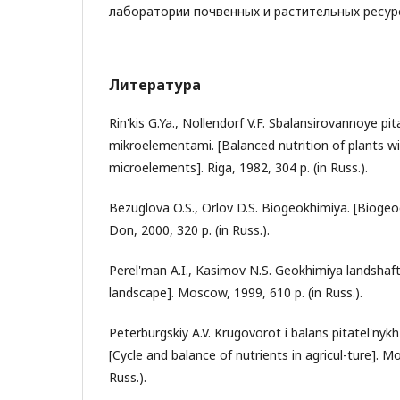
лаборатории почвенных и растительных ресур
Литература
Rin'kis G.Ya., Nollendorf V.F. Sbalansirovannoye pit
mikroelementami. [Balanced nutrition of plants w
microelements]. Riga, 1982, 304 p. (in Russ.).
Bezuglova O.S., Orlov D.S. Biogeokhimiya. [Bioge
Don, 2000, 320 p. (in Russ.).
Perel'man A.I., Kasimov N.S. Geokhimiya landshaf
landscape]. Moscow, 1999, 610 p. (in Russ.).
Peterburgskiy A.V. Krugovorot i balans pitatel'nykh
[Cycle and balance of nutrients in agricul-ture]. M
Russ.).