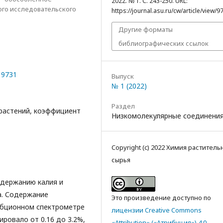
2022. № 1. С. 243-250. URL:
го исследовательского
https://journal.asu.ru/cw/article/view/9
Другие форматы
библиографических ссылок
19731
Выпуск
№ 1 (2022)
Раздел
 растений, коэффициент
Низкомолекулярные соединени
Copyright (c) 2022 Химия раститель
сырья
одержанию калия и
а. Содержание
Это произведение доступно по
рбционном спектрометре
лицензии Creative Commons
ировало от 0.16 до 3.2%,
«Attribution» («Атрибуция») 4.0