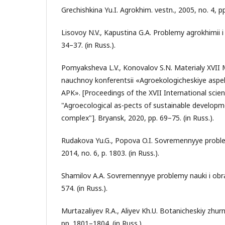
Grechishkina Yu.I. Agrokhim. vestn., 2005, no. 4, pp
Lisovoy N.V., Kapustina G.A. Problemy agrokhimii i 
34–37. (in Russ.).
Pomyaksheva L.V., Konovalov S.N. Materialy XVI
nauchnoy konferentsii «Agroekologicheskiye aspek
APK». [Proceedings of the XVII International scien
"Agroecological as-pects of sustainable developme
complex"]. Bryansk, 2020, pp. 69–75. (in Russ.).
Rudakova Yu.G., Popova O.I. Sovremennyye proble
2014, no. 6, p. 1803. (in Russ.).
Shamilov A.A. Sovremennyye problemy nauki i obra
574. (in Russ.).
Murtazaliyev R.A., Aliyev Kh.U. Botanicheskiy zhurna
pp. 1801–1804. (in Russ.).