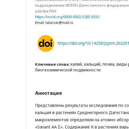
подразделение ФГБУН Дагестанского федерально
центра РАН
https://orcid.org/0000-0002-5285-9250
Email: tatacvar@mail.ru
https://doi.org/10.14258/jcprm.20220
калий, кальций, почва, виды
Ключевые слова:
биогеохимической подвижности
Аннотация
Представлены результаты исследования по с
кальция в растениях Среднегорного Дагестан
макроэлементов определяли на атомно-абсо
«Savant AA Σ». Содержание K в растениях варь