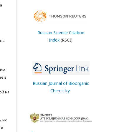
а
Russian Science Citation
Index
(RSCI)
ать
тим
ее в
Russian Journal of Bioorganic
Chemistry
ой на
ь их
 в