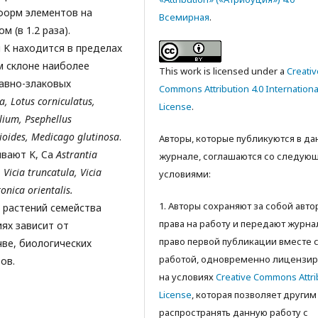
 форм элементов на
Всемирная
.
 (в 1.2 раза).
K находится в пределах
ом склоне наиболее
This work is licensed under a
Creativ
равно-злаковых
Commons Attribution 4.0 Internationa
a,
Lotus corniculatus,
License
.
lium, Psephellus
ioides, Medicago glutinosa
.
Авторы, которые публикуются в д
ивают K, Ca
Astrantia
журнале, соглашаются со следую
 Vicia truncatula, Vicia
условиями:
nica orientalis.
1. Авторы сохраняют за собой авт
 растений семейства
права на работу и передают журна
иях зависит от
право первой публикации вместе 
ве, биологических
работой, одновременно лицензир
ов.
на условиях
Creative Commons Attri
License
, которая позволяет другим
распространять данную работу с