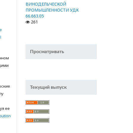
ВИНОДЕЛЬЧЕСКОЙ
ПРОМЫШЛЕННОСТИ УДК
66.663.05
261
e
l
Просматривать
анном
щими
орские
Текущий выпуск
лу
с
уя ее
bution