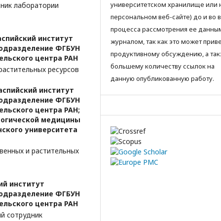
университетском хранилище или 
дник лаборатории
персональном веб-сайте) до и во 
процесса рассмотрения ее данны
аспийский институт
журналом, так как это может приве
подразделение ФГБУН
продуктивному обсуждению, а так
ельского центра РАН
большему количеству ссылок на
растительных ресурсов
данную опубликованную работу.
аспийский институт
подразделение ФГБУН
льского центра РАН;
логической медицины
нского университета
венных и растительных
ий институт
подразделение ФГБУН
ельского центра РАН
ый сотрудник