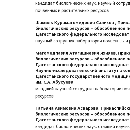
кандидат биологических наук, научный сотру
почвенных и растительных ресурсов
Шамиль Курамагомедович Салихов ,
Прик
биологических ресурсов – обособленное 
Дагестанского федерального исследоват
научный сотрудник лаборатории почвенных и 
Магомедпазил Атагишиевич Яхияев,
Прик
биологических ресурсов – обособленное 
Дагестанского федерального исследовате
Научно-исследовательский институт эко
Дагестанского государственного медици
им. С.А. Абусуева
младший научный сотрудник лаборатории поч
ресурсов
Татьяна Азимовна Асварова,
Прикаспийск
биологических ресурсов – обособленное 
Дагестанского федерального исследоват
кандидат биологических наук, старший научн