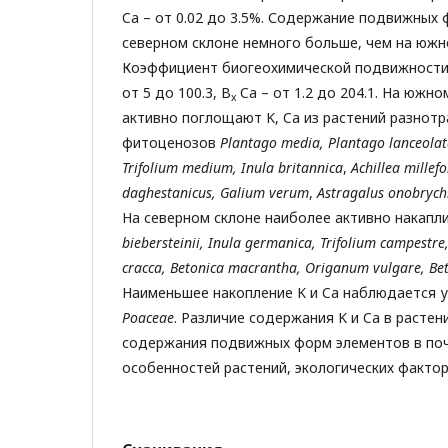
Ca – от 0.02 до 3.5%. Содержание подвижных
северном склоне немного больше, чем на южном
Коэффициент биогеохимической подвижности 
от 5 до 100.3, В
Ca – от 1.2 до 204.1. На южн
x
активно поглощают K, Ca из растений разнот
фитоценозов
Plantago media,
Plantago lanceolat
Trifolium medium,
Inula britannica
,
Achillea millefo
daghestanicus, Galium verum
,
Astragalus onobrych
На северном склоне наиболее активно накапл
biebersteinii, Inula germanica, Trifolium campestre,
cracca, Betonica macrantha, Origanum vulgare, Beto
Наименьшее накопление K и Ca наблюдается у
Poaceae
. Различие содержания K и Ca в растен
содержания подвижных форм элементов в поч
особенностей растений, экологических фактор