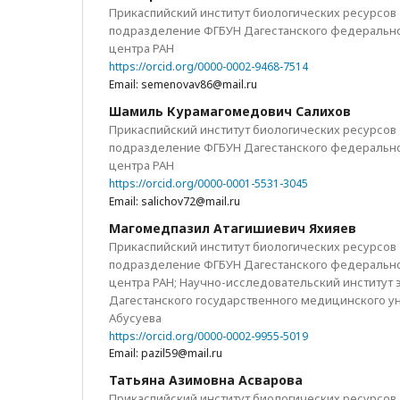
Прикаспийский институт биологических ресурсов
подразделение ФГБУН Дагестанского федерально
центра РАН
https://orcid.org/0000-0002-9468-7514
Email: semenovav86@mail.ru
Шамиль Курамагомедович Салихов
Прикаспийский институт биологических ресурсов
подразделение ФГБУН Дагестанского федерально
центра РАН
https://orcid.org/0000-0001-5531-3045
Email: salichov72@mail.ru
Магомедпазил Атагишиевич Яхияев
Прикаспийский институт биологических ресурсов
подразделение ФГБУН Дагестанского федерально
центра РАН; Научно-исследовательский институт
Дагестанского государственного медицинского ун
Абусуева
https://orcid.org/0000-0002-9955-5019
Email: pazil59@mail.ru
Татьяна Азимовна Асварова
Прикаспийский институт биологических ресурсов