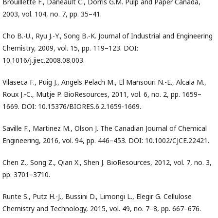
Brouillette F., Daneault C., Dorris G.M. Pulp and Paper Canada,
2003, vol. 104, no. 7, pp. 35–41.
Cho B.-U., Ryu J.-Y., Song B.-K. Journal of Industrial and Engineering
Chemistry, 2009, vol. 15, pp. 119–123. DOI:
10.1016/j.jiec.2008.08.003.
Vilaseca F., Puig J., Angels Pelach M., El Mansouri N.-E., Alcala M.,
Roux J.-C., Mutje P. BioResources, 2011, vol. 6, no. 2, pp. 1659–
1669. DOI: 10.15376/BIORES.6.2.1659-1669.
Saville F., Martinez M., Olson J. The Canadian Journal of Chemical
Engineering, 2016, vol. 94, pp. 446–453. DOI: 10.1002/CJCE.22421.
Chen Z., Song Z., Qian X., Shen J. BioResources, 2012, vol. 7, no. 3,
pp. 3701–3710.
Runte S., Putz H.-J., Bussini D., Limongi L., Elegir G. Cellulose
Chemistry and Technology, 2015, vol. 49, no. 7–8, pp. 667–676.