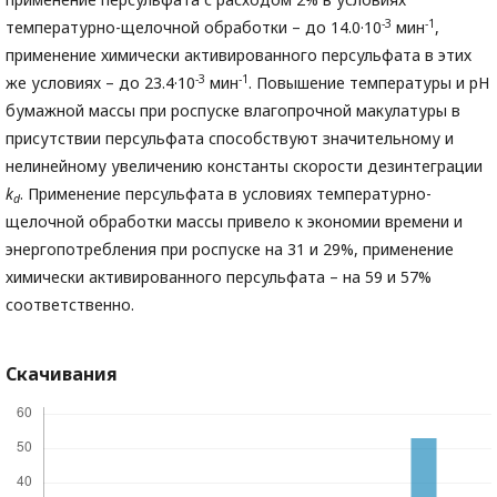
-3
-1
температурно-щелочной обработки – до 14.0·10
мин
,
применение химически активированного персульфата в этих
-3
-1
же условиях – до 23.4·10
мин
. Повышение температуры и рН
бумажной массы при роспуске влагопрочной макулатуры в
присутствии персульфата способствуют значительному и
нелинейному увеличению константы скорости дезинтеграции
k
. Применение персульфата в условиях температурно-
d
щелочной обработки массы привело к экономии времени и
энергопотребления при роспуске на 31 и 29%, применение
химически активированного персульфата – на 59 и 57%
соответственно.
Скачивания