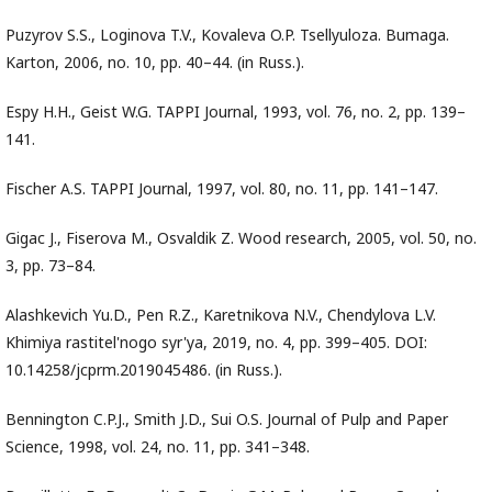
Puzyrov S.S., Loginova T.V., Kovaleva O.P. Tsellyuloza. Bumaga.
Karton, 2006, no. 10, pp. 40–44. (in Russ.).
Espy H.H., Geist W.G. TAPPI Journal, 1993, vol. 76, no. 2, pp. 139–
141.
Fischer A.S. TAPPI Journal, 1997, vol. 80, no. 11, pp. 141–147.
Gigac J., Fiserova M., Osvaldik Z. Wood research, 2005, vol. 50, no.
3, pp. 73–84.
Alashkevich Yu.D., Pen R.Z., Karetnikova N.V., Chendylova L.V.
Khimiya rastitel'nogo syr'ya, 2019, no. 4, pp. 399–405. DOI:
10.14258/jcprm.2019045486. (in Russ.).
Bennington C.P.J., Smith J.D., Sui O.S. Journal of Pulp and Paper
Science, 1998, vol. 24, no. 11, pp. 341–348.