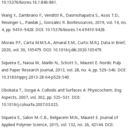
10.15376/biores.16.1.846-861.
Wang Y., Zambrano F., Venditti R., Dasmohapatra S., Assis T.D.,
Reisinger L., Pawlak J., Gonzalez R. BioResources, 2019, vol. 14, no.
4, pp. 9410–9428. DOI: 10.15376/biores.14.4.9410-9428.
Morais P.F., Carta M.M.S.A., Amaral E.M., Curto M.R.J. Data in Brief,
2020, vol. 30, 105479. DOI: 10.1016/j.dib.2020.105479.
Siqueira E., Naoui W., Marlin N., Schott S., Mauret E. Nordic Pulp
and Paper Research Journal, 2013, vol. 28, no. 4, pp. 529–540. DOI:
10.3183/npprj-2013-28-04-p529-540.
Obokata T., Isogai A. Colloids and Surfaces A: Physicochem. Eng.
Aspects, 2007, vol. 302, pp. 525–531. DOI:
10.1016/j.colsurfa.2007.03.025.
Siqueira E., Salon M.-C.B., Belgacem M.N., Mauret E. Journal of
Applied Polymer Science, 2015, vol. 132, no. 26, 42144. DOI: