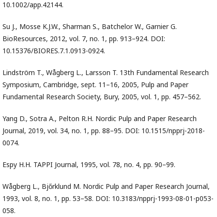
10.1002/app.42144.
Su J., Mosse K.J.W., Sharman S., Batchelor W., Garnier G.
BioResources, 2012, vol. 7, no. 1, pp. 913–924. DOI:
10.15376/BIORES.7.1.0913-0924.
Lindström T., Wågberg L., Larsson T. 13th Fundamental Research
Symposium, Cambridge, sept. 11–16, 2005, Pulp and Paper
Fundamental Research Society, Bury, 2005, vol. 1, pp. 457–562.
Yang D., Sotra A., Pelton R.H. Nordic Pulp and Paper Research
Journal, 2019, vol. 34, no. 1, pp. 88–95. DOI: 10.1515/npprj-2018-
0074.
Espy H.H. TAPPI Journal, 1995, vol. 78, no. 4, pp. 90–99.
Wågberg L., Bjőrklund M. Nordic Pulp and Paper Research Journal,
1993, vol. 8, no. 1, pp. 53–58. DOI: 10.3183/npprj-1993-08-01-p053-
058.