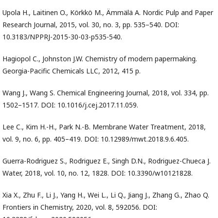
Upola H., Laitinen O., Körkkö M., Ämmälä A. Nordic Pulp and Paper
Research Journal, 2015, vol. 30, no. 3, pp. 535–540. DOI:
10.3183/NPPRJ-2015-30-03-p535-540.
Hagiopol C., Johnston J.W. Chemistry of modern papermaking.
Georgia-Pacific Chemicals LLC, 2012, 415 p.
Wang J., Wang S. Chemical Engineering Journal, 2018, vol. 334, pp.
1502–1517. DOI: 10.1016/j.cej.2017.11.059.
Lee C., Kim H.-H., Park N.-B. Membrane Water Treatment, 2018,
vol. 9, no. 6, pp. 405–419. DOI: 10.12989/mwt.2018.9.6.405.
Guerra-Rodriguez S., Rodriguez E., Singh D.N., Rodriguez-Chueca J.
Water, 2018, vol. 10, no. 12, 1828. DOI: 10.3390/w10121828.
Xia X., Zhu F., Li J., Yang H., Wei L., Li Q., Jiang J., Zhang G., Zhao Q.
Frontiers in Chemistry, 2020, vol. 8, 592056. DOI: