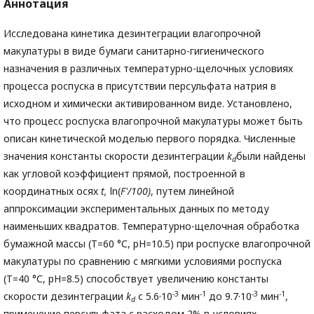
Аннотация
Исследована кинетика дезинтеграции влагопрочной
макулатуры в виде бумаги санитарно-гигиенического
назначения в различных температурно-щелочных условиях
процесса роспуска в присутствии персульфата натрия в
исходном и химически активированном виде. Установлено,
что процесс роспуска влагопрочной макулатуры может быть
описан кинетической моделью первого порядка. Численные
значения константы скорости дезинтеграции
k
были найдены
d
как угловой коэффициент прямой, построенной в
координатных осях
t,
ln(
F'/100)
, путем линейной
аппроксимации экспериментальных данных по методу
наименьших квадратов. Температурно-щелочная обработка
бумажной массы (T=60 °С, pH=10.5) при роспуске влагопрочной
макулатуры по сравнению с мягкими условиями роспуска
(T=40 °С, pH=8.5) способствует увеличению константы
-3
-1
-3
-1
скорости дезинтеграции
k
с 5.6·10
мин
до 9.7·10
мин
,
d
применение персульфата с расходом 2% в условиях