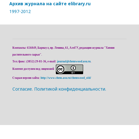
Архив журнала на сайте elibrary.ru
1997-2012
Контакты: 656049, Барнаул, пр. Ленина, 61, АлтГУ, редакция журнала "Химия
растительного сырья".
Тел./факс: (3852) 29-81-36, e-mail:
journal@chemwood.asu.ru
.
Контент доступен под лицензией
Старая версия сайта:
http://www.chem.asu.ru/chemwood_old/
Cогласие.
Политикой конфиденциальности.