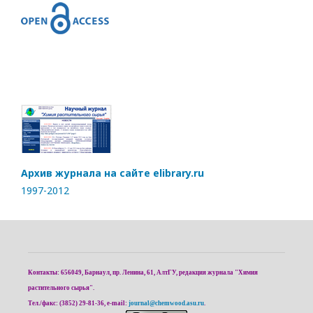
Архив журнала на сайте elibrary.ru
1997-2012
Контакты: 656049, Барнаул, пр. Ленина, 61, АлтГУ, редакция журнала "Химия
растительного сырья".
Тел./факс: (3852) 29-81-36, e-mail:
journal@chemwood.asu.ru
.