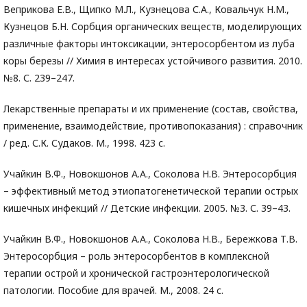
Веприкова Е.В., Щипко М.Л., Кузнецова С.А., Ковальчук Н.М.,
Кузнецов Б.Н. Сорбция органических веществ, моделирующих
различные факторы интоксикации, энтеросорбентом из луба
коры березы // Химия в интересах устойчивого развития. 2010.
№8. С. 239–247.
Лекарственные препараты и их применение (состав, свойства,
применение, взаимодействие, противопоказания) : справочник
/ ред. С.К. Судаков. М., 1998. 423 с.
Учайкин В.Ф., Новокшонов А.А., Соколова Н.В. Энтеросорбция
– эффективный метод этиопатогенетической терапии острых
кишечных инфекций // Детские инфекции. 2005. №3. С. 39–43.
Учайкин В.Ф., Новокшонов А.А., Соколова Н.В., Бережкова Т.В.
Энтеросорбция – роль энтеросорбентов в комплексной
терапии острой и хронической гастроэнтерологической
патологии. Пособие для врачей. М., 2008. 24 с.