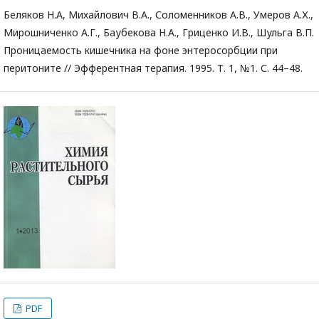
Беляков Н.А, Михайлович В.А., Соломенников A.B., Умеров А.Х.,
Мирошниченко А.Г., Баубекова H.A., Гриценко И.В., Шульга В.П.
Проницаемость кишечника на фоне энтеросорбции при
перитоните // Эфферентная терапия. 1995. Т. 1, №1. С. 44–48.
PDF