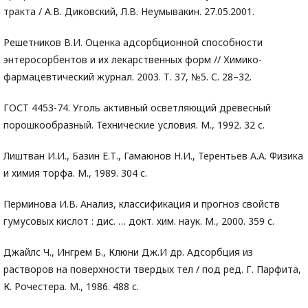
тракта / А.В. Диковский, Л.В. Неумывакин. 27.05.2001.
Решетников В.И. Оценка адсорбционной способности
энтеросорбентов и их лекарственных форм // Химико-
фармацевтический журнал. 2003. Т. 37, №5. С. 28–32.
ГОСТ 4453-74. Уголь активный осветляющий древесный
порошкообразный. Технические условия. М., 1992. 32 с.
Лиштван И.И., Базин Е.Т., Гамаюнов Н.И., Терентьев А.А. Физика
и химия торфа. М., 1989. 304 с.
Перминова И.В. Анализ, классификация и прогноз свойств
гумусовых кислот : дис. … докт. хим. наук. М., 2000. 359 с.
Джайлс Ч., Ингрем Б., Клюни Дж.И др. Адсорбция из
растворов на поверхности твердых тел / под ред. Г. Парфита,
К. Рочестера. М., 1986. 488 с.