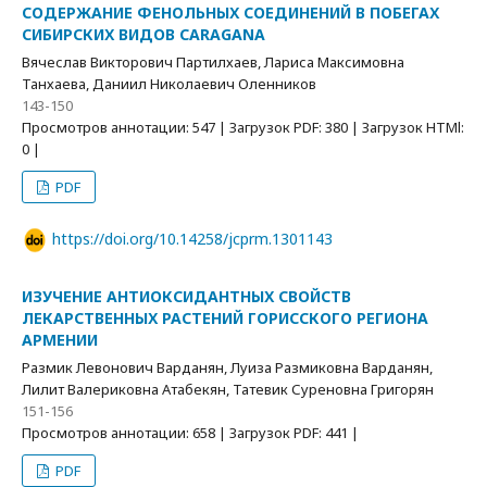
СОДЕРЖАНИЕ ФЕНОЛЬНЫХ СОЕДИНЕНИЙ В ПОБЕГАХ
СИБИРСКИХ ВИДОВ CARAGANA
Вячеслав Викторович Партилхаев, Лариса Максимовна
Танхаева, Даниил Николаевич Оленников
143-150
Просмотров аннотации: 547 | Загрузок PDF: 380 | Загрузок HTMl:
0 |
PDF
https://doi.org/10.14258/jcprm.1301143
ИЗУЧЕНИЕ АНТИОКСИДАНТНЫХ СВОЙСТВ
ЛЕКАРСТВЕННЫХ РАСТЕНИЙ ГОРИССКОГО РЕГИОНА
АРМЕНИИ
Размик Левонович Варданян, Луиза Размиковна Варданян,
Лилит Валериковна Атабекян, Татевик Суреновна Григорян
151-156
Просмотров аннотации: 658 | Загрузок PDF: 441 |
PDF