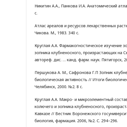
Никитин А.А., Панкова И.А. Анатомический атлас
с.
Атлас ареалов и ресурсов лекарственных растен
Чикова. М., 1983. 340 с.
Круглая А.А. Фармакогностическое изучение з
зопника клубненосного, произрастающих на С
автореф. дис. … канд. фарм. наук. Пятигорск, 20
Першукова А. М., Сафронова Г.П Зопник клубн
биологическая активность // Итоги биологиче
Челябинск, 2000. №2. 8 с.
Круглая А.А. Макро- и микроэлементный соста
колючего и зопника клубненосного, произрас
Кавказе // Вестник Воронежского госуниверсит
биология, фармация. 2006, №2. С. 294–296.