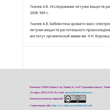
Ткачев А.В. Исследование летучих веществ ра
2008. 969 с.
Ткачев А.В. Библиотека хромато-масс-спектр
летучих веществ растительного происхожден
институт органической химии им. Н.Н. Ворожцо
Контакты: 656049, Барнаул, пр. Ленина, 61, АлтГУ, редакция журнала "Хими
Тел./факс: (3852) 29-81-36, e-mail:
journal@chemwood.asu.ru
.
Контент доступен под лицензией
Старая версия сайта:
http://www.chem.asu.ru/chemwood_old/