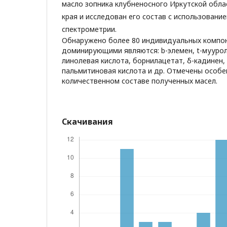
масло зопника клубненосного Иркутской обла
края и исследован его состав с использовани
спектрометрии.
Обнаружено более 80 индивидуальных компон
доминирующими являются: b-элемен, t-мууроло
линолевая кислота, борнилацетат, δ-кадинен,
пальмитиновая кислота и др. Отмечены особе
количественном составе полученных масел.
Скачивания