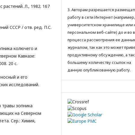
 растений. Л., 1982. 167
3. Авторам разрешается размещат
работу в сети Интернет (например,
университетском хранилище или 
ий СССР / отв. ред. П.С.
персональном веб-сайте) до и во 
процесса рассмотрения ее данны
журналом, так как это может приве
опника колючего и
продуктивному обсуждению, а так
еверном Кавказе:
большему количеству ссылок на
08. 20 с.
данную опубликованную работу.
еносный и его
ских исследований.
в травы зопника
тающих на Северном
ета. Сер.: Химия,