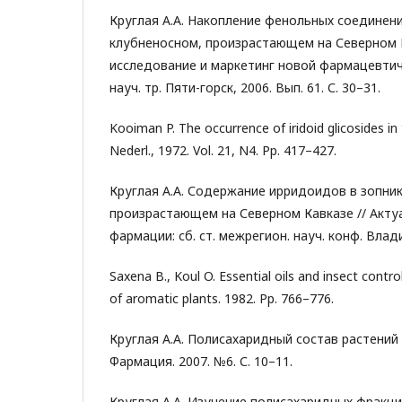
Круглая А.А. Накопление фенольных соединени
клубненосном, произрастающем на Северном К
исследование и маркетинг новой фармацевтич
науч. тр. Пяти-горск, 2006. Вып. 61. С. 30–31.
Kooiman P. The occurrence of iridoid glicosides in 
Nederl., 1972. Vol. 21, N4. Pp. 417–427.
Круглая А.А. Содержание ирридоидов в зопни
произрастающем на Северном Кавказе // Акт
фармации: сб. ст. межрегион. науч. конф. Владик
Saxena B., Koul O. Essential oils and insect control
of aromatic plants. 1982. Pp. 766–776.
Круглая А.А. Полисахаридный состав растений 
Фармация. 2007. №6. С. 10–11.
Круглая А.А. Изучение полисахаридных фракци