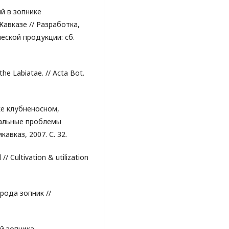
й в зопнике
авказе // Разработка,
еской продукции: сб.
the Labiatae. // Acta Bot.
ке клубненосном,
уальные проблемы
авказ, 2007. С. 32.
 // Cultivation & utilization
рода зопник //
й зопника