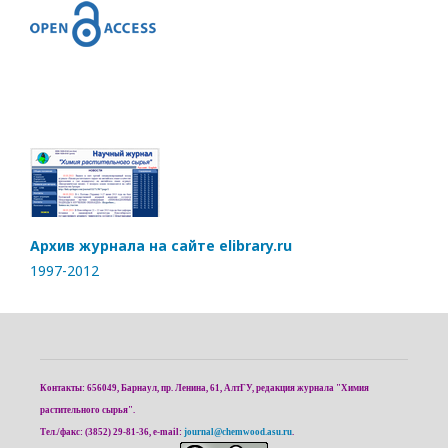
Архив журнала на сайте elibrary.ru
1997-2012
Контакты: 656049, Барнаул, пр. Ленина, 61, АлтГУ, редакция журнала "Химия
растительного сырья".
Тел./факс: (3852) 29-81-36, e-mail:
journal@chemwood.asu.ru
.